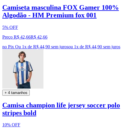
Camiseta masculina FOX Gamer 100%
Algodão - HM Premium fox 001
5% OFF
Preço R$ 42,66
R$
42
,
66
no Pix
Ou 1x de R$ 44,90 sem juros
ou
1
x de
R$ 44,90
sem juros
+ 4 tamanhos
Camisa champion life jersey soccer polo
stripes bold
10% OFF