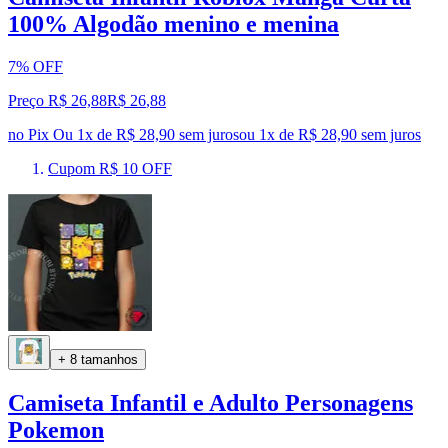
100% Algodão menino e menina
7% OFF
Preço R$ 26,88
R$
26
,
88
no Pix
Ou 1x de R$ 28,90 sem juros
ou
1
x de
R$ 28,90
sem juros
Cupom R$ 10 OFF
+ 8 tamanhos
Camiseta Infantil e Adulto Personagens
Pokemon