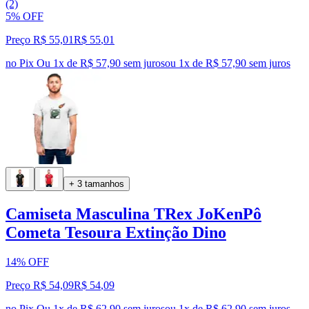
(2)
5% OFF
Preço R$ 55,01
R$
55
,
01
no Pix
Ou 1x de R$ 57,90 sem juros
ou
1
x de
R$ 57,90
sem juros
+ 3 tamanhos
Camiseta Masculina TRex JoKenPô
Cometa Tesoura Extinção Dino
14% OFF
Preço R$ 54,09
R$
54
,
09
no Pix
Ou 1x de R$ 62,90 sem juros
ou
1
x de
R$ 62,90
sem juros