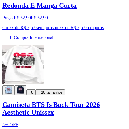
Redonda E Manga Curta
Preço R$ 52,99
R$
52
,
99
Ou 7x de R$ 7,57 sem juros
ou
7
x de
R$ 7,57
sem juros
Compra Internacional
+8
+ 10 tamanhos
Camiseta BTS Is Back Tour 2026
Aesthetic Unissex
5% OFF