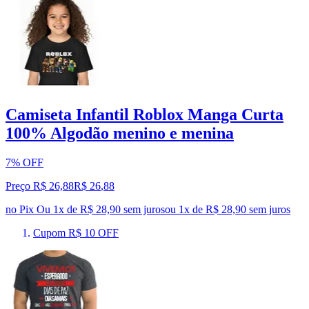
Camiseta Infantil Roblox Manga Curta
100% Algodão menino e menina
7% OFF
Preço R$ 26,88
R$
26
,
88
no Pix
Ou 1x de R$ 28,90 sem juros
ou
1
x de
R$ 28,90
sem juros
Cupom R$ 10 OFF