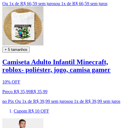
Ou 1x de R$ 66,59 sem juros
ou
1
x de
R$ 66,59
sem juros
+ 5 tamanhos
Camiseta Adulto Infantil Minecraft,
roblox- poliéster, jogo, camisa gamer
10% OFF
Preço R$ 35,99
R$
35
,
99
no Pix
Ou 1x de R$ 39,99 sem juros
ou
1
x de
R$ 39,99
sem juros
Cupom R$ 10 OFF