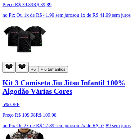
Preço R$ 39,89
R$
39
,
89
no Pix
Ou 1x de R$ 41,99 sem juros
ou
1
x de
R$ 41,99
sem juros
+6
+ 6 tamanhos
Kit 3 Camiseta Jiu Jitsu Infantil 100%
Algodão Várias Cores
5% OFF
Preço R$ 109,98
R$
109
,
98
no Pix
Ou 2x de R$ 57,89 sem juros
ou
2
x de
R$ 57,89
sem juros