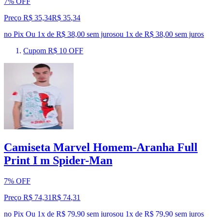
7% OFF
Preço R$ 35,34
R$
35
,
34
no Pix
Ou 1x de R$ 38,00 sem juros
ou
1
x de
R$ 38,00
sem juros
Cupom R$ 10 OFF
Camiseta Marvel Homem-Aranha Full
Print I m Spider-Man
7% OFF
Preço R$ 74,31
R$
74
,
31
no Pix
Ou 1x de R$ 79,90 sem juros
ou
1
x de
R$ 79,90
sem juros