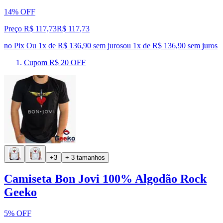
14% OFF
Preço R$ 117,73
R$
117
,
73
no Pix
Ou 1x de R$ 136,90 sem juros
ou
1
x de
R$ 136,90
sem juros
Cupom R$ 20 OFF
+3
+ 3 tamanhos
Camiseta Bon Jovi 100% Algodão Rock
Geeko
5% OFF