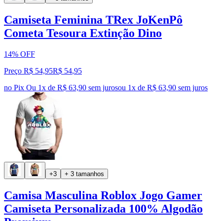
Camiseta Feminina TRex JoKenPô
Cometa Tesoura Extinção Dino
14% OFF
Preço R$ 54,95
R$
54
,
95
no Pix
Ou 1x de R$ 63,90 sem juros
ou
1
x de
R$ 63,90
sem juros
+3
+ 3 tamanhos
Camisa Masculina Roblox Jogo Gamer
Camiseta Personalizada 100% Algodão