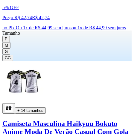
5% OFF
Preço R$ 42,74
R$
42
,
74
no Pix
Ou 1x de R$ 44,99 sem juros
ou
1
x de
R$ 44,99
sem juros
Tamanho
P
M
G
GG
+ 14 tamanhos
Camiseta Masculina Haikyuu Bokuto
Anime Moda De Verão Casual Com Gola