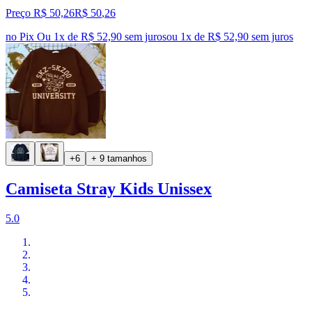
Preço R$ 50,26
R$
50
,
26
no Pix
Ou 1x de R$ 52,90 sem juros
ou
1
x de
R$ 52,90
sem juros
+6
+ 9 tamanhos
Camiseta Stray Kids Unissex
5.0