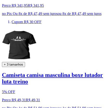
Preço R$ 341,95
R$
341
,
95
no Pix
Ou 8x de R$ 47,49 sem juros
ou
8
x de
R$ 47,49
sem juros
Cupom R$ 30 OFF
+ 3 tamanhos
Camiseta camisa masculina boxe lutador
luta treino
5% OFF
Preço R$ 49,31
R$
49
,
31