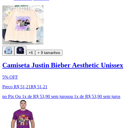
+6
+ 9 tamanhos
Camiseta Justin Bieber Aesthetic Unissex
5% OFF
Preço R$ 51,21
R$
51
,
21
no Pix
Ou 1x de R$ 53,90 sem juros
ou
1
x de
R$ 53,90
sem juros