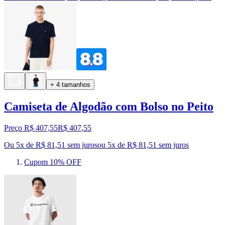
+ 4 tamanhos
Camiseta de Algodão com Bolso no Peito
Preço R$ 407,55
R$
407
,
55
Ou 5x de R$ 81,51 sem juros
ou
5
x de
R$ 81,51
sem juros
Cupom 10% OFF