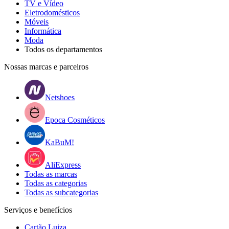
TV e Vídeo
Eletrodomésticos
Móveis
Informática
Moda
Todos os departamentos
Nossas marcas e parceiros
Netshoes
Epoca Cosméticos
KaBuM!
AliExpress
Todas as marcas
Todas as categorias
Todas as subcategorias
Serviços e benefícios
Cartão Luiza