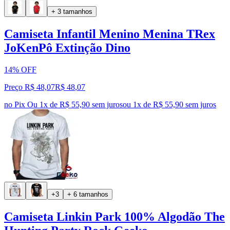
+ 3 tamanhos
Camiseta Infantil Menino Menina TRex
JoKenPô Extinção Dino
14% OFF
Preço R$ 48,07
R$
48
,
07
no Pix
Ou 1x de R$ 55,90 sem juros
ou
1
x de
R$ 55,90
sem juros
+3
+ 6 tamanhos
Camiseta Linkin Park 100% Algodão The