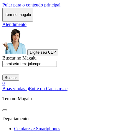
Pular para o conteudo principal
Tem no magalu
Atendimento
Digite seu CEP
Buscar no Magalu
Buscar
0
Boas vindas :)
Entre ou Cadastre-se
Tem no Magalu
Departamentos
Celulares e Smartphones