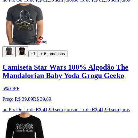
+1
+ 6 tamanhos
Camiseta Star Wars 100% Algodão The
Mandalorian Baby Yoda Grogu Geeko
5% OFF
Preço R$ 39,89
R$
39
,
89
no Pix
Ou 1x de R$ 41,99 sem juros
ou
1
x de
R$ 41,99
sem juros