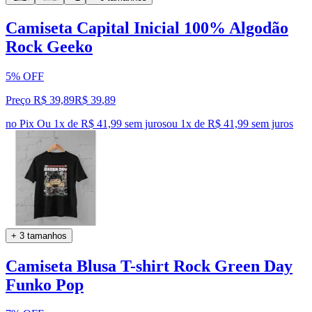
Camiseta Capital Inicial 100% Algodão
Rock Geeko
5% OFF
Preço R$ 39,89
R$
39
,
89
no Pix
Ou 1x de R$ 41,99 sem juros
ou
1
x de
R$ 41,99
sem juros
+ 3 tamanhos
Camiseta Blusa T-shirt Rock Green Day
Funko Pop