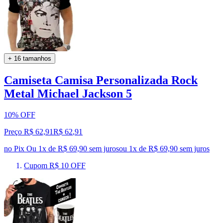
+ 16 tamanhos
Camiseta Camisa Personalizada Rock
Metal Michael Jackson 5
10% OFF
Preço R$ 62,91
R$
62
,
91
no Pix
Ou 1x de R$ 69,90 sem juros
ou
1
x de
R$ 69,90
sem juros
Cupom R$ 10 OFF