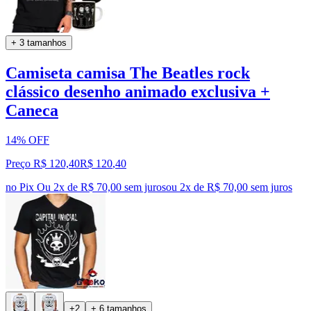
+ 3 tamanhos
Camiseta camisa The Beatles rock
clássico desenho animado exclusiva +
Caneca
14% OFF
Preço R$ 120,40
R$
120
,
40
no Pix
Ou 2x de R$ 70,00 sem juros
ou
2
x de
R$ 70,00
sem juros
+2
+ 6 tamanhos