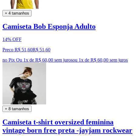
+ 4 tamanhos
Camiseta Bob Esponja Adulto
14% OFF
Preço R$ 51,60
R$
51
,
60
no Pix
Ou 1x de R$ 60,00 sem juros
ou
1
x de
R$ 60,00
sem juros
+ 8 tamanhos
Camiseta t-shirt oversized feminina
vintage born free preta -jayjam rockwear