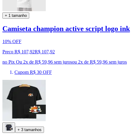
+ 1 tamanho
Camiseta champion active script logo ink
10% OFF
Preço R$ 107,92
R$
107
,
92
no Pix
Ou 2x de R$ 59,96 sem juros
ou
2
x de
R$ 59,96
sem juros
Cupom R$ 30 OFF
+ 3 tamanhos