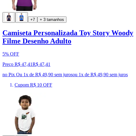
+7
+ 3 tamanhos
Camiseta Personalizada Toy Story Woody
Filme Desenho Adulto
5% OFF
Preço R$ 47,41
R$
47
,
41
no Pix
Ou 1x de R$ 49,90 sem juros
ou
1
x de
R$ 49,90
sem juros
Cupom R$ 10 OFF