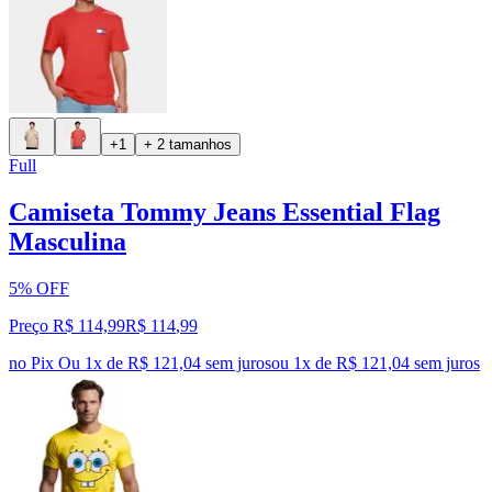
+1
+ 2 tamanhos
Full
Camiseta Tommy Jeans Essential Flag
Masculina
5% OFF
Preço R$ 114,99
R$
114
,
99
no Pix
Ou 1x de R$ 121,04 sem juros
ou
1
x de
R$ 121,04
sem juros