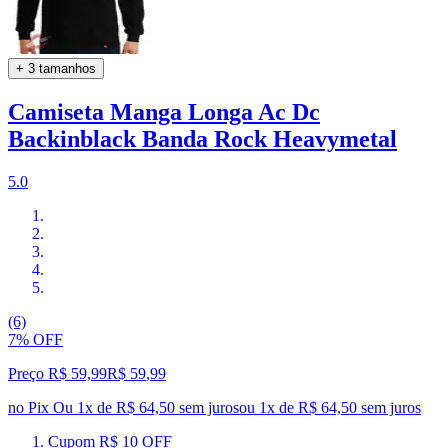
+ 3 tamanhos
Camiseta Manga Longa Ac Dc
Backinblack Banda Rock Heavymetal
5.0
(6)
7% OFF
Preço R$ 59,99
R$
59
,
99
no Pix
Ou 1x de R$ 64,50 sem juros
ou
1
x de
R$ 64,50
sem juros
Cupom R$ 10 OFF