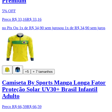
Premium
5% OFF
Preço R$ 33,16
R$
33
,
16
no Pix
Ou 1x de R$ 34,90 sem juros
ou
1
x de
R$ 34,90
sem juros
+5
+ 7 tamanhos
Camiseta By Sports Manga Longa Fator
Proteção Solar UV30+ Brasil Infantil
Adulto
Preço R$ 66,59
R$
66
,
59