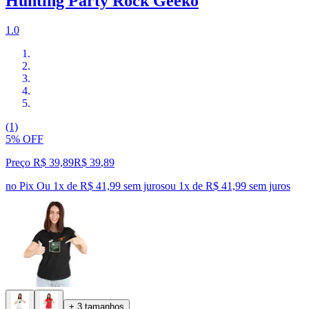
Hunting Party Rock Geeko
1.0
(1)
5% OFF
Preço R$ 39,89
R$
39
,
89
no Pix
Ou 1x de R$ 41,99 sem juros
ou
1
x de
R$ 41,99
sem juros
+ 3 tamanhos