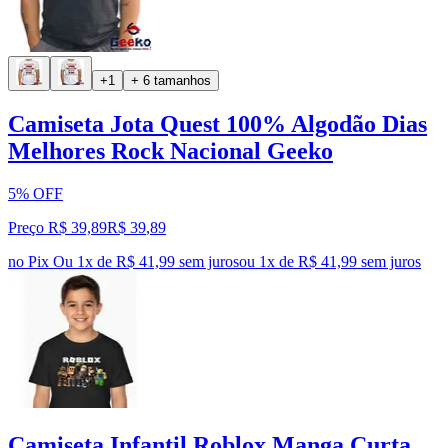
+1
+ 6 tamanhos
Camiseta Jota Quest 100% Algodão Dias
Melhores Rock Nacional Geeko
5% OFF
Preço R$ 39,89
R$
39
,
89
no Pix
Ou 1x de R$ 41,99 sem juros
ou
1
x de
R$ 41,99
sem juros
Camiseta Infantil Roblox Manga Curta