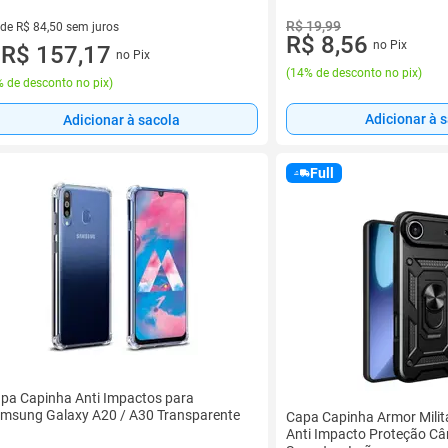
R$ 19,99
 de R$ 84,50 sem juros
R$ 8,56
no Pix
ez de R$ 84,50 sem juros
R$ 157,17
no Pix
u
(
14% de desconto no pix
)
 de desconto no pix
)
Adicionar à 
Adicionar à sacola
Full
pa Capinha Anti Impactos para
msung Galaxy A20 / A30 Transparente
Capa Capinha Armor Milita
Anti Impacto Proteção Câ