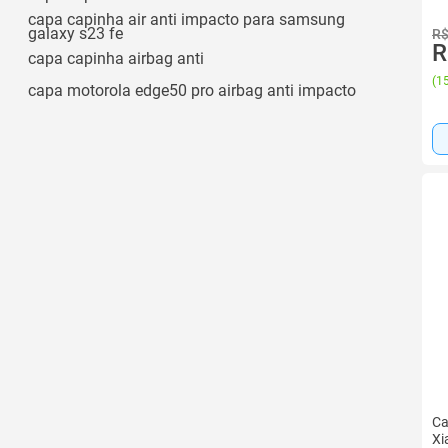
capa capinha air anti impacto para samsung
galaxy s23 fe
R$
R
capa capinha airbag anti
(
15
capa motorola edge50 pro airbag anti impacto
Ca
Xi