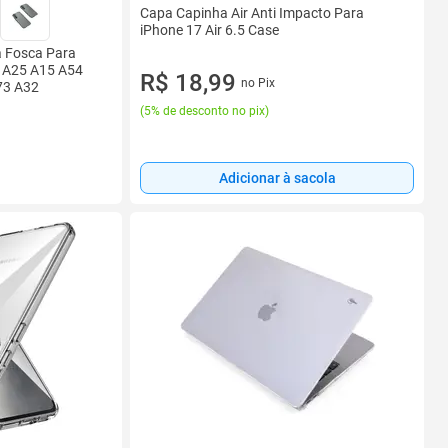
Capa Capinha Air Anti Impacto Para
iPhone 17 Air 6.5 Case
a Fosca Para
 A25 A15 A54
R$ 18,99
no Pix
73 A32
(
5% de desconto no pix
)
Adicionar à sacola