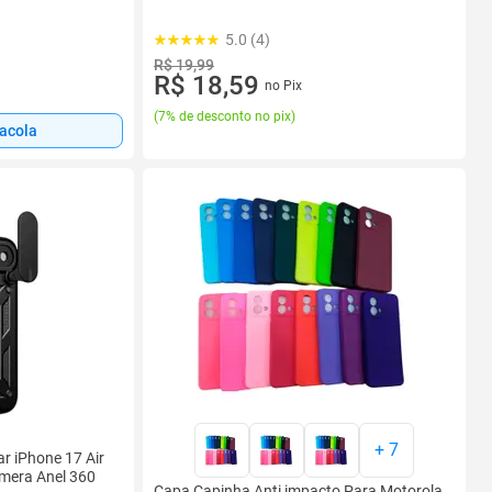
5.0 (4)
R$ 19,99
R$ 18,59
no Pix
(
7% de desconto no pix
)
sacola
+
7
r iPhone 17 Air
mera Anel 360
Capa Capinha Anti impacto Para Motorola