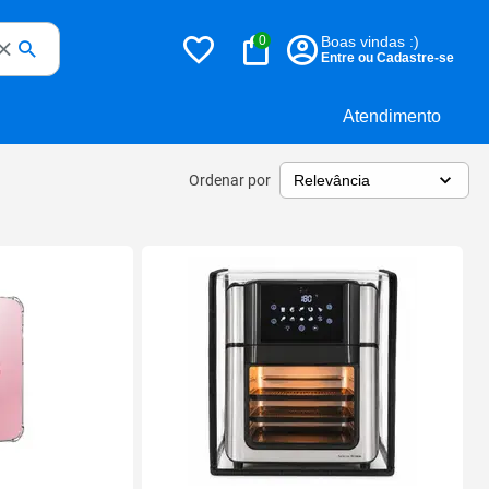
0
Boas vindas :)
Entre ou Cadastre-se
Atendimento
Ordenar por