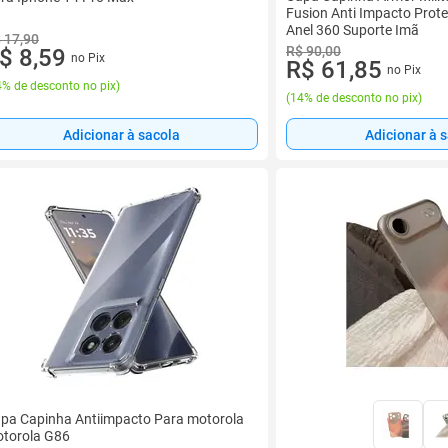
Fusion Anti Impacto Prot
Anel 360 Suporte Imã
 17,90
R$ 90,00
$ 8,59
no Pix
R$ 61,85
no Pix
% de desconto no pix
)
(
14% de desconto no pix
)
Adicionar à sacola
Adicionar à 
pa Capinha Antiimpacto Para motorola
torola G86