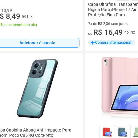
Capa Ultrafina Transpare
Rígida Para iPhone 17 Ai
 13,99
$ 8,49
Proteção Fina Para
no Pix
7x de R$ 2,36 sem juros
% de desconto no pix
)
7 vez de R$ 2,36 sem juros
R$ 16,49
no Pix
ou
Compra Internacional
Adicionar à sacola
pa Capinha Airbag Anti Impacto Para
aomi Poco C85 4G Cor:Preto