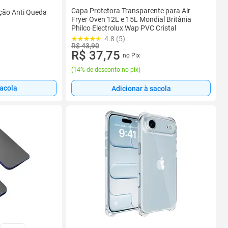
Capa Protetora Transparente para Air
ção Anti Queda
Fryer Oven 12L e 15L Mondial Britânia
Philco Electrolux Wap PVC Cristal
4.8 (5)
R$ 43,90
R$ 37,75
no Pix
(
14% de desconto no pix
)
sacola
Adicionar à sacola