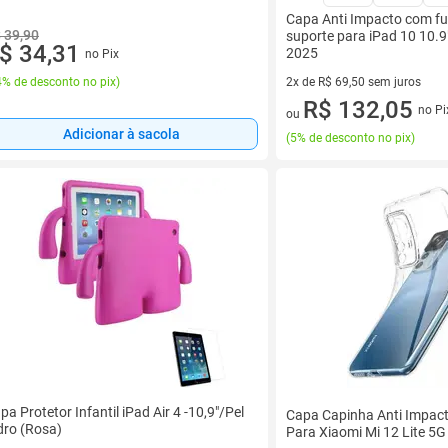
Capa Anti Impacto com fu
 39,90
suporte para iPad 10 10.9
$ 34,31
2025
no Pix
% de desconto no pix
)
2x de R$ 69,50 sem juros
2 vez de R$ 69,50 sem juros
R$ 132,05
no Pi
ou
Adicionar à sacola
(
5% de desconto no pix
)
pa Protetor Infantil iPad Air 4 -10,9"/Pel
Capa Capinha Anti Impac
dro (Rosa)
Para Xiaomi Mi 12 Lite 5G