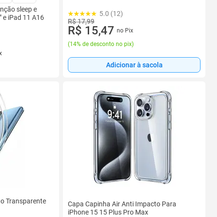
nção sleep e
5.0 (12)
" e iPad 11 A16
R$ 17,99
R$ 15,47
no Pix
(
14% de desconto no pix
)
x
Adicionar à sacola
to Transparente
Capa Capinha Air Anti Impacto Para
iPhone 15 15 Plus Pro Max