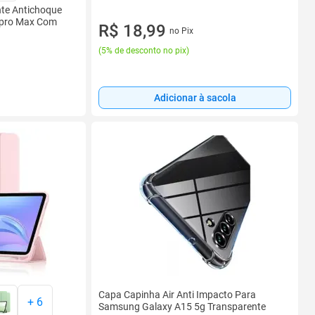
nte Antichoque
r pro Max Com
R$ 18,99
no Pix
(
5% de desconto no pix
)
Adicionar à sacola
Capa Capinha Air Anti Impacto Para
+
6
Samsung Galaxy A15 5g Transparente