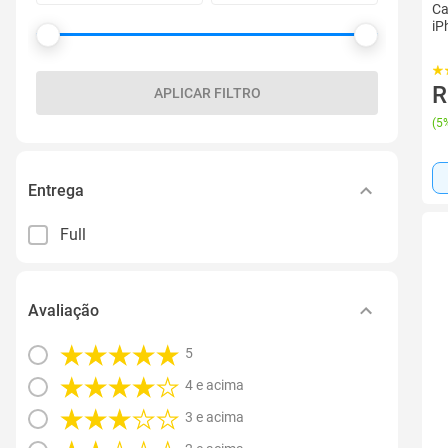
Ca
iP
R
APLICAR FILTRO
(
5%
Entrega
Full
Avaliação
5
4 e acima
3 e acima