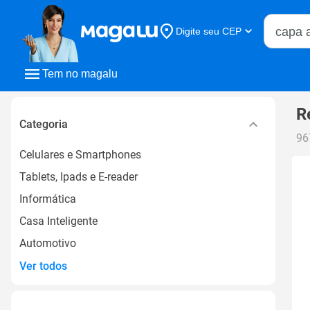
Buscar n
Digite seu CEP
Buscar
Tem no magalu
R
Categoria
96
Celulares e Smartphones
Tablets, Ipads e E-reader
Informática
Casa Inteligente
Automotivo
Ver todos