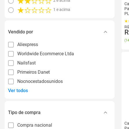
2 e acima
Ca
Pa
1 e acima
PL
R$
R
Vendido por
(
14
Aliexpress
Worldwide Ecommerce Ltda
Nailsfast
Primeiros Danet
Nocnocestadosunidos
Ver todos
Tipo de compra
Ca
Compra nacional
Pa