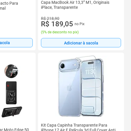
Capa MacBook Air 13,3” M1, Originais
pacto Para
iPlace, Transparente
mal
R$ 218,90
R$ 189,05
no Pix
(
5% de desconto no pix
)
sacola
Adicionar à sacola
Kit Capa Capinha Transparente Para
ar Moto Edge 50
iPhone 17 Air E Película 3d Full Cover Anti