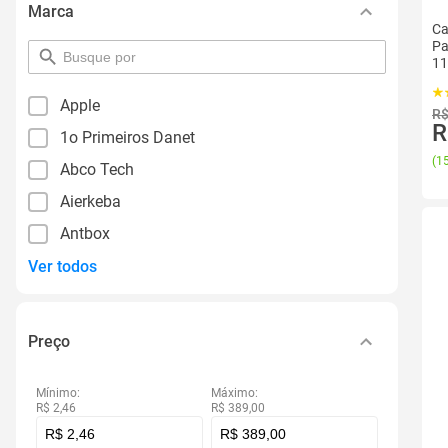
Marca
Ca
Pa
pesquisar
11
por
M
filtro
Apple
R$
R
1o Primeiros Danet
(
15
Abco Tech
Aierkeba
Antbox
Ver todos
Preço
Mínimo:
Máximo:
R$ 2,46
R$ 389,00