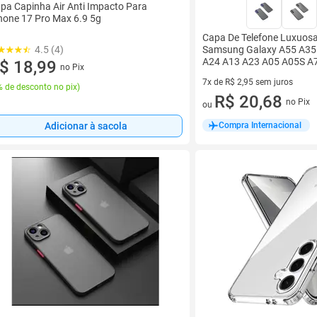
pa Capinha Air Anti Impacto Para
hone 17 Pro Max 6.9 5g
Capa De Telefone Luxuos
Samsung Galaxy A55 A35
4.5 (4)
A24 A13 A23 A05 A05S A
$ 18,99
no Pix
7x de R$ 2,95 sem juros
 de desconto no pix
)
7 vez de R$ 2,95 sem juros
R$ 20,68
no Pix
ou
Compra Internacional
Adicionar à sacola