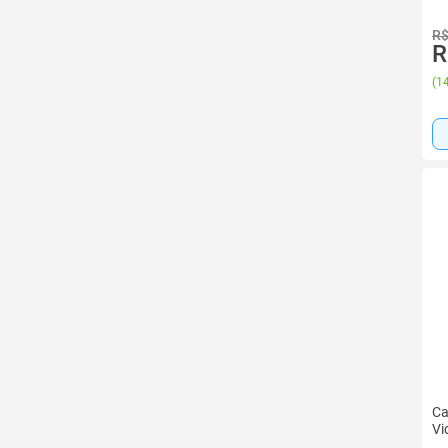
R$
R
(
14
Ca
Vi