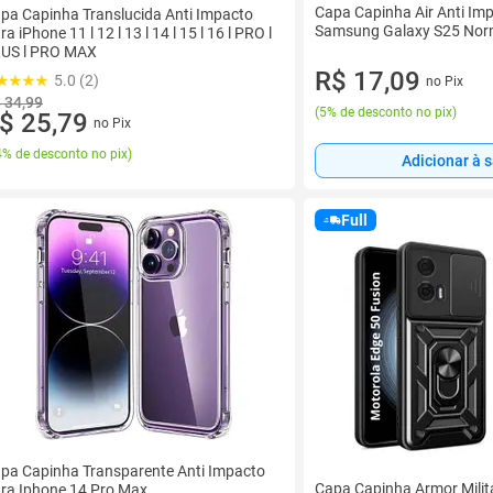
Capa Capinha Air Anti Im
pa Capinha Translucida Anti Impacto
Samsung Galaxy S25 Nor
ra iPhone 11 l 12 l 13 l 14 l 15 l 16 l PRO l
US l PRO MAX
R$ 17,09
5.0 (2)
no Pix
 34,99
(
5% de desconto no pix
)
$ 25,79
no Pix
% de desconto no pix
)
Adicionar à 
Full
pa Capinha Transparente Anti Impacto
Capa Capinha Armor Milit
ra Iphone 14 Pro Max