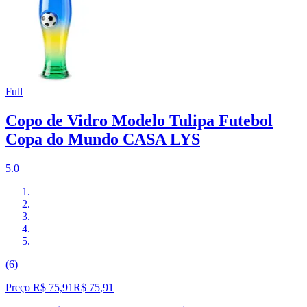
Full
Copo de Vidro Modelo Tulipa Futebol
Copa do Mundo CASA LYS
5.0
(6)
Preço R$ 75,91
R$
75
,
91