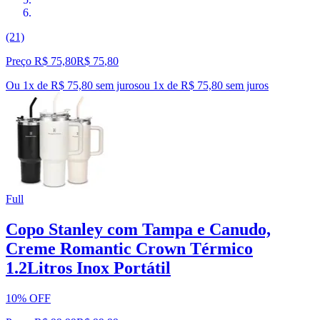
(21)
Preço R$ 75,80
R$
75
,
80
Ou 1x de R$ 75,80 sem juros
ou
1
x de
R$ 75,80
sem juros
Full
Copo Stanley com Tampa e Canudo,
Creme Romantic Crown Térmico
1.2Litros Inox Portátil
10% OFF