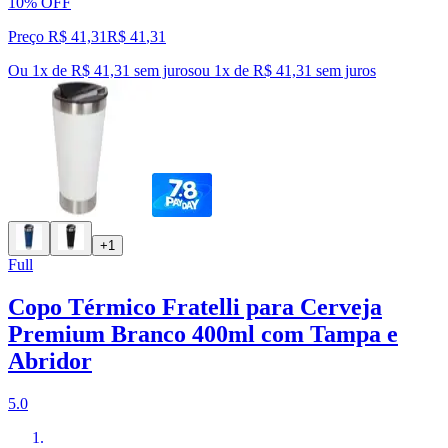
10% OFF
Preço R$ 41,31
R$
41
,
31
Ou 1x de R$ 41,31 sem juros
ou
1
x de
R$ 41,31
sem juros
+1
Full
Copo Térmico Fratelli para Cerveja
Premium Branco 400ml com Tampa e
Abridor
5.0