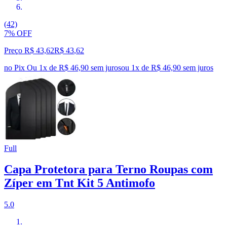
(42)
7% OFF
Preço R$ 43,62
R$
43
,
62
no Pix
Ou 1x de R$ 46,90 sem juros
ou
1
x de
R$ 46,90
sem juros
Full
Capa Protetora para Terno Roupas com
Zíper em Tnt Kit 5 Antimofo
5.0