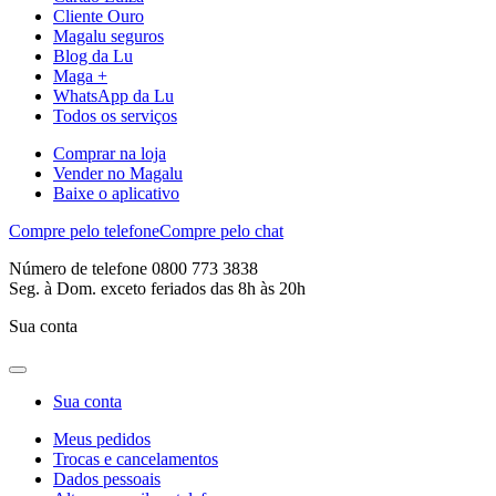
Cliente Ouro
Magalu seguros
Blog da Lu
Maga +
WhatsApp da Lu
Todos os serviços
Comprar na loja
Vender no Magalu
Baixe o aplicativo
Compre pelo telefone
Compre pelo chat
Número de telefone 0800 773 3838
Seg. à Dom. exceto feriados das 8h às 20h
Sua conta
Sua conta
Meus pedidos
Trocas e cancelamentos
Dados pessoais