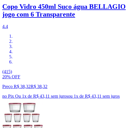
Copo Vidro 450ml Suco água BELLAGIO
jogo com 6 Transparente
4.4
(415)
20% OFF
Preço R$ 38,32
R$
38
,
32
no Pix
Ou 1x de R$ 43,11 sem juros
ou
1
x de
R$ 43,11
sem juros