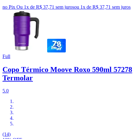
no Pix
Ou 1x de R$ 37,71 sem juros
ou
1
x de
R$ 37,71
sem juros
Full
Copo Térmico Moove Roxo 590ml 57278
Termolar
5.0
(14)