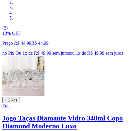
(2)
10% OFF
Preço R$ 44,99
R$
44
,
99
no Pix
Ou 1x de R$ 49,99 sem juros
ou
1
x de
R$ 49,99
sem juros
+ 2 kits
Full
Jogo Taças Diamante Vidro 340ml Copo
Diamond Moderno Luxo