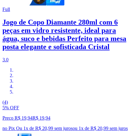
Full
Jogo de Copo Diamante 280ml com 6
peças em vidro resistente, ideal para
água, suco e bebidas Perfeito para mesa
posta elegante e sofisticada Cristal
3.0
(4)
5% OFF
Preço R$ 19,94
R$
19
,
94
no Pix
Ou 1x de R$ 20,99 sem juros
ou
1
x de
R$ 20,99
sem juros