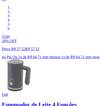
(218)
20% OFF
Preço R$ 57,52
R$
57
,
52
no Pix
Ou 1x de R$ 64,71 sem juros
ou
1
x de
R$ 64,71
sem juros
Full
Espumador de Leite 4 Funções