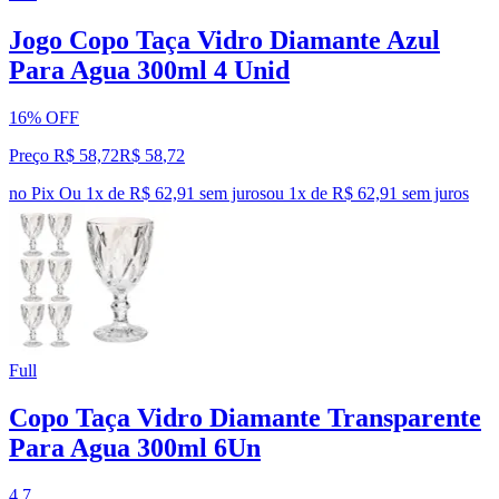
Jogo Copo Taça Vidro Diamante Azul
Para Agua 300ml 4 Unid
16% OFF
Preço R$ 58,72
R$
58
,
72
no Pix
Ou 1x de R$ 62,91 sem juros
ou
1
x de
R$ 62,91
sem juros
Full
Copo Taça Vidro Diamante Transparente
Para Agua 300ml 6Un
4.7