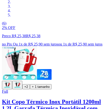
(6)
2% OFF
Preço R$ 25,38
R$
25
,
38
no Pix
Ou 1x de R$ 25,90 sem juros
ou
1
x de
R$ 25,90
sem juros
+2
+ 1 tamanho
Full
Kit Copo Térmico Inox Portátil 1200ml
1.2L Garrafa Térmica Inoxidável com