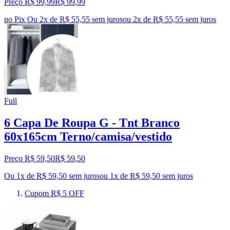
Preço R$ 99,99
R$
99
,
99
no Pix
Ou 2x de R$ 55,55 sem juros
ou
2
x de
R$ 55,55
sem juros
Full
6 Capa De Roupa G - Tnt Branco
60x165cm Terno/camisa/vestido
Preço R$ 59,50
R$
59
,
50
Ou 1x de R$ 59,50 sem juros
ou
1
x de
R$ 59,50
sem juros
Cupom R$ 5 OFF