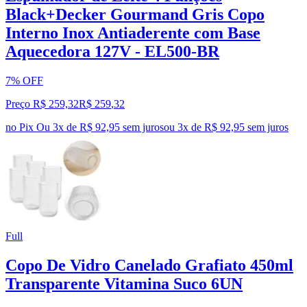
Black+Decker Gourmand Gris Copo
Interno Inox Antiaderente com Base
Aquecedora 127V - EL500-BR
7% OFF
Preço R$ 259,32
R$
259
,
32
no Pix
Ou 3x de R$ 92,95 sem juros
ou
3
x de
R$ 92,95
sem juros
Full
Copo De Vidro Canelado Grafiato 450ml
Transparente Vitamina Suco 6UN