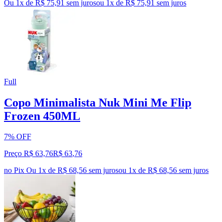
Ou 1x de R$ 75,91 sem juros
ou
1
x de
R$ 75,91
sem juros
Full
Copo Minimalista Nuk Mini Me Flip
Frozen 450ML
7% OFF
Preço R$ 63,76
R$
63
,
76
no Pix
Ou 1x de R$ 68,56 sem juros
ou
1
x de
R$ 68,56
sem juros