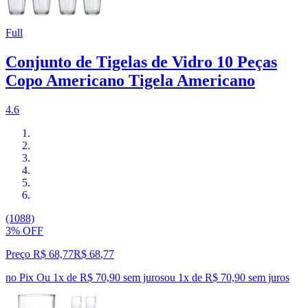
Full
Conjunto de Tigelas de Vidro 10 Peças
Copo Americano Tigela Americano
4.6
(1088)
3% OFF
Preço R$ 68,77
R$
68
,
77
no Pix
Ou 1x de R$ 70,90 sem juros
ou
1
x de
R$ 70,90
sem juros