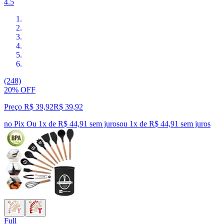
4.5
(248)
20% OFF
Preço R$ 39,92
R$
39
,
92
no Pix
Ou 1x de R$ 44,91 sem juros
ou
1
x de
R$ 44,91
sem juros
Full