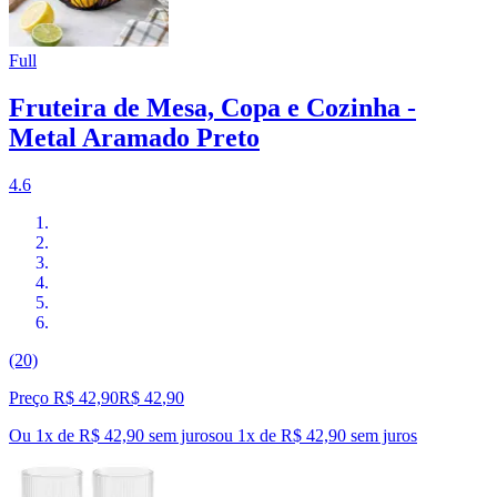
Full
Fruteira de Mesa, Copa e Cozinha -
Metal Aramado Preto
4.6
(20)
Preço R$ 42,90
R$
42
,
90
Ou 1x de R$ 42,90 sem juros
ou
1
x de
R$ 42,90
sem juros