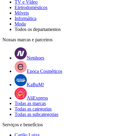
TV e Vídeo
Eletrodomésticos
Móveis
Informática
Moda
Todos os departamentos
Nossas marcas e parceiros
Netshoes
Epoca Cosméticos
KaBuM!
AliExpress
Todas as marcas
Todas as categorias
Todas as subcategorias
Serviços e benefícios
Cartão Luiza