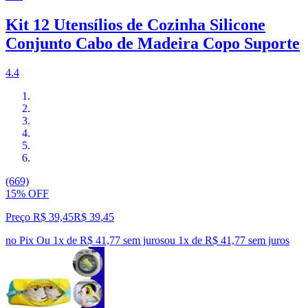
Kit 12 Utensílios de Cozinha Silicone
Conjunto Cabo de Madeira Copo Suporte
4.4
(669)
15% OFF
Preço R$ 39,45
R$
39
,
45
no Pix
Ou 1x de R$ 41,77 sem juros
ou
1
x de
R$ 41,77
sem juros