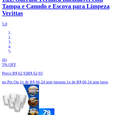
Tampa e Canudo e Escova para Limpeza
Verittas
5.0
(6)
5% OFF
Preço R$ 62,93
R$
62
,
93
no Pix
Ou 1x de R$ 66,24 sem juros
ou
1
x de
R$ 66,24
sem juros