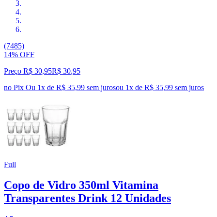
(7485)
14% OFF
Preço R$ 30,95
R$
30
,
95
no Pix
Ou 1x de R$ 35,99 sem juros
ou
1
x de
R$ 35,99
sem juros
Full
Copo de Vidro 350ml Vitamina
Transparentes Drink 12 Unidades