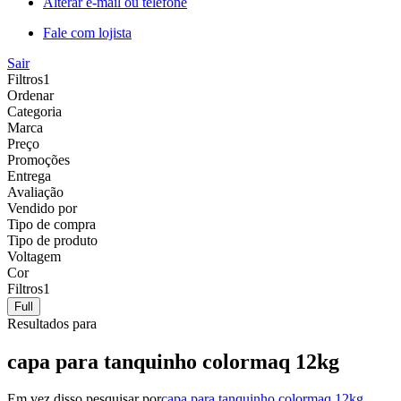
Alterar e-mail ou telefone
Fale com lojista
Sair
Filtros
1
Ordenar
Categoria
Marca
Preço
Promoções
Entrega
Avaliação
Vendido por
Tipo de compra
Tipo de produto
Voltagem
Cor
Filtros
1
Full
Resultados para
capa para tanquinho colormaq 12kg
Em vez disso pesquisar por
capa para tanquinho colormaq 12kg