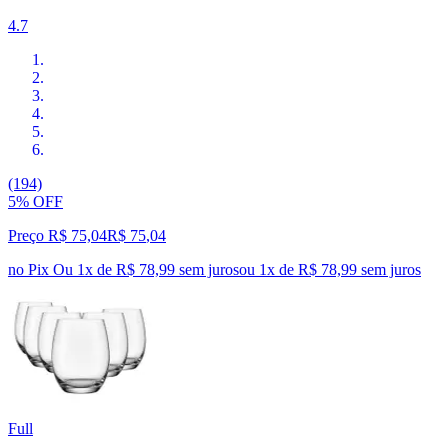
4.7
(194)
5% OFF
Preço R$ 75,04
R$
75
,
04
no Pix
Ou 1x de R$ 78,99 sem juros
ou
1
x de
R$ 78,99
sem juros
Full