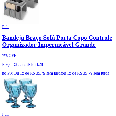
Full
Bandeja Braço Sofá Porta Copo Controle
Organizador Impermeável Grande
7% OFF
Preço R$ 33,28
R$
33
,
28
no Pix
Ou 1x de R$ 35,79 sem juros
ou
1
x de
R$ 35,79
sem juros
Full