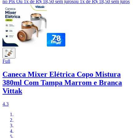
no Pix
Ou 1x de R$ 18,50 sem juros
ou
1
x de
R$ 18,50
sem juros
Full
Caneca Mixer Elétrica Copo Mistura
380ml Com Tampa Marrom e Branca
Vittak
4.3