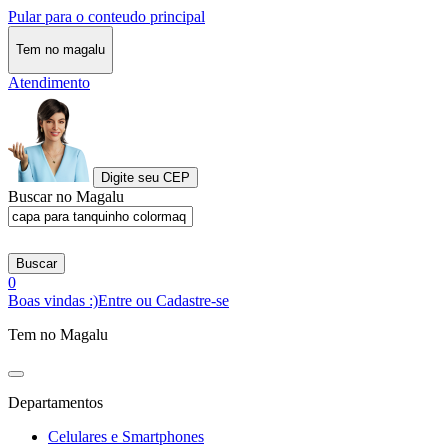
Pular para o conteudo principal
Tem no magalu
Atendimento
Digite seu CEP
Buscar no Magalu
Buscar
0
Boas vindas :)
Entre ou Cadastre-se
Tem no Magalu
Departamentos
Celulares e Smartphones