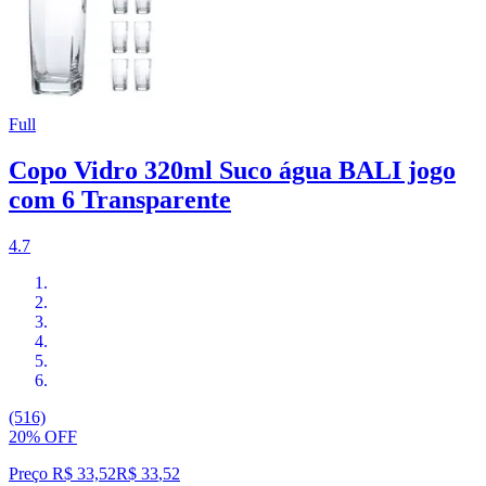
Full
Copo Vidro 320ml Suco água BALI jogo
com 6 Transparente
4.7
(516)
20% OFF
Preço R$ 33,52
R$
33
,
52