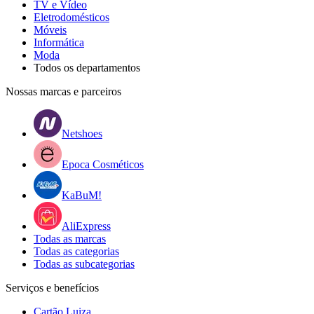
TV e Vídeo
Eletrodomésticos
Móveis
Informática
Moda
Todos os departamentos
Nossas marcas e parceiros
Netshoes
Epoca Cosméticos
KaBuM!
AliExpress
Todas as marcas
Todas as categorias
Todas as subcategorias
Serviços e benefícios
Cartão Luiza