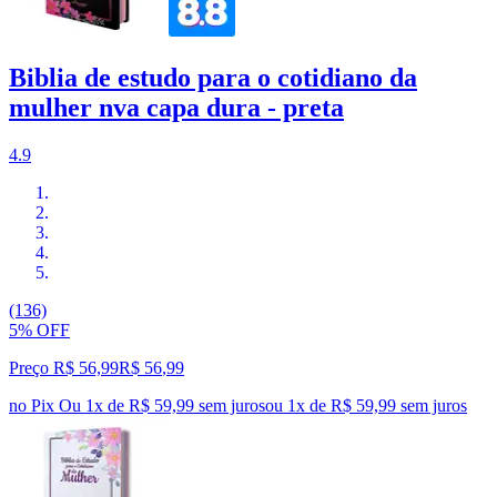
Biblia de estudo para o cotidiano da
mulher nva capa dura - preta
4.9
(136)
5% OFF
Preço R$ 56,99
R$
56
,
99
no Pix
Ou 1x de R$ 59,99 sem juros
ou
1
x de
R$ 59,99
sem juros