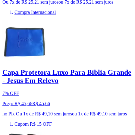
Ou 7x de R$ 25,21 sem juros
ou
7
x de
R$ 25,21
sem juros
Compra Internacional
Capa Protetora Luxo Para Bíblia Grande
- Jesus Em Relevo
7% OFF
Preço R$ 45,66
R$
45
,
66
no Pix
Ou 1x de R$ 49,10 sem juros
ou
1
x de
R$ 49,10
sem juros
Cupom R$ 15 OFF