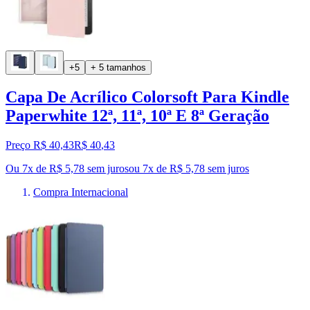
+5
+ 5 tamanhos
Capa De Acrílico Colorsoft Para Kindle
Paperwhite 12ª, 11ª, 10ª E 8ª Geração
Preço R$ 40,43
R$
40
,
43
Ou 7x de R$ 5,78 sem juros
ou
7
x de
R$ 5,78
sem juros
Compra Internacional