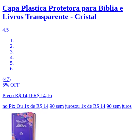
Capa Plastica Protetora para Bíblia e
Livros Transparente - Cristal
4.5
(47)
5% OFF
Preço R$ 14,16
R$
14
,
16
no Pix
Ou 1x de R$ 14,90 sem juros
ou
1
x de
R$ 14,90
sem juros