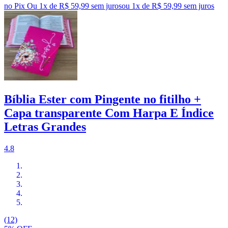
no Pix
Ou 1x de R$ 59,99 sem juros
ou
1
x de
R$ 59,99
sem juros
Bíblia Ester com Pingente no fitilho +
Capa transparente Com Harpa E Índice
Letras Grandes
4.8
(12)