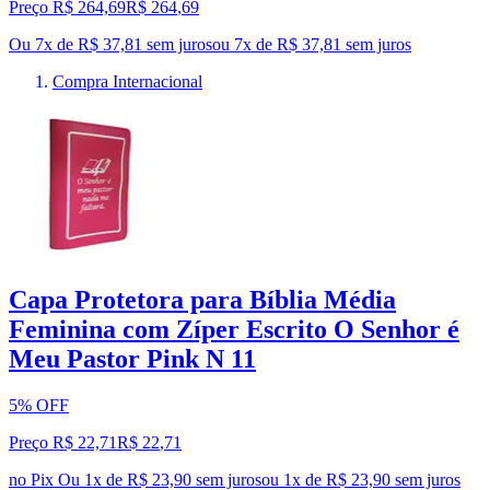
Preço R$ 264,69
R$
264
,
69
Ou 7x de R$ 37,81 sem juros
ou
7
x de
R$ 37,81
sem juros
Compra Internacional
Capa Protetora para Bíblia Média
Feminina com Zíper Escrito O Senhor é
Meu Pastor Pink N 11
5% OFF
Preço R$ 22,71
R$
22
,
71
no Pix
Ou 1x de R$ 23,90 sem juros
ou
1
x de
R$ 23,90
sem juros