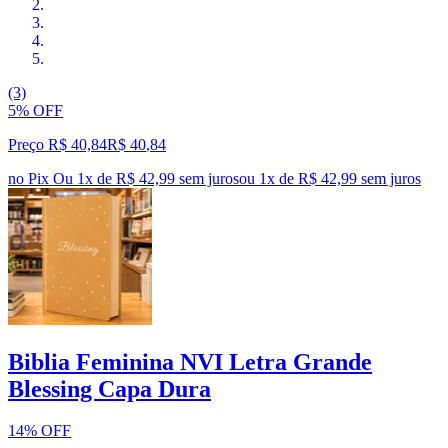
(3)
5% OFF
Preço R$ 40,84
R$
40
,
84
no Pix
Ou 1x de R$ 42,99 sem juros
ou
1
x de
R$ 42,99
sem juros
Biblia Feminina NVI Letra Grande
Blessing Capa Dura
14% OFF