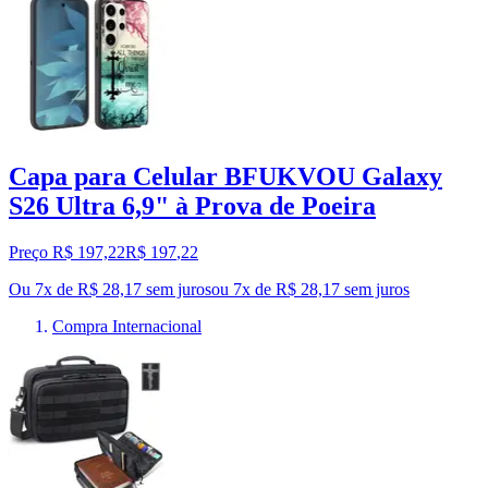
Capa para Celular BFUKVOU Galaxy
S26 Ultra 6,9" à Prova de Poeira
Preço R$ 197,22
R$
197
,
22
Ou 7x de R$ 28,17 sem juros
ou
7
x de
R$ 28,17
sem juros
Compra Internacional