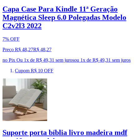
Capa Case Para Kindle 11ª Geração
Magnética Sleep 6.0 Polegadas Modelo
C2v2l3 2022
7% OFF
Preço R$ 48,27
R$
48
,
27
no Pix
Ou 1x de R$ 49,31 sem juros
ou
1
x de
R$ 49,31
sem juros
Cupom R$ 10 OFF
Suporte porta bíblia livro madeira mdf