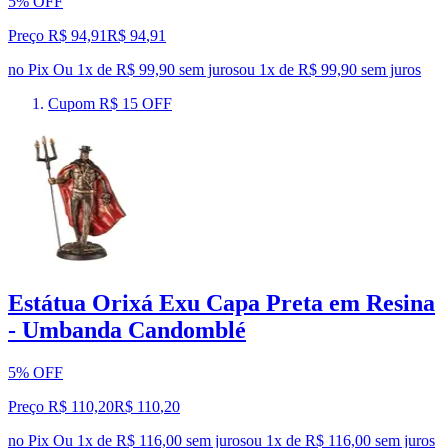
5% OFF
Preço R$ 94,91
R$
94
,
91
no Pix
Ou 1x de R$ 99,90 sem juros
ou
1
x de
R$ 99,90
sem juros
Cupom R$ 15 OFF
Estátua Orixá Exu Capa Preta em Resina
- Umbanda Candomblé
5% OFF
Preço R$ 110,20
R$
110
,
20
no Pix
Ou 1x de R$ 116,00 sem juros
ou
1
x de
R$ 116,00
sem juros