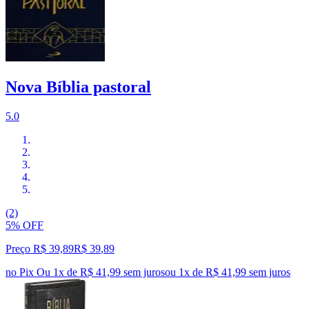
Nova Bíblia pastoral
5.0
(2)
5% OFF
Preço R$ 39,89
R$
39
,
89
no Pix
Ou 1x de R$ 41,99 sem juros
ou
1
x de
R$ 41,99
sem juros