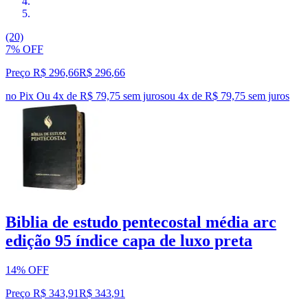
(20)
7% OFF
Preço R$ 296,66
R$
296
,
66
no Pix
Ou 4x de R$ 79,75 sem juros
ou
4
x de
R$ 79,75
sem juros
Biblia de estudo pentecostal média arc
edição 95 índice capa de luxo preta
14% OFF
Preço R$ 343,91
R$
343
,
91