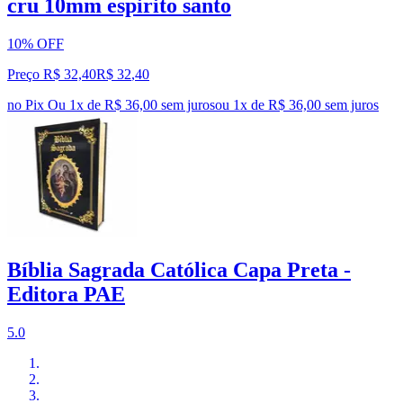
cru 10mm espirito santo
10% OFF
Preço R$ 32,40
R$
32
,
40
no Pix
Ou 1x de R$ 36,00 sem juros
ou
1
x de
R$ 36,00
sem juros
Bíblia Sagrada Católica Capa Preta -
Editora PAE
5.0