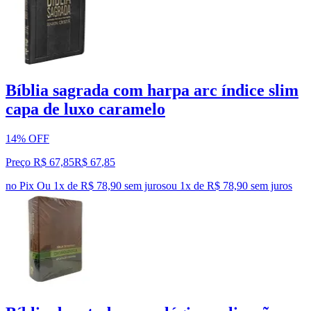
Bíblia sagrada com harpa arc índice slim
capa de luxo caramelo
14% OFF
Preço R$ 67,85
R$
67
,
85
no Pix
Ou 1x de R$ 78,90 sem juros
ou
1
x de
R$ 78,90
sem juros