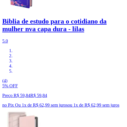
Biblia de estudo para o cotidiano da
mulher nva capa dura - lilas
5.0
(4)
5% OFF
Preço R$ 59,84
R$
59
,
84
no Pix
Ou 1x de R$ 62,99 sem juros
ou
1
x de
R$ 62,99
sem juros