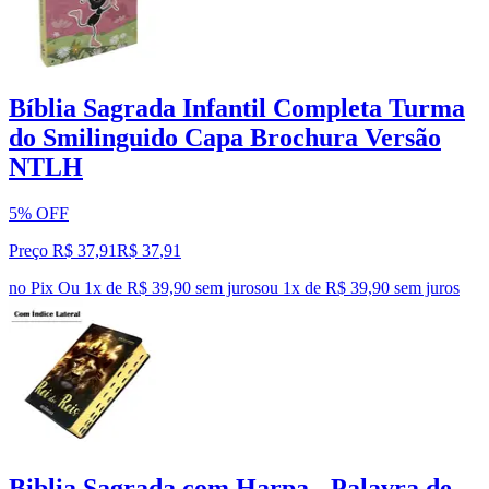
Bíblia Sagrada Infantil Completa Turma
do Smilinguido Capa Brochura Versão
NTLH
5% OFF
Preço R$ 37,91
R$
37
,
91
no Pix
Ou 1x de R$ 39,90 sem juros
ou
1
x de
R$ 39,90
sem juros
Biblia Sagrada com Harpa - Palavra de