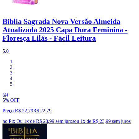
Bíblia Sagrada Nova Versão Almeida
Atualizada 2025 Capa Dura Feminina -
Floresça Lilás - Fácil Leitura
5.0
(4)
5% OFF
Preço R$ 22,79
R$
22
,
79
no Pix
Ou 1x de R$ 23,99 sem juros
ou
1
x de
R$ 23,99
sem juros