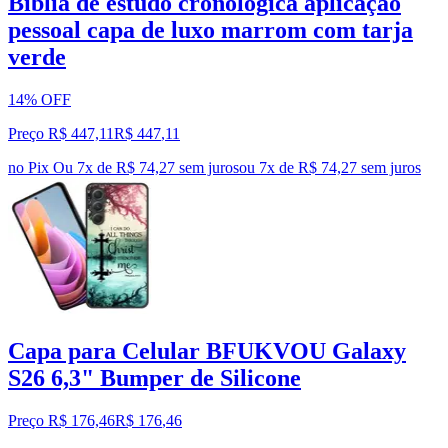
Bíblia de estudo cronológica aplicação
pessoal capa de luxo marrom com tarja
verde
14% OFF
Preço R$ 447,11
R$
447
,
11
no Pix
Ou 7x de R$ 74,27 sem juros
ou
7
x de
R$ 74,27
sem juros
Capa para Celular BFUKVOU Galaxy
S26 6,3" Bumper de Silicone
Preço R$ 176,46
R$
176
,
46