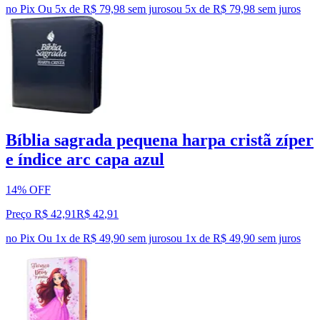
no Pix
Ou 5x de R$ 79,98 sem juros
ou
5
x de
R$ 79,98
sem juros
Bíblia sagrada pequena harpa cristã zíper
e índice arc capa azul
14% OFF
Preço R$ 42,91
R$
42
,
91
no Pix
Ou 1x de R$ 49,90 sem juros
ou
1
x de
R$ 49,90
sem juros