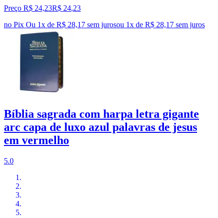
Preço R$ 24,23
R$
24
,
23
no Pix
Ou 1x de R$ 28,17 sem juros
ou
1
x de
R$ 28,17
sem juros
Bíblia sagrada com harpa letra gigante
arc capa de luxo azul palavras de jesus
em vermelho
5.0