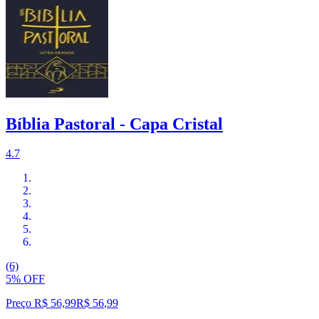
Bíblia Pastoral - Capa Cristal
4.7
(6)
5% OFF
Preço R$ 56,99
R$
56
,
99