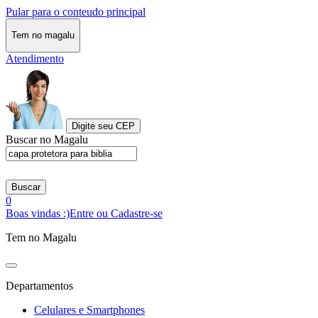
Pular para o conteudo principal
Tem no magalu
Atendimento
Digite seu CEP
Buscar no Magalu
Buscar
0
Boas vindas :)
Entre ou Cadastre-se
Tem no Magalu
Departamentos
Celulares e Smartphones