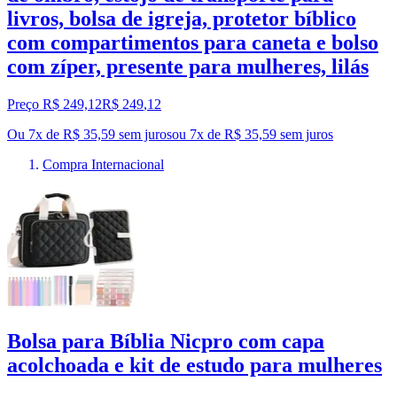
livros, bolsa de igreja, protetor bíblico
com compartimentos para caneta e bolso
com zíper, presente para mulheres, lilás
Preço R$ 249,12
R$
249
,
12
Ou 7x de R$ 35,59 sem juros
ou
7
x de
R$ 35,59
sem juros
Compra Internacional
Bolsa para Bíblia Nicpro com capa
acolchoada e kit de estudo para mulheres