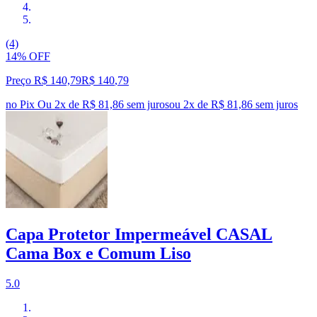
(4)
14% OFF
Preço R$ 140,79
R$
140
,
79
no Pix
Ou 2x de R$ 81,86 sem juros
ou
2
x de
R$ 81,86
sem juros
Capa Protetor Impermeável CASAL
Cama Box e Comum Liso
5.0