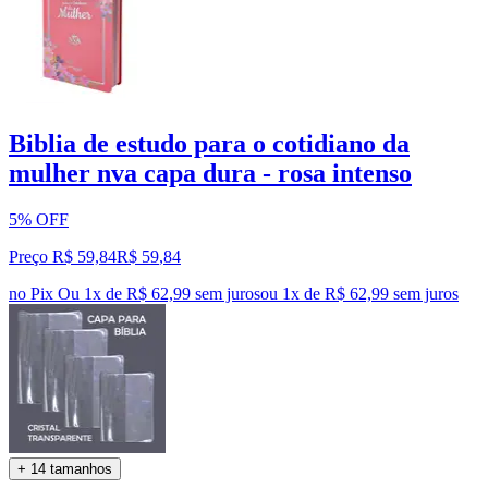
Biblia de estudo para o cotidiano da
mulher nva capa dura - rosa intenso
5% OFF
Preço R$ 59,84
R$
59
,
84
no Pix
Ou 1x de R$ 62,99 sem juros
ou
1
x de
R$ 62,99
sem juros
+ 14 tamanhos