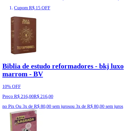
Cupom R$ 15 OFF
Biblia de estudo reformadores - bkj luxo
marrom - BV
10% OFF
Preço R$ 216,00
R$
216
,
00
no Pix
Ou 3x de R$ 80,00 sem juros
ou
3
x de
R$ 80,00
sem juros