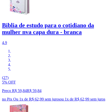
Biblia de estudo para o cotidiano da
mulher nva capa dura - branca
4.9
(27)
5% OFF
Preço R$ 59,84
R$
59
,
84
no Pix
Ou 1x de R$ 62,99 sem juros
ou
1
x de
R$ 62,99
sem juros