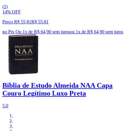
(2)
14% OFF
Preço R$ 55,81
R$
55
,
81
no Pix
Ou 1x de R$ 64,90 sem juros
ou
1
x de
R$ 64,90
sem juros
Biblia de Estudo Almeida NAA Capa
Couro Legítimo Luxo Preta
5.0