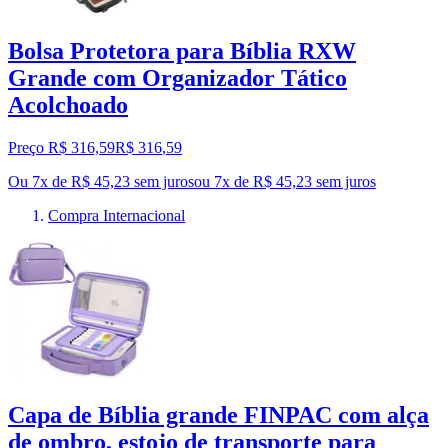
Bolsa Protetora para Bíblia RXW
Grande com Organizador Tático
Acolchoado
Preço R$ 316,59
R$
316
,
59
Ou 7x de R$ 45,23 sem juros
ou
7
x de
R$ 45,23
sem juros
Compra Internacional
Capa de Bíblia grande FINPAC com alça
de ombro, estojo de transporte para