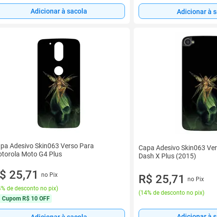
Adicionar à sacola
Adicionar à 
pa Adesivo Skin063 Verso Para
Capa Adesivo Skin063 Ver
torola Moto G4 Plus
Dash X Plus (2015)
$ 25,71
no Pix
R$ 25,71
no Pix
% de desconto no pix
)
(
14% de desconto no pix
)
Cupom
R$ 10 OFF
Adicionar à 
Adicionar à sacola