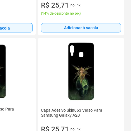
R$ 25,71
no Pix
(
14% de desconto no pix
)
Adicionar à sacola
sacola
rso Para
Capa Adesivo Skin063 Verso Para
3
Samsung Galaxy A20
R$ 25,71
no Pix