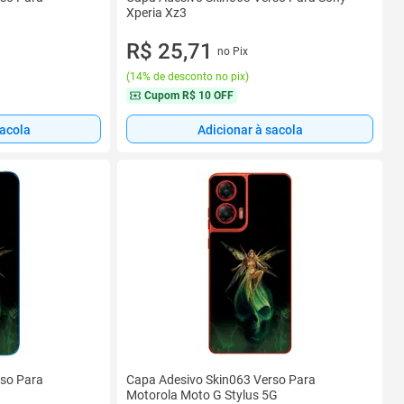
Xperia Xz3
R$ 25,71
no Pix
(
14% de desconto no pix
)
Cupom
R$ 10 OFF
sacola
Adicionar à sacola
rso Para
Capa Adesivo Skin063 Verso Para
Motorola Moto G Stylus 5G