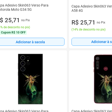
pa Adesivo Skin063 Verso Para
Capa Adesivo Skin063 Ve
torola Moto G34 5G
A58 4G
$ 25,71
no Pix
R$ 25,71
no Pix
% de desconto no pix
)
(
14% de desconto no pix
)
Cupom
R$ 10 OFF
Adicionar à 
Adicionar à sacola
pa Adesivo Skin063 Verso Para
Capa Adesivo Skin063 Ve