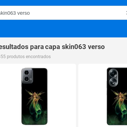
o Magalu
esultados para
capa skin063 verso
355 produtos encontrados