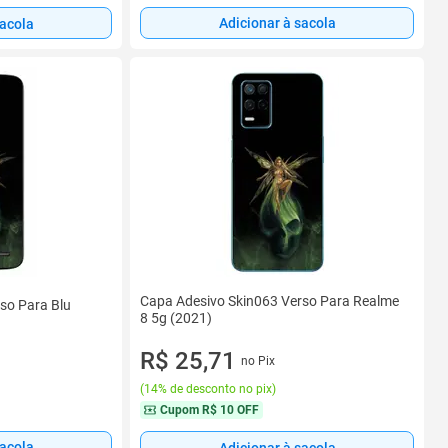
Adicionar à sacola
sacola
Capa Adesivo Skin063 Verso Para Realme
so Para Blu
8 5g (2021)
R$ 25,71
no Pix
(
14% de desconto no pix
)
Cupom
R$ 10 OFF
sacola
Adicionar à sacola