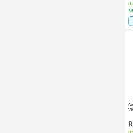
(
14
Ca
Vi
R
(
14