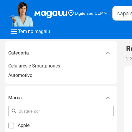
Buscar n
Digite seu CEP
Buscar
Tem no magalu
R
Categoria
2.
Celulares e Smartphones
Automotivo
Marca
pesquisar
por
filtro
Apple