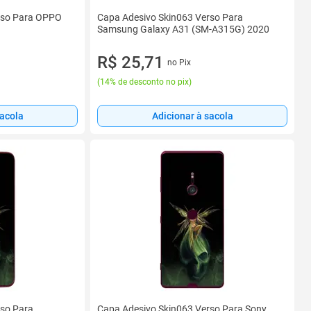
rso Para OPPO
Capa Adesivo Skin063 Verso Para
Samsung Galaxy A31 (SM-A315G) 2020
R$ 25,71
no Pix
(
14% de desconto no pix
)
sacola
Adicionar à sacola
rso Para
Capa Adesivo Skin063 Verso Para Sony