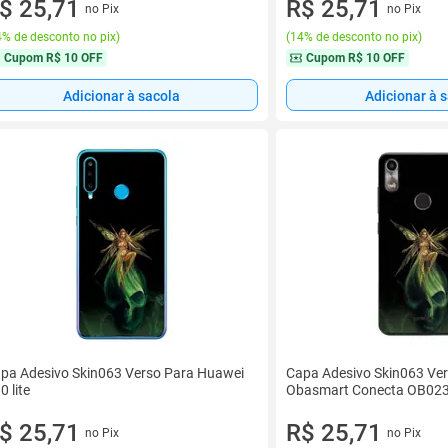
$ 25,71
R$ 25,71
no Pix
no Pix
% de desconto no pix
)
(
14% de desconto no pix
)
Cupom
R$ 10 OFF
Cupom
R$ 10 OFF
Adicionar à sacola
Adicionar à 
pa Adesivo Skin063 Verso Para Huawei
Capa Adesivo Skin063 Ve
0 lite
Obasmart Conecta OB02
$ 25,71
R$ 25,71
no Pix
no Pix