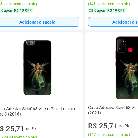
% de desconto no pix
)
(
14% de desconto no pix
)
Cupom
R$ 10 OFF
Cupom
R$ 10 OFF
Adicionar à sacola
Adicionar à 
Capa Adesivo Skin063 Ver
pa Adesivo Skin063 Verso Para Lenovo
(2021)
be C (2016)
R$ 25,71
no Pix
$ 25,71
no Pix
(
14% de desconto no pix
)
% de desconto no pix
)