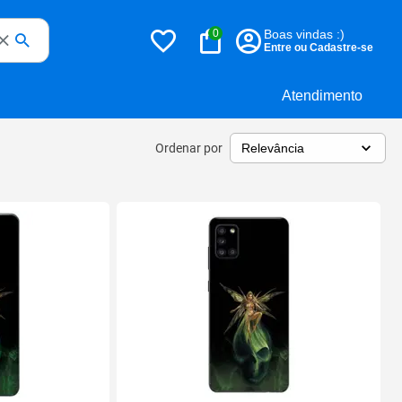
0
Boas vindas :)
Entre ou Cadastre-se
Atendimento
Ordenar por