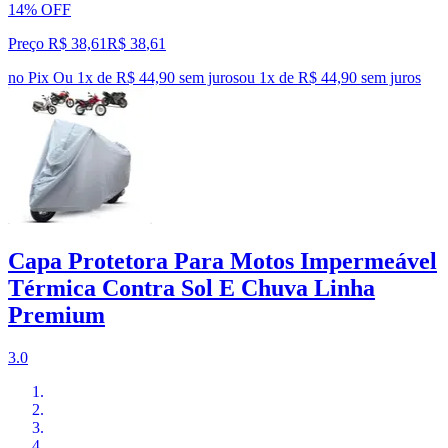
14% OFF
Preço R$ 38,61
R$
38
,
61
no Pix
Ou 1x de R$ 44,90 sem juros
ou
1
x de
R$ 44,90
sem juros
Capa Protetora Para Motos Impermeável
Térmica Contra Sol E Chuva Linha
Premium
3.0