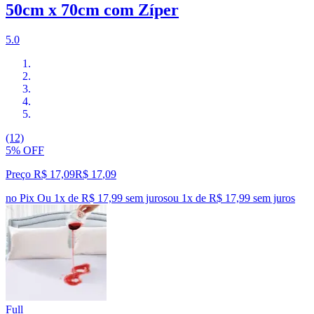
50cm x 70cm com Zíper
5.0
(12)
5% OFF
Preço R$ 17,09
R$
17
,
09
no Pix
Ou 1x de R$ 17,99 sem juros
ou
1
x de
R$ 17,99
sem juros
Full