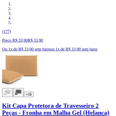
(177)
Preço R$ 33,90
R$
33
,
90
Ou 1x de R$ 33,90 sem juros
ou
1
x de
R$ 33,90
sem juros
+16
Kit Capa Protetora de Travesseiro 2
Peças - Fronha em Malha Gel (Helanca)