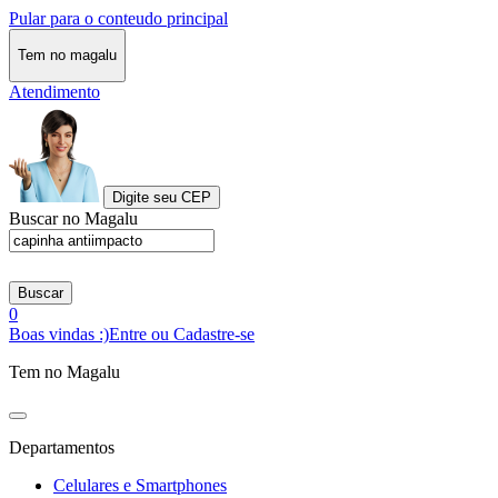
Pular para o conteudo principal
Tem no magalu
Atendimento
Digite seu CEP
Buscar no Magalu
Buscar
0
Boas vindas :)
Entre ou Cadastre-se
Tem no Magalu
Departamentos
Celulares e Smartphones