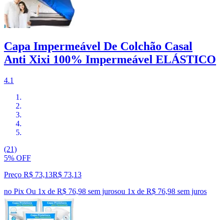
Capa Impermeável De Colchão Casal
Anti Xixi 100% Impermeável ELÁSTICO
4.1
(21)
5% OFF
Preço R$ 73,13
R$
73
,
13
no Pix
Ou 1x de R$ 76,98 sem juros
ou
1
x de
R$ 76,98
sem juros