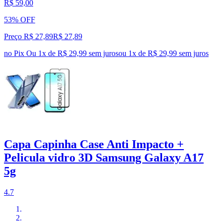
R$ 59,00
53% OFF
Preço R$ 27,89
R$
27
,
89
no Pix
Ou 1x de R$ 29,99 sem juros
ou
1
x de
R$ 29,99
sem juros
Capa Capinha Case Anti Impacto +
Pelicula vidro 3D Samsung Galaxy A17
5g
4.7