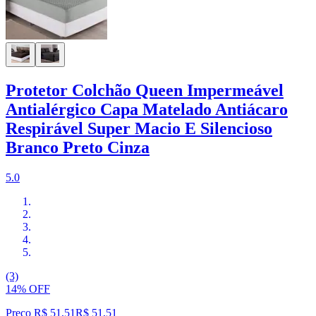
Protetor Colchão Queen Impermeável
Antialérgico Capa Matelado Antiácaro
Respirável Super Macio E Silencioso
Branco Preto Cinza
5.0
(3)
14% OFF
Preço R$ 51,51
R$
51
,
51