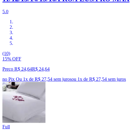
5.0
(10)
15% OFF
Preço R$ 24,64
R$
24
,
64
no Pix
Ou 1x de R$ 27,54 sem juros
ou
1
x de
R$ 27,54
sem juros
Full