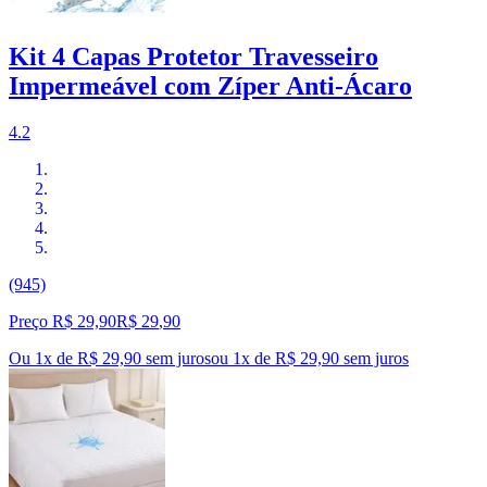
Kit 4 Capas Protetor Travesseiro
Impermeável com Zíper Anti-Ácaro
4.2
(945)
Preço R$ 29,90
R$
29
,
90
Ou 1x de R$ 29,90 sem juros
ou
1
x de
R$ 29,90
sem juros