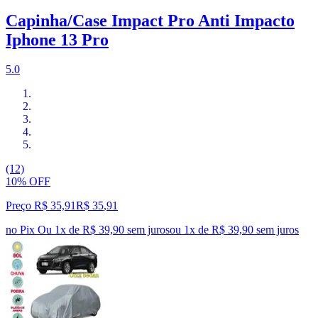
Capinha/Case Impact Pro Anti Impacto
Iphone 13 Pro
5.0
(12)
10% OFF
Preço R$ 35,91
R$
35
,
91
no Pix
Ou 1x de R$ 39,90 sem juros
ou
1
x de
R$ 39,90
sem juros