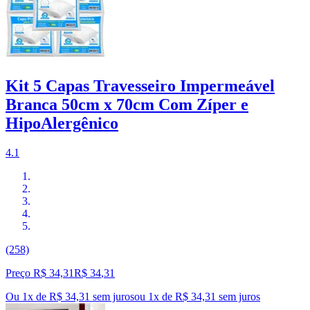
Kit 5 Capas Travesseiro Impermeável
Branca 50cm x 70cm Com Zíper e
HipoAlergênico
4.1
(258)
Preço R$ 34,31
R$
34
,
31
Ou 1x de R$ 34,31 sem juros
ou
1
x de
R$ 34,31
sem juros