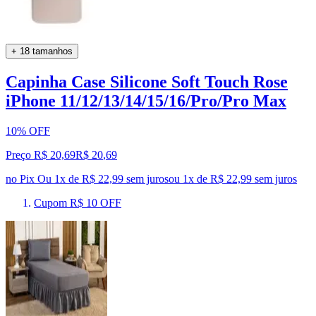
+ 18 tamanhos
Capinha Case Silicone Soft Touch Rose
iPhone 11/12/13/14/15/16/Pro/Pro Max
10% OFF
Preço R$ 20,69
R$
20
,
69
no Pix
Ou 1x de R$ 22,99 sem juros
ou
1
x de
R$ 22,99
sem juros
Cupom R$ 10 OFF