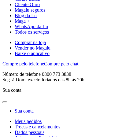
Cliente Ouro
Magalu seguros
Blog da Lu
Maga +
WhatsApp da Lu
Todos os serviços
Comprar na loja
Vender no Magalu
Baixe o aplicativo
Compre pelo telefone
Compre pelo chat
Número de telefone 0800 773 3838
Seg. à Dom. exceto feriados das 8h às 20h
Sua conta
Sua conta
Meus pedidos
Trocas e cancelamentos
Dados pessoais