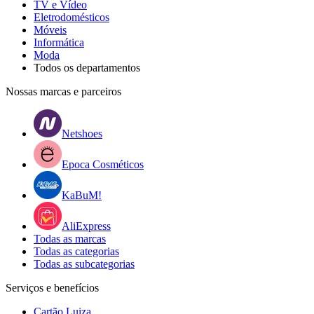
TV e Vídeo
Eletrodomésticos
Móveis
Informática
Moda
Todos os departamentos
Nossas marcas e parceiros
Netshoes
Epoca Cosméticos
KaBuM!
AliExpress
Todas as marcas
Todas as categorias
Todas as subcategorias
Serviços e benefícios
Cartão Luiza