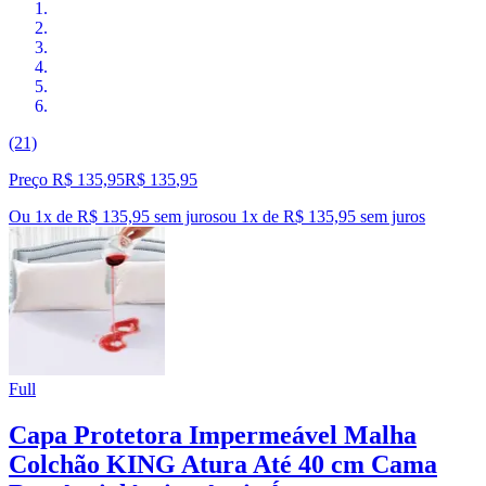
(21)
Preço R$ 135,95
R$
135
,
95
Ou 1x de R$ 135,95 sem juros
ou
1
x de
R$ 135,95
sem juros
Full
Capa Protetora Impermeável Malha
Colchão KING Atura Até 40 cm Cama