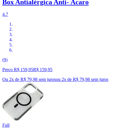
Box Antialérgica Anti- Ácaro
4.7
(9)
Preço R$ 159,95
R$
159
,
95
Ou 2x de R$ 79,98 sem juros
ou
2
x de
R$ 79,98
sem juros
Full