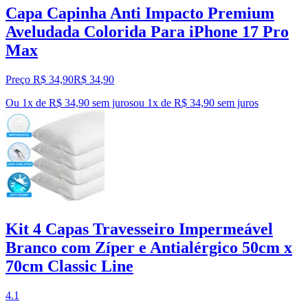
Capa Capinha Anti Impacto Premium
Aveludada Colorida Para iPhone 17 Pro
Max
Preço R$ 34,90
R$
34
,
90
Ou 1x de R$ 34,90 sem juros
ou
1
x de
R$ 34,90
sem juros
Kit 4 Capas Travesseiro Impermeável
Branco com Zíper e Antialérgico 50cm x
70cm Classic Line
4.1