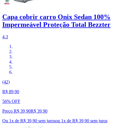
Capa cobrir carro Onix Sedan 100%
Impermeável Proteção Total Bezzter
4.3
(42)
R$ 89,90
56% OFF
Preço R$ 39,90
R$
39
,
90
Ou 1x de R$ 39,90 sem juros
ou
1
x de
R$ 39,90
sem juros