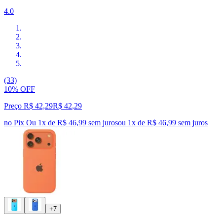
4.0
(33)
10% OFF
Preço R$ 42,29
R$
42
,
29
no Pix
Ou 1x de R$ 46,99 sem juros
ou
1
x de
R$ 46,99
sem juros
+7