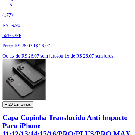
(177)
R$ 59,90
56% OFF
Preço R$ 26,07
R$
26
,
07
Ou 1x de R$ 26,07 sem juros
ou
1
x de
R$ 26,07
sem juros
+ 20 tamanhos
Capa Capinha Translucida Anti Impacto
Para iPhone
11/12/13/14/15/16/PRO/PLUS/PRO MAX