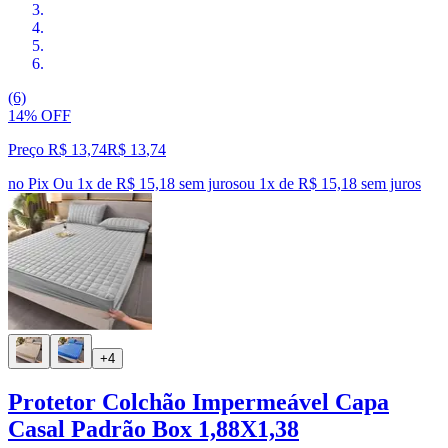
(6)
14% OFF
Preço R$ 13,74
R$
13
,
74
no Pix
Ou 1x de R$ 15,18 sem juros
ou
1
x de
R$ 15,18
sem juros
+4
Protetor Colchão Impermeável Capa
Casal Padrão Box 1,88X1,38