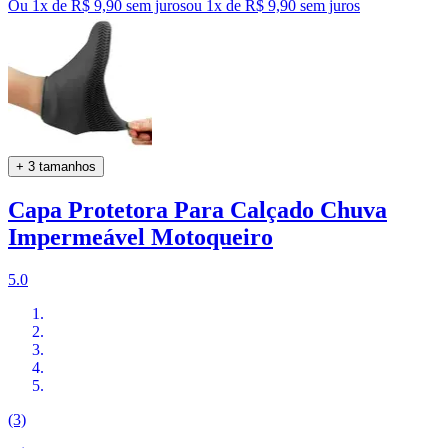
Ou 1x de R$ 9,90 sem juros
ou
1
x de
R$ 9,90
sem juros
+ 3 tamanhos
Capa Protetora Para Calçado Chuva
Impermeável Motoqueiro
5.0
(3)