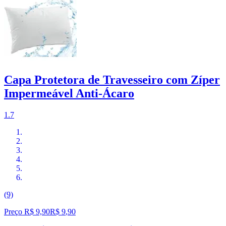
Capa Protetora de Travesseiro com Zíper
Impermeável Anti-Ácaro
1.7
(9)
Preço R$ 9,90
R$
9
,
90