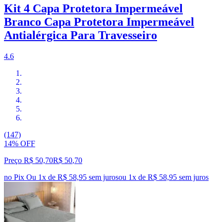
Kit 4 Capa Protetora Impermeável
Branco Capa Protetora Impermeável
Antialérgica Para Travesseiro
4.6
(147)
14% OFF
Preço R$ 50,70
R$
50
,
70
no Pix
Ou 1x de R$ 58,95 sem juros
ou
1
x de
R$ 58,95
sem juros