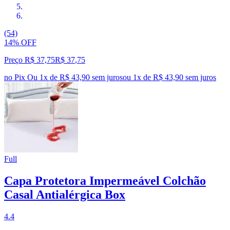
(54)
14% OFF
Preço R$ 37,75
R$
37
,
75
no Pix
Ou 1x de R$ 43,90 sem juros
ou
1
x de
R$ 43,90
sem juros
Full
Capa Protetora Impermeável Colchão
Casal Antialérgica Box
4.4