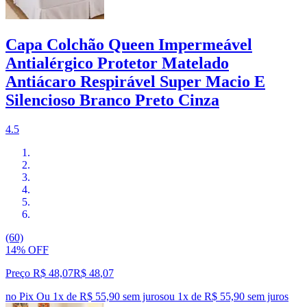
Capa Colchão Queen Impermeável
Antialérgico Protetor Matelado
Antiácaro Respirável Super Macio E
Silencioso Branco Preto Cinza
4.5
(60)
14% OFF
Preço R$ 48,07
R$
48
,
07
no Pix
Ou 1x de R$ 55,90 sem juros
ou
1
x de
R$ 55,90
sem juros