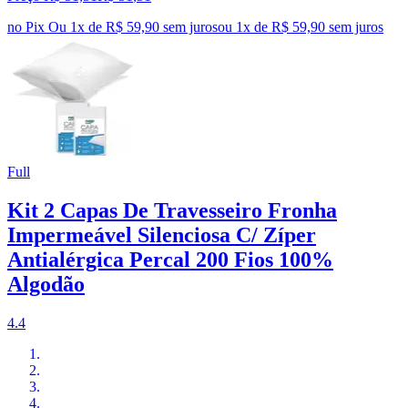
no Pix
Ou 1x de R$ 59,90 sem juros
ou
1
x de
R$ 59,90
sem juros
Full
Kit 2 Capas De Travesseiro Fronha
Impermeável Silenciosa C/ Zíper
Antialérgica Percal 200 Fios 100%
Algodão
4.4