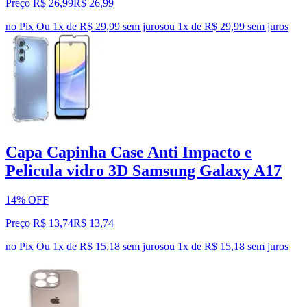
Preço R$ 26,99
R$
26
,
99
no Pix
Ou 1x de R$ 29,99 sem juros
ou
1
x de
R$ 29,99
sem juros
Capa Capinha Case Anti Impacto e
Pelicula vidro 3D Samsung Galaxy A17
14% OFF
Preço R$ 13,74
R$
13
,
74
no Pix
Ou 1x de R$ 15,18 sem juros
ou
1
x de
R$ 15,18
sem juros