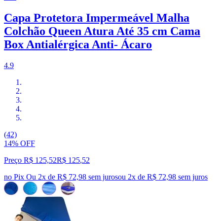
Capa Protetora Impermeável Malha
Colchão Queen Atura Até 35 cm Cama
Box Antialérgica Anti- Ácaro
4.9
(42)
14% OFF
Preço R$ 125,52
R$
125
,
52
no Pix
Ou 2x de R$ 72,98 sem juros
ou
2
x de
R$ 72,98
sem juros