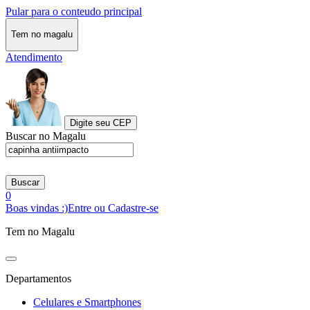
Pular para o conteudo principal
Tem no magalu
Atendimento
Digite seu CEP
Buscar no Magalu
Buscar
0
Boas vindas :)
Entre ou Cadastre-se
Tem no Magalu
Departamentos
Celulares e Smartphones