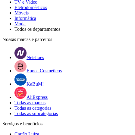
TV e Vídeo
Eletrodomésticos
Móveis
Informática
Moda
Todos os departamentos
Nossas marcas e parceiros
Netshoes
Epoca Cosméticos
KaBuM!
AliExpress
Todas as marcas
Todas as categorias
Todas as subcategorias
Serviços e benefícios
Cartão Luiza