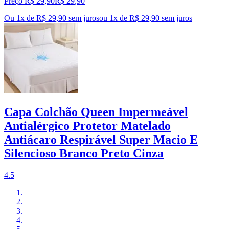
Preço R$ 29,90
R$
29
,
90
Ou 1x de R$ 29,90 sem juros
ou
1
x de
R$ 29,90
sem juros
Capa Colchão Queen Impermeável
Antialérgico Protetor Matelado
Antiácaro Respirável Super Macio E
Silencioso Branco Preto Cinza
4.5