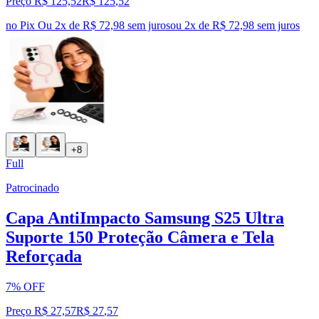
Preço R$ 125,52
R$
125
,
52
no Pix
Ou 2x de R$ 72,98 sem juros
ou
2
x de
R$ 72,98
sem juros
+8
Full
Patrocinado
Capa AntiImpacto Samsung S25 Ultra
Suporte 150 Proteção Câmera e Tela
Reforçada
7% OFF
Preço R$ 27,57
R$
27
,
57