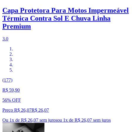
Capa Protetora Para Motos Impermeável
Térmica Contra Sol E Chuva Linha
Premium
3.0
(177)
R$ 59,90
56% OFF
Preço R$ 26,07
R$
26
,
07
Ou 1x de R$ 26,07 sem juros
ou
1
x de
R$ 26,07
sem juros