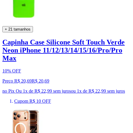
+ 21 tamanhos
Capinha Case Silicone Soft Touch Verde
Neon iPhone 11/12/13/14/15/16/Pro/Pro
Max
10% OFF
Preço R$ 20,69
R$
20
,
69
no Pix
Ou 1x de R$ 22,99 sem juros
ou
1
x de
R$ 22,99
sem juros
Cupom R$ 10 OFF