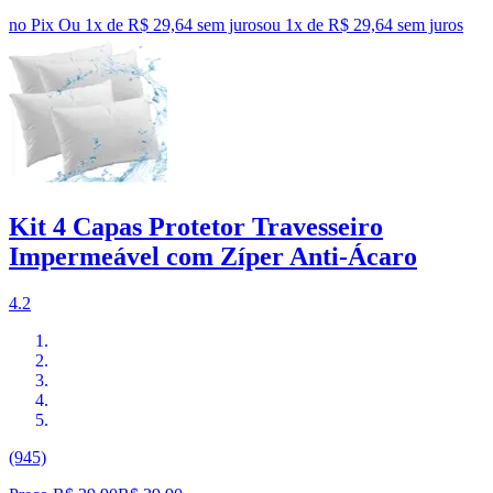
no Pix
Ou 1x de R$ 29,64 sem juros
ou
1
x de
R$ 29,64
sem juros
Kit 4 Capas Protetor Travesseiro
Impermeável com Zíper Anti-Ácaro
4.2
(945)