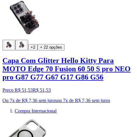
+2
+ 22 opções
Capa Com Glitter Hello Kitty Para
MOTO Edge 70 Fusion 60 50 S pro NEO
pro G87 G77 G67 G17 G86 G56
Preço R$ 51,53
R$
51
,
53
Ou 7x de R$ 7,36 sem juros
ou
7
x de
R$ 7,36
sem juros
Compra Internacional