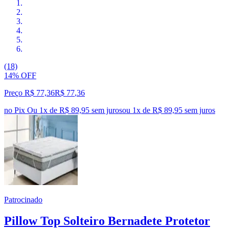
(18)
14% OFF
Preço R$ 77,36
R$
77
,
36
no Pix
Ou 1x de R$ 89,95 sem juros
ou
1
x de
R$ 89,95
sem juros
Patrocinado
Pillow Top Solteiro Bernadete Protetor