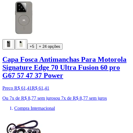
+5
+ 24 opções
Capa Fosca Antimanchas Para Motorola
Signature Edge 70 Ultra Fusion 60 pro
G67 57 47 37 Power
Preço R$ 61,41
R$
61
,
41
Ou 7x de R$ 8,77 sem juros
ou
7
x de
R$ 8,77
sem juros
Compra Internacional