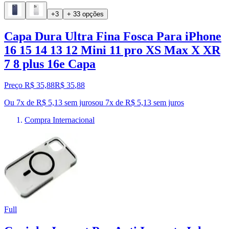
+3
+ 33 opções
Capa Dura Ultra Fina Fosca Para iPhone
16 15 14 13 12 Mini 11 pro XS Max X XR
7 8 plus 16e Capa
Preço R$ 35,88
R$
35
,
88
Ou 7x de R$ 5,13 sem juros
ou
7
x de
R$ 5,13
sem juros
Compra Internacional
Full