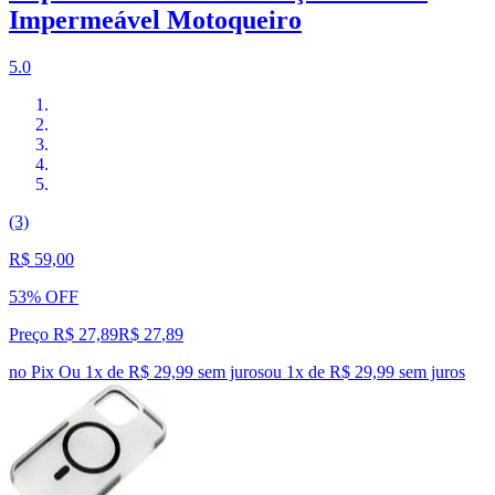
Impermeável Motoqueiro
5.0
(3)
R$ 59,00
53% OFF
Preço R$ 27,89
R$
27
,
89
no Pix
Ou 1x de R$ 29,99 sem juros
ou
1
x de
R$ 29,99
sem juros