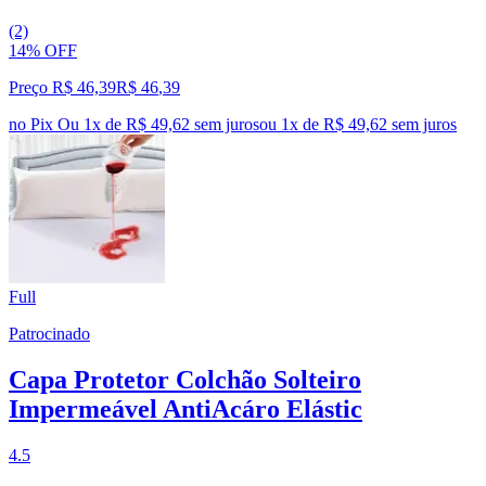
(2)
14% OFF
Preço R$ 46,39
R$
46
,
39
no Pix
Ou 1x de R$ 49,62 sem juros
ou
1
x de
R$ 49,62
sem juros
Full
Patrocinado
Capa Protetor Colchão Solteiro
Impermeável AntiAcáro Elástic
4.5