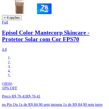
+ 4 opções
Full
Episol Color Mantecorp Skincare -
Protetor Solar com Cor FPS70
4.8
(1816)
10% OFF
Preço R$ 76,41
R$
76
,
41
no Pix
Ou 1x de R$ 84,90 sem juros
ou
1
x de
R$ 84,90
sem juros