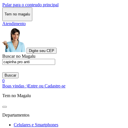
Pular para o conteudo principal
Tem no magalu
Atendimento
Digite seu CEP
Buscar no Magalu
Buscar
0
Boas vindas :)
Entre ou Cadastre-se
Tem no Magalu
Departamentos
Celulares e Smartphones