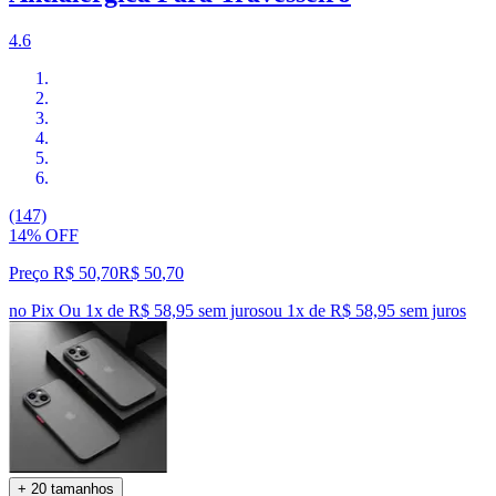
4.6
(147)
14% OFF
Preço R$ 50,70
R$
50
,
70
no Pix
Ou 1x de R$ 58,95 sem juros
ou
1
x de
R$ 58,95
sem juros
+ 20 tamanhos