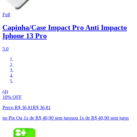
Full
Capinha/Case Impact Pro Anti Impacto
Iphone 13 Pro
5.0
(4)
10% OFF
Preço R$ 36,81
R$
36
,
81
no Pix
Ou 1x de R$ 40,90 sem juros
ou
1
x de
R$ 40,90
sem juros