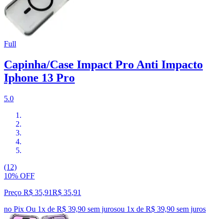
Full
Capinha/Case Impact Pro Anti Impacto
Iphone 13 Pro
5.0
(12)
10% OFF
Preço R$ 35,91
R$
35
,
91
no Pix
Ou 1x de R$ 39,90 sem juros
ou
1
x de
R$ 39,90
sem juros