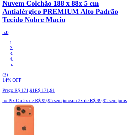
Nuvem Colchão 188 x 88x 5 cm
Antialérgico PREMIUM Alto Padrão
Tecido Nobre Macio
5.0
(3)
14% OFF
Preço R$ 171,91
R$
171
,
91
no Pix
Ou 2x de R$ 99,95 sem juros
ou
2
x de
R$ 99,95
sem juros