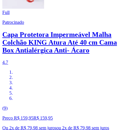
Full
Patrocinado
Capa Protetora Impermeável Malha
Colchão KING Atura Até 40 cm Cama
Box Antialérgica Anti- Ácaro
4.7
(9)
Preço R$ 159,95
R$
159
,
95
Ou 2x de R$ 79,98 sem juros
ou
2
x de
R$ 79,98
sem juros