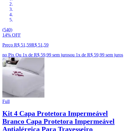
(540)
14% OFF
Preço R$ 51,59
R$
51
,
59
no Pix
Ou 1x de R$ 59,99 sem juros
ou
1
x de
R$ 59,99
sem juros
Full
Kit 4 Capa Protetora Impermeável
Branco Capa Protetora Impermeável
Antialérgica Para Travesseiro