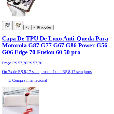
+3
+ 16 opções
Capa De TPU De Luxo Anti-Queda Para
Motorola G87 G77 G67 G86 Power G56
G06 Edge 70 Fusion 60 50 pro
Preço R$ 57,20
R$
57
,
20
Ou 7x de R$ 8,17 sem juros
ou
7
x de
R$ 8,17
sem juros
Compra Internacional