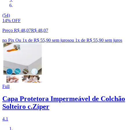
(54)
14% OFF
Preço R$ 48,07
R$
48
,
07
no Pix
Ou 1x de R$ 55,90 sem juros
ou
1
x de
R$ 55,90
sem juros
Full
Capa Protetora Impermeável de Colchão
Solteiro c.Zíper
4.1