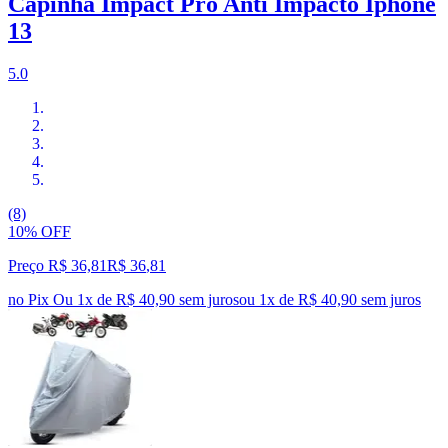
Capinha Impact Pro Anti Impacto Iphone
13
5.0
(8)
10% OFF
Preço R$ 36,81
R$
36
,
81
no Pix
Ou 1x de R$ 40,90 sem juros
ou
1
x de
R$ 40,90
sem juros