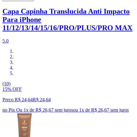
Capa Capinha Translucida Anti Impacto
Para iPhone
11/12/13/14/15/16/PRO/PLUS/PRO MAX
5.0
(10)
15% OFF
Preço R$ 24,64
R$
24
,
64
no Pix
Ou 1x de R$ 26,67 sem juros
ou
1
x de
R$ 26,67
sem juros