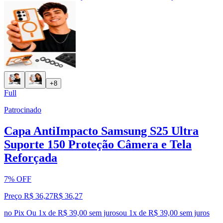
+8
Full
Patrocinado
Capa AntiImpacto Samsung S25 Ultra
Suporte 150 Proteção Câmera e Tela
Reforçada
7% OFF
Preço R$ 36,27
R$
36
,
27
no Pix
Ou 1x de R$ 39,00 sem juros
ou
1
x de
R$ 39,00
sem juros