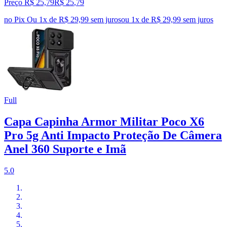
Preço R$ 25,79
R$
25
,
79
no Pix
Ou 1x de R$ 29,99 sem juros
ou
1
x de
R$ 29,99
sem juros
Full
Capa Capinha Armor Militar Poco X6
Pro 5g Anti Impacto Proteção De Câmera
Anel 360 Suporte e Imã
5.0