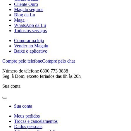
Cliente Ouro
Magalu seguros
Blog da Lu
Maga +
WhatsApp da Lu
Todos os serviços
Comprar na loja
Vender no Magalu
Baixe o aplicativo
Compre pelo telefone
Compre pelo chat
Número de telefone 0800 773 3838
Seg. à Dom. exceto feriados das 8h às 20h
Sua conta
Sua conta
Meus pedidos
Trocas e cancelamentos
Dados pessoais