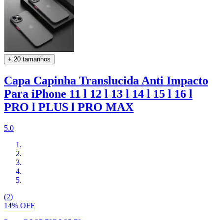
+ 20 tamanhos
Capa Capinha Translucida Anti Impacto
Para iPhone 11 l 12 l 13 l 14 l 15 l 16 l
PRO l PLUS l PRO MAX
5.0
(2)
14% OFF