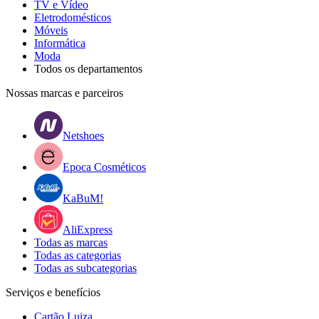
TV e Vídeo
Eletrodomésticos
Móveis
Informática
Moda
Todos os departamentos
Nossas marcas e parceiros
Netshoes
Epoca Cosméticos
KaBuM!
AliExpress
Todas as marcas
Todas as categorias
Todas as subcategorias
Serviços e benefícios
Cartão Luiza