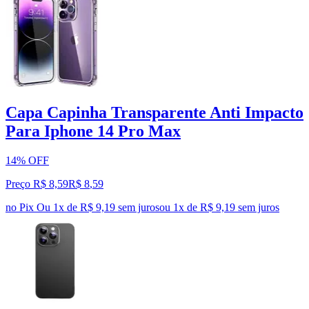
Capa Capinha Transparente Anti Impacto
Para Iphone 14 Pro Max
14% OFF
Preço R$ 8,59
R$
8
,
59
no Pix
Ou 1x de R$ 9,19 sem juros
ou
1
x de
R$ 9,19
sem juros