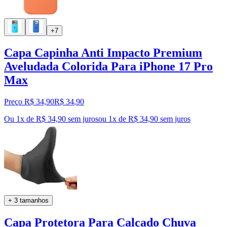
+7
Capa Capinha Anti Impacto Premium
Aveludada Colorida Para iPhone 17 Pro
Max
Preço R$ 34,90
R$
34
,
90
Ou 1x de R$ 34,90 sem juros
ou
1
x de
R$ 34,90
sem juros
+ 3 tamanhos
Capa Protetora Para Calçado Chuva