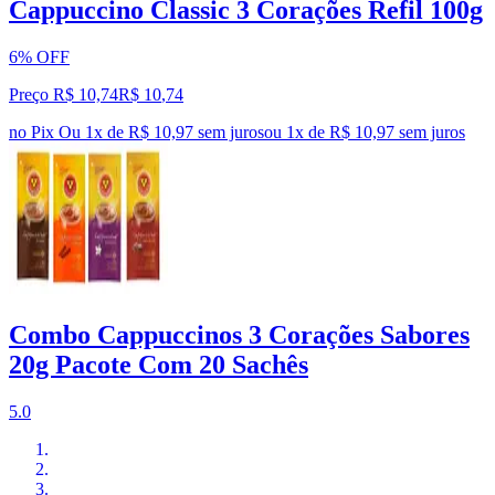
Cappuccino Classic 3 Corações Refil 100g
6% OFF
Preço R$ 10,74
R$
10
,
74
no Pix
Ou 1x de R$ 10,97 sem juros
ou
1
x de
R$ 10,97
sem juros
Combo Cappuccinos 3 Corações Sabores
20g Pacote Com 20 Sachês
5.0