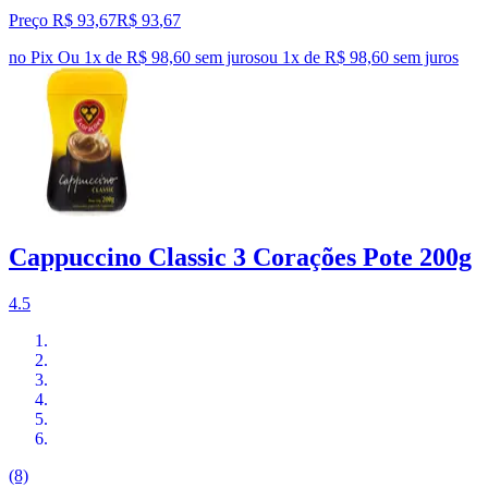
Preço R$ 93,67
R$
93
,
67
no Pix
Ou 1x de R$ 98,60 sem juros
ou
1
x de
R$ 98,60
sem juros
Cappuccino Classic 3 Corações Pote 200g
4.5
(8)