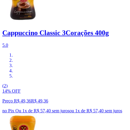
Cappuccino Classic 3Corações 400g
5.0
(2)
14% OFF
Preço R$ 49,36
R$
49
,
36
no Pix
Ou 1x de R$ 57,40 sem juros
ou
1
x de
R$ 57,40
sem juros