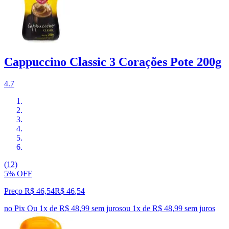
Cappuccino Classic 3 Corações Pote 200g
4.7
(12)
5% OFF
Preço R$ 46,54
R$
46
,
54
no Pix
Ou 1x de R$ 48,99 sem juros
ou
1
x de
R$ 48,99
sem juros