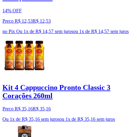
14% OFF
Preço R$ 12,53
R$
12
,
53
no Pix
Ou 1x de R$ 14,57 sem juros
ou
1
x de
R$ 14,57
sem juros
Kit 4 Cappuccino Pronto Classic 3
Corações 260ml
Preço R$ 35,16
R$
35
,
16
Ou 1x de R$ 35,16 sem juros
ou
1
x de
R$ 35,16
sem juros