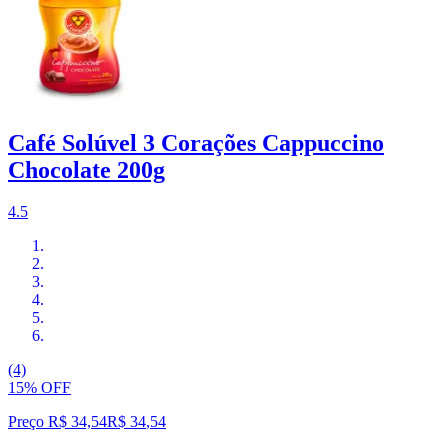
Café Solúvel 3 Corações Cappuccino
Chocolate 200g
4.5
(4)
15% OFF
Preço R$ 34,54
R$
34
,
54