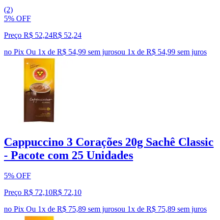
(2)
5% OFF
Preço R$ 52,24
R$
52
,
24
no Pix
Ou 1x de R$ 54,99 sem juros
ou
1
x de
R$ 54,99
sem juros
Cappuccino 3 Corações 20g Sachê Classic
- Pacote com 25 Unidades
5% OFF
Preço R$ 72,10
R$
72
,
10
no Pix
Ou 1x de R$ 75,89 sem juros
ou
1
x de
R$ 75,89
sem juros