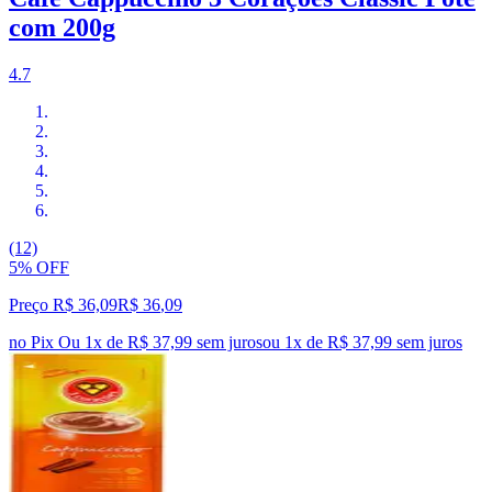
com 200g
4.7
(12)
5% OFF
Preço R$ 36,09
R$
36
,
09
no Pix
Ou 1x de R$ 37,99 sem juros
ou
1
x de
R$ 37,99
sem juros