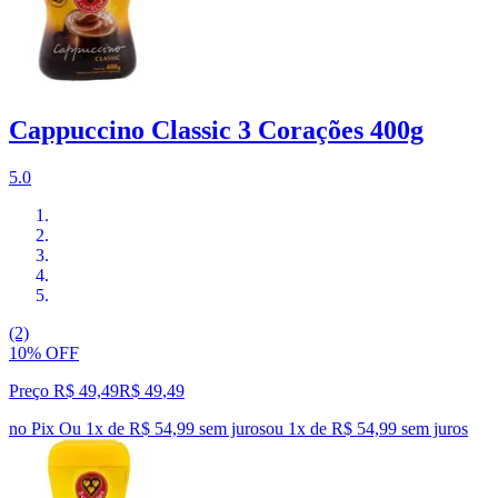
Cappuccino Classic 3 Corações 400g
5.0
(2)
10% OFF
Preço R$ 49,49
R$
49
,
49
no Pix
Ou 1x de R$ 54,99 sem juros
ou
1
x de
R$ 54,99
sem juros