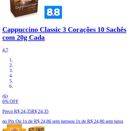
Cappuccino Classic 3 Corações 10 Sachês
com 20g Cada
4.7
(6)
6% OFF
Preço R$ 24,35
R$
24
,
35
no Pix
Ou 1x de R$ 24,86 sem juros
ou
1
x de
R$ 24,86
sem juros