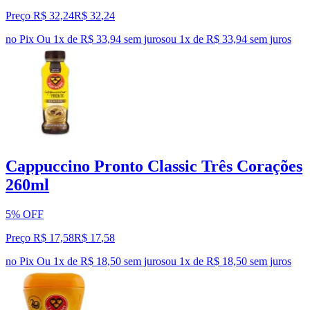
Preço R$ 32,24
R$
32
,
24
no Pix
Ou 1x de R$ 33,94 sem juros
ou
1
x de
R$ 33,94
sem juros
Cappuccino Pronto Classic Três Corações
260ml
5% OFF
Preço R$ 17,58
R$
17
,
58
no Pix
Ou 1x de R$ 18,50 sem juros
ou
1
x de
R$ 18,50
sem juros