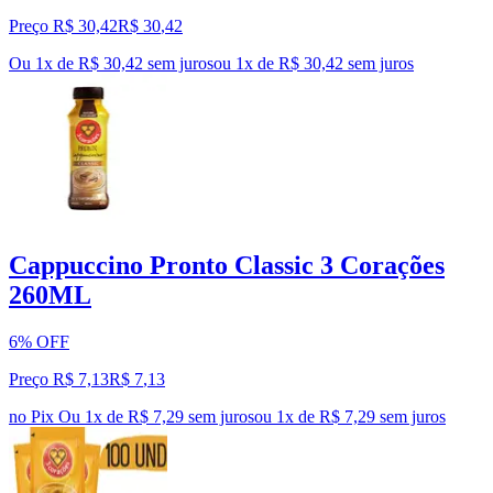
Preço R$ 30,42
R$
30
,
42
Ou 1x de R$ 30,42 sem juros
ou
1
x de
R$ 30,42
sem juros
Cappuccino Pronto Classic 3 Corações
260ML
6% OFF
Preço R$ 7,13
R$
7
,
13
no Pix
Ou 1x de R$ 7,29 sem juros
ou
1
x de
R$ 7,29
sem juros