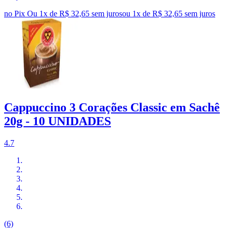
no Pix
Ou 1x de R$ 32,65 sem juros
ou
1
x de
R$ 32,65
sem juros
Cappuccino 3 Corações Classic em Sachê
20g - 10 UNIDADES
4.7
(6)