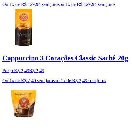
Ou 1x de R$ 129,94 sem juros
ou
1
x de
R$ 129,94
sem juros
Cappuccino 3 Corações Classic Sachê 20g
Preço R$ 2,49
R$
2
,
49
Ou 1x de R$ 2,49 sem juros
ou
1
x de
R$ 2,49
sem juros