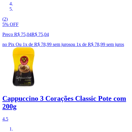
(2)
5% OFF
Preço R$ 75,04
R$
75
,
04
no Pix
Ou 1x de R$ 78,99 sem juros
ou
1
x de
R$ 78,99
sem juros
Cappuccino 3 Corações Classic Pote com
200g
4.5