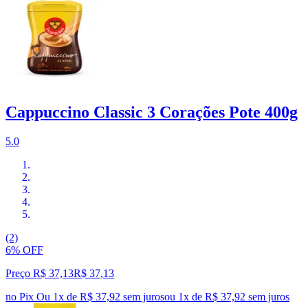
Cappuccino Classic 3 Corações Pote 400g
5.0
(2)
6% OFF
Preço R$ 37,13
R$
37
,
13
no Pix
Ou 1x de R$ 37,92 sem juros
ou
1
x de
R$ 37,92
sem juros