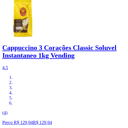
Cappuccino 3 Corações Classic Soluvel
Instantaneo 1kg Vending
4.5
(4)
Preço R$ 129,94
R$
129
,
94