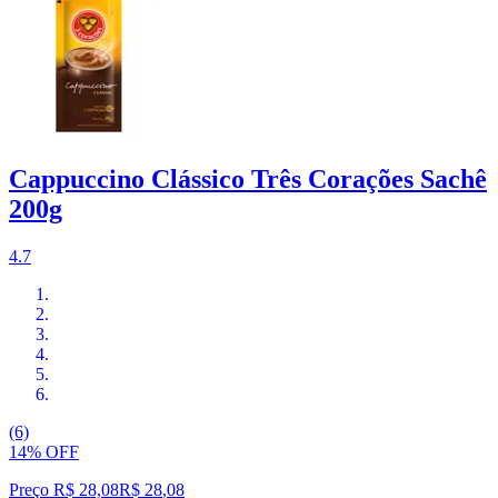
Cappuccino Clássico Três Corações Sachê
200g
4.7
(6)
14% OFF
Preço R$ 28,08
R$
28
,
08