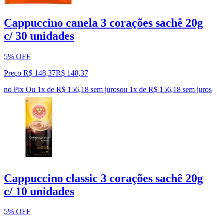
Cappuccino canela 3 corações sachê 20g
c/ 30 unidades
5% OFF
Preço R$ 148,37
R$
148
,
37
no Pix
Ou 1x de R$ 156,18 sem juros
ou
1
x de
R$ 156,18
sem juros
Cappuccino classic 3 corações sachê 20g
c/ 10 unidades
5% OFF