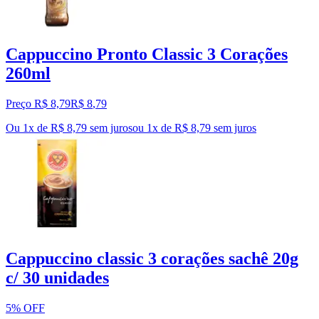
Cappuccino Pronto Classic 3 Corações
260ml
Preço R$ 8,79
R$
8
,
79
Ou 1x de R$ 8,79 sem juros
ou
1
x de
R$ 8,79
sem juros
Cappuccino classic 3 corações sachê 20g
c/ 30 unidades
5% OFF