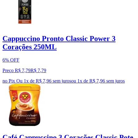
Cappuccino Pronto Classic Power 3
Corações 250ML
6% OFF
Preço R$ 7,79
R$
7
,
79
no Pix
Ou 1x de R$ 7,96 sem juros
ou
1
x de
R$ 7,96
sem juros
Café Cappuccino 3 Corações Classic Pote