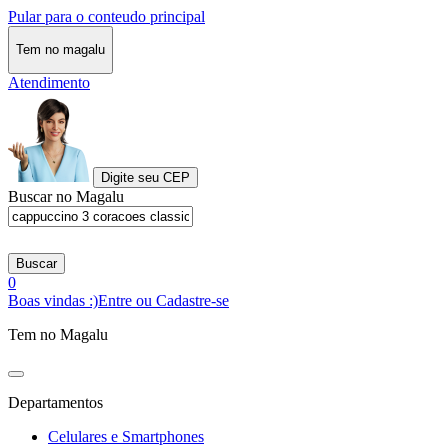
Pular para o conteudo principal
Tem no magalu
Atendimento
Digite seu CEP
Buscar no Magalu
Buscar
0
Boas vindas :)
Entre ou Cadastre-se
Tem no Magalu
Departamentos
Celulares e Smartphones