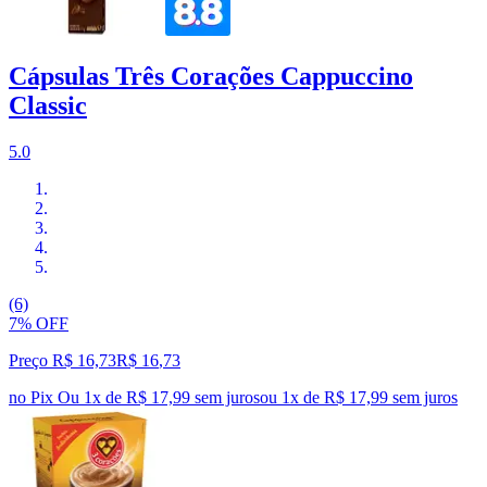
Cápsulas Três Corações Cappuccino
Classic
5.0
(6)
7% OFF
Preço R$ 16,73
R$
16
,
73
no Pix
Ou 1x de R$ 17,99 sem juros
ou
1
x de
R$ 17,99
sem juros