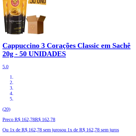
Cappuccino 3 Corações Classic em Sachê
20g - 50 UNIDADES
5.0
(20)
Preço R$ 162,78
R$
162
,
78
Ou 1x de R$ 162,78 sem juros
ou
1
x de
R$ 162,78
sem juros