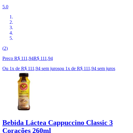
5.0
(2)
Preço R$ 111,94
R$
111
,
94
Ou 1x de R$ 111,94 sem juros
ou
1
x de
R$ 111,94
sem juros
Bebida Láctea Cappuccino Classic 3
Corações 260ml