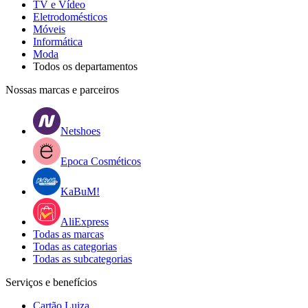
TV e Vídeo
Eletrodomésticos
Móveis
Informática
Moda
Todos os departamentos
Nossas marcas e parceiros
Netshoes
Epoca Cosméticos
KaBuM!
AliExpress
Todas as marcas
Todas as categorias
Todas as subcategorias
Serviços e benefícios
Cartão Luiza