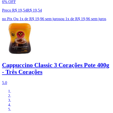
6% OFF
Preço R$ 19,54
R$
19
,
54
no Pix
Ou 1x de R$ 19,96 sem juros
ou
1
x de
R$ 19,96
sem juros
Cappuccino Classic 3 Corações Pote 400g
- Três Corações
5.0