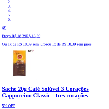
(8)
Preço R$ 18,39
R$
18
,
39
Ou 1x de R$ 18,39 sem juros
ou
1
x de
R$ 18,39
sem juros
Sache 20g Café Solúvel 3 Corações
Cappuccino Classic - tres corações
5% OFF