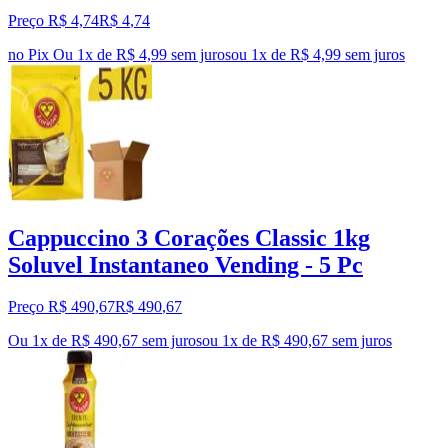
Preço R$ 4,74
R$
4
,
74
no Pix
Ou 1x de R$ 4,99 sem juros
ou
1
x de
R$ 4,99
sem juros
Cappuccino 3 Corações Classic 1kg
Soluvel Instantaneo Vending - 5 Pc
Preço R$ 490,67
R$
490
,
67
Ou 1x de R$ 490,67 sem juros
ou
1
x de
R$ 490,67
sem juros