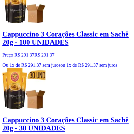
Cappuccino 3 Corações Classic em Sachê
20g - 100 UNIDADES
Preço R$ 291,37
R$
291
,
37
Ou 1x de R$ 291,37 sem juros
ou
1
x de
R$ 291,37
sem juros
Cappuccino 3 Corações Classic em Sachê
20g - 30 UNIDADES