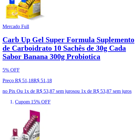
Mercado Full
Carb Up Gel Super Formula Suplemento
de Carboidrato 10 Sachês de 30g Cada
Sabor Banana 300g Probiotica
5% OFF
Preço R$ 51,18
R$
51
,
18
no Pix
Ou 1x de R$ 53,87 sem juros
ou
1
x de
R$ 53,87
sem juros
Cupom 15% OFF