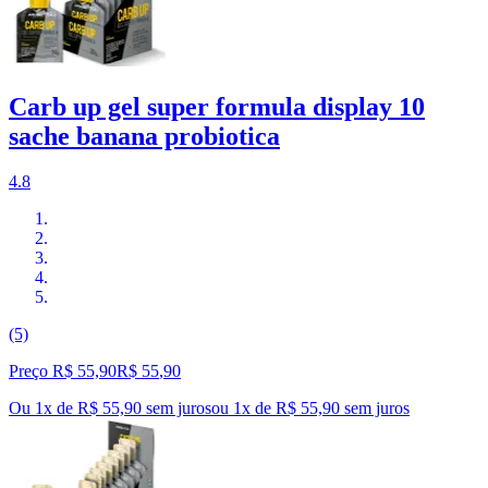
Carb up gel super formula display 10
sache banana probiotica
4.8
(5)
Preço R$ 55,90
R$
55
,
90
Ou 1x de R$ 55,90 sem juros
ou
1
x de
R$ 55,90
sem juros