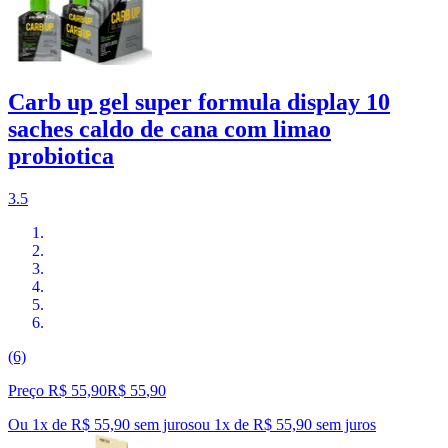
Carb up gel super formula display 10
saches caldo de cana com limao
probiotica
3.5
(6)
Preço R$ 55,90
R$
55
,
90
Ou 1x de R$ 55,90 sem juros
ou
1
x de
R$ 55,90
sem juros