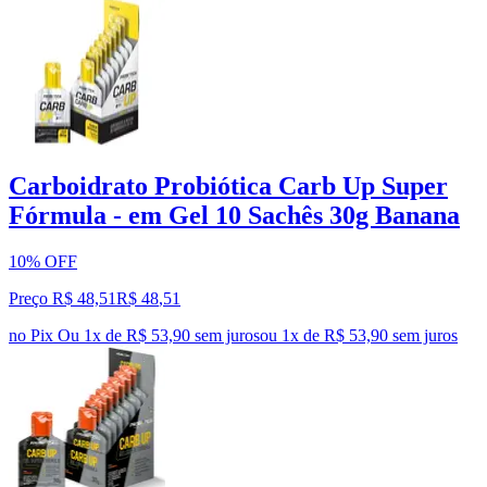
Carboidrato Probiótica Carb Up Super
Fórmula - em Gel 10 Sachês 30g Banana
10% OFF
Preço R$ 48,51
R$
48
,
51
no Pix
Ou 1x de R$ 53,90 sem juros
ou
1
x de
R$ 53,90
sem juros