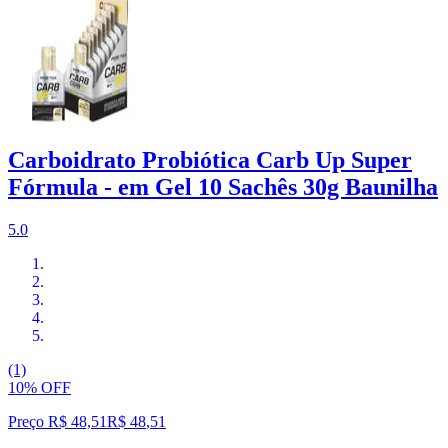
Carboidrato Probiótica Carb Up Super
Fórmula - em Gel 10 Sachês 30g Baunilha
5.0
(1)
10% OFF
Preço R$ 48,51
R$
48
,
51