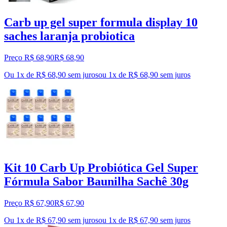
Carb up gel super formula display 10
saches laranja probiotica
Preço R$ 68,90
R$
68
,
90
Ou 1x de R$ 68,90 sem juros
ou
1
x de
R$ 68,90
sem juros
Kit 10 Carb Up Probiótica Gel Super
Fórmula Sabor Baunilha Sachê 30g
Preço R$ 67,90
R$
67
,
90
Ou 1x de R$ 67,90 sem juros
ou
1
x de
R$ 67,90
sem juros