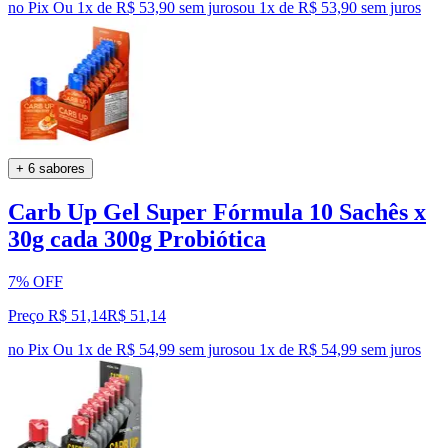
no Pix
Ou 1x de R$ 53,90 sem juros
ou
1
x de
R$ 53,90
sem juros
+ 6 sabores
Carb Up Gel Super Fórmula 10 Sachês x
30g cada 300g Probiótica
7% OFF
Preço R$ 51,14
R$
51
,
14
no Pix
Ou 1x de R$ 54,99 sem juros
ou
1
x de
R$ 54,99
sem juros