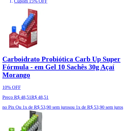
Cupom 15% OFF
Carboidrato Probiótica Carb Up Super
Fórmula - em Gel 10 Sachês 30g Açaí
Morango
10% OFF
Preço R$ 48,51
R$
48
,
51
no Pix
Ou 1x de R$ 53,90 sem juros
ou
1
x de
R$ 53,90
sem juros