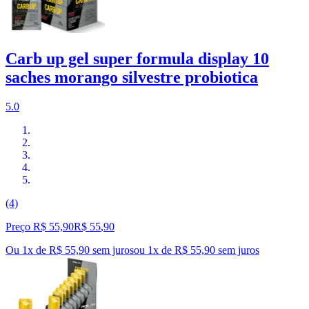
Carb up gel super formula display 10
saches morango silvestre probiotica
5.0
(4)
Preço R$ 55,90
R$
55
,
90
Ou 1x de R$ 55,90 sem juros
ou
1
x de
R$ 55,90
sem juros