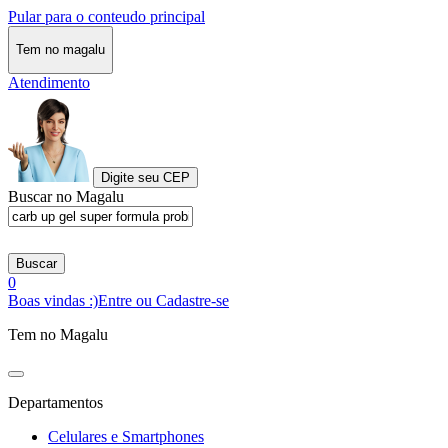
Pular para o conteudo principal
Tem no magalu
Atendimento
Digite seu CEP
Buscar no Magalu
Buscar
0
Boas vindas :)
Entre ou Cadastre-se
Tem no Magalu
Departamentos
Celulares e Smartphones