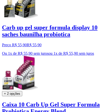
Carb up gel super formula display 10
saches baunilha probiotica
Preço R$ 55,90
R$
55
,
90
Ou 1x de R$ 55,90 sem juros
ou
1
x de
R$ 55,90
sem juros
+ 2 opções
Caixa 10 Carb Up Gel Super Formula
Probiotica Energy Blend