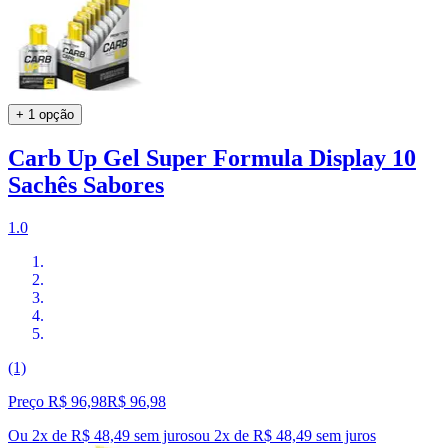
+ 1 opção
Carb Up Gel Super Formula Display 10
Sachês Sabores
1.0
(1)
Preço R$ 96,98
R$
96
,
98
Ou 2x de R$ 48,49 sem juros
ou
2
x de
R$ 48,49
sem juros