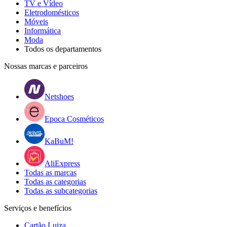
TV e Vídeo
Eletrodomésticos
Móveis
Informática
Moda
Todos os departamentos
Nossas marcas e parceiros
Netshoes
Epoca Cosméticos
KaBuM!
AliExpress
Todas as marcas
Todas as categorias
Todas as subcategorias
Serviços e benefícios
Cartão Luiza