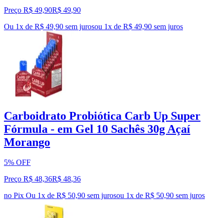
Preço R$ 49,90
R$
49
,
90
Ou 1x de R$ 49,90 sem juros
ou
1
x de
R$ 49,90
sem juros
Carboidrato Probiótica Carb Up Super
Fórmula - em Gel 10 Sachês 30g Açaí
Morango
5% OFF
Preço R$ 48,36
R$
48
,
36
no Pix
Ou 1x de R$ 50,90 sem juros
ou
1
x de
R$ 50,90
sem juros