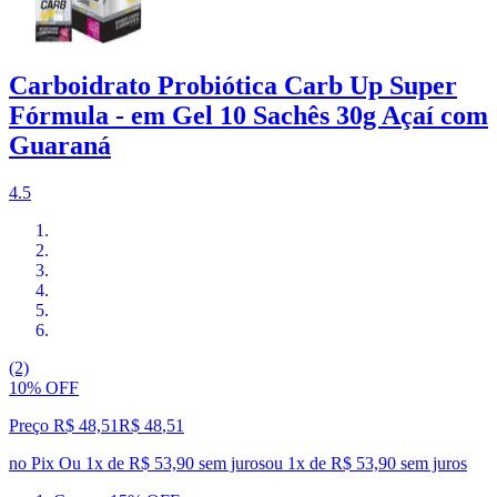
Carboidrato Probiótica Carb Up Super
Fórmula - em Gel 10 Sachês 30g Açaí com
Guaraná
4.5
(2)
10% OFF
Preço R$ 48,51
R$
48
,
51
no Pix
Ou 1x de R$ 53,90 sem juros
ou
1
x de
R$ 53,90
sem juros