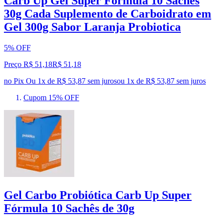
Carb Up Gel Super Formula 10 Sachês
30g Cada Suplemento de Carboidrato em
Gel 300g Sabor Laranja Probiotica
5% OFF
Preço R$ 51,18
R$
51
,
18
no Pix
Ou 1x de R$ 53,87 sem juros
ou
1
x de
R$ 53,87
sem juros
Cupom 15% OFF
Gel Carbo Probiótica Carb Up Super
Fórmula 10 Sachês de 30g