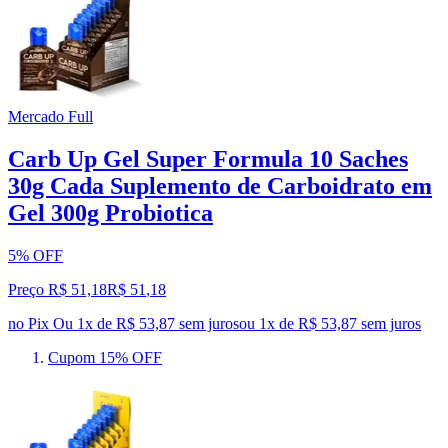
Mercado Full
Carb Up Gel Super Formula 10 Saches
30g Cada Suplemento de Carboidrato em
Gel 300g Probiotica
5% OFF
Preço R$ 51,18
R$
51
,
18
no Pix
Ou 1x de R$ 53,87 sem juros
ou
1
x de
R$ 53,87
sem juros
Cupom 15% OFF