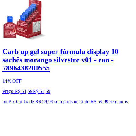
Carb up gel super fórmula display 10
sachês morango silvestre v01 - ean -
7896438200555
14% OFF
Preço R$ 51,59
R$
51
,
59
no Pix
Ou 1x de R$ 59,99 sem juros
ou
1
x de
R$ 59,99
sem juros