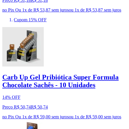
Preço R$ 51,18
R$
51
,
18
no Pix
Ou 1x de R$ 53,87 sem juros
ou
1
x de
R$ 53,87
sem juros
Cupom 15% OFF
Carb Up Gel Pribiótica Super Formula
Chocolate Sachês - 10 Unidades
14% OFF
Preço R$ 50,74
R$
50
,
74
no Pix
Ou 1x de R$ 59,00 sem juros
ou
1
x de
R$ 59,00
sem juros