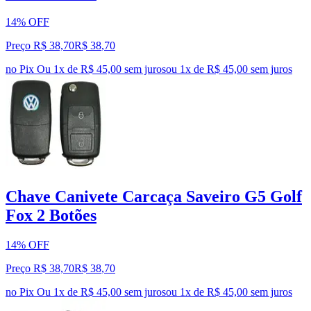
14% OFF
Preço R$ 38,70
R$
38
,
70
no Pix
Ou 1x de R$ 45,00 sem juros
ou
1
x de
R$ 45,00
sem juros
Chave Canivete Carcaça Saveiro G5 Golf
Fox 2 Botões
14% OFF
Preço R$ 38,70
R$
38
,
70
no Pix
Ou 1x de R$ 45,00 sem juros
ou
1
x de
R$ 45,00
sem juros