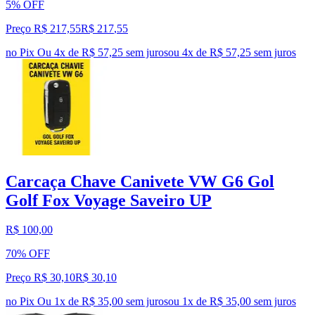
5% OFF
Preço R$ 217,55
R$
217
,
55
no Pix
Ou 4x de R$ 57,25 sem juros
ou
4
x de
R$ 57,25
sem juros
Carcaça Chave Canivete VW G6 Gol
Golf Fox Voyage Saveiro UP
R$ 100,00
70% OFF
Preço R$ 30,10
R$
30
,
10
no Pix
Ou 1x de R$ 35,00 sem juros
ou
1
x de
R$ 35,00
sem juros