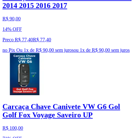
2014 2015 2016 2017
R$ 90,00
14% OFF
Preço R$ 77,40
R$
77
,
40
no Pix
Ou 1x de R$ 90,00 sem juros
ou
1
x de
R$ 90,00
sem juros
Carcaça Chave Canivete VW G6 Gol
Golf Fox Voyage Saveiro UP
R$ 100,00