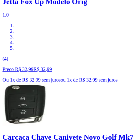
Jetta Fox Up Modelo Orig
1.0
(4)
Preço R$ 32,99
R$
32
,
99
Ou 1x de R$ 32,99 sem juros
ou
1
x de
R$ 32,99
sem juros
Carcaça Chave Canivete Novo Golf Mk7