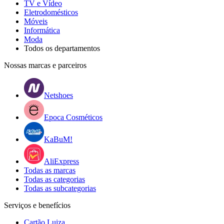
TV e Vídeo
Eletrodomésticos
Móveis
Informática
Moda
Todos os departamentos
Nossas marcas e parceiros
Netshoes
Epoca Cosméticos
KaBuM!
AliExpress
Todas as marcas
Todas as categorias
Todas as subcategorias
Serviços e benefícios
Cartão Luiza