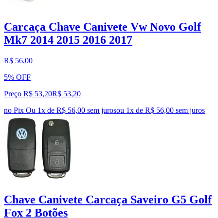
Carcaça Chave Canivete Vw Novo Golf
Mk7 2014 2015 2016 2017
R$ 56,00
5% OFF
Preço R$ 53,20
R$
53
,
20
no Pix
Ou 1x de R$ 56,00 sem juros
ou
1
x de
R$ 56,00
sem juros
Chave Canivete Carcaça Saveiro G5 Golf
Fox 2 Botões