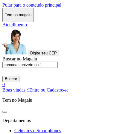
Pular para o conteudo principal
Tem no magalu
Atendimento
Digite seu CEP
Buscar no Magalu
Buscar
0
Boas vindas :)
Entre ou Cadastre-se
Tem no Magalu
Departamentos
Celulares e Smartphones