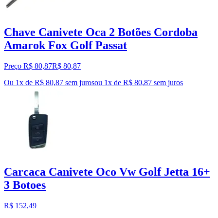
Chave Canivete Oca 2 Botões Cordoba
Amarok Fox Golf Passat
Preço R$ 80,87
R$
80
,
87
Ou 1x de R$ 80,87 sem juros
ou
1
x de
R$ 80,87
sem juros
Carcaca Canivete Oco Vw Golf Jetta 16+
3 Botoes
R$ 152,49