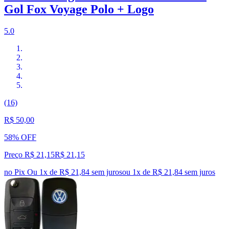
Gol Fox Voyage Polo + Logo
5.0
(16)
R$ 50,00
58% OFF
Preço R$ 21,15
R$
21
,
15
no Pix
Ou 1x de R$ 21,84 sem juros
ou
1
x de
R$ 21,84
sem juros