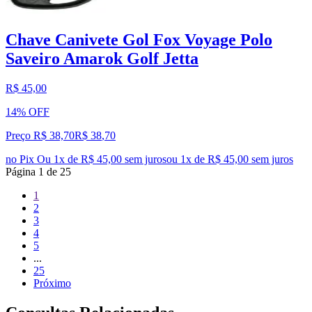
Chave Canivete Gol Fox Voyage Polo
Saveiro Amarok Golf Jetta
R$ 45,00
14% OFF
Preço R$ 38,70
R$
38
,
70
no Pix
Ou 1x de R$ 45,00 sem juros
ou
1
x de
R$ 45,00
sem juros
Página
1
de
25
1
2
3
4
5
...
25
Próximo