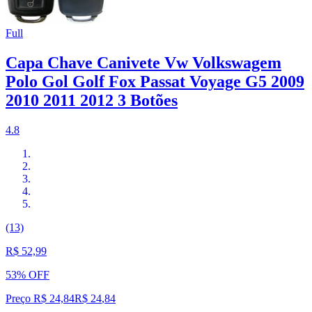
Full
Capa Chave Canivete Vw Volkswagem
Polo Gol Golf Fox Passat Voyage G5 2009
2010 2011 2012 3 Botões
4.8
(13)
R$ 52,99
53% OFF
Preço R$ 24,84
R$
24
,
84