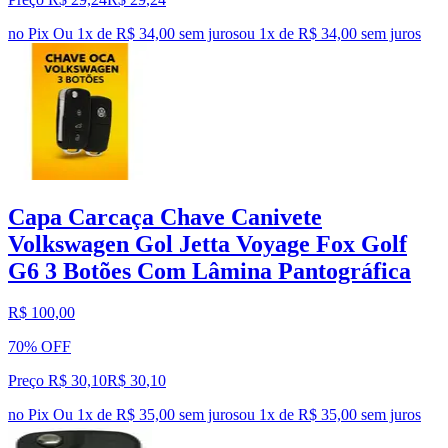
no Pix
Ou 1x de R$ 34,00 sem juros
ou
1
x de
R$ 34,00
sem juros
Capa Carcaça Chave Canivete
Volkswagen Gol Jetta Voyage Fox Golf
G6 3 Botões Com Lâmina Pantográfica
R$ 100,00
70% OFF
Preço R$ 30,10
R$
30
,
10
no Pix
Ou 1x de R$ 35,00 sem juros
ou
1
x de
R$ 35,00
sem juros