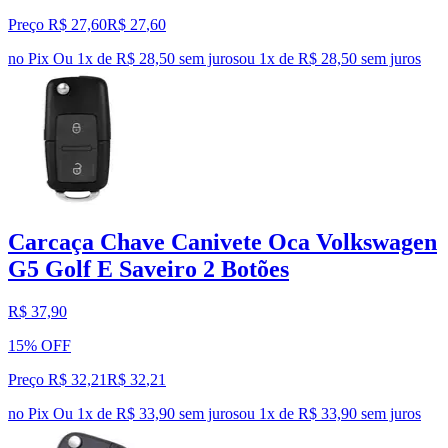
Preço R$ 27,60
R$
27
,
60
no Pix
Ou 1x de R$ 28,50 sem juros
ou
1
x de
R$ 28,50
sem juros
Carcaça Chave Canivete Oca Volkswagen
G5 Golf E Saveiro 2 Botões
R$ 37,90
15% OFF
Preço R$ 32,21
R$
32
,
21
no Pix
Ou 1x de R$ 33,90 sem juros
ou
1
x de
R$ 33,90
sem juros