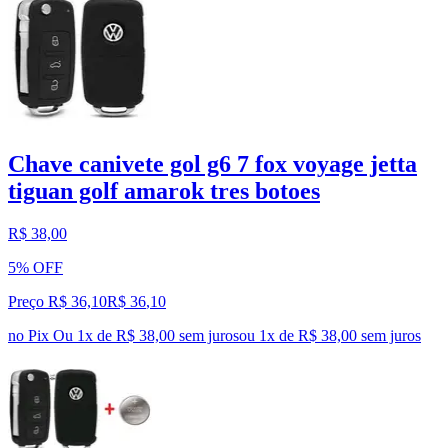
Chave canivete gol g6 7 fox voyage jetta
tiguan golf amarok tres botoes
R$ 38,00
5% OFF
Preço R$ 36,10
R$
36
,
10
no Pix
Ou 1x de R$ 38,00 sem juros
ou
1
x de
R$ 38,00
sem juros