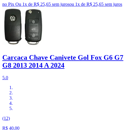
no Pix
Ou 1x de R$ 25,65 sem juros
ou
1
x de
R$ 25,65
sem juros
Carcaca Chave Canivete Gol Fox G6 G7
G8 2013 2014 A 2024
5.0
(12)
R$ 40,00