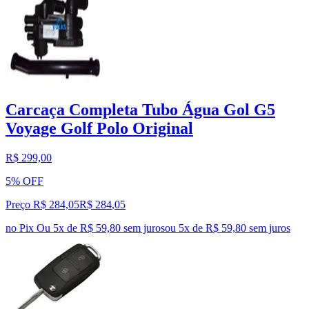
Carcaça Completa Tubo Água Gol G5
Voyage Golf Polo Original
R$ 299,00
5% OFF
Preço R$ 284,05
R$
284
,
05
no Pix
Ou 5x de R$ 59,80 sem juros
ou
5
x de
R$ 59,80
sem juros