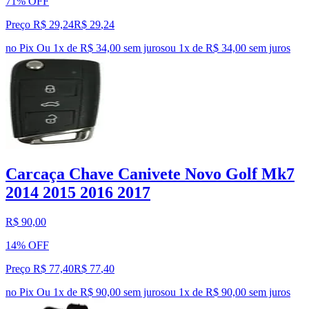
71% OFF
Preço R$ 29,24
R$
29
,
24
no Pix
Ou 1x de R$ 34,00 sem juros
ou
1
x de
R$ 34,00
sem juros
Carcaça Chave Canivete Novo Golf Mk7
2014 2015 2016 2017
R$ 90,00
14% OFF
Preço R$ 77,40
R$
77
,
40
no Pix
Ou 1x de R$ 90,00 sem juros
ou
1
x de
R$ 90,00
sem juros