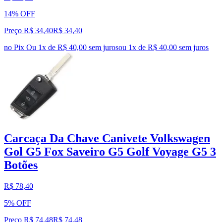
14% OFF
Preço R$ 34,40
R$
34
,
40
no Pix
Ou 1x de R$ 40,00 sem juros
ou
1
x de
R$ 40,00
sem juros
Carcaça Da Chave Canivete Volkswagen
Gol G5 Fox Saveiro G5 Golf Voyage G5 3
Botões
R$ 78,40
5% OFF
Preço R$ 74,48
R$
74
,
48