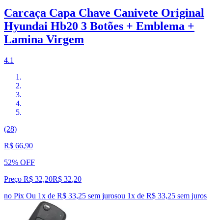
Carcaça Capa Chave Canivete Original
Hyundai Hb20 3 Botões + Emblema +
Lamina Virgem
4.1
(28)
R$ 66,90
52% OFF
Preço R$ 32,20
R$
32
,
20
no Pix
Ou 1x de R$ 33,25 sem juros
ou
1
x de
R$ 33,25
sem juros