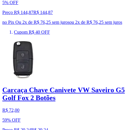
5% OFF
Preço R$ 144,87
R$
144
,
87
no Pix
Ou 2x de R$ 76,25 sem juros
ou
2
x de
R$ 76,25
sem juros
Cupom R$ 40 OFF
Carcaça Chave Canivete VW Saveiro G5
Golf Fox 2 Botões
R$ 72,00
59% OFF
Preço R$ 29,24
R$
29
,
24