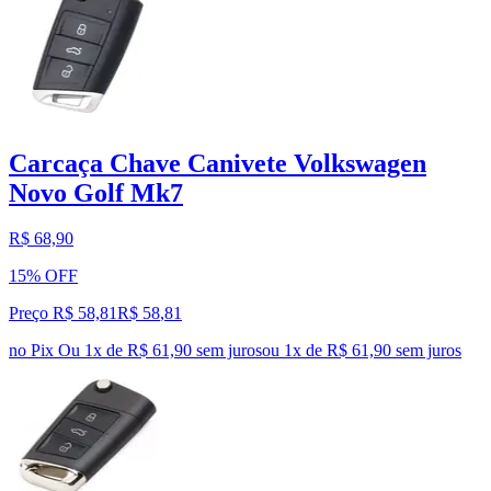
Carcaça Chave Canivete Volkswagen
Novo Golf Mk7
R$ 68,90
15% OFF
Preço R$ 58,81
R$
58
,
81
no Pix
Ou 1x de R$ 61,90 sem juros
ou
1
x de
R$ 61,90
sem juros