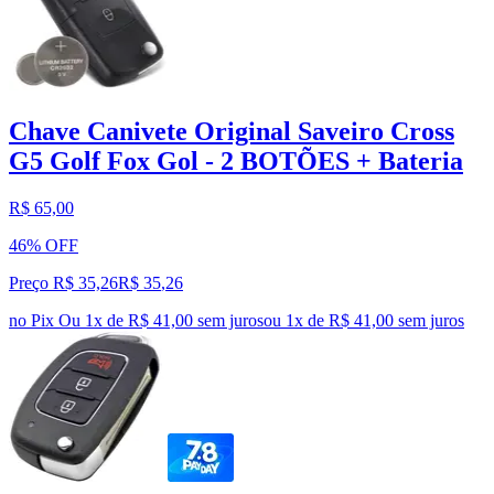
Chave Canivete Original Saveiro Cross
G5 Golf Fox Gol - 2 BOTÕES + Bateria
R$ 65,00
46% OFF
Preço R$ 35,26
R$
35
,
26
no Pix
Ou 1x de R$ 41,00 sem juros
ou
1
x de
R$ 41,00
sem juros