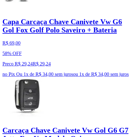
Capa Carcaça Chave Canivete Vw G6
Gol Fox Golf Polo Saveiro + Bateria
R$ 69,00
58% OFF
Preço R$ 29,24
R$
29
,
24
no Pix
Ou 1x de R$ 34,00 sem juros
ou
1
x de
R$ 34,00
sem juros
Carcaça Chave Canivete Vw Gol G6 G7