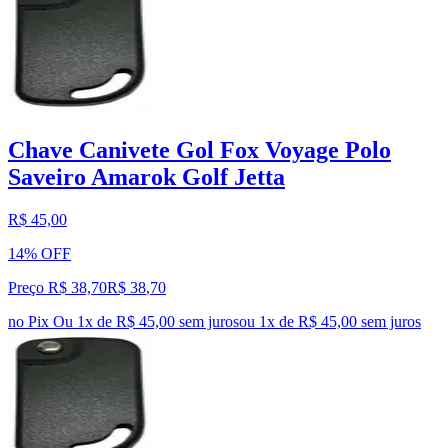
Chave Canivete Gol Fox Voyage Polo
Saveiro Amarok Golf Jetta
R$ 45,00
14% OFF
Preço R$ 38,70
R$
38
,
70
no Pix
Ou 1x de R$ 45,00 sem juros
ou
1
x de
R$ 45,00
sem juros