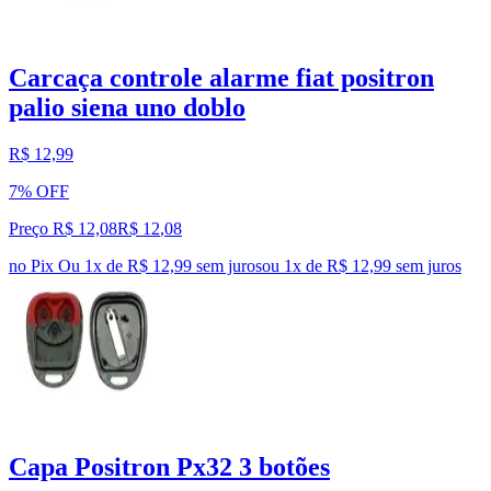
Carcaça controle alarme fiat positron
palio siena uno doblo
R$ 12,99
7% OFF
Preço R$ 12,08
R$
12
,
08
no Pix
Ou 1x de R$ 12,99 sem juros
ou
1
x de
R$ 12,99
sem juros
Capa Positron Px32 3 botões