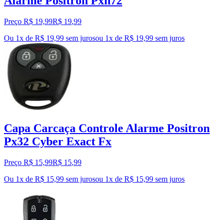
Alarme Pósitron Pxn72
Preço R$ 19,99
R$
19
,
99
Ou 1x de R$ 19,99 sem juros
ou
1
x de
R$ 19,99
sem juros
Capa Carcaça Controle Alarme Positron
Px32 Cyber Exact Fx
Preço R$ 15,99
R$
15
,
99
Ou 1x de R$ 15,99 sem juros
ou
1
x de
R$ 15,99
sem juros