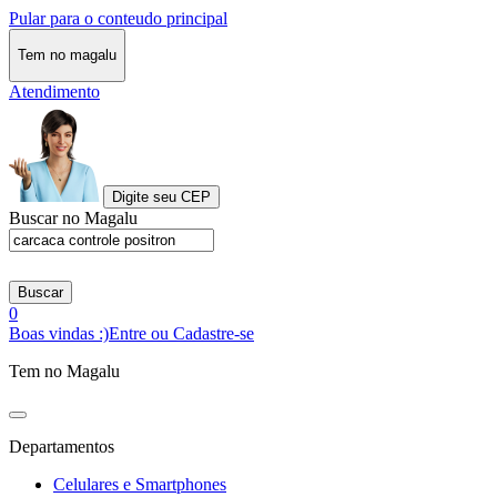
Pular para o conteudo principal
Tem no magalu
Atendimento
Digite seu CEP
Buscar no Magalu
Buscar
0
Boas vindas :)
Entre ou Cadastre-se
Tem no Magalu
Departamentos
Celulares e Smartphones