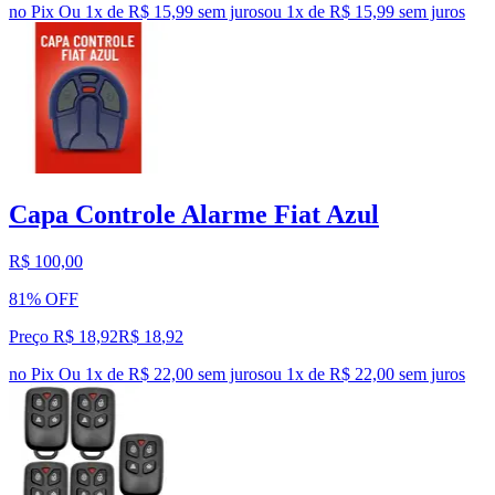
no Pix
Ou 1x de R$ 15,99 sem juros
ou
1
x de
R$ 15,99
sem juros
Capa Controle Alarme Fiat Azul
R$ 100,00
81% OFF
Preço R$ 18,92
R$
18
,
92
no Pix
Ou 1x de R$ 22,00 sem juros
ou
1
x de
R$ 22,00
sem juros