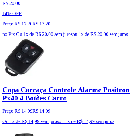
R$ 20,00
14% OFF
Preço R$ 17,20
R$
17
,
20
no Pix
Ou 1x de R$ 20,00 sem juros
ou
1
x de
R$ 20,00
sem juros
Capa Carcaça Controle Alarme Positron
Px40 4 Botões Carro
Preço R$ 14,99
R$
14
,
99
Ou 1x de R$ 14,99 sem juros
ou
1
x de
R$ 14,99
sem juros