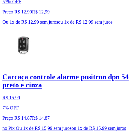
57% OFF
Preço R$ 12,99
R$
12
,
99
Ou 1x de R$ 12,99 sem juros
ou
1
x de
R$ 12,99
sem juros
Carcaça controle alarme positron dpn 54
preto e cinza
R$ 15,99
7% OFF
Preço R$ 14,87
R$
14
,
87
no Pix
Ou 1x de R$ 15,99 sem juros
ou
1
x de
R$ 15,99
sem juros