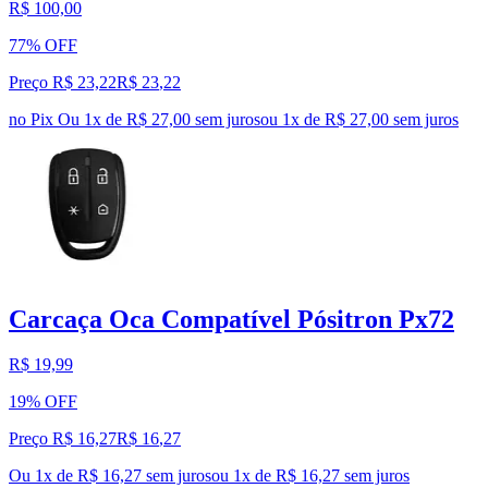
R$ 100,00
77% OFF
Preço R$ 23,22
R$
23
,
22
no Pix
Ou 1x de R$ 27,00 sem juros
ou
1
x de
R$ 27,00
sem juros
Carcaça Oca Compatível Pósitron Px72
R$ 19,99
19% OFF
Preço R$ 16,27
R$
16
,
27
Ou 1x de R$ 16,27 sem juros
ou
1
x de
R$ 16,27
sem juros