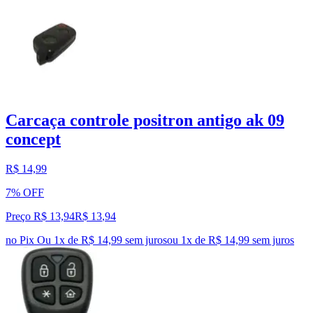
Carcaça controle positron antigo ak 09
concept
R$ 14,99
7% OFF
Preço R$ 13,94
R$
13
,
94
no Pix
Ou 1x de R$ 14,99 sem juros
ou
1
x de
R$ 14,99
sem juros