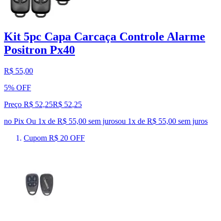
Kit 5pc Capa Carcaça Controle Alarme
Positron Px40
R$ 55,00
5% OFF
Preço R$ 52,25
R$
52
,
25
no Pix
Ou 1x de R$ 55,00 sem juros
ou
1
x de
R$ 55,00
sem juros
Cupom R$ 20 OFF