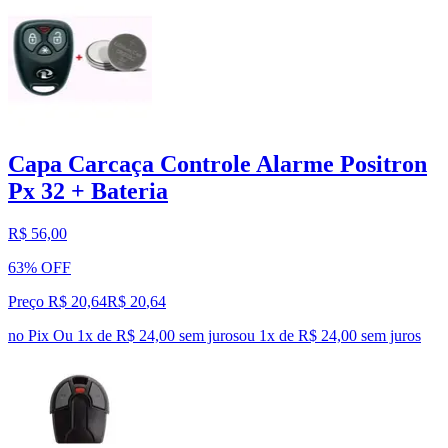
Capa Carcaça Controle Alarme Positron
Px 32 + Bateria
R$ 56,00
63% OFF
Preço R$ 20,64
R$
20
,
64
no Pix
Ou 1x de R$ 24,00 sem juros
ou
1
x de
R$ 24,00
sem juros