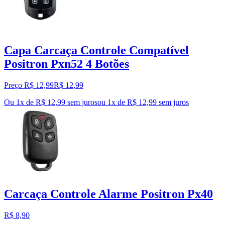
Capa Carcaça Controle Compatível
Positron Pxn52 4 Botões
Preço R$ 12,99
R$
12
,
99
Ou 1x de R$ 12,99 sem juros
ou
1
x de
R$ 12,99
sem juros
Carcaça Controle Alarme Positron Px40
R$ 8,90