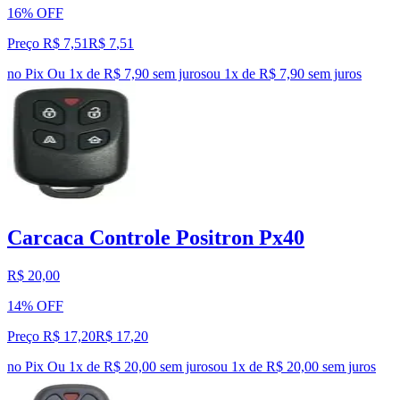
16% OFF
Preço R$ 7,51
R$
7
,
51
no Pix
Ou 1x de R$ 7,90 sem juros
ou
1
x de
R$ 7,90
sem juros
Carcaca Controle Positron Px40
R$ 20,00
14% OFF
Preço R$ 17,20
R$
17
,
20
no Pix
Ou 1x de R$ 20,00 sem juros
ou
1
x de
R$ 20,00
sem juros