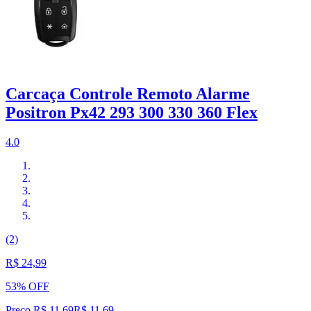
Carcaça Controle Remoto Alarme
Positron Px42 293 300 330 360 Flex
4.0
(2)
R$ 24,99
53% OFF
Preço R$ 11,69
R$
11
,
69