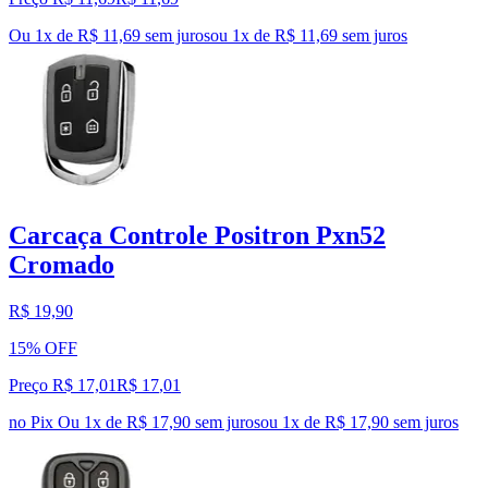
Ou 1x de R$ 11,69 sem juros
ou
1
x de
R$ 11,69
sem juros
Carcaça Controle Positron Pxn52
Cromado
R$ 19,90
15% OFF
Preço R$ 17,01
R$
17
,
01
no Pix
Ou 1x de R$ 17,90 sem juros
ou
1
x de
R$ 17,90
sem juros