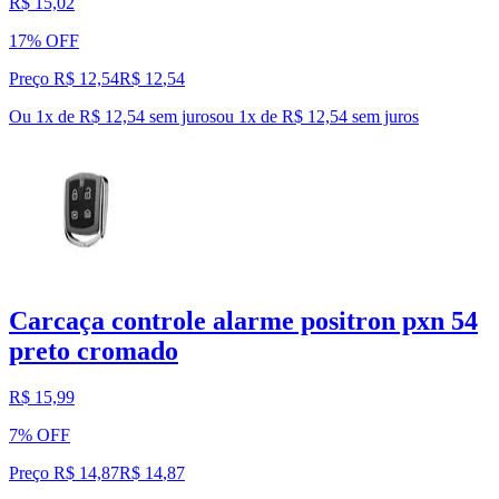
R$ 15,02
17% OFF
Preço R$ 12,54
R$
12
,
54
Ou 1x de R$ 12,54 sem juros
ou
1
x de
R$ 12,54
sem juros
Carcaça controle alarme positron pxn 54
preto cromado
R$ 15,99
7% OFF
Preço R$ 14,87
R$
14
,
87