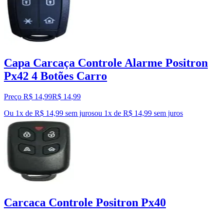
Capa Carcaça Controle Alarme Positron
Px42 4 Botões Carro
Preço R$ 14,99
R$
14
,
99
Ou 1x de R$ 14,99 sem juros
ou
1
x de
R$ 14,99
sem juros
Carcaca Controle Positron Px40