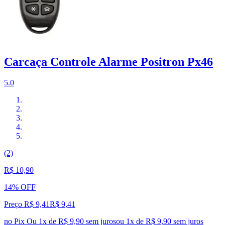
Carcaça Controle Alarme Positron Px46
5.0
(2)
R$ 10,90
14% OFF
Preço R$ 9,41
R$
9
,
41
no Pix
Ou 1x de R$ 9,90 sem juros
ou
1
x de
R$ 9,90
sem juros