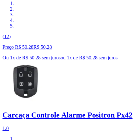
(12)
Preço R$ 50,28
R$
50
,
28
Ou 1x de R$ 50,28 sem juros
ou
1
x de
R$ 50,28
sem juros
Carcaça Controle Alarme Positron Px42
1.0