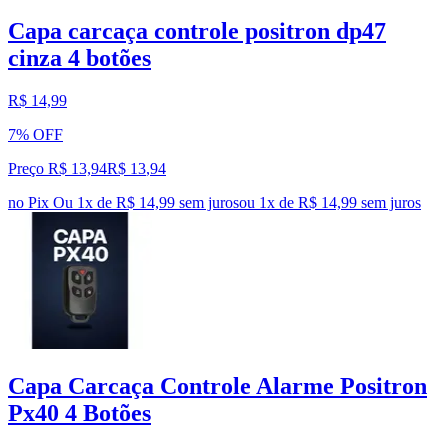
Capa carcaça controle positron dp47
cinza 4 botões
R$ 14,99
7% OFF
Preço R$ 13,94
R$
13
,
94
no Pix
Ou 1x de R$ 14,99 sem juros
ou
1
x de
R$ 14,99
sem juros
Capa Carcaça Controle Alarme Positron
Px40 4 Botões