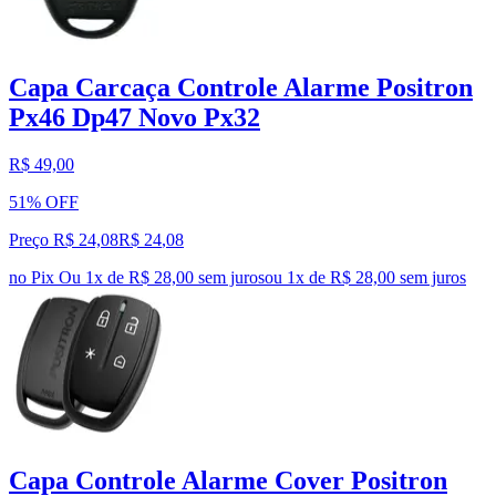
Capa Carcaça Controle Alarme Positron
Px46 Dp47 Novo Px32
R$ 49,00
51% OFF
Preço R$ 24,08
R$
24
,
08
no Pix
Ou 1x de R$ 28,00 sem juros
ou
1
x de
R$ 28,00
sem juros
Capa Controle Alarme Cover Positron