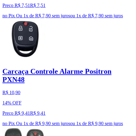
Preço R$ 7,51
R$
7
,
51
no Pix
Ou 1x de R$ 7,90 sem juros
ou
1
x de
R$ 7,90
sem juros
Carcaça Controle Alarme Positron
PXN48
R$ 10,90
14% OFF
Preço R$ 9,41
R$
9
,
41
no Pix
Ou 1x de R$ 9,90 sem juros
ou
1
x de
R$ 9,90
sem juros