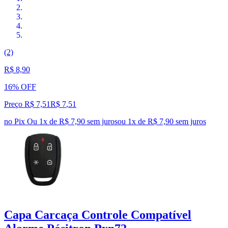
(2)
R$ 8,90
16% OFF
Preço R$ 7,51
R$
7
,
51
no Pix
Ou 1x de R$ 7,90 sem juros
ou
1
x de
R$ 7,90
sem juros
Capa Carcaça Controle Compatível