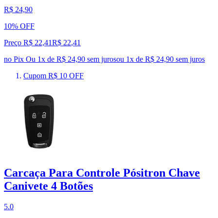
R$ 24,90
10% OFF
Preço R$ 22,41
R$
22
,
41
no Pix
Ou 1x de R$ 24,90 sem juros
ou
1
x de
R$ 24,90
sem juros
Cupom R$ 10 OFF
Carcaça Para Controle Pósitron Chave
Canivete 4 Botões
5.0