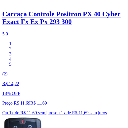
Carcaça Controle Positron PX 40 Cyber
Exact Fx Ex Px 293 300
5.0
(2)
R$ 14,22
18% OFF
Preço R$ 11,69
R$
11
,
69
Ou 1x de R$ 11,69 sem juros
ou
1
x de
R$ 11,69
sem juros