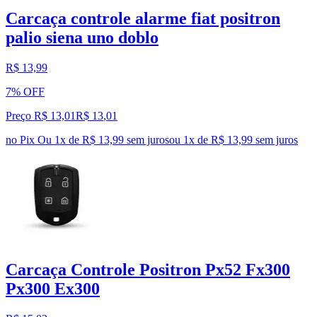
Carcaça controle alarme fiat positron
palio siena uno doblo
R$ 13,99
7% OFF
Preço R$ 13,01
R$
13
,
01
no Pix
Ou 1x de R$ 13,99 sem juros
ou
1
x de
R$ 13,99
sem juros
Carcaça Controle Positron Px52 Fx300
Px300 Ex300