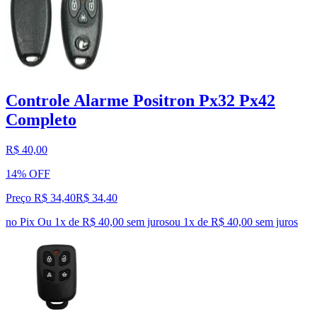
Controle Alarme Positron Px32 Px42
Completo
R$ 40,00
14% OFF
Preço R$ 34,40
R$
34
,
40
no Pix
Ou 1x de R$ 40,00 sem juros
ou
1
x de
R$ 40,00
sem juros