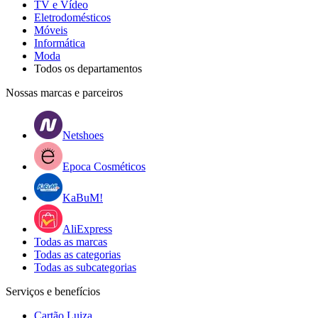
TV e Vídeo
Eletrodomésticos
Móveis
Informática
Moda
Todos os departamentos
Nossas marcas e parceiros
Netshoes
Epoca Cosméticos
KaBuM!
AliExpress
Todas as marcas
Todas as categorias
Todas as subcategorias
Serviços e benefícios
Cartão Luiza