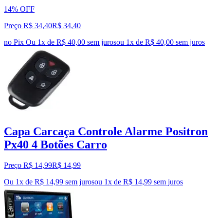
14% OFF
Preço R$ 34,40
R$
34
,
40
no Pix
Ou 1x de R$ 40,00 sem juros
ou
1
x de
R$ 40,00
sem juros
Capa Carcaça Controle Alarme Positron
Px40 4 Botões Carro
Preço R$ 14,99
R$
14
,
99
Ou 1x de R$ 14,99 sem juros
ou
1
x de
R$ 14,99
sem juros