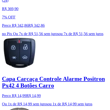
(24)
R$ 369,90
7% OFF
Preço R$ 342,86
R$
342
,
86
no Pix
Ou 7x de R$ 51,56 sem juros
ou
7
x de
R$ 51,56
sem juros
Capa Carcaça Controle Alarme Positron
Px42 4 Botões Carro
Preço R$ 14,99
R$
14
,
99
Ou 1x de R$ 14,99 sem juros
ou
1
x de
R$ 14,99
sem juros