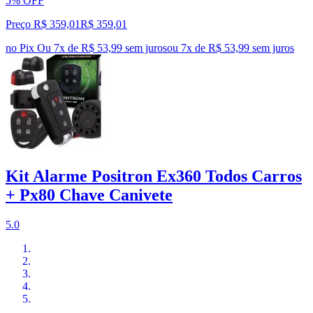
5% OFF
Preço R$ 359,01
R$
359
,
01
no Pix
Ou 7x de R$ 53,99 sem juros
ou
7
x de
R$ 53,99
sem juros
Kit Alarme Positron Ex360 Todos Carros
+ Px80 Chave Canivete
5.0