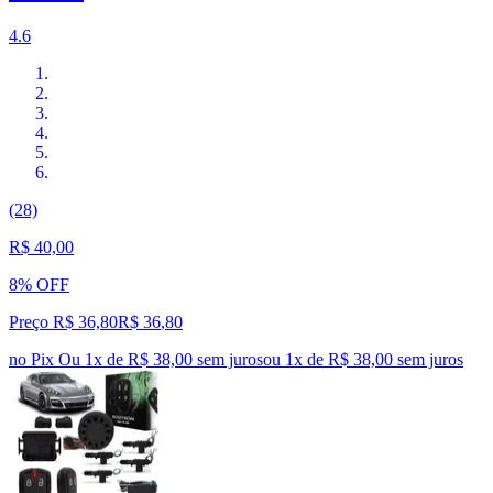
4.6
(28)
R$ 40,00
8% OFF
Preço R$ 36,80
R$
36
,
80
no Pix
Ou 1x de R$ 38,00 sem juros
ou
1
x de
R$ 38,00
sem juros