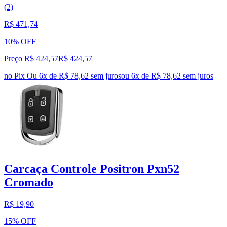
(2)
R$ 471,74
10% OFF
Preço R$ 424,57
R$
424
,
57
no Pix
Ou 6x de R$ 78,62 sem juros
ou
6
x de
R$ 78,62
sem juros
Carcaça Controle Positron Pxn52
Cromado
R$ 19,90
15% OFF