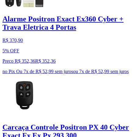
Alarme Positron Exact Ex360 Cyber +
Trava Eletrica 4 Portas
R$ 370,90
5% OFF
Preço R$ 352,36
R$
352
,
36
no Pix
Ou 7x de R$ 52,99 sem juros
ou
7
x de
R$ 52,99
sem juros
Carcaça Controle Positron PX 40 Cyber
Exact Fx Ex Px 293 300