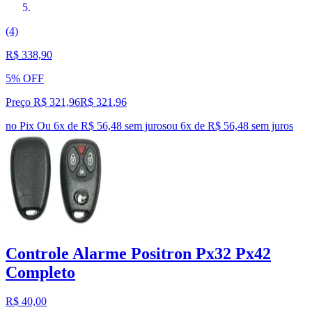
(4)
R$ 338,90
5% OFF
Preço R$ 321,96
R$
321
,
96
no Pix
Ou 6x de R$ 56,48 sem juros
ou
6
x de
R$ 56,48
sem juros
Controle Alarme Positron Px32 Px42
Completo
R$ 40,00