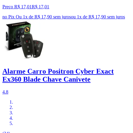
Preço R$ 17,01
R$
17
,
01
no Pix
Ou 1x de R$ 17,90 sem juros
ou
1
x de
R$ 17,90
sem juros
Alarme Carro Positron Cyber Exact
Ex360 Blade Chave Canivete
4.8