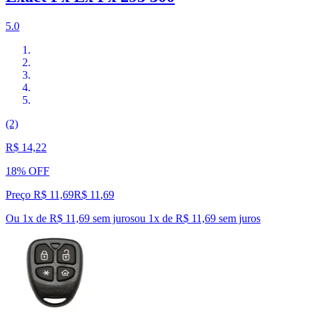
5.0
(2)
R$ 14,22
18% OFF
Preço R$ 11,69
R$
11
,
69
Ou 1x de R$ 11,69 sem juros
ou
1
x de
R$ 11,69
sem juros