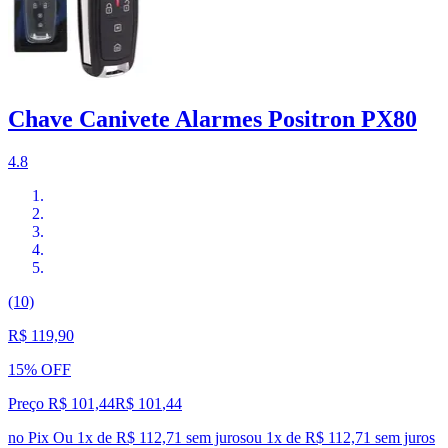
Chave Canivete Alarmes Positron PX80
4.8
(10)
R$ 119,90
15% OFF
Preço R$ 101,44
R$
101
,
44
no Pix
Ou 1x de R$ 112,71 sem juros
ou
1
x de
R$ 112,71
sem juros