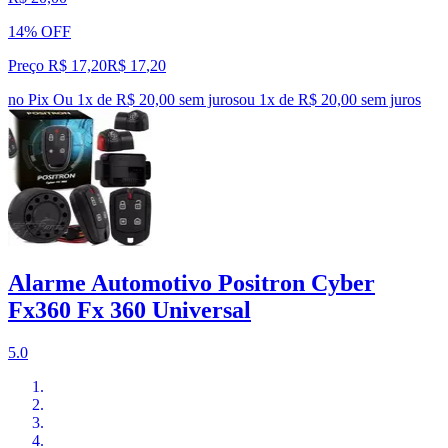
14% OFF
Preço R$ 17,20
R$
17
,
20
no Pix
Ou 1x de R$ 20,00 sem juros
ou
1
x de
R$ 20,00
sem juros
Alarme Automotivo Positron Cyber
Fx360 Fx 360 Universal
5.0