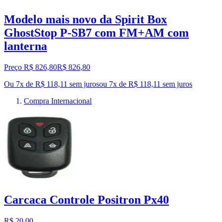
Modelo mais novo da Spirit Box
GhostStop P-SB7 com FM+AM com
lanterna
Preço R$ 826,80
R$
826
,
80
Ou 7x de R$ 118,11 sem juros
ou
7
x de
R$ 118,11
sem juros
Compra Internacional
Carcaca Controle Positron Px40
R$ 20,00