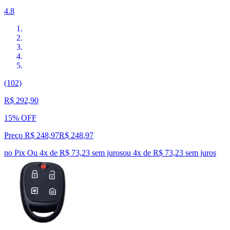
4.8
(102)
R$ 292,90
15% OFF
Preço R$ 248,97
R$
248
,
97
no Pix
Ou 4x de R$ 73,23 sem juros
ou
4
x de
R$ 73,23
sem juros