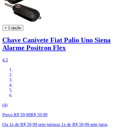
+ 1 opção
Chave Canivete Fiat Palio Uno Siena
Alarme Positron Flex
4.5
(4)
Preço R$ 59,99
R$
59
,
99
Ou 1x de R$ 59,99 sem juros
ou
1
x de
R$ 59,99
sem juros