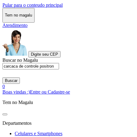
Pular para o conteudo principal
Tem no magalu
Atendimento
Digite seu CEP
Buscar no Magalu
Buscar
0
Boas vindas :)
Entre ou Cadastre-se
Tem no Magalu
Departamentos
Celulares e Smartphones