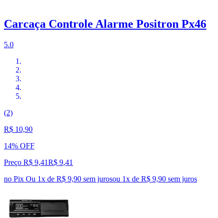
Carcaça Controle Alarme Positron Px46
5.0
(2)
R$ 10,90
14% OFF
Preço R$ 9,41
R$
9
,
41
no Pix
Ou 1x de R$ 9,90 sem juros
ou
1
x de
R$ 9,90
sem juros