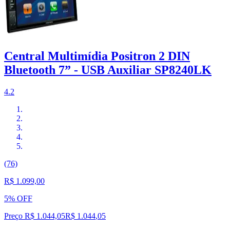
Central Multimídia Positron 2 DIN
Bluetooth 7” - USB Auxiliar SP8240LK
4.2
(76)
R$ 1.099,00
5% OFF
Preço R$ 1.044,05
R$
1.044
,
05