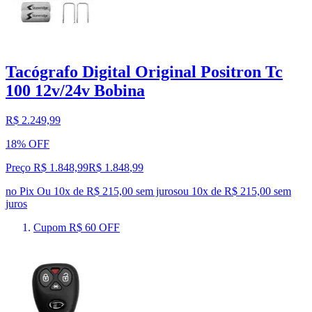
Tacógrafo Digital Original Positron Tc
100 12v/24v Bobina
R$ 2.249,99
18% OFF
Preço R$ 1.848,99
R$
1.848
,
99
no Pix
Ou 10x de R$ 215,00 sem juros
ou
10
x de
R$ 215,00
sem
juros
Cupom R$ 60 OFF