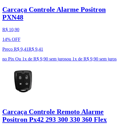
Carcaça Controle Alarme Positron
PXN48
R$ 10,90
14% OFF
Preço R$ 9,41
R$
9
,
41
no Pix
Ou 1x de R$ 9,90 sem juros
ou
1
x de
R$ 9,90
sem juros
Carcaça Controle Remoto Alarme
Positron Px42 293 300 330 360 Flex