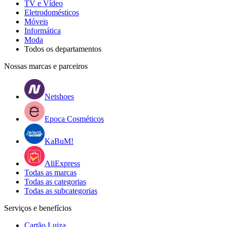
TV e Vídeo
Eletrodomésticos
Móveis
Informática
Moda
Todos os departamentos
Nossas marcas e parceiros
Netshoes
Epoca Cosméticos
KaBuM!
AliExpress
Todas as marcas
Todas as categorias
Todas as subcategorias
Serviços e benefícios
Cartão Luiza