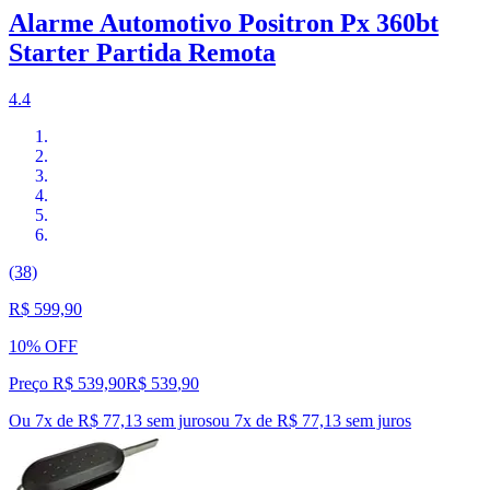
Alarme Automotivo Positron Px 360bt
Starter Partida Remota
4.4
(38)
R$ 599,90
10% OFF
Preço R$ 539,90
R$
539
,
90
Ou 7x de R$ 77,13 sem juros
ou
7
x de
R$ 77,13
sem juros