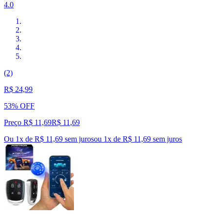
4.0
(2)
R$ 24,99
53% OFF
Preço R$ 11,69
R$
11
,
69
Ou 1x de R$ 11,69 sem juros
ou
1
x de
R$ 11,69
sem juros