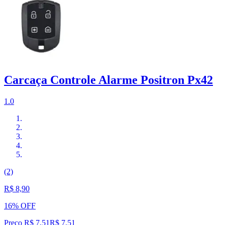
Carcaça Controle Alarme Positron Px42
1.0
(2)
R$ 8,90
16% OFF
Preço R$ 7,51
R$
7
,
51