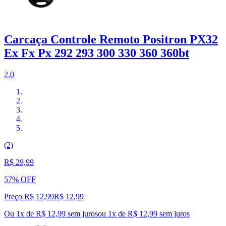
Carcaça Controle Remoto Positron PX32
Ex Fx Px 292 293 300 330 360 360bt
2.0
(2)
R$ 29,99
57% OFF
Preço R$ 12,99
R$
12
,
99
Ou 1x de R$ 12,99 sem juros
ou
1
x de
R$ 12,99
sem juros