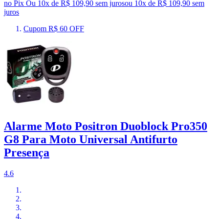
no Pix
Ou 10x de R$ 109,90 sem juros
ou
10
x de
R$ 109,90
sem
juros
Cupom R$ 60 OFF
Alarme Moto Positron Duoblock Pro350
G8 Para Moto Universal Antifurto
Presença
4.6