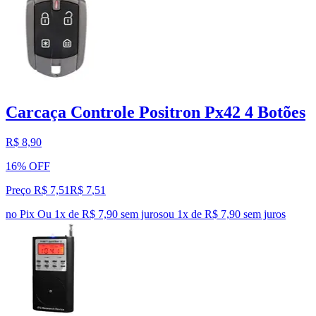
Carcaça Controle Positron Px42 4 Botões
R$ 8,90
16% OFF
Preço R$ 7,51
R$
7
,
51
no Pix
Ou 1x de R$ 7,90 sem juros
ou
1
x de
R$ 7,90
sem juros