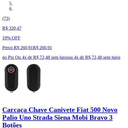
(73)
R$ 320,47
19% OFF
Preço R$ 260,91
R$
260
,
91
no Pix
Ou 4x de R$ 72,48 sem juros
ou
4
x de
R$ 72,48
sem juros
Carcaça Chave Canivete Fiat 500 Novo
Palio Uno Strada Siena Mobi Bravo 3
Botões