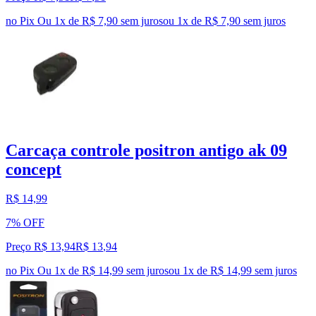
no Pix
Ou 1x de R$ 7,90 sem juros
ou
1
x de
R$ 7,90
sem juros
Carcaça controle positron antigo ak 09
concept
R$ 14,99
7% OFF
Preço R$ 13,94
R$
13
,
94
no Pix
Ou 1x de R$ 14,99 sem juros
ou
1
x de
R$ 14,99
sem juros