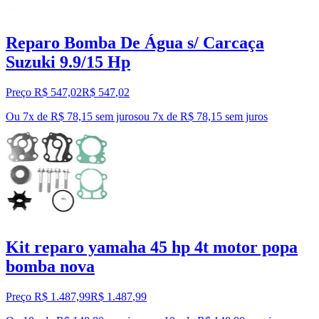
Reparo Bomba De Água s/ Carcaça
Suzuki 9.9/15 Hp
Preço R$ 547,02
R$
547
,
02
Ou 7x de R$ 78,15 sem juros
ou
7
x de
R$ 78,15
sem juros
Kit reparo yamaha 45 hp 4t motor popa
bomba nova
Preço R$ 1.487,99
R$
1.487
,
99