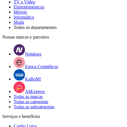
TV e Vídeo
Eletrodomésticos
Móveis
Informática
Moda
Todos os departamentos
Nossas marcas e parceiros
Netshoes
Epoca Cosméticos
KaBuM!
AliExpress
Todas as marcas
Todas as categorias
Todas as subcategorias
Serviços e benefícios
Cartão Luiza