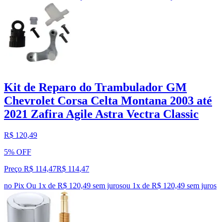
Kit de Reparo do Trambulador GM
Chevrolet Corsa Celta Montana 2003 até
2021 Zafira Agile Astra Vectra Classic
R$ 120,49
5% OFF
Preço R$ 114,47
R$
114
,
47
no Pix
Ou 1x de R$ 120,49 sem juros
ou
1
x de
R$ 120,49
sem juros