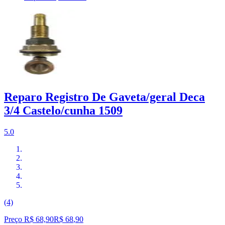
Reparo Registro De Gaveta/geral Deca
3/4 Castelo/cunha 1509
5.0
(4)
Preço R$ 68,90
R$
68
,
90