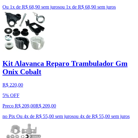
Ou 1x de R$ 68,90 sem juros
ou
1
x de
R$ 68,90
sem juros
Kit Alavanca Reparo Trambulador Gm
Onix Cobalt
R$ 220,00
5% OFF
Preço R$ 209,00
R$
209
,
00
no Pix
Ou 4x de R$ 55,00 sem juros
ou
4
x de
R$ 55,00
sem juros