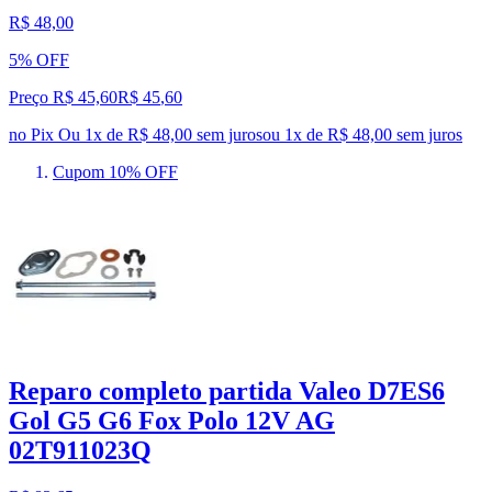
R$ 48,00
5% OFF
Preço R$ 45,60
R$
45
,
60
no Pix
Ou 1x de R$ 48,00 sem juros
ou
1
x de
R$ 48,00
sem juros
Cupom 10% OFF
Reparo completo partida Valeo D7ES6
Gol G5 G6 Fox Polo 12V AG
02T911023Q