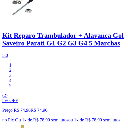
Kit Reparo Trambulador + Alavanca Gol
Saveiro Parati G1 G2 G3 G4 5 Marchas
5.0
(2)
5% OFF
Preço R$ 74,96
R$
74
,
96
no Pix
Ou 1x de R$ 78,90 sem juros
ou
1
x de
R$ 78,90
sem juros