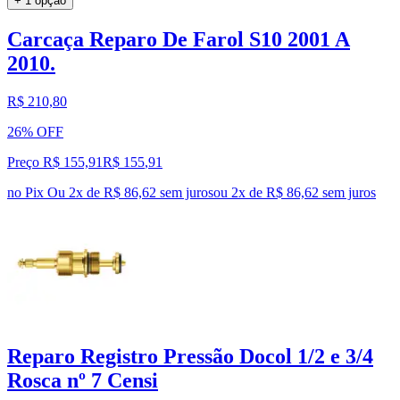
+ 1 opção
Carcaça Reparo De Farol S10 2001 A
2010.
R$ 210,80
26% OFF
Preço R$ 155,91
R$
155
,
91
no Pix
Ou 2x de R$ 86,62 sem juros
ou
2
x de
R$ 86,62
sem juros
Reparo Registro Pressão Docol 1/2 e 3/4
Rosca nº 7 Censi