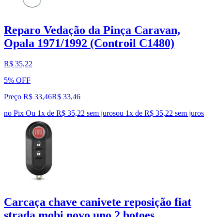
Reparo Vedação da Pinça Caravan,
Opala 1971/1992 (Controil C1480)
R$ 35,22
5% OFF
Preço R$ 33,46
R$
33
,
46
no Pix
Ou 1x de R$ 35,22 sem juros
ou
1
x de
R$ 35,22
sem juros
Carcaça chave canivete reposição fiat
strada mobi novo uno 2 botoes