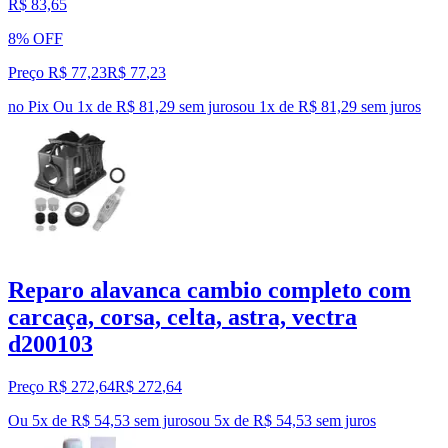
R$ 83,65
8% OFF
Preço R$ 77,23
R$
77
,
23
no Pix
Ou 1x de R$ 81,29 sem juros
ou
1
x de
R$ 81,29
sem juros
Reparo alavanca cambio completo com
carcaça, corsa, celta, astra, vectra
d200103
Preço R$ 272,64
R$
272
,
64
Ou 5x de R$ 54,53 sem juros
ou
5
x de
R$ 54,53
sem juros