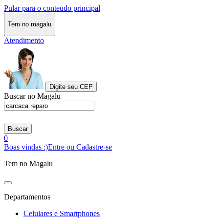
Pular para o conteudo principal
Tem no magalu
Atendimento
Digite seu CEP
Buscar no Magalu
Buscar
0
Boas vindas :)
Entre ou Cadastre-se
Tem no Magalu
Departamentos
Celulares e Smartphones