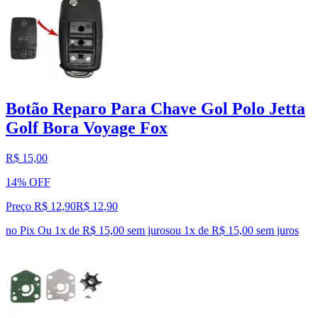
Botão Reparo Para Chave Gol Polo Jetta
Golf Bora Voyage Fox
R$ 15,00
14% OFF
Preço R$ 12,90
R$
12
,
90
no Pix
Ou 1x de R$ 15,00 sem juros
ou
1
x de
R$ 15,00
sem juros