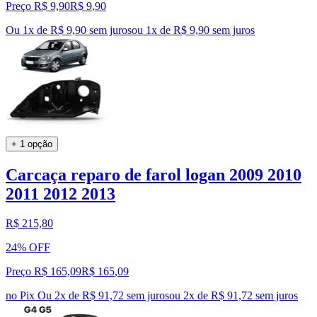
Preço R$ 9,90
R$
9
,
90
Ou 1x de R$ 9,90 sem juros
ou
1
x de
R$ 9,90
sem juros
+ 1 opção
Carcaça reparo de farol logan 2009 2010
2011 2012 2013
R$ 215,80
24% OFF
Preço R$ 165,09
R$
165
,
09
no Pix
Ou 2x de R$ 91,72 sem juros
ou
2
x de
R$ 91,72
sem juros