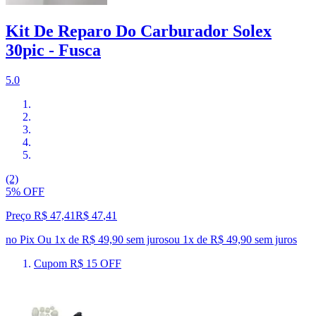
Kit De Reparo Do Carburador Solex
30pic - Fusca
5.0
(2)
5% OFF
Preço R$ 47,41
R$
47
,
41
no Pix
Ou 1x de R$ 49,90 sem juros
ou
1
x de
R$ 49,90
sem juros
Cupom R$ 15 OFF