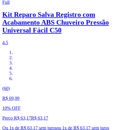
Full
Kit Reparo Salva Registro com
Acabamento ABS Chuveiro Pressão
Universal Fácil C50
4.5
(60)
R$ 69,99
10% OFF
Preço R$ 63,17
R$
63
,
17
Ou 1x de R$ 63,17 sem juros
ou
1
x de
R$ 63,17
sem juros