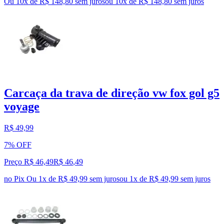
Ou 10x de R$ 148,80 sem juros
ou
10
x de
R$ 148,80
sem juros
Carcaça da trava de direção vw fox gol g5
voyage
R$ 49,99
7% OFF
Preço R$ 46,49
R$
46
,
49
no Pix
Ou 1x de R$ 49,99 sem juros
ou
1
x de
R$ 49,99
sem juros