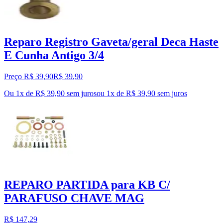
Reparo Registro Gaveta/geral Deca Haste
E Cunha Antigo 3/4
Preço R$ 39,90
R$
39
,
90
Ou 1x de R$ 39,90 sem juros
ou
1
x de
R$ 39,90
sem juros
REPARO PARTIDA para KB C/
PARAFUSO CHAVE MAG
R$ 147,29