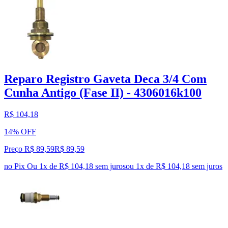
Reparo Registro Gaveta Deca 3/4 Com
Cunha Antigo (Fase II) - 4306016k100
R$ 104,18
14% OFF
Preço R$ 89,59
R$
89
,
59
no Pix
Ou 1x de R$ 104,18 sem juros
ou
1
x de
R$ 104,18
sem juros