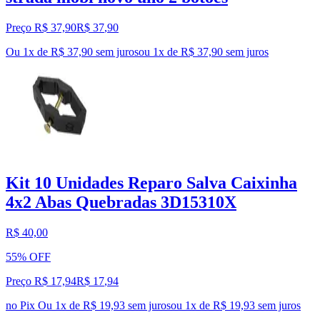
Preço R$ 37,90
R$
37
,
90
Ou 1x de R$ 37,90 sem juros
ou
1
x de
R$ 37,90
sem juros
Kit 10 Unidades Reparo Salva Caixinha
4x2 Abas Quebradas 3D15310X
R$ 40,00
55% OFF
Preço R$ 17,94
R$
17
,
94
no Pix
Ou 1x de R$ 19,93 sem juros
ou
1
x de
R$ 19,93
sem juros