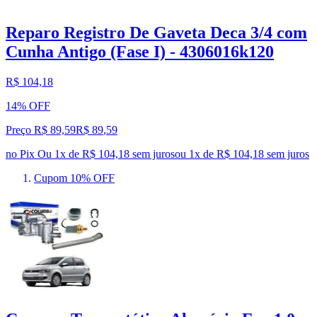
Reparo Registro De Gaveta Deca 3/4 com
Cunha Antigo (Fase I) - 4306016k120
R$ 104,18
14% OFF
Preço R$ 89,59
R$
89
,
59
no Pix
Ou 1x de R$ 104,18 sem juros
ou
1
x de
R$ 104,18
sem juros
Cupom 10% OFF