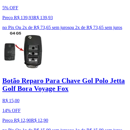
5% OFF
Preço R$ 139,93
R$
139
,
93
no Pix
Ou 2x de R$ 73,65 sem juros
ou
2
x de
R$ 73,65
sem juros
Botão Reparo Para Chave Gol Polo Jetta
Golf Bora Voyage Fox
R$ 15,00
14% OFF
Preço R$ 12,90
R$
12
,
90