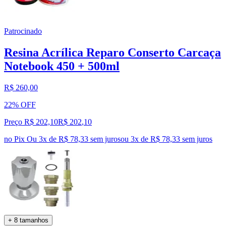
Patrocinado
Resina Acrílica Reparo Conserto Carcaça
Notebook 450 + 500ml
R$ 260,00
22% OFF
Preço R$ 202,10
R$
202
,
10
no Pix
Ou 3x de R$ 78,33 sem juros
ou
3
x de
R$ 78,33
sem juros
+ 8 tamanhos