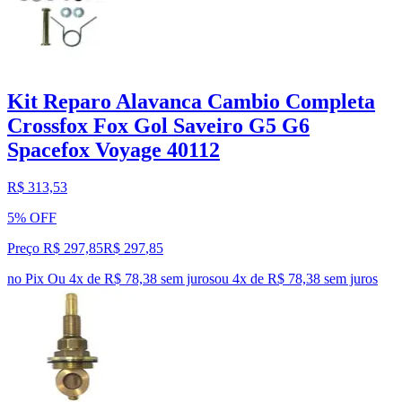
Kit Reparo Alavanca Cambio Completa
Crossfox Fox Gol Saveiro G5 G6
Spacefox Voyage 40112
R$ 313,53
5% OFF
Preço R$ 297,85
R$
297
,
85
no Pix
Ou 4x de R$ 78,38 sem juros
ou
4
x de
R$ 78,38
sem juros