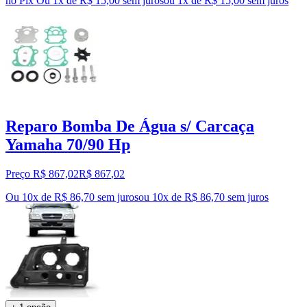
no Pix
Ou 1x de R$ 15,00 sem juros
ou
1
x de
R$ 15,00
sem juros
Reparo Bomba De Água s/ Carcaça
Yamaha 70/90 Hp
Preço R$ 867,02
R$
867
,
02
Ou 10x de R$ 86,70 sem juros
ou
10
x de
R$ 86,70
sem juros