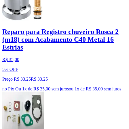
Reparo para Registro chuveiro Rosca 2
(m18) com Acabamento C40 Metal 16
Estrias
R$ 35,00
5% OFF
Preço R$ 33,25
R$
33
,
25
no Pix
Ou 1x de R$ 35,00 sem juros
ou
1
x de
R$ 35,00
sem juros