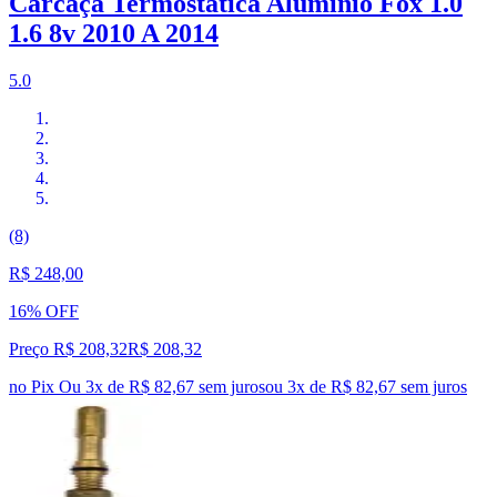
Carcaça Termostática Alumínio Fox 1.0
1.6 8v 2010 A 2014
5.0
(8)
R$ 248,00
16% OFF
Preço R$ 208,32
R$
208
,
32
no Pix
Ou 3x de R$ 82,67 sem juros
ou
3
x de
R$ 82,67
sem juros