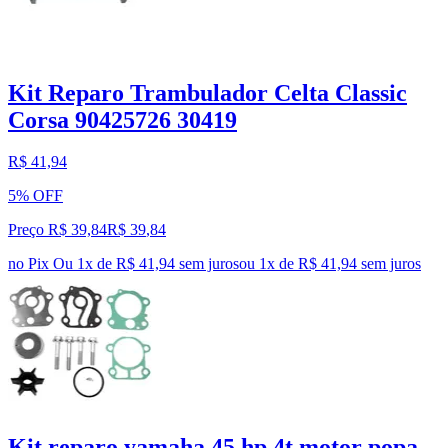
Kit Reparo Trambulador Celta Classic
Corsa 90425726 30419
R$ 41,94
5% OFF
Preço R$ 39,84
R$
39
,
84
no Pix
Ou 1x de R$ 41,94 sem juros
ou
1
x de
R$ 41,94
sem juros
Kit reparo yamaha 45 hp 4t motor popa