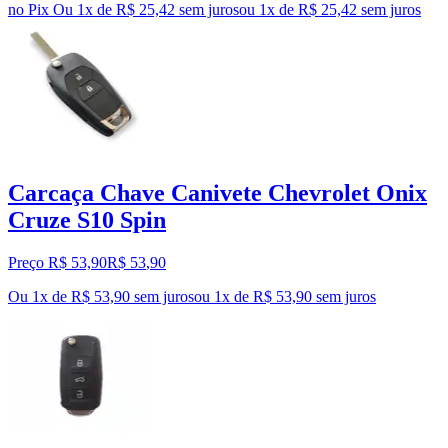
no Pix
Ou 1x de R$ 25,42 sem juros
ou
1
x de
R$ 25,42
sem juros
Carcaça Chave Canivete Chevrolet Onix
Cruze S10 Spin
Preço R$ 53,90
R$
53
,
90
Ou 1x de R$ 53,90 sem juros
ou
1
x de
R$ 53,90
sem juros