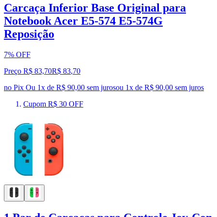
Carcaça Inferior Base Original para
Notebook Acer E5-574 E5-574G
Reposição
7% OFF
Preço R$ 83,70
R$
83
,
70
no Pix
Ou 1x de R$ 90,00 sem juros
ou
1
x de
R$ 90,00
sem juros
Cupom R$ 30 OFF