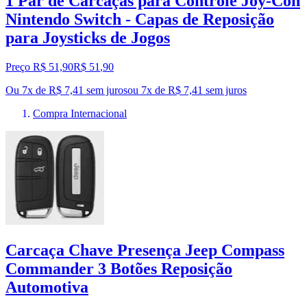
1 Par de Carcaças para Controle Joy-Con
Nintendo Switch - Capas de Reposição
para Joysticks de Jogos
Preço R$ 51,90
R$
51
,
90
Ou 7x de R$ 7,41 sem juros
ou
7
x de
R$ 7,41
sem juros
Compra Internacional
Carcaça Chave Presença Jeep Compass
Commander 3 Botões Reposição
Automotiva