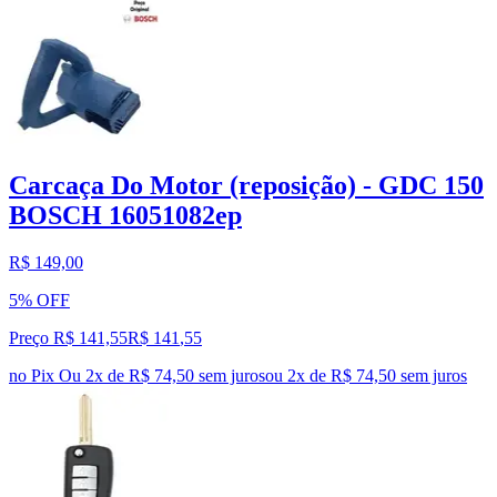
Carcaça Do Motor (reposição) - GDC 150
BOSCH 16051082ep
R$ 149,00
5% OFF
Preço R$ 141,55
R$
141
,
55
no Pix
Ou 2x de R$ 74,50 sem juros
ou
2
x de
R$ 74,50
sem juros