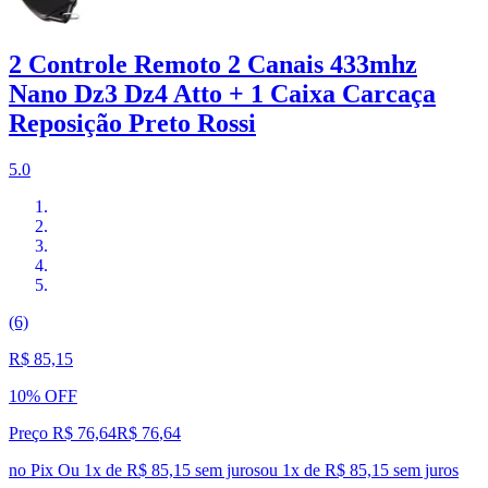
2 Controle Remoto 2 Canais 433mhz
Nano Dz3 Dz4 Atto + 1 Caixa Carcaça
Reposição Preto Rossi
5.0
(6)
R$ 85,15
10% OFF
Preço R$ 76,64
R$
76
,
64
no Pix
Ou 1x de R$ 85,15 sem juros
ou
1
x de
R$ 85,15
sem juros