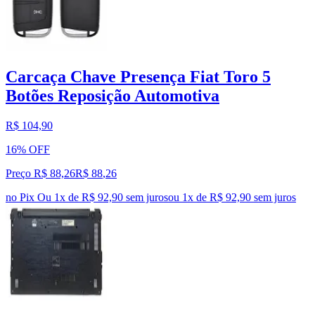
Carcaça Chave Presença Fiat Toro 5
Botões Reposição Automotiva
R$ 104,90
16% OFF
Preço R$ 88,26
R$
88
,
26
no Pix
Ou 1x de R$ 92,90 sem juros
ou
1
x de
R$ 92,90
sem juros