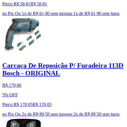
Preço R$ 58,81
R$
58
,
81
no Pix
Ou 1x de R$ 61,90 sem juros
ou
1
x de
R$ 61,90
sem juros
Carcaça De Reposição P/ Furadeira 113D
Bosch - ORIGINAL
R$ 179,00
5% OFF
Preço R$ 170,05
R$
170
,
05
no Pix
Ou 2x de R$ 89,50 sem juros
ou
2
x de
R$ 89,50
sem juros