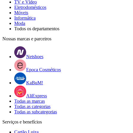
TV e Vídeo
Eletrodomésticos
Móveis
Informática
Moda
Todos os departamentos
Nossas marcas e parceiros
Netshoes
Epoca Cosméticos
KaBuM!
AliExpress
Todas as marcas
Todas as categorias
Todas as subcategorias
Serviços e benefícios
Cartão Luiza