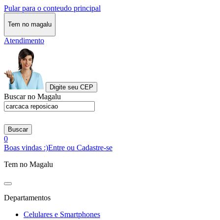
Pular para o conteudo principal
Tem no magalu
Atendimento
Digite seu CEP
Buscar no Magalu
Buscar
0
Boas vindas :)
Entre ou Cadastre-se
Tem no Magalu
Departamentos
Celulares e Smartphones