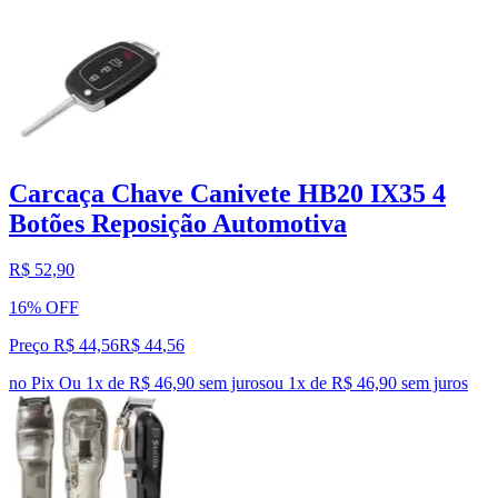
Carcaça Chave Canivete HB20 IX35 4
Botões Reposição Automotiva
R$ 52,90
16% OFF
Preço R$ 44,56
R$
44
,
56
no Pix
Ou 1x de R$ 46,90 sem juros
ou
1
x de
R$ 46,90
sem juros