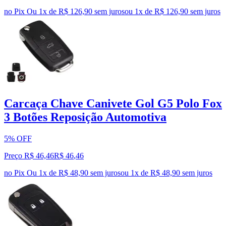
no Pix
Ou 1x de R$ 126,90 sem juros
ou
1
x de
R$ 126,90
sem juros
Carcaça Chave Canivete Gol G5 Polo Fox
3 Botões Reposição Automotiva
5% OFF
Preço R$ 46,46
R$
46
,
46
no Pix
Ou 1x de R$ 48,90 sem juros
ou
1
x de
R$ 48,90
sem juros