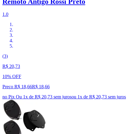
Remoto Antigo Rossi Preto
1.0
(3)
R$ 20,73
10% OFF
Preço R$ 18,66
R$
18
,
66
no Pix
Ou 1x de R$ 20,73 sem juros
ou
1
x de
R$ 20,73
sem juros