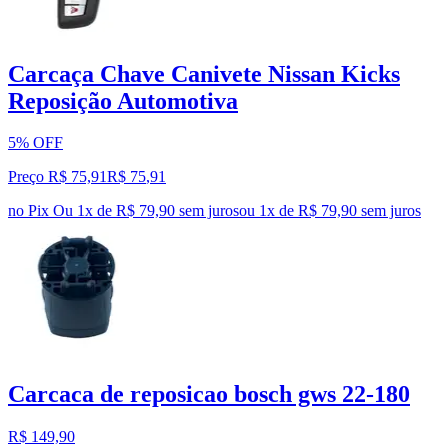
Carcaça Chave Canivete Nissan Kicks
Reposição Automotiva
5% OFF
Preço R$ 75,91
R$
75
,
91
no Pix
Ou 1x de R$ 79,90 sem juros
ou
1
x de
R$ 79,90
sem juros
Carcaca de reposicao bosch gws 22-180
R$ 149,90