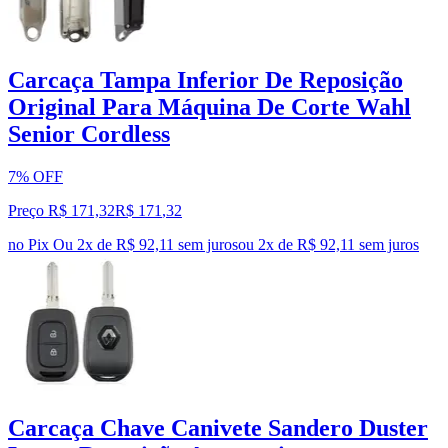
Carcaça Tampa Inferior De Reposição
Original Para Máquina De Corte Wahl
Senior Cordless
7% OFF
Preço R$ 171,32
R$
171
,
32
no Pix
Ou 2x de R$ 92,11 sem juros
ou
2
x de
R$ 92,11
sem juros
Carcaça Chave Canivete Sandero Duster