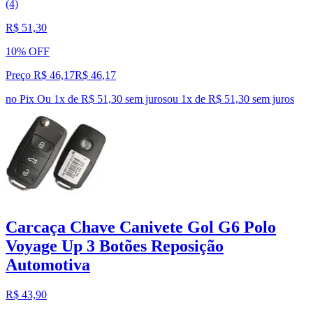
(4)
R$ 51,30
10% OFF
Preço R$ 46,17
R$
46
,
17
no Pix
Ou 1x de R$ 51,30 sem juros
ou
1
x de
R$ 51,30
sem juros
Carcaça Chave Canivete Gol G6 Polo
Voyage Up 3 Botões Reposição
Automotiva
R$ 43,90