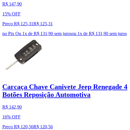
R$ 147,90
15% OFF
Preço R$ 125,31
R$
125
,
31
no Pix
Ou 1x de R$ 131,90 sem juros
ou
1
x de
R$ 131,90
sem juros
Carcaça Chave Canivete Jeep Renegade 4
Botões Reposição Automotiva
R$ 142,90
16% OFF
Preço R$ 120,56
R$
120
,
56