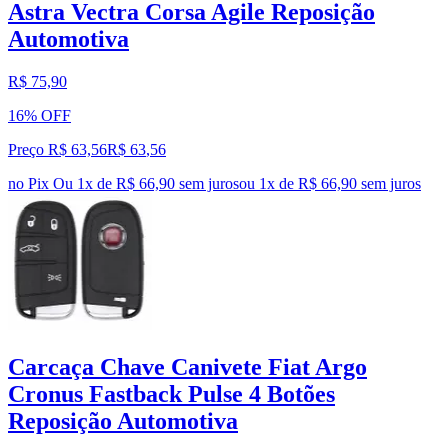
Astra Vectra Corsa Agile Reposição
Automotiva
R$ 75,90
16% OFF
Preço R$ 63,56
R$
63
,
56
no Pix
Ou 1x de R$ 66,90 sem juros
ou
1
x de
R$ 66,90
sem juros
Carcaça Chave Canivete Fiat Argo
Cronus Fastback Pulse 4 Botões
Reposição Automotiva