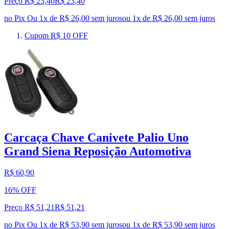
Preço R$ 23,40
R$
23
,
40
no Pix
Ou 1x de R$ 26,00 sem juros
ou
1
x de
R$ 26,00
sem juros
Cupom R$ 10 OFF
Carcaça Chave Canivete Palio Uno
Grand Siena Reposição Automotiva
R$ 60,90
16% OFF
Preço R$ 51,21
R$
51
,
21
no Pix
Ou 1x de R$ 53,90 sem juros
ou
1
x de
R$ 53,90
sem juros