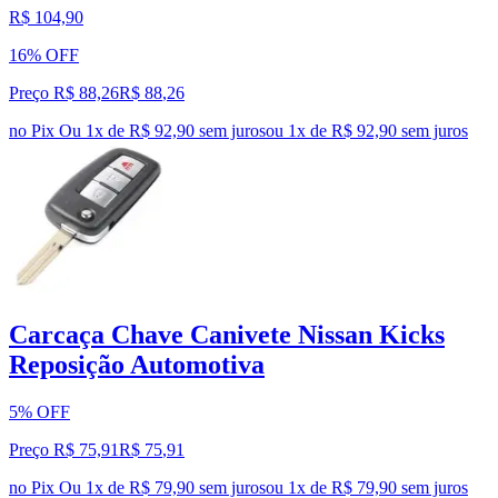
R$ 104,90
16% OFF
Preço R$ 88,26
R$
88
,
26
no Pix
Ou 1x de R$ 92,90 sem juros
ou
1
x de
R$ 92,90
sem juros
Carcaça Chave Canivete Nissan Kicks
Reposição Automotiva
5% OFF
Preço R$ 75,91
R$
75
,
91
no Pix
Ou 1x de R$ 79,90 sem juros
ou
1
x de
R$ 79,90
sem juros