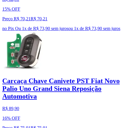
15% OFF
Preço R$ 70,21
R$
70
,
21
no Pix
Ou 1x de R$ 73,90 sem juros
ou
1
x de
R$ 73,90
sem juros
Carcaça Chave Canivete PST Fiat Novo
Palio Uno Grand Siena Reposição
Automotiva
R$ 89,90
16% OFF
Preço R$ 75,91
R$
75
,
91