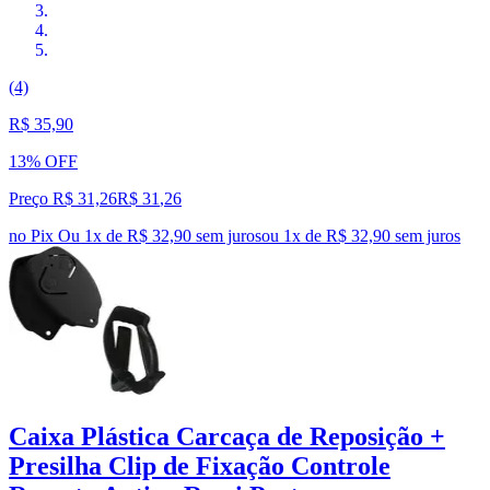
(4)
R$ 35,90
13% OFF
Preço R$ 31,26
R$
31
,
26
no Pix
Ou 1x de R$ 32,90 sem juros
ou
1
x de
R$ 32,90
sem juros
Caixa Plástica Carcaça de Reposição +
Presilha Clip de Fixação Controle