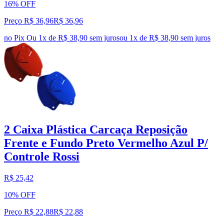
16% OFF
Preço R$ 36,96
R$
36
,
96
no Pix
Ou 1x de R$ 38,90 sem juros
ou
1
x de
R$ 38,90
sem juros
2 Caixa Plástica Carcaça Reposição
Frente e Fundo Preto Vermelho Azul P/
Controle Rossi
R$ 25,42
10% OFF
Preço R$ 22,88
R$
22
,
88