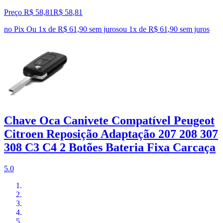
Preço R$ 58,81
R$
58
,
81
no Pix
Ou 1x de R$ 61,90 sem juros
ou
1
x de
R$ 61,90
sem juros
Chave Oca Canivete Compatível Peugeot
Citroen Reposição Adaptação 207 208 307
308 C3 C4 2 Botões Bateria Fixa Carcaça
5.0