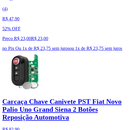
(4)
R$ 47,90
52% OFF
Preço R$ 23,00
R$
23
,
00
no Pix
Ou 1x de R$ 23,75 sem juros
ou
1
x de
R$ 23,75
sem juros
Carcaça Chave Canivete PST Fiat Novo
Palio Uno Grand Siena 2 Botões
Reposição Automotiva
R$ 82,90