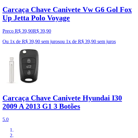
Carcaça Chave Canivete Vw G6 Gol Fox
Up Jetta Polo Voyage
Preço R$ 39,90
R$
39
,
90
Ou 1x de R$ 39,90 sem juros
ou
1
x de
R$ 39,90
sem juros
Carcaça Chave Canivete Hyundai I30
2009 A 2013 G1 3 Botões
5.0