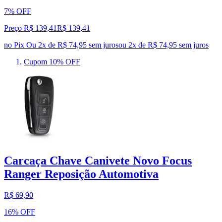
7% OFF
Preço R$ 139,41
R$
139
,
41
no Pix
Ou 2x de R$ 74,95 sem juros
ou
2
x de
R$ 74,95
sem juros
Cupom 10% OFF
Carcaça Chave Canivete Novo Focus
Ranger Reposição Automotiva
R$ 69,90
16% OFF