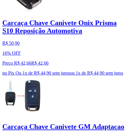
Carcaça Chave Canivete Onix Prisma
S10 Reposição Automotiva
R$ 50,90
16% OFF
Preço R$ 42,66
R$
42
,
66
no Pix
Ou 1x de R$ 44,90 sem juros
ou
1
x de
R$ 44,90
sem juros
Carcaça Chave Canivete GM Adaptacao