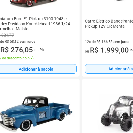
niatura Ford F1 Pick-up 3100 1948 e
Carro Eletrico Bandeirant
rley Davidson Knucklehead 1936 1/24
Pickup 12V CR Menta
rmelho - Maisto
 321,77
 de R$ 58,12 sem juros
12x de R$ 166,58 sem juros
ez de R$ 58,12 sem juros
R$ 276,05
12 vez de R$ 166,58 sem juro
R$ 1.999,00
no Pix
n
u
ou
 de desconto no pix
)
Adicionar à 
Adicionar à sacola