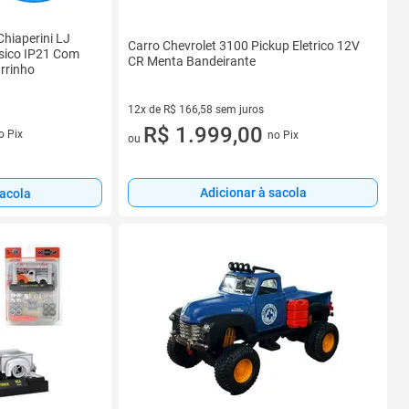
hiaperini LJ
Carro Chevrolet 3100 Pickup Eletrico 12V
ásico IP21 Com
CR Menta Bandeirante
rrinho
12x de R$ 166,58 sem juros
s
12 vez de R$ 166,58 sem juros
R$ 1.999,00
o Pix
no Pix
ou
Adicionar à sacola
sacola