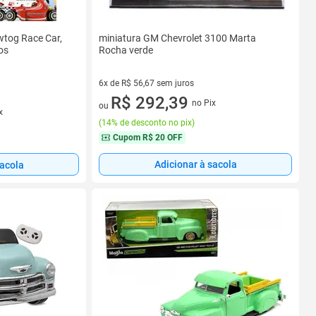
wtog Race Car,
miniatura GM Chevrolet 3100 Marta
os
Rocha verde
6x de R$ 56,67 sem juros
6 vez de R$ 56,67 sem juros
R$ 292,39
no Pix
ou
x
(
14% de desconto no pix
)
Cupom
R$ 20 OFF
Adicionar à sacola
sacola