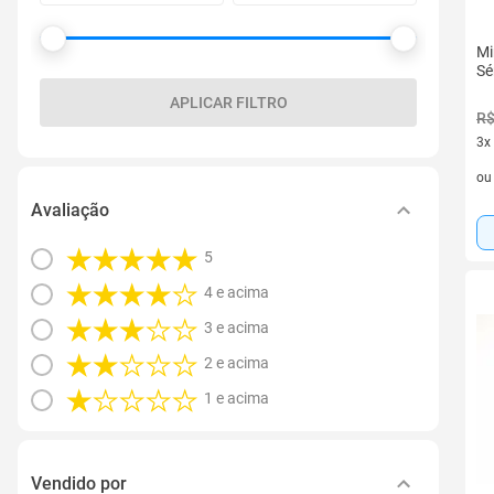
Mi
Sé
APLICAR FILTRO
R$
3x
3 v
o
Avaliação
5
4 e acima
3 e acima
2 e acima
1 e acima
Vendido por