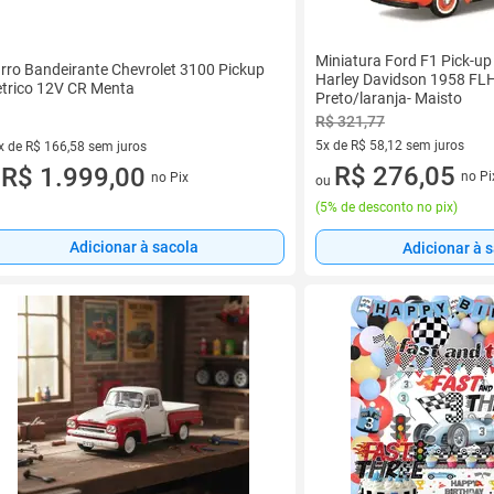
Miniatura Ford F1 Pick-u
rro Bandeirante Chevrolet 3100 Pickup
Harley Davidson 1958 FLH
etrico 12V CR Menta
Preto/laranja- Maisto
R$ 321,77
5x de R$ 58,12 sem juros
x de R$ 166,58 sem juros
5 vez de R$ 58,12 sem juros
R$ 276,05
vez de R$ 166,58 sem juros
R$ 1.999,00
no Pi
no Pix
ou
u
(
5% de desconto no pix
)
Adicionar à sacola
Adicionar à 