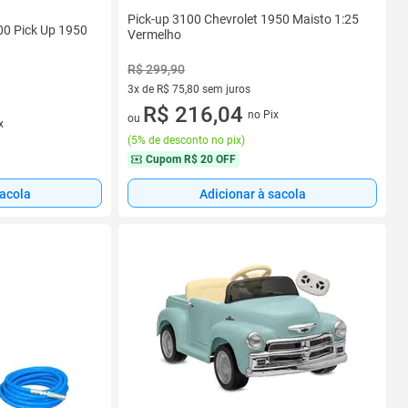
Pick-up 3100 Chevrolet 1950 Maisto 1:25
00 Pick Up 1950
Vermelho
R$ 299,90
3x de R$ 75,80 sem juros
3 vez de R$ 75,80 sem juros
R$ 216,04
no Pix
ou
x
(
5% de desconto no pix
)
Cupom
R$ 20 OFF
sacola
Adicionar à sacola