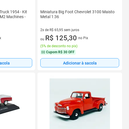
Truck 1954 - Kit
Miniatura Big Foot Chevrolet 3100 Maisto
- M2 Machines -
Metal 1:36
2x de R$ 65,95 sem juros
2 vez de R$ 65,95 sem juros
R$ 125,30
x
no Pix
ou
(
5% de desconto no pix
)
Cupom
R$ 30 OFF
sacola
Adicionar à sacola