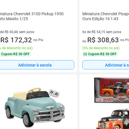
niatura Chevrolet 3100 Pickup 1950
Miniatura Chevrolet Picap
eto Maisto 1/25
Ouro Edição 16 1:43
 de R$ 60,46 sem juros
6x de R$ 54,15 sem juros
ez de R$ 60,46 sem juros
R$ 172,32
6 vez de R$ 54,15 sem juros
R$ 308,63
no Pix
no Pi
u
ou
 de desconto no pix
)
(
5% de desconto no pix
)
Cupom
R$ 30 OFF
Cupom
R$ 30 OFF
Adicionar à sacola
Adicionar à 