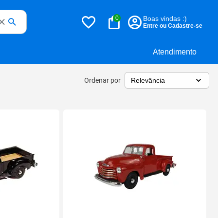
0
Boas vindas :)
Entre ou Cadastre-se
Atendimento
Ordenar por