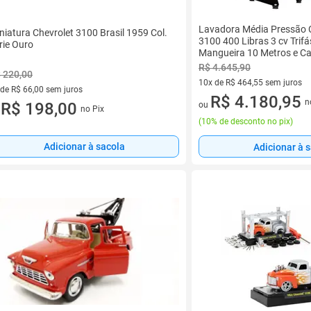
Lavadora Média Pressão C
niatura Chevrolet 3100 Brasil 1959 Col.
3100 400 Libras 3 cv Trif
rie Ouro
Mangueira 10 Metros e Ca
R$ 4.645,90
 220,00
10x de R$ 464,55 sem juros
 de R$ 66,00 sem juros
10 vez de R$ 464,55 sem juro
R$ 4.180,95
n
ez de R$ 66,00 sem juros
R$ 198,00
ou
no Pix
u
(
10% de desconto no pix
)
Adicionar à sacola
Adicionar à 