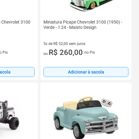
e Chevrolet 3100
Miniatura Picape Chevrolet 3100 (1950) -
Verde - 1:24 - Maisto Design
5x de R$ 52,00 sem juros
s
5 vez de R$ 52,00 sem juros
R$ 260,00
o Pix
no Pix
ou
sacola
Adicionar à sacola