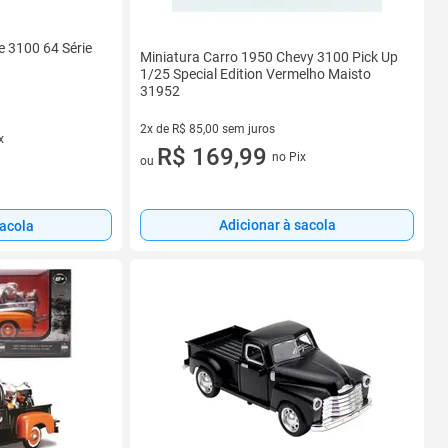
e 3100 64 Série
Miniatura Carro 1950 Chevy 3100 Pick Up
1/25 Special Edition Vermelho Maisto
31952
2x de R$ 85,00 sem juros
x
2 vez de R$ 85,00 sem juros
R$ 169,99
no Pix
ou
Adicionar à sacola
sacola