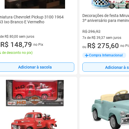
Decorações de festa Miru
niatura Chevrolet Pickup 3100 1964
3º aniversário para menin
43 Ixo Branco E Vermelho
R$ 296,92
 de R$ 80,00 sem juros
7x de R$ 39,37 sem juros
ez de R$ 80,00 sem juros
R$ 148,79
7 vez de R$ 39,37 sem juros
R$ 275,60
no Pix
u
no Pi
ou
 de desconto no pix
)
Compra Internacional
Adicionar à sacola
Adicionar à 