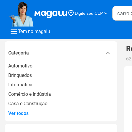
Buscar n
Digite seu CEP
Buscar
Tem no magalu
R
Categoria
62
Automotivo
Brinquedos
Informática
Comércio e Indústria
Casa e Construção
Ver todos