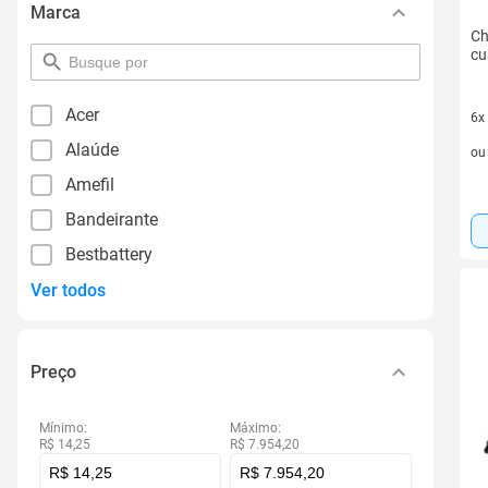
Marca
Ch
cu
pesquisar
por
filtro
Acer
6x
6 v
Alaúde
o
Amefil
Bandeirante
Bestbattery
Ver todos
Preço
Mínimo:
Máximo:
R$ 14,25
R$ 7.954,20