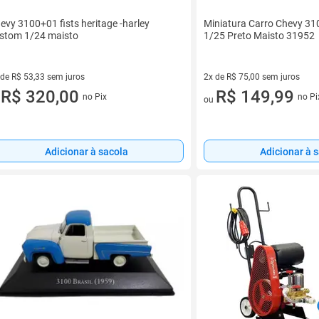
evy 3100+01 fists heritage -harley
Miniatura Carro Chevy 31
stom 1/24 maisto
1/25 Preto Maisto 31952
 de R$ 53,33 sem juros
2x de R$ 75,00 sem juros
ez de R$ 53,33 sem juros
R$ 320,00
2 vez de R$ 75,00 sem juros
R$ 149,99
no Pix
no Pi
u
ou
Adicionar à sacola
Adicionar à 