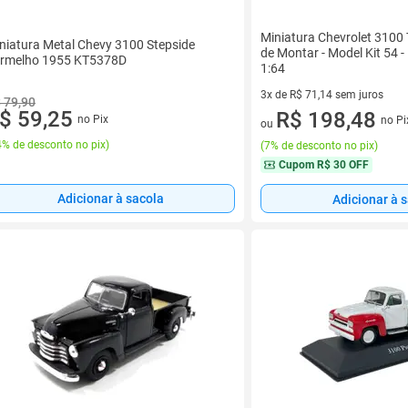
Miniatura Chevrolet 3100 
niatura Metal Chevy 3100 Stepside
de Montar - Model Kit 54 
rmelho 1955 KT5378D
1:64
3x de R$ 71,14 sem juros
 79,90
$ 59,25
3 vez de R$ 71,14 sem juros
R$ 198,48
no Pix
no Pi
ou
% de desconto no pix
)
(
7% de desconto no pix
)
Cupom
R$ 30 OFF
Adicionar à sacola
Adicionar à 