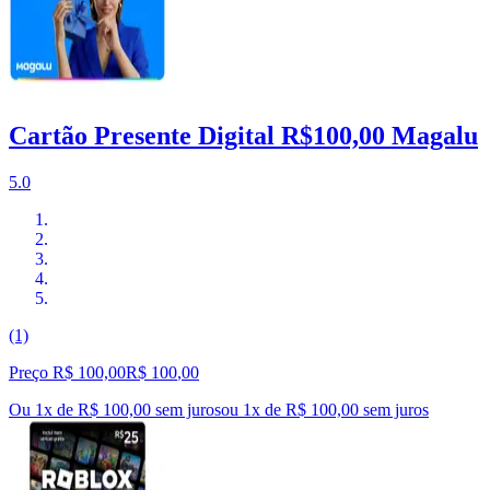
Cartão Presente Digital R$100,00 Magalu
5.0
(1)
Preço R$ 100,00
R$
100
,
00
Ou 1x de R$ 100,00 sem juros
ou
1
x de
R$ 100,00
sem juros