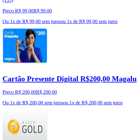
(135)
Preço R$ 99,00
R$
99
,
00
Ou 1x de R$ 99,00 sem juros
ou
1
x de
R$ 99,00
sem juros
Cartão Presente Digital R$200,00 Magalu
Preço R$ 200,00
R$
200
,
00
Ou 1x de R$ 200,00 sem juros
ou
1
x de
R$ 200,00
sem juros