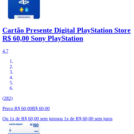
Cartão Presente Digital PlayStation Store
R$ 60,00 Sony PlayStation
4.7
(282)
Preço R$ 60,00
R$
60
,
00
Ou 1x de R$ 60,00 sem juros
ou
1
x de
R$ 60,00
sem juros