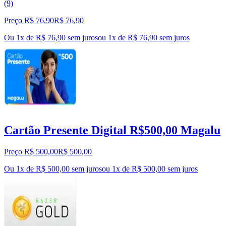
(9)
Preço R$ 76,90
R$
76
,
90
Ou 1x de R$ 76,90 sem juros
ou
1
x de
R$ 76,90
sem juros
Cartão Presente Digital R$500,00 Magalu
Preço R$ 500,00
R$
500
,
00
Ou 1x de R$ 500,00 sem juros
ou
1
x de
R$ 500,00
sem juros