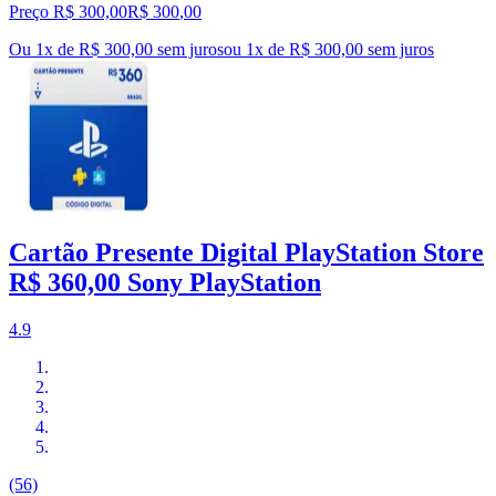
Preço R$ 300,00
R$
300
,
00
Ou 1x de R$ 300,00 sem juros
ou
1
x de
R$ 300,00
sem juros
Cartão Presente Digital PlayStation Store
R$ 360,00 Sony PlayStation
4.9
(56)