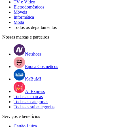
TV e Vídeo
Eletrodomésticos
Móveis
Informática
Moda
Todos os departamentos
Nossas marcas e parceiros
Netshoes
Epoca Cosméticos
KaBuM!
AliExpress
Todas as marcas
Todas as categorias
Todas as subcategorias
Serviços e benefícios
Cartão Luiza