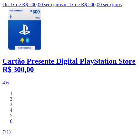
Ou 1x de R$ 200,00 sem juros
ou
1
x de
R$ 200,00
sem juros
Cartão Presente Digital PlayStation Store
R$ 300,00
4.6
(71)