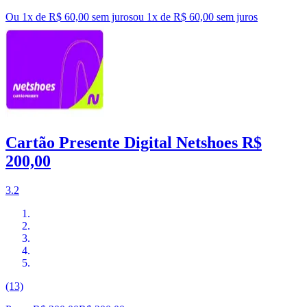
Ou 1x de R$ 60,00 sem juros
ou
1
x de
R$ 60,00
sem juros
Cartão Presente Digital Netshoes R$
200,00
3.2
(13)