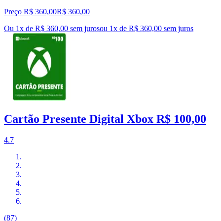
Preço R$ 360,00
R$
360
,
00
Ou 1x de R$ 360,00 sem juros
ou
1
x de
R$ 360,00
sem juros
Cartão Presente Digital Xbox R$ 100,00
4.7
(87)