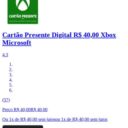
Cartão Presente Digital R$ 40,00 Xbox
Microsoft
4.3
(57)
Preço R$ 40,00
R$
40
,
00
Ou 1x de R$ 40,00 sem juros
ou
1
x de
R$ 40,00
sem juros