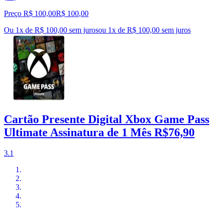
Preço R$ 100,00
R$
100
,
00
Ou 1x de R$ 100,00 sem juros
ou
1
x de
R$ 100,00
sem juros
Cartão Presente Digital Xbox Game Pass
Ultimate Assinatura de 1 Mês R$76,90
3.1