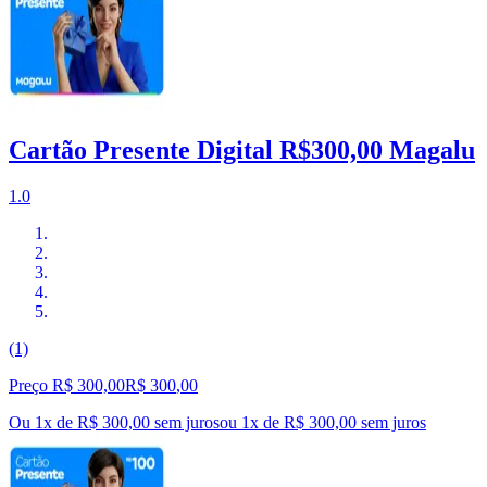
Cartão Presente Digital R$300,00 Magalu
1.0
(1)
Preço R$ 300,00
R$
300
,
00
Ou 1x de R$ 300,00 sem juros
ou
1
x de
R$ 300,00
sem juros