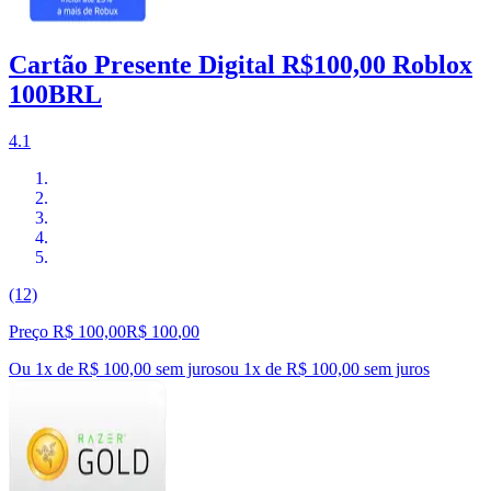
Cartão Presente Digital R$100,00 Roblox
100BRL
4.1
(12)
Preço R$ 100,00
R$
100
,
00
Ou 1x de R$ 100,00 sem juros
ou
1
x de
R$ 100,00
sem juros