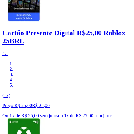
Cartão Presente Digital R$25,00 Roblox
25BRL
4.1
(12)
Preço R$ 25,00
R$
25
,
00
Ou 1x de R$ 25,00 sem juros
ou
1
x de
R$ 25,00
sem juros