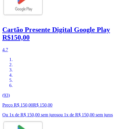
Cartão Presente Digital Google Play
R$150,00
4.7
(93)
Preço R$ 150,00
R$
150
,
00
Ou 1x de R$ 150,00 sem juros
ou
1
x de
R$ 150,00
sem juros