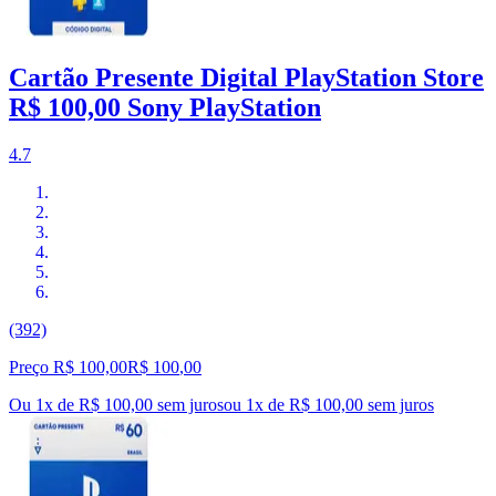
Cartão Presente Digital PlayStation Store
R$ 100,00 Sony PlayStation
4.7
(392)
Preço R$ 100,00
R$
100
,
00
Ou 1x de R$ 100,00 sem juros
ou
1
x de
R$ 100,00
sem juros