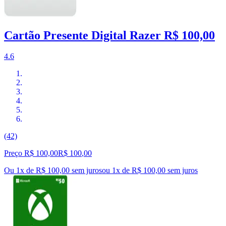
Cartão Presente Digital Razer R$ 100,00
4.6
(42)
Preço R$ 100,00
R$
100
,
00
Ou 1x de R$ 100,00 sem juros
ou
1
x de
R$ 100,00
sem juros