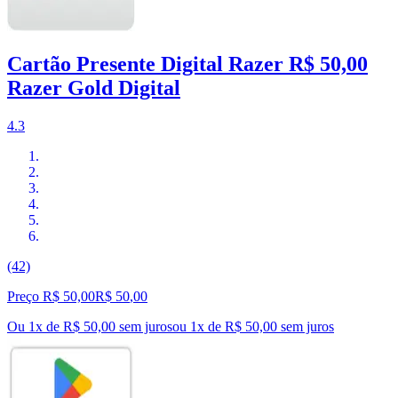
Cartão Presente Digital Razer R$ 50,00
Razer Gold Digital
4.3
(42)
Preço R$ 50,00
R$
50
,
00
Ou 1x de R$ 50,00 sem juros
ou
1
x de
R$ 50,00
sem juros