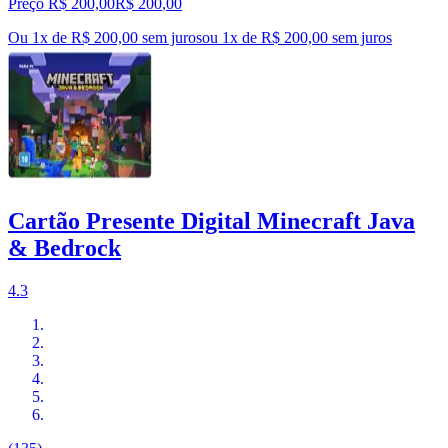
Preço R$ 200,00
R$
200
,
00
Ou 1x de R$ 200,00 sem juros
ou
1
x de
R$ 200,00
sem juros
Cartão Presente Digital Minecraft Java
& Bedrock
4.3