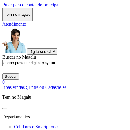
Pular para o conteudo principal
Tem no magalu
Atendimento
Digite seu CEP
Buscar no Magalu
Buscar
0
Boas vindas :)
Entre ou Cadastre-se
Tem no Magalu
Departamentos
Celulares e Smartphones