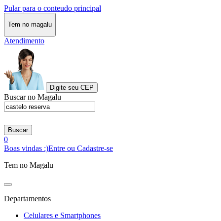
Pular para o conteudo principal
Tem no magalu
Atendimento
Digite seu CEP
Buscar no Magalu
Buscar
0
Boas vindas :)
Entre ou Cadastre-se
Tem no Magalu
Departamentos
Celulares e Smartphones