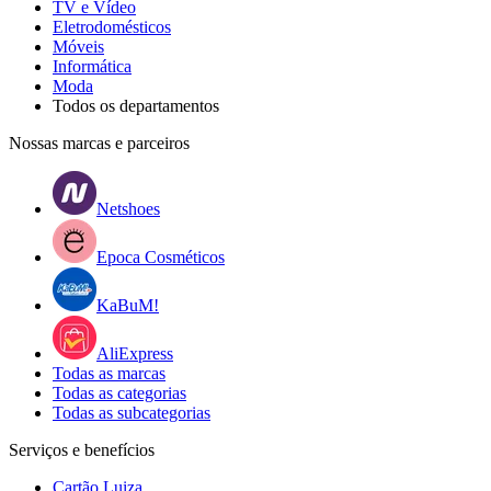
TV e Vídeo
Eletrodomésticos
Móveis
Informática
Moda
Todos os departamentos
Nossas marcas e parceiros
Netshoes
Epoca Cosméticos
KaBuM!
AliExpress
Todas as marcas
Todas as categorias
Todas as subcategorias
Serviços e benefícios
Cartão Luiza