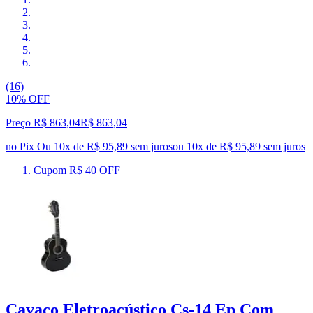
(16)
10% OFF
Preço R$ 863,04
R$
863
,
04
no Pix
Ou 10x de R$ 95,89 sem juros
ou
10
x de
R$ 95,89
sem juros
Cupom R$ 40 OFF
Cavaco Eletroacústico Cs-14 Ep Com