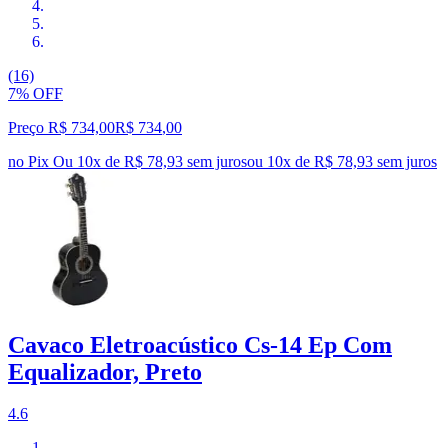
(16)
7% OFF
Preço R$ 734,00
R$
734
,
00
no Pix
Ou 10x de R$ 78,93 sem juros
ou
10
x de
R$ 78,93
sem juros
Cavaco Eletroacústico Cs-14 Ep Com
Equalizador, Preto
4.6