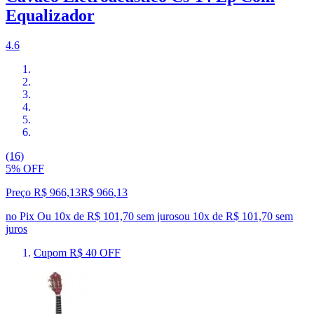
Equalizador
4.6
(16)
5% OFF
Preço R$ 966,13
R$
966
,
13
no Pix
Ou 10x de R$ 101,70 sem juros
ou
10
x de
R$ 101,70
sem
juros
Cupom R$ 40 OFF