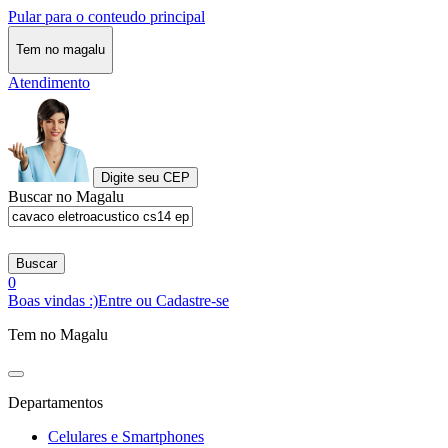
Pular para o conteudo principal
Tem no magalu
Atendimento
Digite seu CEP
Buscar no Magalu
Buscar
0
Boas vindas :)
Entre ou Cadastre-se
Tem no Magalu
Departamentos
Celulares e Smartphones