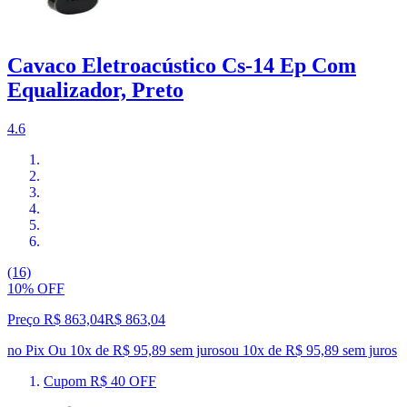
Cavaco Eletroacústico Cs-14 Ep Com
Equalizador, Preto
4.6
(16)
10% OFF
Preço R$ 863,04
R$
863
,
04
no Pix
Ou 10x de R$ 95,89 sem juros
ou
10
x de
R$ 95,89
sem juros
Cupom R$ 40 OFF