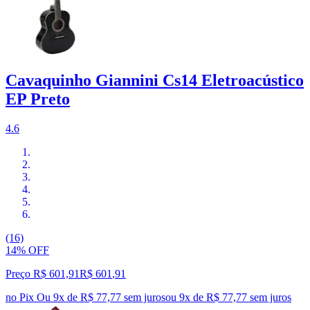
Cavaquinho Giannini Cs14 Eletroacústico
EP Preto
4.6
(16)
14% OFF
Preço R$ 601,91
R$
601
,
91
no Pix
Ou 9x de R$ 77,77 sem juros
ou
9
x de
R$ 77,77
sem juros