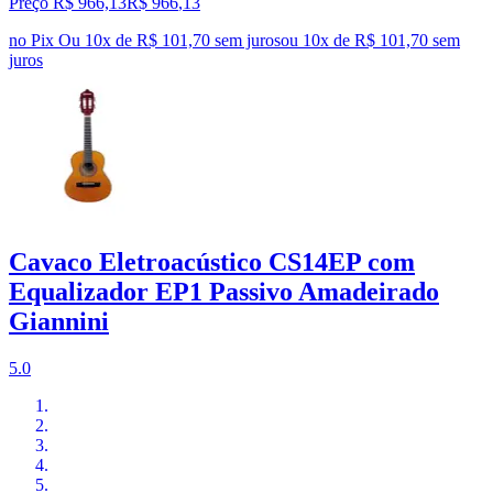
Preço R$ 966,13
R$
966
,
13
no Pix
Ou 10x de R$ 101,70 sem juros
ou
10
x de
R$ 101,70
sem
juros
Cavaco Eletroacústico CS14EP com
Equalizador EP1 Passivo Amadeirado
Giannini
5.0