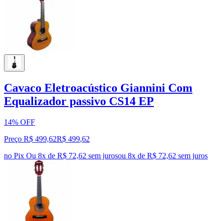
Cavaco Eletroacústico Giannini Com
Equalizador passivo CS14 EP
14% OFF
Preço R$ 499,62
R$
499
,
62
no Pix
Ou 8x de R$ 72,62 sem juros
ou
8
x de
R$ 72,62
sem juros