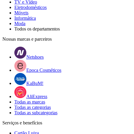
TV e Vídeo
Eletrodomésticos
Móveis
Informática
Moda
Todos os departamentos
Nossas marcas e parceiros
Netshoes
Epoca Cosméticos
KaBuM!
AliExpress
Todas as marcas
Todas as categorias
Todas as subcategorias
Serviços e benefícios
Cartão Luiza