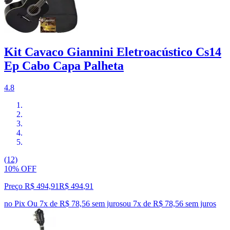
Kit Cavaco Giannini Eletroacústico Cs14
Ep Cabo Capa Palheta
4.8
(12)
10% OFF
Preço R$ 494,91
R$
494
,
91
no Pix
Ou 7x de R$ 78,56 sem juros
ou
7
x de
R$ 78,56
sem juros