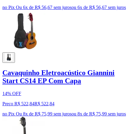
no Pix
Ou 6x de R$ 56,67 sem juros
ou
6
x de
R$ 56,67
sem juros
Cavaquinho Eletroacústico Giannini
Start CS14 EP Com Capa
14% OFF
Preço R$ 522,84
R$
522
,
84
no Pix
Ou 8x de R$ 75,99 sem juros
ou
8
x de
R$ 75,99
sem juros