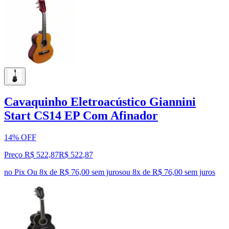
Cavaquinho Eletroacústico Giannini
Start CS14 EP Com Afinador
14% OFF
Preço R$ 522,87
R$
522
,
87
no Pix
Ou 8x de R$ 76,00 sem juros
ou
8
x de
R$ 76,00
sem juros