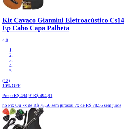
Kit Cavaco Giannini Eletroacústico Cs14
Ep Cabo Capa Palheta
4.8
(12)
10% OFF
Preço R$ 494,91
R$
494
,
91
no Pix
Ou 7x de R$ 78,56 sem juros
ou
7
x de
R$ 78,56
sem juros