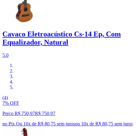
Cavaco Eletroacústico Cs-14 Ep, Com
Equalizador, Natural
5.0
(4)
7% OFF
Preço R$ 750,97
R$
750
,
97
no Pix
Ou 10x de R$ 80,75 sem juros
ou
10
x de
R$ 80,75
sem juros