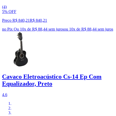
(4)
5% OFF
Preço R$ 840,21
R$
840
,
21
no Pix
Ou 10x de R$ 88,44 sem juros
ou
10
x de
R$ 88,44
sem juros
Cavaco Eletroacústico Cs-14 Ep Com
Equalizador, Preto
4.6