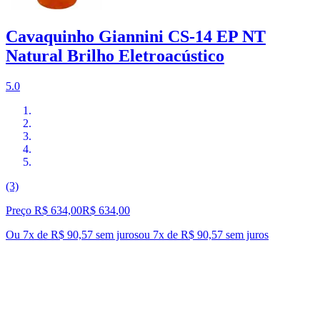
Cavaquinho Giannini CS-14 EP NT
Natural Brilho Eletroacústico
5.0
(3)
Preço R$ 634,00
R$
634
,
00
Ou 7x de R$ 90,57 sem juros
ou
7
x de
R$ 90,57
sem juros