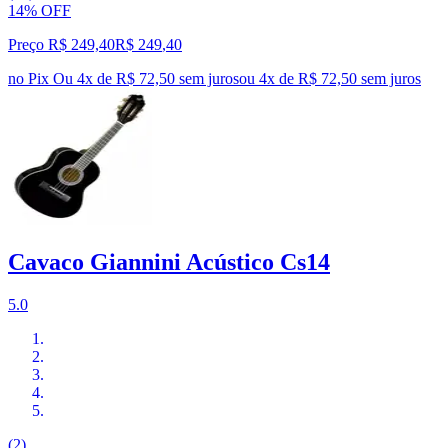
14% OFF
Preço R$ 249,40
R$
249
,
40
no Pix
Ou 4x de R$ 72,50 sem juros
ou
4
x de
R$ 72,50
sem juros
Cavaco Giannini Acústico Cs14
5.0
(2)