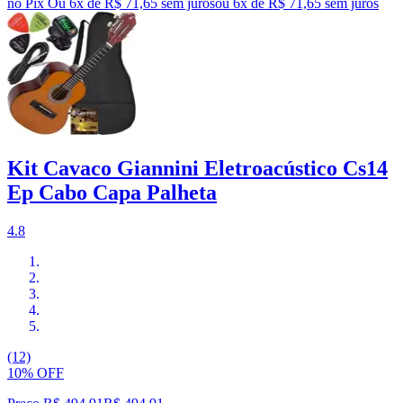
no Pix
Ou 6x de R$ 71,65 sem juros
ou
6
x de
R$ 71,65
sem juros
Kit Cavaco Giannini Eletroacústico Cs14
Ep Cabo Capa Palheta
4.8
(12)
10% OFF