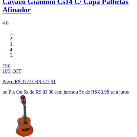
Cavaco Giannini Cs14 C/ Capa Palhetas
Afinador
4.8
(36)
10% OFF
Preço R$ 377,91
R$
377
,
91
no Pix
Ou 5x de R$ 83,98 sem juros
ou
5
x de
R$ 83,98
sem juros