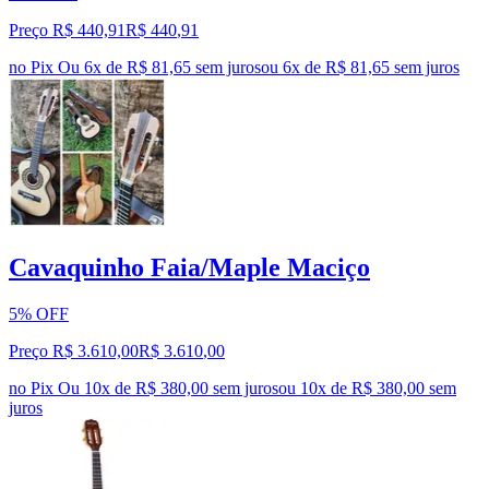
Preço R$ 440,91
R$
440
,
91
no Pix
Ou 6x de R$ 81,65 sem juros
ou
6
x de
R$ 81,65
sem juros
Cavaquinho Faia/Maple Maciço
5% OFF
Preço R$ 3.610,00
R$
3.610
,
00
no Pix
Ou 10x de R$ 380,00 sem juros
ou
10
x de
R$ 380,00
sem
juros