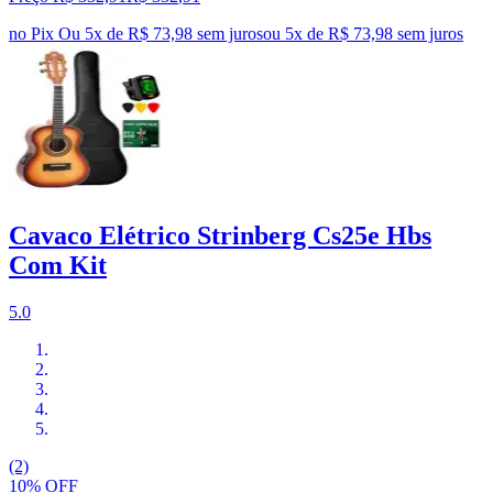
no Pix
Ou 5x de R$ 73,98 sem juros
ou
5
x de
R$ 73,98
sem juros
Cavaco Elétrico Strinberg Cs25e Hbs
Com Kit
5.0
(2)
10% OFF