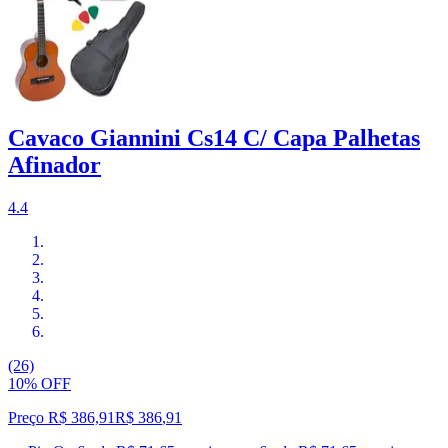
Cavaco Giannini Cs14 C/ Capa Palhetas
Afinador
4.4
(26)
10% OFF
Preço R$ 386,91
R$
386
,
91