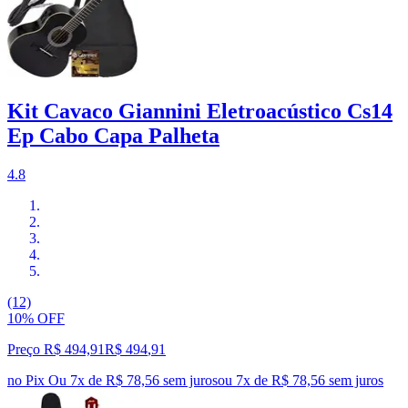
Kit Cavaco Giannini Eletroacústico Cs14
Ep Cabo Capa Palheta
4.8
(12)
10% OFF
Preço R$ 494,91
R$
494
,
91
no Pix
Ou 7x de R$ 78,56 sem juros
ou
7
x de
R$ 78,56
sem juros