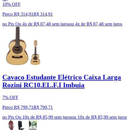
10% OFF
Preço R$ 314,91
R$
314
,
91
no Pix
Ou 4x de R$ 87,48 sem juros
ou
4
x de
R$ 87,48
sem juros
Cavaco Estudante Elétrico Caixa Larga
Rozini RC10.EL.F.I Imbuia
7% OFF
Preço R$ 799,71
R$
799
,
71
no Pix
Ou 10x de R$ 85,99 sem juros
ou
10
x de
R$ 85,99
sem juros