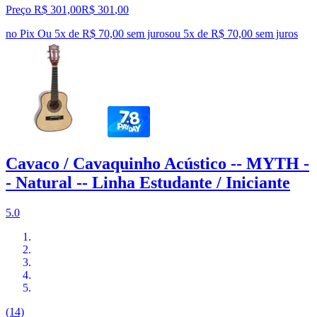
Preço R$ 301,00
R$
301
,
00
no Pix
Ou 5x de R$ 70,00 sem juros
ou
5
x de
R$ 70,00
sem juros
Cavaco / Cavaquinho Acústico -- MYTH -
- Natural -- Linha Estudante / Iniciante
5.0
(14)