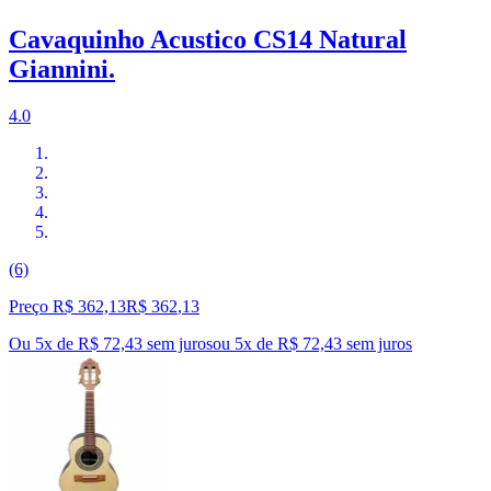
Cavaquinho Acustico CS14 Natural
Giannini.
4.0
(6)
Preço R$ 362,13
R$
362
,
13
Ou 5x de R$ 72,43 sem juros
ou
5
x de
R$ 72,43
sem juros