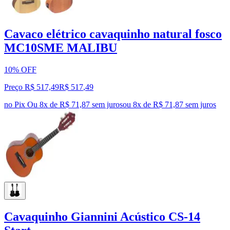
Cavaco elétrico cavaquinho natural fosco
MC10SME MALIBU
10% OFF
Preço R$ 517,49
R$
517
,
49
no Pix
Ou 8x de R$ 71,87 sem juros
ou
8
x de
R$ 71,87
sem juros
Cavaquinho Giannini Acústico CS-14