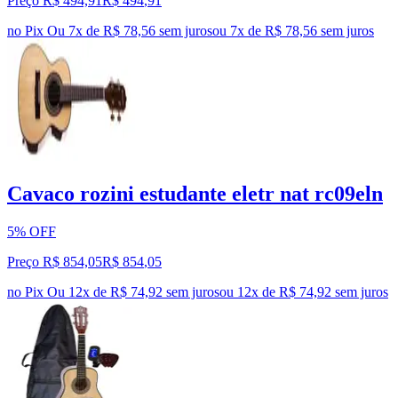
Preço R$ 494,91
R$
494
,
91
no Pix
Ou 7x de R$ 78,56 sem juros
ou
7
x de
R$ 78,56
sem juros
Cavaco rozini estudante eletr nat rc09eln
5% OFF
Preço R$ 854,05
R$
854
,
05
no Pix
Ou 12x de R$ 74,92 sem juros
ou
12
x de
R$ 74,92
sem juros