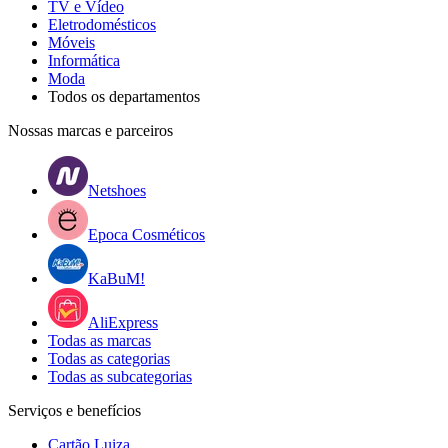
TV e Vídeo
Eletrodomésticos
Móveis
Informática
Moda
Todos os departamentos
Nossas marcas e parceiros
Netshoes
Epoca Cosméticos
KaBuM!
AliExpress
Todas as marcas
Todas as categorias
Todas as subcategorias
Serviços e benefícios
Cartão Luiza