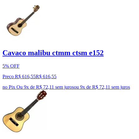
Cavaco malibu ctmm ctsm e152
5% OFF
Preço R$ 616,55
R$
616
,
55
no Pix
Ou 9x de R$ 72,11 sem juros
ou
9
x de
R$ 72,11
sem juros