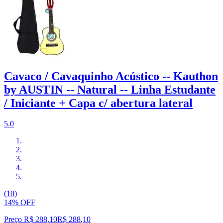
Cavaco / Cavaquinho Acústico -- Kauthon
by AUSTIN -- Natural -- Linha Estudante
/ Iniciante + Capa c/ abertura lateral
5.0
(10)
14% OFF
Preço R$ 288,10
R$
288
,
10