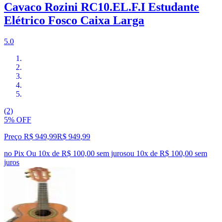
Cavaco Rozini RC10.EL.F.I Estudante
Elétrico Fosco Caixa Larga
5.0
(2)
5% OFF
Preço R$ 949,99
R$
949
,
99
no Pix
Ou 10x de R$ 100,00 sem juros
ou
10
x de
R$ 100,00
sem
juros