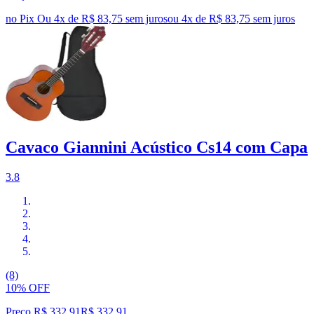
no Pix
Ou 4x de R$ 83,75 sem juros
ou
4
x de
R$ 83,75
sem juros
Cavaco Giannini Acústico Cs14 com Capa
3.8
(8)
10% OFF
Preço R$ 332,91
R$
332
,
91