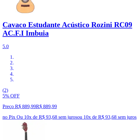
Cavaco Estudante Acústico Rozini RC09
AC.F.I Imbuia
5.0
(2)
5% OFF
Preço R$ 889,99
R$
889
,
99
no Pix
Ou 10x de R$ 93,68 sem juros
ou
10
x de
R$ 93,68
sem juros