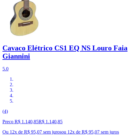
Cavaco Elétrico CS1 EQ NS Louro Faia
Giannini
5.0
(4)
Preço R$ 1.140,85
R$
1.140
,
85
Ou 12x de R$ 95,07 sem juros
ou
12
x de
R$ 95,07
sem juros