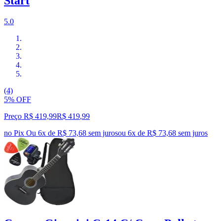
Start
5.0
(4)
5% OFF
Preço R$ 419,99
R$
419
,
99
no Pix
Ou 6x de R$ 73,68 sem juros
ou
6
x de
R$ 73,68
sem juros