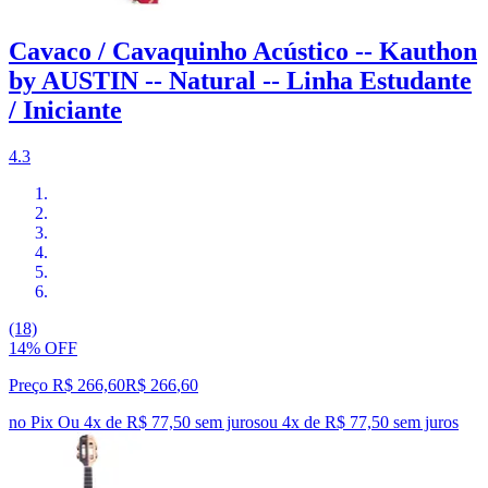
Cavaco / Cavaquinho Acústico -- Kauthon
by AUSTIN -- Natural -- Linha Estudante
/ Iniciante
4.3
(18)
14% OFF
Preço R$ 266,60
R$
266
,
60
no Pix
Ou 4x de R$ 77,50 sem juros
ou
4
x de
R$ 77,50
sem juros