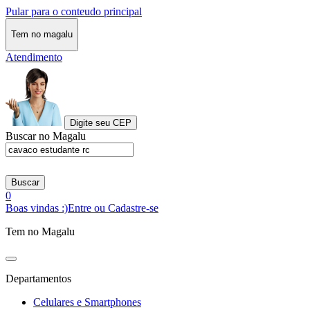
Pular para o conteudo principal
Tem no magalu
Atendimento
Digite seu CEP
Buscar no Magalu
Buscar
0
Boas vindas :)
Entre ou Cadastre-se
Tem no Magalu
Departamentos
Celulares e Smartphones