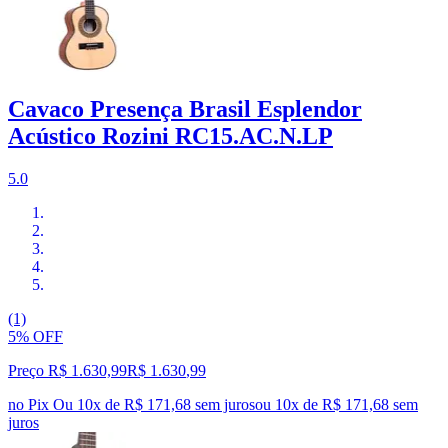
Cavaco Presença Brasil Esplendor
Acústico Rozini RC15.AC.N.LP
5.0
(1)
5% OFF
Preço R$ 1.630,99
R$
1.630
,
99
no Pix
Ou 10x de R$ 171,68 sem juros
ou
10
x de
R$ 171,68
sem
juros