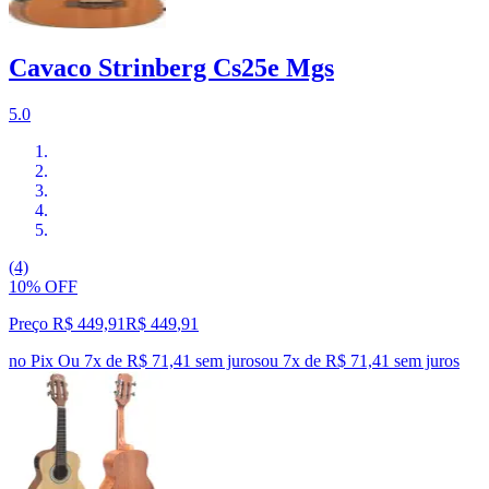
Cavaco Strinberg Cs25e Mgs
5.0
(4)
10% OFF
Preço R$ 449,91
R$
449
,
91
no Pix
Ou 7x de R$ 71,41 sem juros
ou
7
x de
R$ 71,41
sem juros