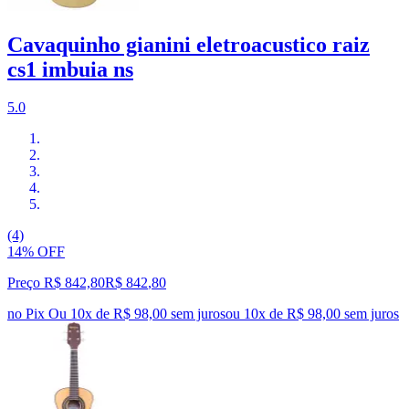
Cavaquinho gianini eletroacustico raiz
cs1 imbuia ns
5.0
(4)
14% OFF
Preço R$ 842,80
R$
842
,
80
no Pix
Ou 10x de R$ 98,00 sem juros
ou
10
x de
R$ 98,00
sem juros