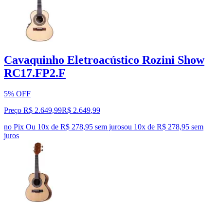
Cavaquinho Eletroacústico Rozini Show
RC17.FP2.F
5% OFF
Preço R$ 2.649,99
R$
2.649
,
99
no Pix
Ou 10x de R$ 278,95 sem juros
ou
10
x de
R$ 278,95
sem
juros