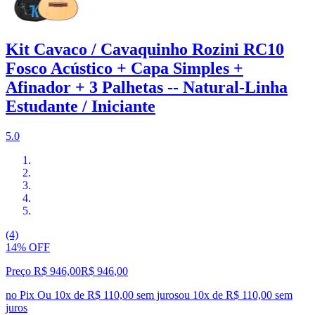
Kit Cavaco / Cavaquinho Rozini RC10
Fosco Acústico + Capa Simples +
Afinador + 3 Palhetas -- Natural-Linha
Estudante / Iniciante
5.0
(4)
14% OFF
Preço R$ 946,00
R$
946
,
00
no Pix
Ou 10x de R$ 110,00 sem juros
ou
10
x de
R$ 110,00
sem
juros