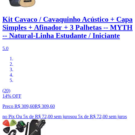
Kit Cavaco / Cavaquinho Acústico + Capa
Simples + Afinador + 3 Palhetas -- MYTH
-- Natural-Linha Estudante / Iniciante
5.0
(20)
14% OFF
Preço R$ 309,60
R$
309
,
60
no Pix
Ou 5x de R$ 72,00 sem juros
ou
5
x de
R$ 72,00
sem juros