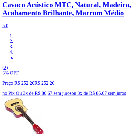
Cavaco Acústico MTC, Natural, Madeira,
Acabamento Brilhante, Marrom Médio
5.0
(2)
3% OFF
Preço R$ 252,20
R$
252
,
20
no Pix
Ou 3x de R$ 86,67 sem juros
ou
3
x de
R$ 86,67
sem juros