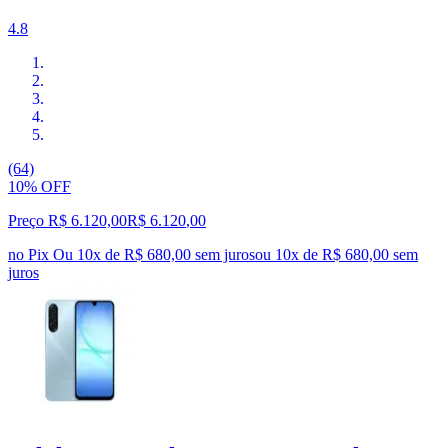
4.8
(64)
10% OFF
Preço R$ 6.120,00
R$
6.120
,
00
no Pix
Ou 10x de R$ 680,00 sem juros
ou
10
x de
R$ 680,00
sem
juros