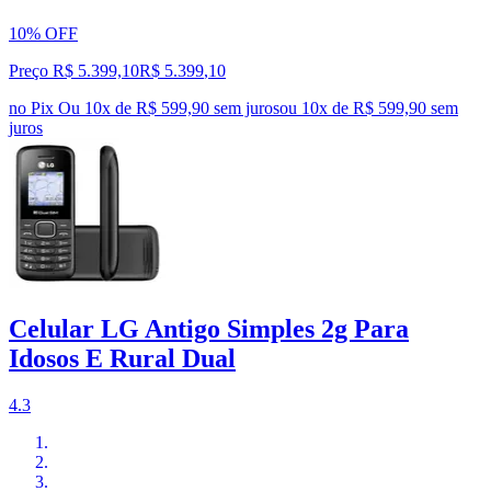
10% OFF
Preço R$ 5.399,10
R$
5.399
,
10
no Pix
Ou 10x de R$ 599,90 sem juros
ou
10
x de
R$ 599,90
sem
juros
Celular LG Antigo Simples 2g Para
Idosos E Rural Dual
4.3