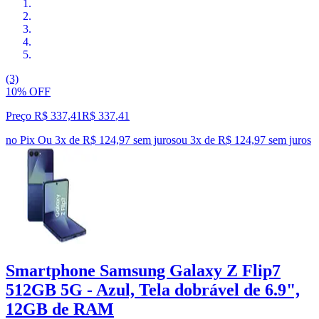
(3)
10% OFF
Preço R$ 337,41
R$
337
,
41
no Pix
Ou 3x de R$ 124,97 sem juros
ou
3
x de
R$ 124,97
sem juros
Smartphone Samsung Galaxy Z Flip7
512GB 5G - Azul, Tela dobrável de 6.9",
12GB de RAM