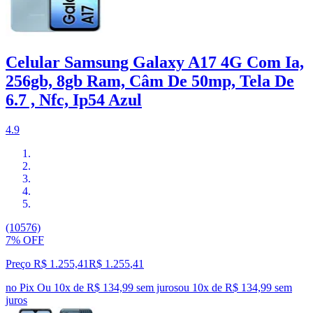
Celular Samsung Galaxy A17 4G Com Ia,
256gb, 8gb Ram, Câm De 50mp, Tela De
6.7 , Nfc, Ip54 Azul
4.9
(10576)
7% OFF
Preço R$ 1.255,41
R$
1.255
,
41
no Pix
Ou 10x de R$ 134,99 sem juros
ou
10
x de
R$ 134,99
sem
juros