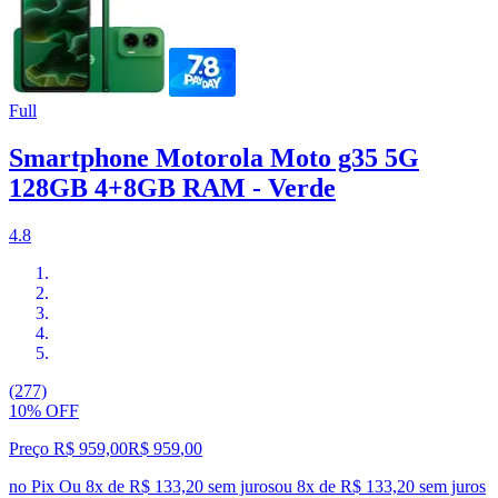
Full
Smartphone Motorola Moto g35 5G
128GB 4+8GB RAM - Verde
4.8
(277)
10% OFF
Preço R$ 959,00
R$
959
,
00
no Pix
Ou 8x de R$ 133,20 sem juros
ou
8
x de
R$ 133,20
sem juros