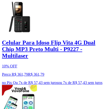
Celular Para Idoso Flip Vita 4G Dual
Chip MP3 Preto Multi - P9227 -
Multilaser
10% OFF
Preço R$ 361,79
R$
361
,
79
no Pix
Ou 7x de R$ 57,43 sem juros
ou
7
x de
R$ 57,43
sem juros