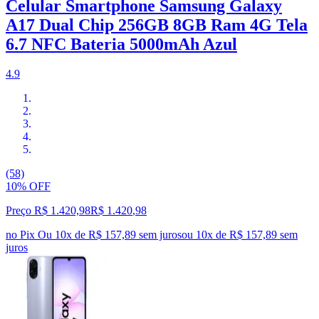
Celular Smartphone Samsung Galaxy
A17 Dual Chip 256GB 8GB Ram 4G Tela
6.7 NFC Bateria 5000mAh Azul
4.9
(58)
10% OFF
Preço R$ 1.420,98
R$
1.420
,
98
no Pix
Ou 10x de R$ 157,89 sem juros
ou
10
x de
R$ 157,89
sem
juros