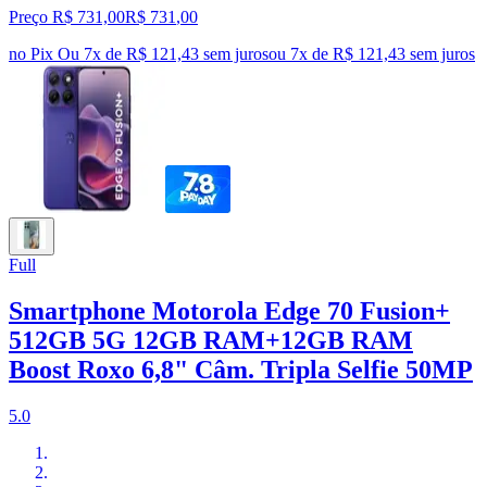
Preço R$ 731,00
R$
731
,
00
no Pix
Ou 7x de R$ 121,43 sem juros
ou
7
x de
R$ 121,43
sem juros
Full
Smartphone Motorola Edge 70 Fusion+
512GB 5G 12GB RAM+12GB RAM
Boost Roxo 6,8" Câm. Tripla Selfie 50MP
5.0