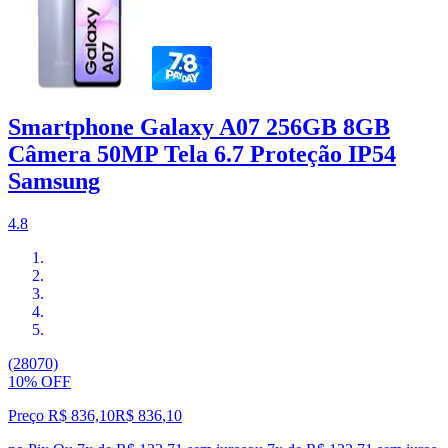
Smartphone Galaxy A07 256GB 8GB
Câmera 50MP Tela 6.7 Proteção IP54
Samsung
4.8
(28070)
10% OFF
Preço R$ 836,10
R$
836
,
10