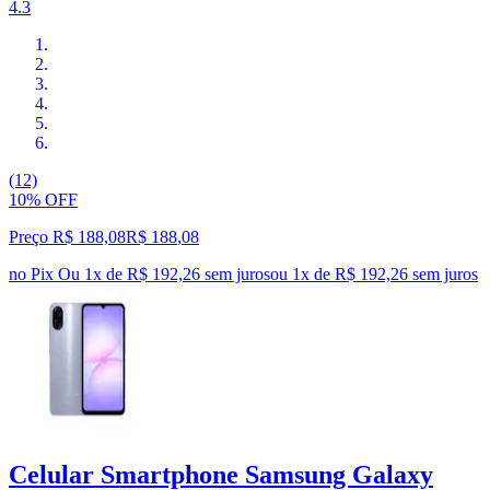
4.3
(12)
10% OFF
Preço R$ 188,08
R$
188
,
08
no Pix
Ou 1x de R$ 192,26 sem juros
ou
1
x de
R$ 192,26
sem juros
Celular Smartphone Samsung Galaxy