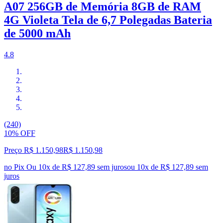
A07 256GB de Memória 8GB de RAM
4G Violeta Tela de 6,7 Polegadas Bateria
de 5000 mAh
4.8
(240)
10% OFF
Preço R$ 1.150,98
R$
1.150
,
98
no Pix
Ou 10x de R$ 127,89 sem juros
ou
10
x de
R$ 127,89
sem
juros