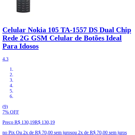
Celular Nokia 105 TA-1557 DS Dual Chip
Rede 2G GSM Celular de Botões Ideal
Para Idosos
4.3
(9)
7% OFF
Preço R$ 130,19
R$
130
,
19
no Pix
Ou 2x de R$ 70,00 sem juros
ou
2
x de
R$ 70,00
sem juros