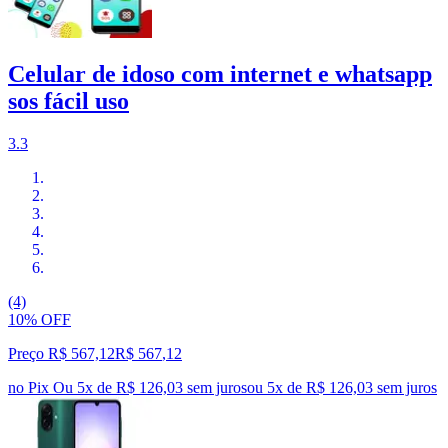
Celular de idoso com internet e whatsapp
sos fácil uso
3.3
(4)
10% OFF
Preço R$ 567,12
R$
567
,
12
no Pix
Ou 5x de R$ 126,03 sem juros
ou
5
x de
R$ 126,03
sem juros