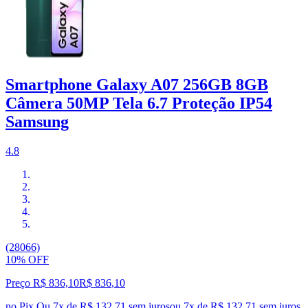
Smartphone Galaxy A07 256GB 8GB
Câmera 50MP Tela 6.7 Proteção IP54
Samsung
4.8
(28066)
10% OFF
Preço R$ 836,10
R$
836
,
10
no Pix
Ou 7x de R$ 132,71 sem juros
ou
7
x de
R$ 132,71
sem juros