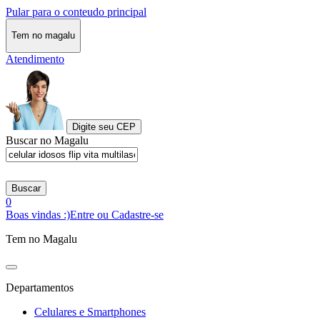
Pular para o conteudo principal
Tem no magalu
Atendimento
Digite seu CEP
Buscar no Magalu
Buscar
0
Boas vindas :)
Entre ou Cadastre-se
Tem no Magalu
Departamentos
Celulares e Smartphones