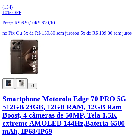
(134)
10% OFF
Preço R$ 629,10
R$
629
,
10
no Pix
Ou 5x de R$ 139,80 sem juros
ou
5
x de
R$ 139,80
sem juros
+1
Smartphone Motorola Edge 70 PRO 5G
512GB 24GB, 12GB RAM, 12GB Ram
Boost, 4 câmeras de 50MP, Tela 1.5K
extreme AMOLED 144Hz,Bateria 6500
mAh, IP68/IP69