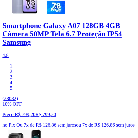
Smartphone Galaxy A07 128GB 4GB
Câmera 50MP Tela 6.7 Proteção IP54
Samsung
4.8
(28082)
10% OFF
Preço R$ 799,20
R$
799
,
20
no Pix
Ou 7x de R$ 126,86 sem juros
ou
7
x de
R$ 126,86
sem juros