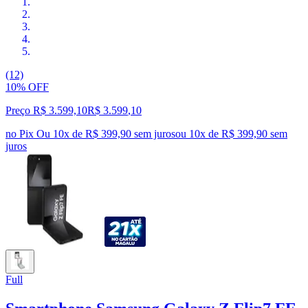
(12)
10% OFF
Preço R$ 3.599,10
R$
3.599
,
10
no Pix
Ou 10x de R$ 399,90 sem juros
ou
10
x de
R$ 399,90
sem
juros
Full