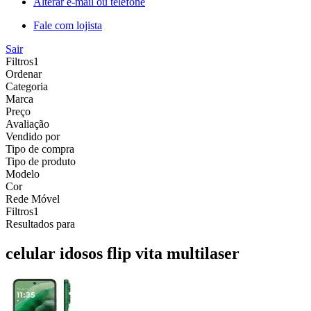
Alterar e-mail ou telefone
Fale com lojista
Sair
Filtros
1
Ordenar
Categoria
Marca
Preço
Avaliação
Vendido por
Tipo de compra
Tipo de produto
Modelo
Cor
Rede Móvel
Filtros
1
Resultados para
celular idosos flip vita multilaser