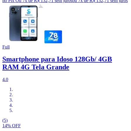
no Pix
Ou 7x de R$ 132,71 sem juros
ou
7
x de
R$ 132,71
sem juros
Full
Smartphone para Idoso 128Gb/ 4GB
RAM 4G Tela Grande
4.0
(5)
14% OFF