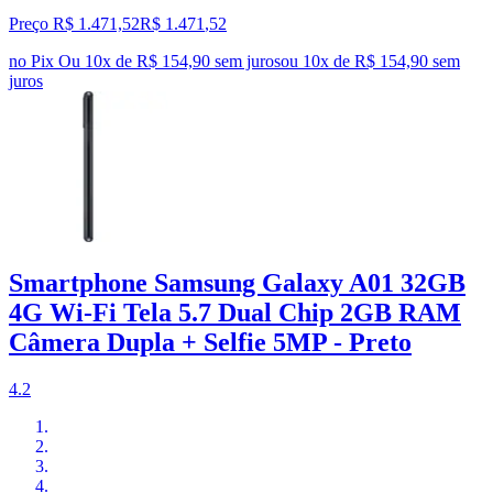
Preço R$ 1.471,52
R$
1.471
,
52
no Pix
Ou 10x de R$ 154,90 sem juros
ou
10
x de
R$ 154,90
sem
juros
Smartphone Samsung Galaxy A01 32GB
4G Wi-Fi Tela 5.7 Dual Chip 2GB RAM
Câmera Dupla + Selfie 5MP - Preto
4.2