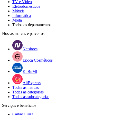
TV e Vídeo
Eletrodomésticos
Móveis
Informática
Moda
Todos os departamentos
Nossas marcas e parceiros
Netshoes
Epoca Cosméticos
KaBuM!
AliExpress
Todas as marcas
Todas as categorias
Todas as subcategorias
Serviços e benefícios
Cartão Luiza