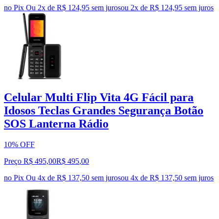
no Pix
Ou 2x de R$ 124,95 sem juros
ou
2
x de
R$ 124,95
sem juros
Celular Multi Flip Vita 4G Fácil para
Idosos Teclas Grandes Segurança Botão
SOS Lanterna Rádio
10% OFF
Preço R$ 495,00
R$
495
,
00
no Pix
Ou 4x de R$ 137,50 sem juros
ou
4
x de
R$ 137,50
sem juros