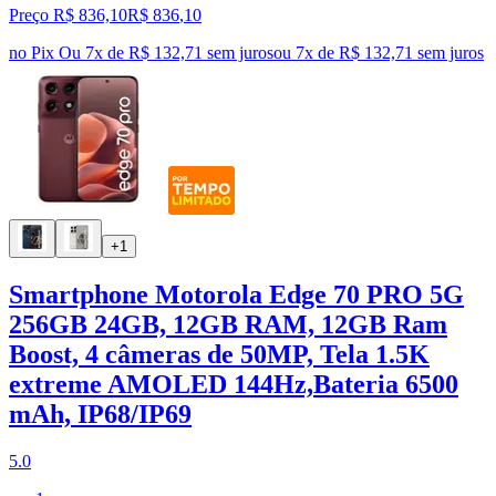
Preço R$ 836,10
R$
836
,
10
no Pix
Ou 7x de R$ 132,71 sem juros
ou
7
x de
R$ 132,71
sem juros
+1
Smartphone Motorola Edge 70 PRO 5G
256GB 24GB, 12GB RAM, 12GB Ram
Boost, 4 câmeras de 50MP, Tela 1.5K
extreme AMOLED 144Hz,Bateria 6500
mAh, IP68/IP69
5.0