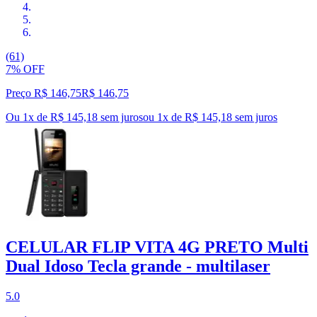
(61)
7% OFF
Preço R$ 146,75
R$
146
,
75
Ou 1x de R$ 145,18 sem juros
ou
1
x de
R$ 145,18
sem juros
CELULAR FLIP VITA 4G PRETO Multi
Dual Idoso Tecla grande - multilaser
5.0