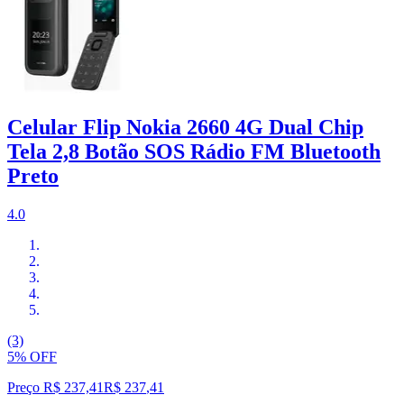
Celular Flip Nokia 2660 4G Dual Chip
Tela 2,8 Botão SOS Rádio FM Bluetooth
Preto
4.0
(3)
5% OFF
Preço R$ 237,41
R$
237
,
41