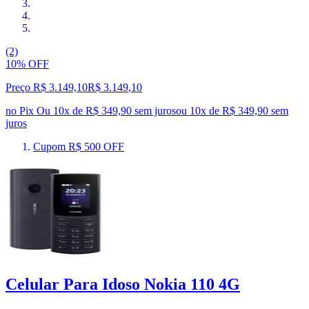
(2)
10% OFF
Preço R$ 3.149,10
R$
3.149
,
10
no Pix
Ou 10x de R$ 349,90 sem juros
ou
10
x de
R$ 349,90
sem
juros
Cupom R$ 500 OFF
Celular Para Idoso Nokia 110 4G