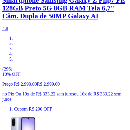
Smartphone Samsung Galaxy Z Flip7 FE
128GB Preto 5G 8GB RAM Tela 6,7"
Câm. Dupla de 50MP Galaxy AI
4.8
(296)
10% OFF
Preço R$ 2.999,00
R$
2.999
,
00
no Pix
Ou 10x de R$ 333,22 sem juros
ou
10
x de
R$ 333,22
sem
juros
Cupom R$ 200 OFF