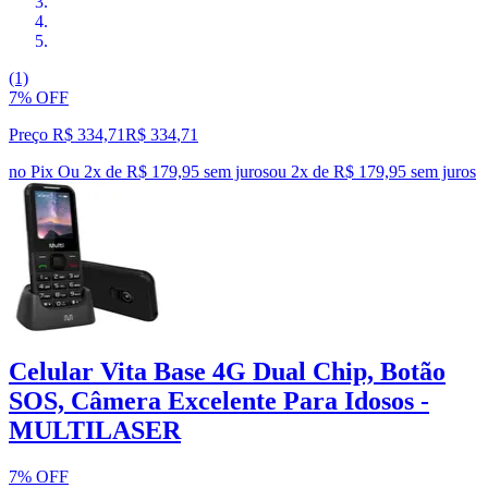
(1)
7% OFF
Preço R$ 334,71
R$
334
,
71
no Pix
Ou 2x de R$ 179,95 sem juros
ou
2
x de
R$ 179,95
sem juros
Celular Vita Base 4G Dual Chip, Botão
SOS, Câmera Excelente Para Idosos -
MULTILASER
7% OFF