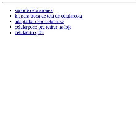
suporte celularonex
kit para troca de tela de celularcola
adaptador usbc celularize
celularpoco pra retirar na loja
celularoto g 05