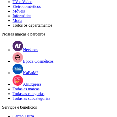
TV e Vídeo
Eletrodomésticos
Móveis
Informática
Moda
Todos os departamentos
Nossas marcas e parceiros
Netshoes
Epoca Cosméticos
KaBuM!
AliExpress
Todas as marcas
Todas as categorias
Todas as subcategorias
Serviços e benefícios
Cartão Luiza