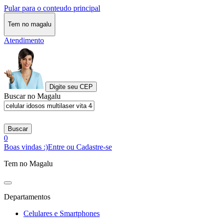
Pular para o conteudo principal
Tem no magalu
Atendimento
Digite seu CEP
Buscar no Magalu
Buscar
0
Boas vindas :)
Entre ou Cadastre-se
Tem no Magalu
Departamentos
Celulares e Smartphones