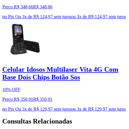
Preço R$ 348,66
R$
348
,
66
no Pix
Ou 3x de R$ 124,97 sem juros
ou
3
x de
R$ 124,97
sem juros
Celular Idosos Multilaser Vita 4G Com
Base Dois Chips Botão Sos
10% OFF
Preço R$ 350,91
R$
350
,
91
no Pix
Ou 3x de R$ 129,97 sem juros
ou
3
x de
R$ 129,97
sem juros
Consultas Relacionadas