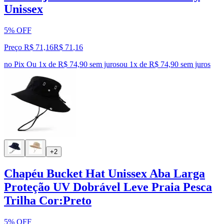
Unissex
5% OFF
Preço R$ 71,16
R$
71
,
16
no Pix
Ou 1x de R$ 74,90 sem juros
ou
1
x de
R$ 74,90
sem juros
+2
Chapéu Bucket Hat Unissex Aba Larga
Proteção UV Dobrável Leve Praia Pesca
Trilha Cor:Preto
5% OFF