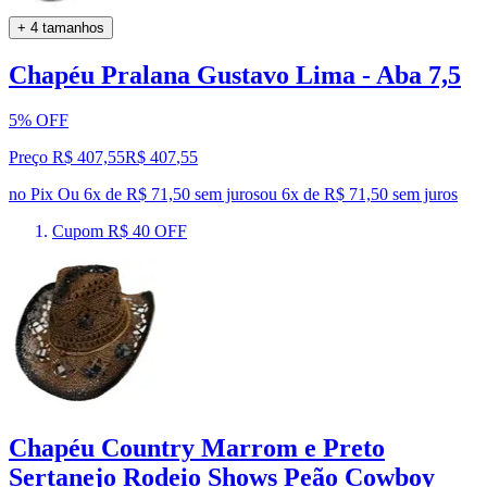
+ 4 tamanhos
Chapéu Pralana Gustavo Lima - Aba 7,5
5% OFF
Preço R$ 407,55
R$
407
,
55
no Pix
Ou 6x de R$ 71,50 sem juros
ou
6
x de
R$ 71,50
sem juros
Cupom R$ 40 OFF
Chapéu Country Marrom e Preto
Sertanejo Rodeio Shows Peão Cowboy