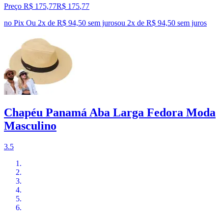
Preço R$ 175,77
R$
175
,
77
no Pix
Ou 2x de R$ 94,50 sem juros
ou
2
x de
R$ 94,50
sem juros
Chapéu Panamá Aba Larga Fedora Moda
Masculino
3.5