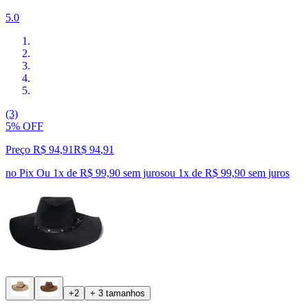
5.0
(3)
5% OFF
Preço R$ 94,91
R$
94
,
91
no Pix
Ou 1x de R$ 99,90 sem juros
ou
1
x de
R$ 99,90
sem juros
+2
+ 3 tamanhos