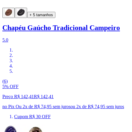
+ 5 tamanhos
Chapéu Gaúcho Tradicional Campeiro
5.0
(6)
5% OFF
Preço R$ 142,41
R$
142
,
41
no Pix
Ou 2x de R$ 74,95 sem juros
ou
2
x de
R$ 74,95
sem juros
Cupom R$ 30 OFF