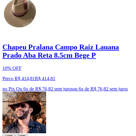
Chapeu Pralana Campo Raiz Lauana
Prado Aba Reta 8.5cm Bege P
10% OFF
Preço R$ 414,81
R$
414
,
81
no Pix
Ou 6x de R$ 76,82 sem juros
ou
6
x de
R$ 76,82
sem juros