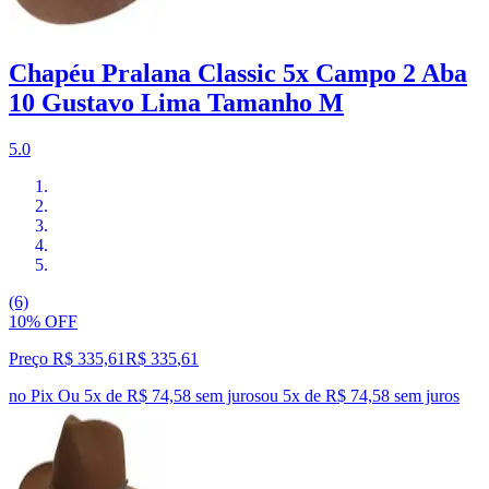
Chapéu Pralana Classic 5x Campo 2 Aba
10 Gustavo Lima Tamanho M
5.0
(6)
10% OFF
Preço R$ 335,61
R$
335
,
61
no Pix
Ou 5x de R$ 74,58 sem juros
ou
5
x de
R$ 74,58
sem juros