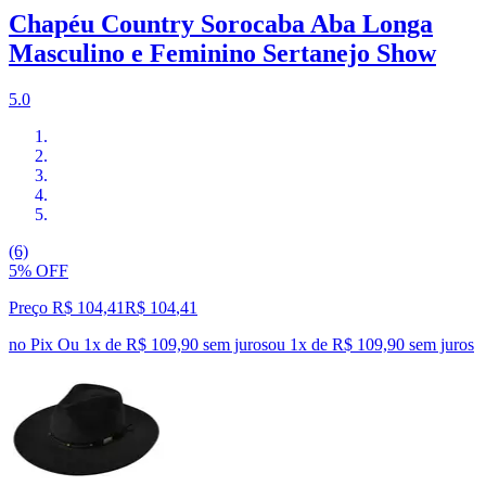
Chapéu Country Sorocaba Aba Longa
Masculino e Feminino Sertanejo Show
5.0
(6)
5% OFF
Preço R$ 104,41
R$
104
,
41
no Pix
Ou 1x de R$ 109,90 sem juros
ou
1
x de
R$ 109,90
sem juros