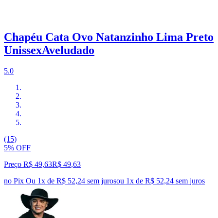
Chapéu Cata Ovo Natanzinho Lima Preto
UnissexAveludado
5.0
(15)
5% OFF
Preço R$ 49,63
R$
49
,
63
no Pix
Ou 1x de R$ 52,24 sem juros
ou
1
x de
R$ 52,24
sem juros