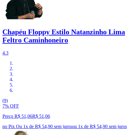
Chapéu Floppy Estilo Natanzinho Lima
Feltro Caminhoneiro
4.3
(9)
7% OFF
Preço R$ 51,06
R$
51
,
06
no Pix
Ou 1x de R$ 54,90 sem juros
ou
1
x de
R$ 54,90
sem juros