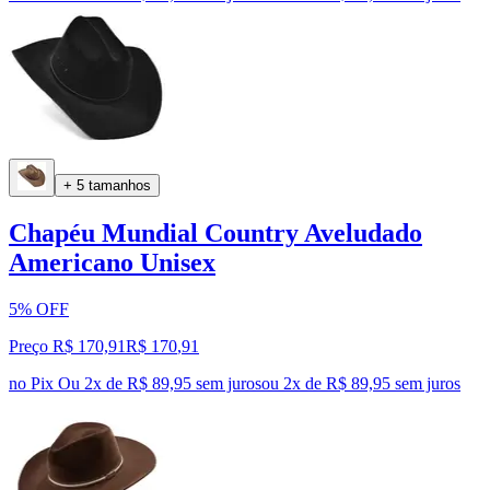
+ 5 tamanhos
Chapéu Mundial Country Aveludado
Americano Unisex
5% OFF
Preço R$ 170,91
R$
170
,
91
no Pix
Ou 2x de R$ 89,95 sem juros
ou
2
x de
R$ 89,95
sem juros