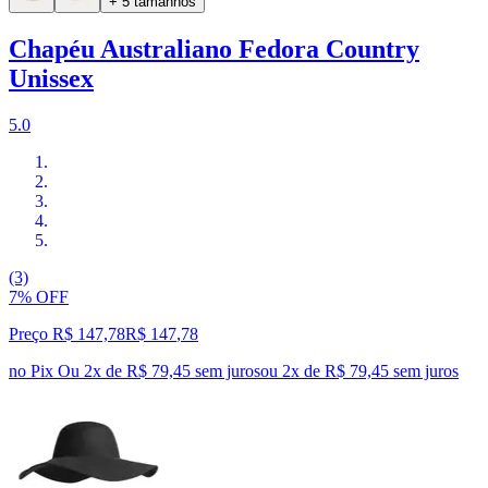
+ 5 tamanhos
Chapéu Australiano Fedora Country
Unissex
5.0
(3)
7% OFF
Preço R$ 147,78
R$
147
,
78
no Pix
Ou 2x de R$ 79,45 sem juros
ou
2
x de
R$ 79,45
sem juros