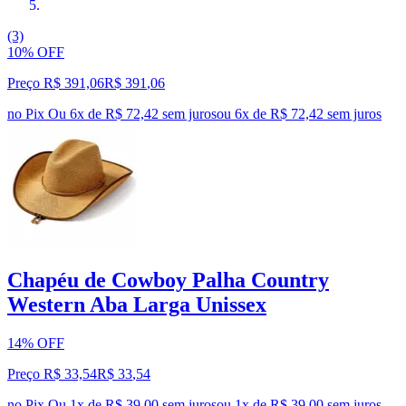
(3)
10% OFF
Preço R$ 391,06
R$
391
,
06
no Pix
Ou 6x de R$ 72,42 sem juros
ou
6
x de
R$ 72,42
sem juros
Chapéu de Cowboy Palha Country
Western Aba Larga Unissex
14% OFF
Preço R$ 33,54
R$
33
,
54
no Pix
Ou 1x de R$ 39,00 sem juros
ou
1
x de
R$ 39,00
sem juros