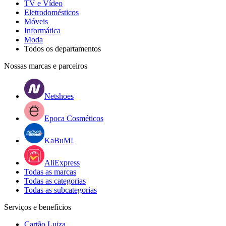
TV e Vídeo
Eletrodomésticos
Móveis
Informática
Moda
Todos os departamentos
Nossas marcas e parceiros
Netshoes
Epoca Cosméticos
KaBuM!
AliExpress
Todas as marcas
Todas as categorias
Todas as subcategorias
Serviços e benefícios
Cartão Luiza