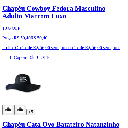
Chapéu Cowboy Fedora Masculino
Adulto Marrom Luxo
10% OFF
Preço R$ 50,40
R$
50
,
40
no Pix
Ou 1x de R$ 56,00 sem juros
ou
1
x de
R$ 56,00
sem juros
Cupom R$ 10 OFF
+5
Chapéu Cata Ovo Batateiro Natanzinho