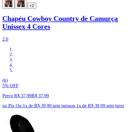
+2
Chapéu Cowboy Country de Camurça
Unissex 4 Cores
2.0
(6)
5% OFF
Preço R$ 37,99
R$
37
,
99
no Pix
Ou 1x de R$ 39,99 sem juros
ou
1
x de
R$ 39,99
sem juros