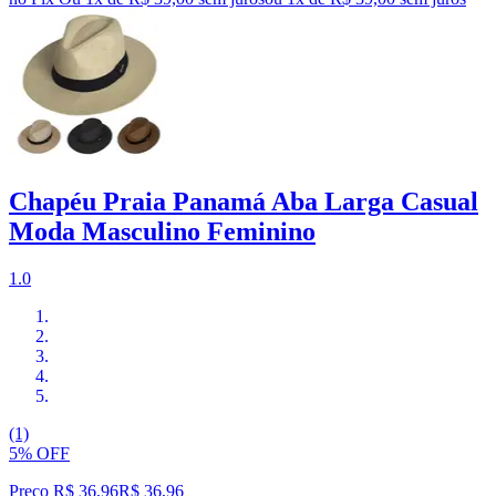
Chapéu Praia Panamá Aba Larga Casual
Moda Masculino Feminino
1.0
(1)
5% OFF
Preço R$ 36,96
R$
36
,
96