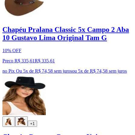
Chapéu Pralana Classic 5x Campo 2 Aba
10 Gustavo Lima Original Tam G
10% OFF
Preço R$ 335,61
R$
335
,
61
no Pix
Ou 5x de R$ 74,58 sem juros
ou
5
x de
R$ 74,58
sem juros
+1