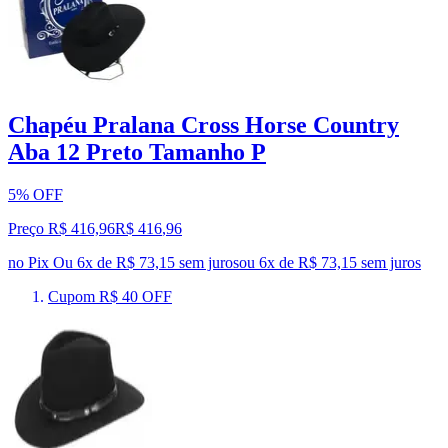
Chapéu Pralana Cross Horse Country
Aba 12 Preto Tamanho P
5% OFF
Preço R$ 416,96
R$
416
,
96
no Pix
Ou 6x de R$ 73,15 sem juros
ou
6
x de
R$ 73,15
sem juros
Cupom R$ 40 OFF