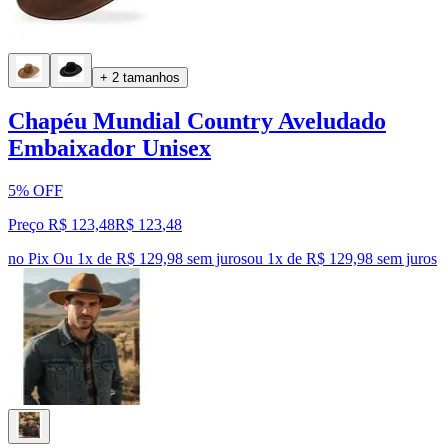
+ 2 tamanhos
Chapéu Mundial Country Aveludado
Embaixador Unisex
5% OFF
Preço R$ 123,48
R$
123
,
48
no Pix
Ou 1x de R$ 129,98 sem juros
ou
1
x de
R$ 129,98
sem juros