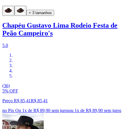
+ 3 tamanhos
Chapéu Gustavo Lima Rodeio Festa de
Peão Campeiro's
5.0
(36)
5% OFF
Preço R$ 85,41
R$
85
,
41
no Pix
Ou 1x de R$ 89,90 sem juros
ou
1
x de
R$ 89,90
sem juros