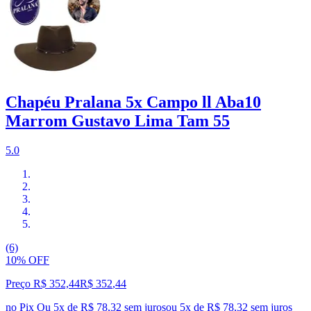
Chapéu Pralana 5x Campo ll Aba10
Marrom Gustavo Lima Tam 55
5.0
(6)
10% OFF
Preço R$ 352,44
R$
352
,
44
no Pix
Ou 5x de R$ 78,32 sem juros
ou
5
x de
R$ 78,32
sem juros