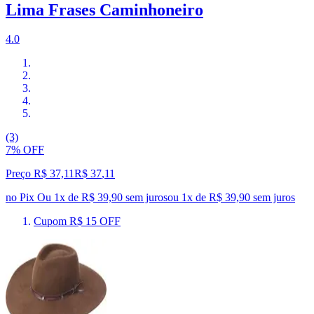
Lima Frases Caminhoneiro
4.0
(3)
7% OFF
Preço R$ 37,11
R$
37
,
11
no Pix
Ou 1x de R$ 39,90 sem juros
ou
1
x de
R$ 39,90
sem juros
Cupom R$ 15 OFF