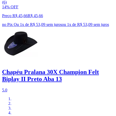
(6)
14% OFF
Preço R$ 45,66
R$
45
,
66
no Pix
Ou 1x de R$ 53,09 sem juros
ou
1
x de
R$ 53,09
sem juros
Chapéu Pralana 30X Champion Felt
Biplay II Preto Aba 13
5.0