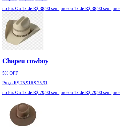
no Pix
Ou 1x de R$ 38,90 sem juros
ou
1
x de
R$ 38,90
sem juros
Chapeu cowboy
5% OFF
Preço R$ 75,91
R$
75
,
91
no Pix
Ou 1x de R$ 79,90 sem juros
ou
1
x de
R$ 79,90
sem juros