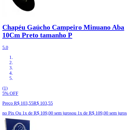
Chapéu Gaúcho Campeiro Minuano Aba
10Cm Preto tamanho P
5.0
(1)
5% OFF
Preço R$ 103,55
R$
103
,
55
no Pix
Ou 1x de R$ 109,00 sem juros
ou
1
x de
R$ 109,00
sem juros