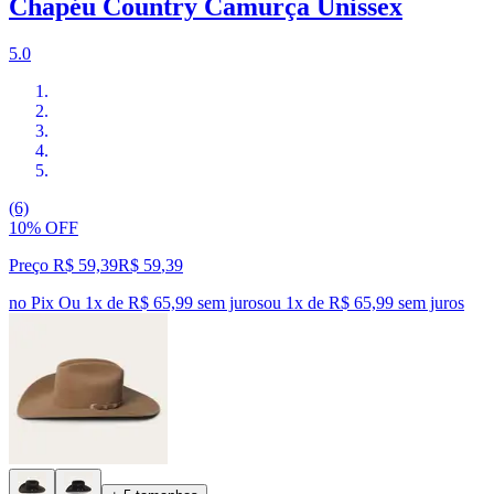
Chapéu Country Camurça Unissex
5.0
(6)
10% OFF
Preço R$ 59,39
R$
59
,
39
no Pix
Ou 1x de R$ 65,99 sem juros
ou
1
x de
R$ 65,99
sem juros