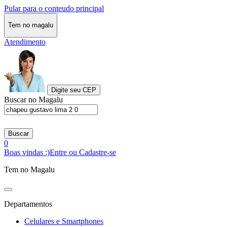
Pular para o conteudo principal
Tem no magalu
Atendimento
Digite seu CEP
Buscar no Magalu
Buscar
0
Boas vindas :)
Entre ou Cadastre-se
Tem no Magalu
Departamentos
Celulares e Smartphones