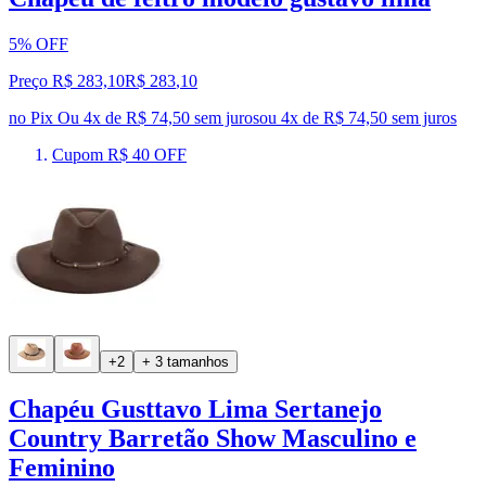
5% OFF
Preço R$ 283,10
R$
283
,
10
no Pix
Ou 4x de R$ 74,50 sem juros
ou
4
x de
R$ 74,50
sem juros
Cupom R$ 40 OFF
+2
+ 3 tamanhos
Chapéu Gusttavo Lima Sertanejo
Country Barretão Show Masculino e
Feminino