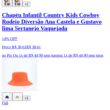
+2
Chapéu Infantil Country Kids Cowboy
Rodeio Diversão Ana Castela e Gustavo
lima Sertanejo Vaquejada
14% OFF
Preço R$ 38,61
R$
38
,
61
no Pix
Ou 1x de R$ 44,90 sem juros
ou
1
x de
R$ 44,90
sem juros
+5
Full