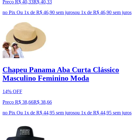
Preço R$ 40,33
R$
40
,
33
no Pix
Ou 1x de R$ 46,90 sem juros
ou
1
x de
R$ 46,90
sem juros
Chapeu Panama Aba Curta Clássico
Masculino Feminino Moda
14% OFF
Preço R$ 38,66
R$
38
,
66
no Pix
Ou 1x de R$ 44,95 sem juros
ou
1
x de
R$ 44,95
sem juros