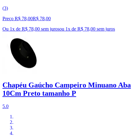
(3)
Preço R$ 78,00
R$
78
,
00
Ou 1x de R$ 78,00 sem juros
ou
1
x de
R$ 78,00
sem juros
Chapéu Gaúcho Campeiro Minuano Aba
10Cm Preto tamanho P
5.0