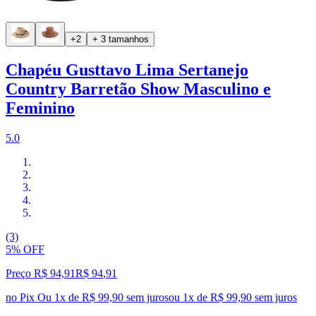
+2
+ 3 tamanhos
Chapéu Gusttavo Lima Sertanejo
Country Barretão Show Masculino e
Feminino
5.0
(3)
5% OFF
Preço R$ 94,91
R$
94
,
91
no Pix
Ou 1x de R$ 99,90 sem juros
ou
1
x de
R$ 99,90
sem juros