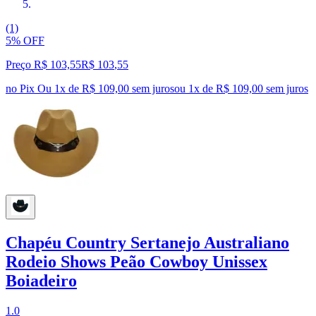
(1)
5% OFF
Preço R$ 103,55
R$
103
,
55
no Pix
Ou 1x de R$ 109,00 sem juros
ou
1
x de
R$ 109,00
sem juros
Chapéu Country Sertanejo Australiano
Rodeio Shows Peão Cowboy Unissex
Boiadeiro
1.0