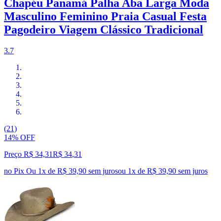
Chapéu Panamá Palha Aba Larga Moda
Masculino Feminino Praia Casual Festa
Pagodeiro Viagem Clássico Tradicional
3.7
(21)
14% OFF
Preço R$ 34,31
R$
34
,
31
no Pix
Ou 1x de R$ 39,90 sem juros
ou
1
x de
R$ 39,90
sem juros