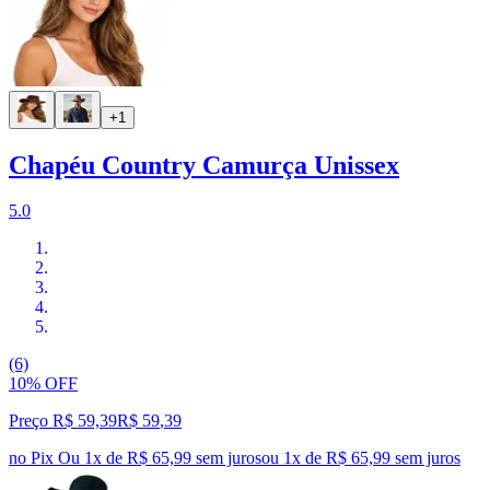
+1
Chapéu Country Camurça Unissex
5.0
(6)
10% OFF
Preço R$ 59,39
R$
59
,
39
no Pix
Ou 1x de R$ 65,99 sem juros
ou
1
x de
R$ 65,99
sem juros