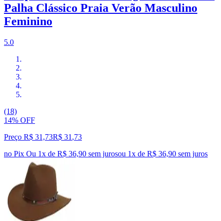
Palha Clássico Praia Verão Masculino
Feminino
5.0
(18)
14% OFF
Preço R$ 31,73
R$
31
,
73
no Pix
Ou 1x de R$ 36,90 sem juros
ou
1
x de
R$ 36,90
sem juros