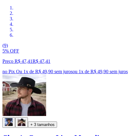
(9)
5% OFF
Preço R$ 47,41
R$
47
,
41
no Pix
Ou 1x de R$ 49,90 sem juros
ou
1
x de
R$ 49,90
sem juros
+ 3 tamanhos