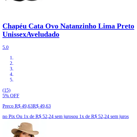
Chapéu Cata Ovo Natanzinho Lima Preto
UnissexAveludado
5.0
(15)
5% OFF
Preço R$ 49,63
R$
49
,
63
no Pix
Ou 1x de R$ 52,24 sem juros
ou
1
x de
R$ 52,24
sem juros