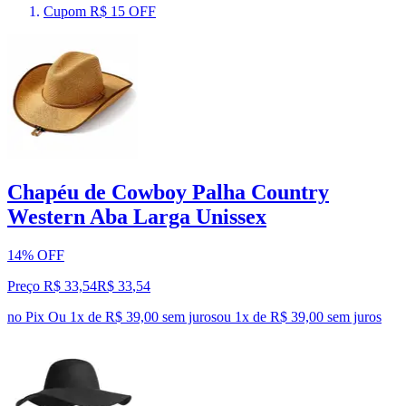
Cupom R$ 15 OFF
Chapéu de Cowboy Palha Country
Western Aba Larga Unissex
14% OFF
Preço R$ 33,54
R$
33
,
54
no Pix
Ou 1x de R$ 39,00 sem juros
ou
1
x de
R$ 39,00
sem juros