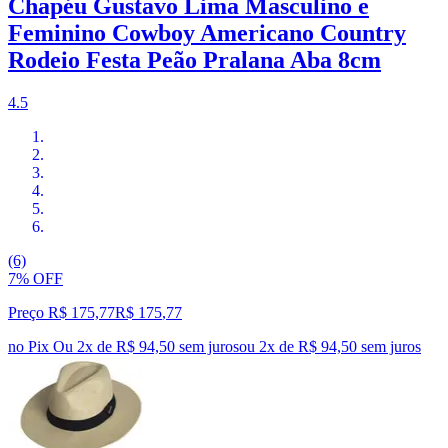
Chapéu Gustavo Lima Masculino e
Feminino Cowboy Americano Country
Rodeio Festa Peão Pralana Aba 8cm
4.5
(6)
7% OFF
Preço R$ 175,77
R$
175
,
77
no Pix
Ou 2x de R$ 94,50 sem juros
ou
2
x de
R$ 94,50
sem juros