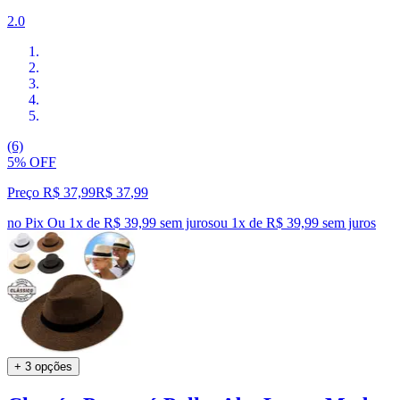
2.0
(6)
5% OFF
Preço R$ 37,99
R$
37
,
99
no Pix
Ou 1x de R$ 39,99 sem juros
ou
1
x de
R$ 39,99
sem juros
+ 3 opções