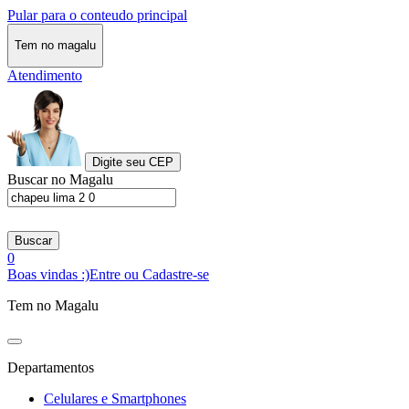
Pular para o conteudo principal
Tem no magalu
Atendimento
Digite seu CEP
Buscar no Magalu
Buscar
0
Boas vindas :)
Entre ou Cadastre-se
Tem no Magalu
Departamentos
Celulares e Smartphones