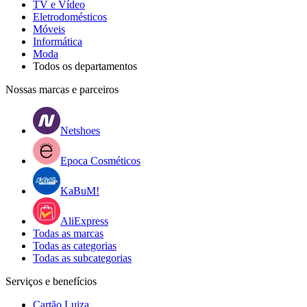
TV e Vídeo
Eletrodomésticos
Móveis
Informática
Moda
Todos os departamentos
Nossas marcas e parceiros
Netshoes
Epoca Cosméticos
KaBuM!
AliExpress
Todas as marcas
Todas as categorias
Todas as subcategorias
Serviços e benefícios
Cartão Luiza