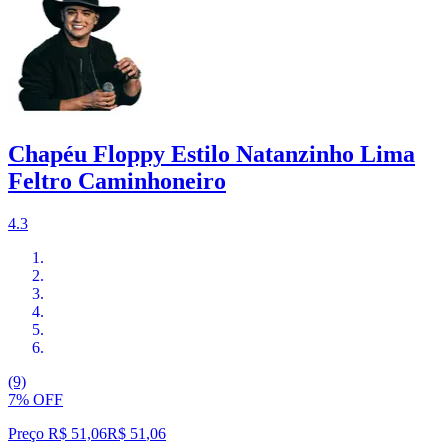
Chapéu Floppy Estilo Natanzinho Lima
Feltro Caminhoneiro
4.3
(9)
7% OFF
Preço R$ 51,06
R$
51
,
06