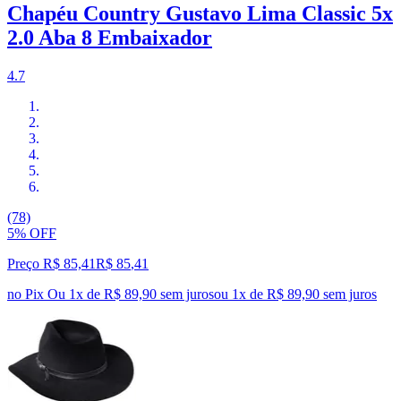
Chapéu Country Gustavo Lima Classic 5x
2.0 Aba 8 Embaixador
4.7
(78)
5% OFF
Preço R$ 85,41
R$
85
,
41
no Pix
Ou 1x de R$ 89,90 sem juros
ou
1
x de
R$ 89,90
sem juros