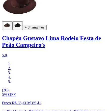
+ 3 tamanhos
Chapéu Gustavo Lima Rodeio Festa de
Peão Campeiro's
5.0
(36)
5% OFF
Preço R$ 85,41
R$
85
,
41