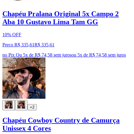
Chapéu Pralana Original 5x Campo 2
Aba 10 Gustavo Lima Tam GG
10% OFF
Preço R$ 335,61
R$
335
,
61
no Pix
Ou 5x de R$ 74,58 sem juros
ou
5
x de
R$ 74,58
sem juros
+2
Chapéu Cowboy Country de Camurça
Unissex 4 Cores