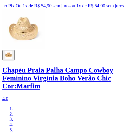
no Pix
Ou 1x de R$ 54,90 sem juros
ou
1
x de
R$ 54,90
sem juros
Chapéu Praia Palha Campo Cowboy
Feminino Virgínia Boho Verão Chic
Cor:Marfim
4.0