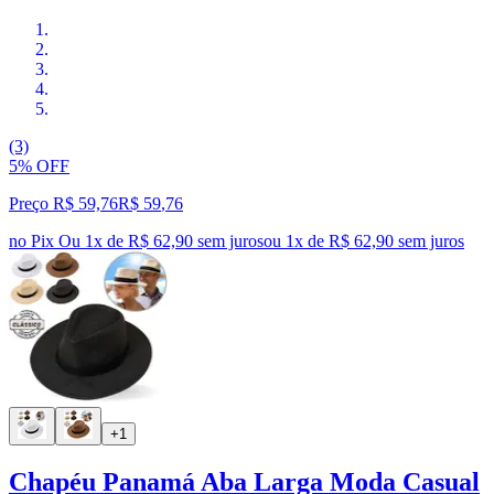
(3)
5% OFF
Preço R$ 59,76
R$
59
,
76
no Pix
Ou 1x de R$ 62,90 sem juros
ou
1
x de
R$ 62,90
sem juros
+1
Chapéu Panamá Aba Larga Moda Casual