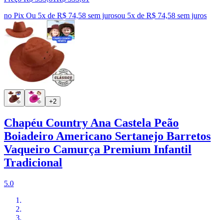
no Pix
Ou 5x de R$ 74,58 sem juros
ou
5
x de
R$ 74,58
sem juros
+2
Chapéu Country Ana Castela Peão
Boiadeiro Americano Sertanejo Barretos
Vaqueiro Camurça Premium Infantil
Tradicional
5.0