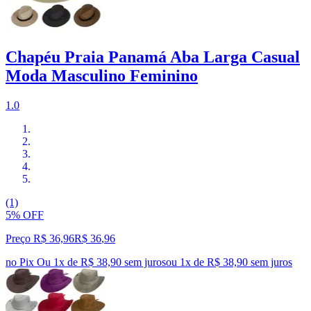
Chapéu Praia Panamá Aba Larga Casual
Moda Masculino Feminino
1.0
(1)
5% OFF
Preço R$ 36,96
R$
36
,
96
no Pix
Ou 1x de R$ 38,90 sem juros
ou
1
x de
R$ 38,90
sem juros