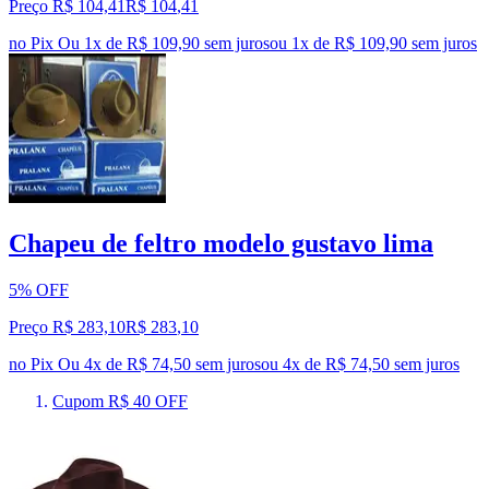
Preço R$ 104,41
R$
104
,
41
no Pix
Ou 1x de R$ 109,90 sem juros
ou
1
x de
R$ 109,90
sem juros
Chapeu de feltro modelo gustavo lima
5% OFF
Preço R$ 283,10
R$
283
,
10
no Pix
Ou 4x de R$ 74,50 sem juros
ou
4
x de
R$ 74,50
sem juros
Cupom R$ 40 OFF