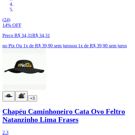
(24)
14% OFF
Preço R$ 34,31
R$
34
,
31
no Pix
Ou 1x de R$ 39,90 sem juros
ou
1
x de
R$ 39,90
sem juros
+3
Chapéu Caminhoneiro Cata Ovo Feltro
Natanzinho Lima Frases
2.3