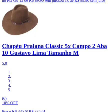
no Pix
Ou 1x de R$ 89,90 sem juros
ou
1
x de
R$ 89,90
sem juros
Chapéu Pralana Classic 5x Campo 2 Aba
10 Gustavo Lima Tamanho M
5.0
(6)
10% OFF
Preço R$ 335,61
R$
335
,
61