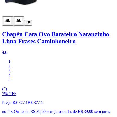
+5
Chapéu Cata Ovo Batateiro Natanzinho
Lima Frases Caminhoneiro
4.0
(3)
7% OFF
Preço R$ 37,11
R$
37
,
11
no Pix
Ou 1x de R$ 39,90 sem juros
ou
1
x de
R$ 39,90
sem juros