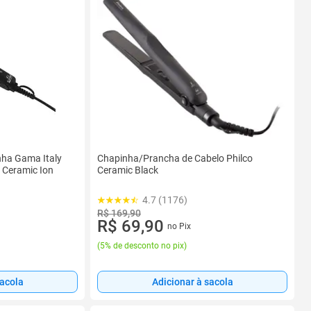
nha Gama Italy
Chapinha/Prancha de Cabelo Philco
t Ceramic Ion
Ceramic Black
4.7 (1176)
R$ 169,90
R$ 69,90
no Pix
(
5% de desconto no pix
)
sacola
Adicionar à sacola