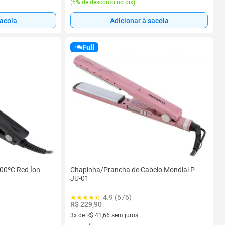
(
5% de desconto no pix
)
sacola
Adicionar à sacola
Full
00ºC Red Íon
Chapinha/Prancha de Cabelo Mondial P-
JU-01
4.9 (676)
R$ 229,90
3x de R$ 41,66 sem juros