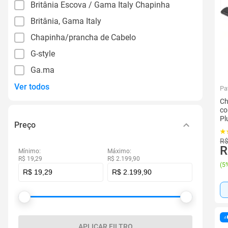
Britânia Escova / Gama Italy Chapinha
Britânia, Gama Italy
Chapinha/prancha de Cabelo
G-style
Ga.ma
Ver todos
Pa
Ch
co
Pl
Preço
R$
R
Mínimo:
Máximo:
R$ 19,29
R$ 2.199,90
(
5%
APLICAR FILTRO