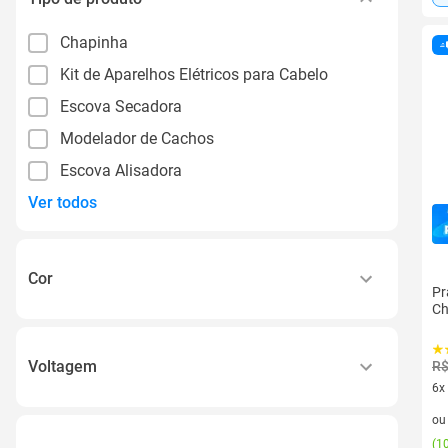
Chapinha
Kit de Aparelhos Elétricos para Cabelo
Escova Secadora
Modelador de Cachos
Escova Alisadora
Ver todos
Cor
Pr
Ch
Aparador Sky
Bege
Voltagem
R$
Branco
6x
110v
6 v
Cinza
o
220v
(
10