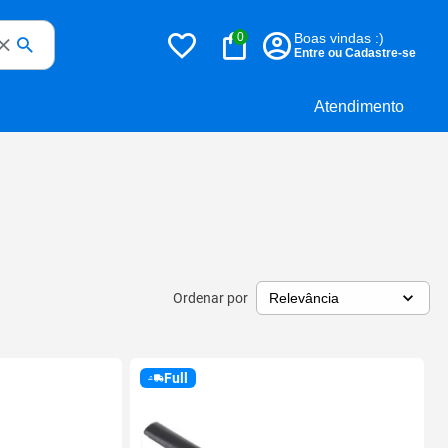
0
Boas vindas :)
Entre ou Cadastre-se
Atendimento
Ordenar por
Full