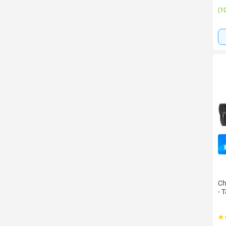
(
10
Ch
- T