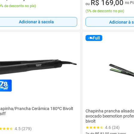
4 vez de R$ 44,47 sem juros
R$ 169,00
no Pi
ou
% de desconto no pix
)
(
5% de desconto no pix
)
Adicionar à sacola
Adicionar à 
Full
apinha/Prancha Cerâmica 180ºC Bivolt
Chapinha prancha alisad
aiff
avocado beemotion profe
bivolt
4.6 (24)
4.5 (279)