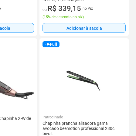
5x de R$ 79,80 sem juros
5 vez de R$ 79,80 sem juros
R$ 339,15
x
no Pix
ou
(
15% de desconto no pix
)
sacola
Adicionar à sacola
Full
Patrocinado
 Chapinha X-Wide
Chapinha prancha alisadora gama
avocado beemotion professional 230c
bivolt