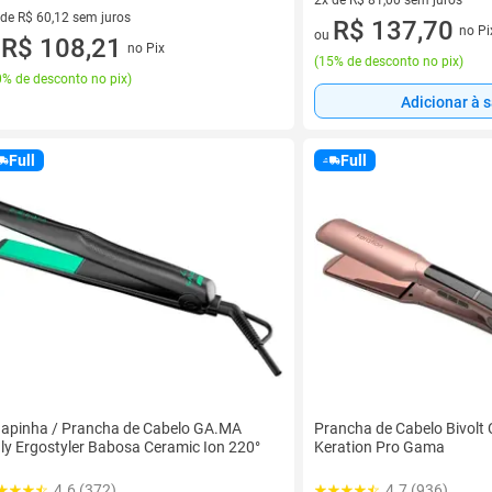
2x de R$ 81,00 sem juros
 de R$ 60,12 sem juros
2 vez de R$ 81,00 sem juros
R$ 137,70
no Pi
ou
ez de R$ 60,12 sem juros
R$ 108,21
no Pix
u
(
15% de desconto no pix
)
% de desconto no pix
)
Adicionar à 
Full
Full
apinha / Prancha de Cabelo GA.MA
Prancha de Cabelo Bivolt
aly Ergostyler Babosa Ceramic Ion 220°
Keration Pro Gama
4.6 (372)
4.7 (936)