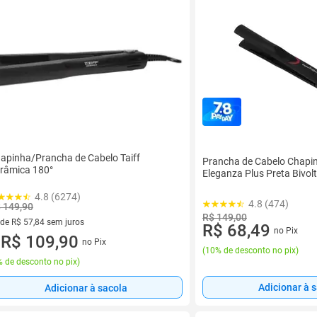
apinha/Prancha de Cabelo Taiff
Prancha de Cabelo Chapi
râmica 180°
Eleganza Plus Preta Bivol
4.8 (6274)
4.8 (474)
 149,90
R$ 149,00
 de R$ 57,84 sem juros
R$ 68,49
no Pix
ez de R$ 57,84 sem juros
R$ 109,90
no Pix
u
(
10% de desconto no pix
)
 de desconto no pix
)
Adicionar à 
Adicionar à sacola