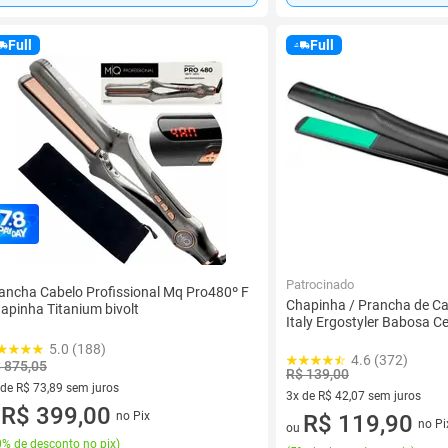
Full
Full
Patrocinado
ancha Cabelo Profissional Mq Pro480º F
Chapinha / Prancha de C
apinha Titanium bivolt
Italy Ergostyler Babosa C
5.0 (188)
4.6 (372)
 875,05
R$ 139,00
 de R$ 73,89 sem juros
3x de R$ 42,07 sem juros
ez de R$ 73,89 sem juros
R$ 399,00
no Pix
3 vez de R$ 42,07 sem juros
R$ 119,90
u
no Pi
ou
% de desconto no pix
)