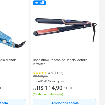
Full
elo Mondial
Chapinha/Prancha de Cabelo Mondial
InfraRed
4.8 (1122)
R$ 199,90
3x de R$ 40,32 sem juros
3 vez de R$ 40,32 sem juros
R$ 114,90
x
no Pix
ou
(
5% de desconto no pix
)
sacola
Adicionar à sacola