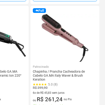
Full
Patrocinado
abelo GA.MA
Chapinha / Prancha Cacheadora de
eramic Ion 220°
Cabelo GA.MA Italy Waver & Brush
Keration
5.0 (8)
R$ 399,90
6x de R$ 45,83 sem juros
6 vez de R$ 45,83 sem juros
R$ 261,24
x
no Pix
ou