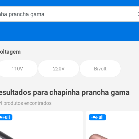
o Magalu
oltagem
110V
220V
Bivolt
esultados para
chapinha prancha gama
4 produtos encontrados
Full
Full