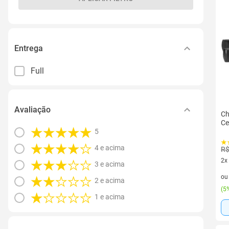
Entrega
Full
Avaliação
Ch
Ce
5
4 e acima
R$
2x
3 e acima
2 v
o
2 e acima
(
5%
1 e acima