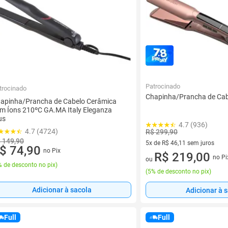
Patrocinado
trocinado
Chapinha/Prancha de Ca
apinha/Prancha de Cabelo Cerâmica
m Íons 210ºC GA.MA Italy Eleganza
us
4.7 (936)
4.7 (4724)
R$ 299,90
 149,90
5x de R$ 46,11 sem juros
$ 74,90
no Pix
5 vez de R$ 46,11 sem juros
R$ 219,00
no Pi
ou
 de desconto no pix
)
(
5% de desconto no pix
)
Adicionar à sacola
Adicionar à 
Full
Full