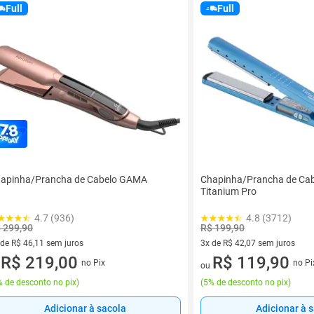
Full
Full
apinha/Prancha de Cabelo GAMA
Chapinha/Prancha de Cab
Titanium Pro
4.7 (936)
4.8 (3712)
 299,90
R$ 199,90
 de R$ 46,11 sem juros
3x de R$ 42,07 sem juros
ez de R$ 46,11 sem juros
R$ 219,00
3 vez de R$ 42,07 sem juros
R$ 119,90
no Pix
no Pi
u
ou
 de desconto no pix
)
(
5% de desconto no pix
)
Adicionar à sacola
Adicionar à 