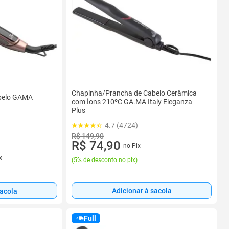
Chapinha/Prancha de Cabelo Cerâmica
belo GAMA
com Íons 210ºC GA.MA Italy Eleganza
Plus
4.7 (4724)
R$ 149,90
R$ 74,90
no Pix
x
(
5% de desconto no pix
)
Adicionar à sacola
sacola
Full