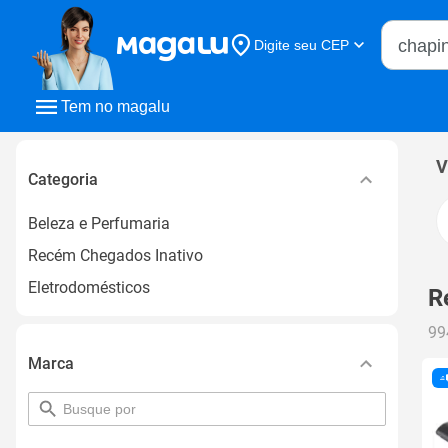
Buscar n
Digite seu CEP
Buscar
Tem no magalu
V
Categoria
Beleza e Perfumaria
Recém Chegados Inativo
Eletrodomésticos
R
99
Marca
pesquisar
por
filtro