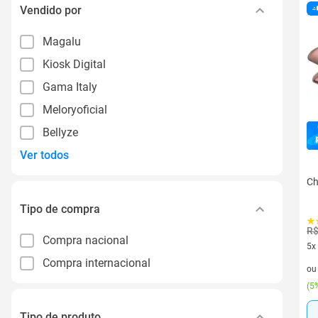
Vendido por
Magalu
Kiosk Digital
Gama Italy
Meloryoficial
Bellyze
Ver todos
Ch
Tipo de compra
R$
Compra nacional
5x
Compra internacional
5 v
o
(
5%
Tipo de produto