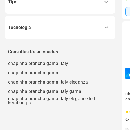
Dourado
Tipo
Bivolt
Ver todos
Cacheadora
Modelador de Cachos
Tecnologia
Quick Heat
Ceramic Ion
Consultas Relacionadas
Cerâmica
chapinha prancha gama italy
Iht Instant Heat Technology
chapinha prancha gama
Essential Oil
chapinha prancha gama italy eleganza
Ver todos
chapinha prancha gama italy gama
Ch
chapinha prancha gama italy elegance led
48
keration pro
6x
6 v
o