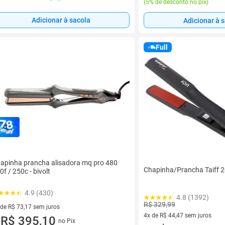
(
5% de desconto no pix
)
Adicionar à sacola
Adicionar à 
Full
apinha prancha alisadora mq pro 480
Chapinha/Prancha Taiff 2
0f / 250c - bivolt
4.9 (430)
4.8 (1392)
R$ 329,99
 de R$ 73,17 sem juros
4x de R$ 44,47 sem juros
ez de R$ 73,17 sem juros
R$ 395,10
no Pix
u