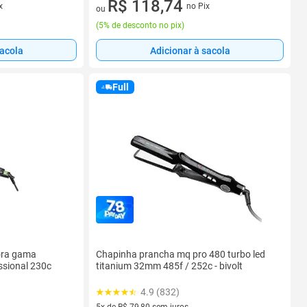
3 vez de R$ 41,66 sem juros
R$ 118,74
x
no Pix
ou
(
5% de desconto no pix
)
sacola
Adicionar à sacola
Full
ora gama
Chapinha prancha mq pro 480 turbo led
ssional 230c
titanium 32mm 485f / 252c - bivolt
4.9 (832)