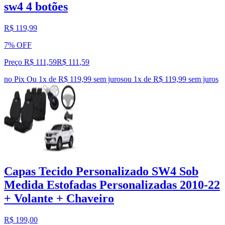
sw4 4 botões
R$ 119,99
7% OFF
Preço R$ 111,59
R$
111
,
59
no Pix
Ou 1x de R$ 119,99 sem juros
ou
1
x de
R$ 119,99
sem juros
Capas Tecido Personalizado SW4 Sob
Medida Estofadas Personalizadas 2010-22
+ Volante + Chaveiro
R$ 199,00