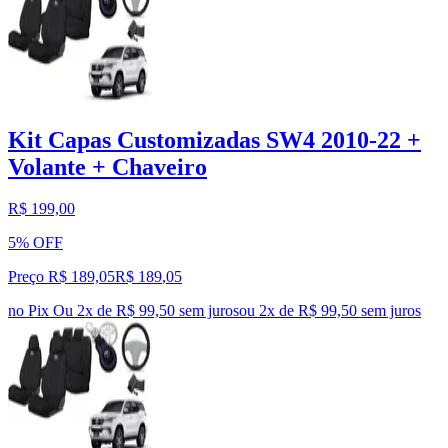
Kit Capas Customizadas SW4 2010-22 +
Volante + Chaveiro
R$ 199,00
5% OFF
Preço R$ 189,05
R$
189
,
05
no Pix
Ou 2x de R$ 99,50 sem juros
ou
2
x de
R$ 99,50
sem juros