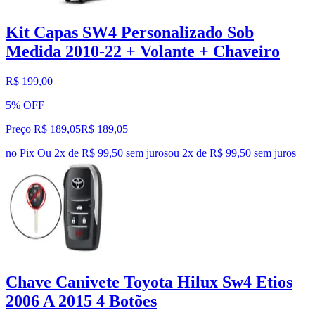
Kit Capas SW4 Personalizado Sob
Medida 2010-22 + Volante + Chaveiro
R$ 199,00
5% OFF
Preço R$ 189,05
R$
189
,
05
no Pix
Ou 2x de R$ 99,50 sem juros
ou
2
x de
R$ 99,50
sem juros
Chave Canivete Toyota Hilux Sw4 Etios
2006 A 2015 4 Botões