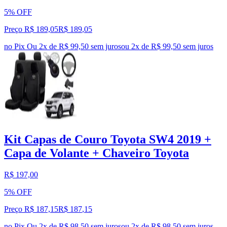
5% OFF
Preço R$ 189,05
R$
189
,
05
no Pix
Ou 2x de R$ 99,50 sem juros
ou
2
x de
R$ 99,50
sem juros
Kit Capas de Couro Toyota SW4 2019 +
Capa de Volante + Chaveiro Toyota
R$ 197,00
5% OFF
Preço R$ 187,15
R$
187
,
15
no Pix
Ou 2x de R$ 98,50 sem juros
ou
2
x de
R$ 98,50
sem juros