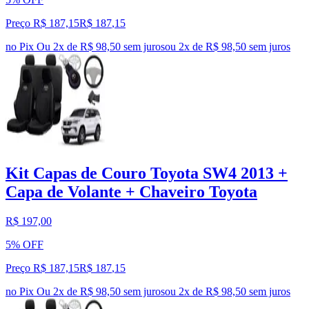
Preço R$ 187,15
R$
187
,
15
no Pix
Ou 2x de R$ 98,50 sem juros
ou
2
x de
R$ 98,50
sem juros
Kit Capas de Couro Toyota SW4 2013 +
Capa de Volante + Chaveiro Toyota
R$ 197,00
5% OFF
Preço R$ 187,15
R$
187
,
15
no Pix
Ou 2x de R$ 98,50 sem juros
ou
2
x de
R$ 98,50
sem juros