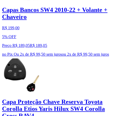
Capas Bancos SW4 2010-22 + Volante +
Chaveiro
R$ 199,00
5% OFF
Preço R$ 189,05
R$
189
,
05
no Pix
Ou 2x de R$ 99,50 sem juros
ou
2
x de
R$ 99,50
sem juros
Capa Proteção Chave Reserva Toyota
Corolla Etios Yaris Hilux SW4 Corolla
Cross RAV4