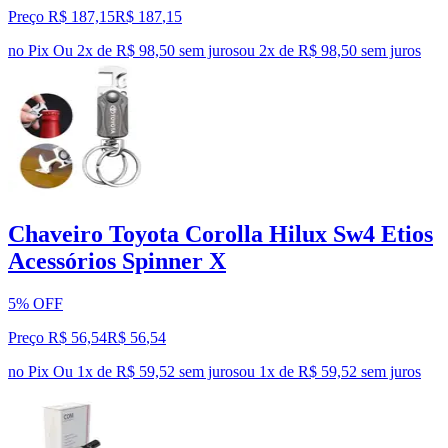
Preço R$ 187,15
R$
187
,
15
no Pix
Ou 2x de R$ 98,50 sem juros
ou
2
x de
R$ 98,50
sem juros
Chaveiro Toyota Corolla Hilux Sw4 Etios
Acessórios Spinner X
5% OFF
Preço R$ 56,54
R$
56
,
54
no Pix
Ou 1x de R$ 59,52 sem juros
ou
1
x de
R$ 59,52
sem juros