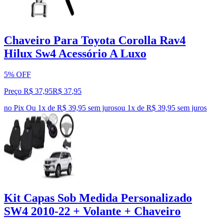
Chaveiro Para Toyota Corolla Rav4
Hilux Sw4 Acessório A Luxo
5% OFF
Preço R$ 37,95
R$
37
,
95
no Pix
Ou 1x de R$ 39,95 sem juros
ou
1
x de
R$ 39,95
sem juros
Kit Capas Sob Medida Personalizado
SW4 2010-22 + Volante + Chaveiro