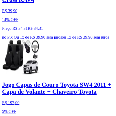
R$ 39,90
14% OFF
Preço R$ 34,31
R$
34
,
31
no Pix
Ou 1x de R$ 39,90 sem juros
ou
1
x de
R$ 39,90
sem juros
Jogo Capas de Couro Toyota SW4 2011 +
Capa de Volante + Chaveiro Toyota
R$ 197,00
5% OFF