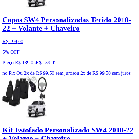
Capas SW4 Personalizadas Tecido 2010-
22 + Volante + Chaveiro
R$ 199,00
5% OFF
Preço R$ 189,05
R$
189
,
05
no Pix
Ou 2x de R$ 99,50 sem juros
ou
2
x de
R$ 99,50
sem juros
Kit Estofado Personalizado SW4 2010-22
+ Volante + Chaveiro