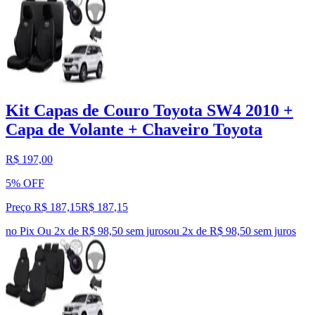
Kit Capas de Couro Toyota SW4 2010 +
Capa de Volante + Chaveiro Toyota
R$ 197,00
5% OFF
Preço R$ 187,15
R$
187
,
15
no Pix
Ou 2x de R$ 98,50 sem juros
ou
2
x de
R$ 98,50
sem juros