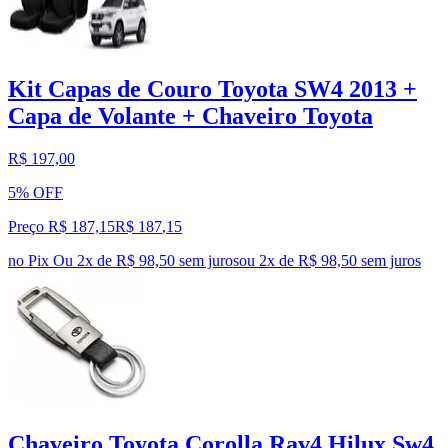
Kit Capas de Couro Toyota SW4 2013 +
Capa de Volante + Chaveiro Toyota
R$ 197,00
5% OFF
Preço R$ 187,15
R$
187
,
15
no Pix
Ou 2x de R$ 98,50 sem juros
ou
2
x de
R$ 98,50
sem juros
Chaveiro Toyota Corolla Rav4 Hilux Sw4