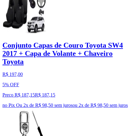
Conjunto Capas de Couro Toyota SW4
2017 + Capa de Volante + Chaveiro
Toyota
R$ 197,00
5% OFF
Preço R$ 187,15
R$
187
,
15
no Pix
Ou 2x de R$ 98,50 sem juros
ou
2
x de
R$ 98,50
sem juros