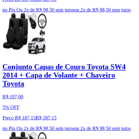
no Pix
Ou 2x de R$ 98,50 sem juros
ou
2
x de
R$ 98,50
sem juros
Conjunto Capas de Couro Toyota SW4
2014 + Capa de Volante + Chaveiro
Toyota
R$ 197,00
5% OFF
Preço R$ 187,15
R$
187
,
15
no Pix
Ou 2x de R$ 98,50 sem juros
ou
2
x de
R$ 98,50
sem juros