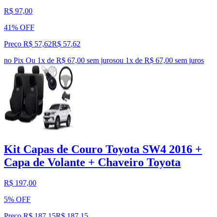
R$ 97,00
41% OFF
Preço R$ 57,62
R$
57
,
62
no Pix
Ou 1x de R$ 67,00 sem juros
ou
1
x de
R$ 67,00
sem juros
Kit Capas de Couro Toyota SW4 2016 +
Capa de Volante + Chaveiro Toyota
R$ 197,00
5% OFF
Preço R$ 187,15
R$
187
,
15