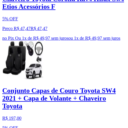
Etios Acessórios F
5% OFF
Preço R$ 47,47
R$
47
,
47
no Pix
Ou 1x de R$ 49,97 sem juros
ou
1
x de
R$ 49,97
sem juros
Conjunto Capas de Couro Toyota SW4
2021 + Capa de Volante + Chaveiro
Toyota
R$ 197,00
5% OFF