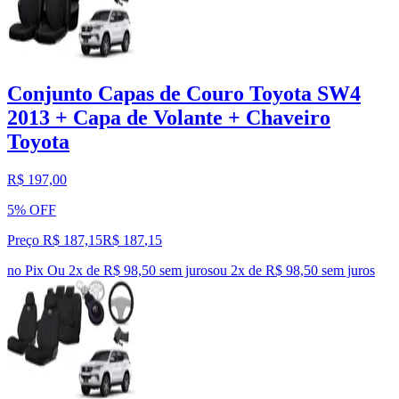
Conjunto Capas de Couro Toyota SW4
2013 + Capa de Volante + Chaveiro
Toyota
R$ 197,00
5% OFF
Preço R$ 187,15
R$
187
,
15
no Pix
Ou 2x de R$ 98,50 sem juros
ou
2
x de
R$ 98,50
sem juros