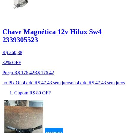
Chave Magnética 12v Hilux Sw4
2339305523
R$ 260,38
32% OFF
Preço R$ 176,42
R$
176
,
42
no Pix
Ou 4x de R$ 47,43 sem juros
ou
4
x de
R$ 47,43
sem juros
Cupom R$ 80 OFF