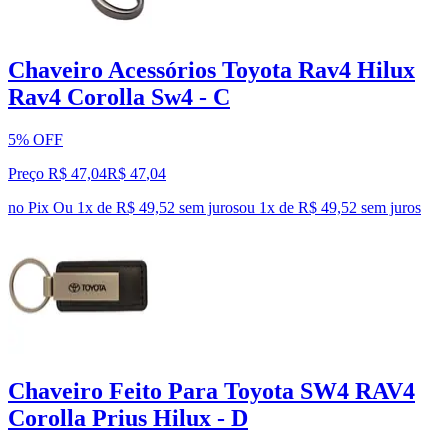
Chaveiro Acessórios Toyota Rav4 Hilux
Rav4 Corolla Sw4 - C
5% OFF
Preço R$ 47,04
R$
47
,
04
no Pix
Ou 1x de R$ 49,52 sem juros
ou
1
x de
R$ 49,52
sem juros
Chaveiro Feito Para Toyota SW4 RAV4
Corolla Prius Hilux - D