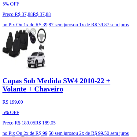
5% OFF
Preço R$ 37,88
R$
37
,
88
no Pix
Ou 1x de R$ 39,87 sem juros
ou
1
x de
R$ 39,87
sem juros
Capas Sob Medida SW4 2010-22 +
Volante + Chaveiro
R$ 199,00
5% OFF
Preço R$ 189,05
R$
189
,
05
no Pix
Ou 2x de R$ 99,50 sem juros
ou
2
x de
R$ 99,50
sem juros