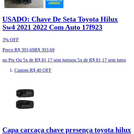
USADO: Chave De Seta Toyota Hilux
Sw4 2021 2022 Com Auto 17f923
3% OFF
Preço R$ 393,69
R$
393
,
69
no Pix
Ou 5x de R$ 81,17 sem juros
ou
5
x de
R$ 81,17
sem juros
Cupom R$ 40 OFF
Capa carcaça chave presença toyota hilux