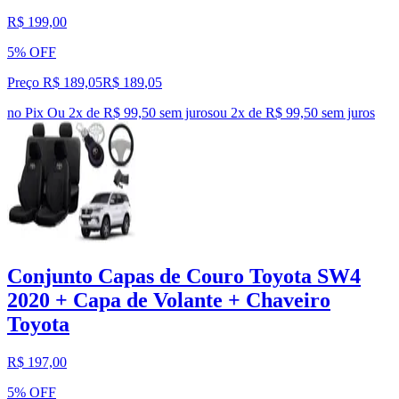
R$ 199,00
5% OFF
Preço R$ 189,05
R$
189
,
05
no Pix
Ou 2x de R$ 99,50 sem juros
ou
2
x de
R$ 99,50
sem juros
Conjunto Capas de Couro Toyota SW4
2020 + Capa de Volante + Chaveiro
Toyota
R$ 197,00
5% OFF