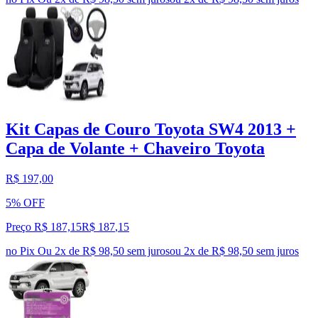
Kit Capas de Couro Toyota SW4 2013 +
Capa de Volante + Chaveiro Toyota
R$ 197,00
5% OFF
Preço R$ 187,15
R$
187
,
15
no Pix
Ou 2x de R$ 98,50 sem juros
ou
2
x de
R$ 98,50
sem juros