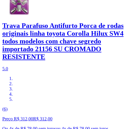
Trava Parafuso Antifurto Porca de rodas
originais linha toyota Corolla Hilux SW4
todos modelos com chave segredo
importado 21156 SU CROMADO
RESISTENTE
5.0
(6)
Preço R$ 312,00
R$
312
,
00
Ou 4x de R$ 78,00 sem juros
ou
4
x de
R$ 78,00
sem juros