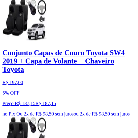
Conjunto Capas de Couro Toyota SW4
2019 + Capa de Volante + Chaveiro
Toyota
R$ 197,00
5% OFF
Preço R$ 187,15
R$
187
,
15
no Pix
Ou 2x de R$ 98,50 sem juros
ou
2
x de
R$ 98,50
sem juros