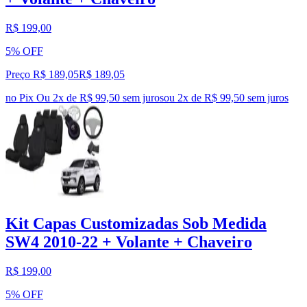
R$ 199,00
5% OFF
Preço R$ 189,05
R$
189
,
05
no Pix
Ou 2x de R$ 99,50 sem juros
ou
2
x de
R$ 99,50
sem juros
Kit Capas Customizadas Sob Medida
SW4 2010-22 + Volante + Chaveiro
R$ 199,00
5% OFF