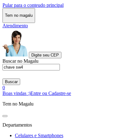
Pular para o conteudo principal
Tem no magalu
Atendimento
Digite seu CEP
Buscar no Magalu
Buscar
0
Boas vindas :)
Entre ou Cadastre-se
Tem no Magalu
Departamentos
Celulares e Smartphones