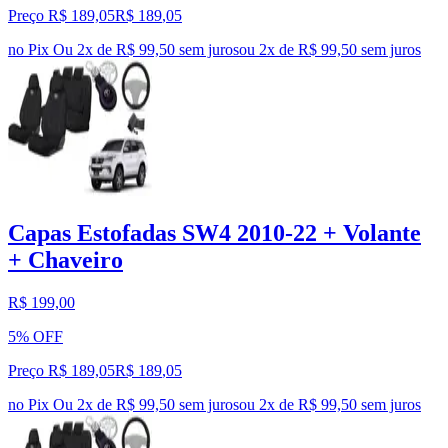
Preço R$ 189,05
R$
189
,
05
no Pix
Ou 2x de R$ 99,50 sem juros
ou
2
x de
R$ 99,50
sem juros
Capas Estofadas SW4 2010-22 + Volante
+ Chaveiro
R$ 199,00
5% OFF
Preço R$ 189,05
R$
189
,
05
no Pix
Ou 2x de R$ 99,50 sem juros
ou
2
x de
R$ 99,50
sem juros