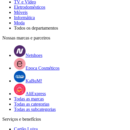
TV e Vídeo
Eletrodomésticos
Móveis
Informática
Moda
Todos os departamentos
Nossas marcas e parceiros
Netshoes
Epoca Cosméticos
KaBuM!
AliExpress
Todas as marcas
Todas as categorias
Todas as subcategorias
Serviços e benefícios
Cartão Luiza