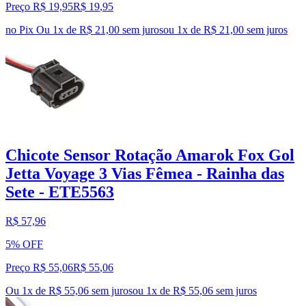
Preço R$ 19,95
R$
19
,
95
no Pix
Ou 1x de R$ 21,00 sem juros
ou
1
x de
R$ 21,00
sem juros
Chicote Sensor Rotação Amarok Fox Gol
Jetta Voyage 3 Vias Fêmea - Rainha das
Sete - ETE5563
R$ 57,96
5% OFF
Preço R$ 55,06
R$
55
,
06
Ou 1x de R$ 55,06 sem juros
ou
1
x de
R$ 55,06
sem juros