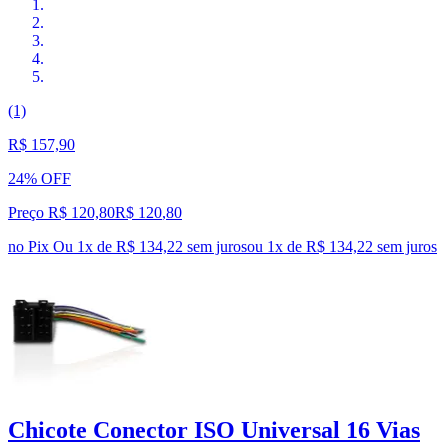
(1)
R$ 157,90
24% OFF
Preço R$ 120,80
R$
120
,
80
no Pix
Ou 1x de R$ 134,22 sem juros
ou
1
x de
R$ 134,22
sem juros
Chicote Conector ISO Universal 16 Vias