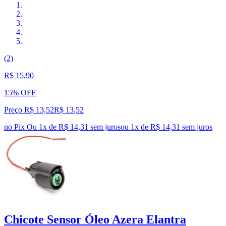
(2)
R$ 15,90
15% OFF
Preço R$ 13,52
R$
13
,
52
no Pix
Ou 1x de R$ 14,31 sem juros
ou
1
x de
R$ 14,31
sem juros
Chicote Sensor Óleo Azera Elantra