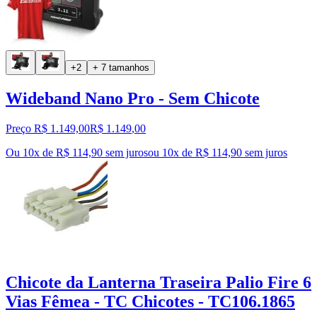
+2
+ 7 tamanhos
Wideband Nano Pro - Sem Chicote
Preço R$ 1.149,00
R$
1.149
,
00
Ou 10x de R$ 114,90 sem juros
ou
10
x de
R$ 114,90
sem juros
Chicote da Lanterna Traseira Palio Fire 6
Vias Fêmea - TC Chicotes - TC106.1865