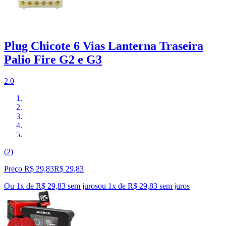
Plug Chicote 6 Vias Lanterna Traseira
Palio Fire G2 e G3
2.0
(2)
Preço R$ 29,83
R$
29
,
83
Ou 1x de R$ 29,83 sem juros
ou
1
x de
R$ 29,83
sem juros