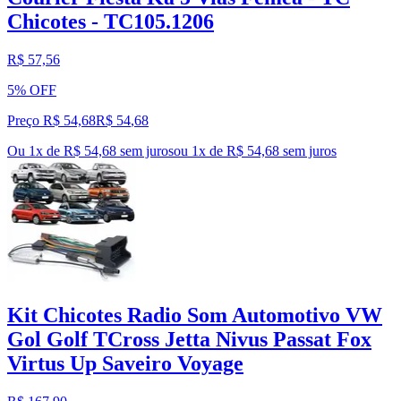
Chicotes - TC105.1206
R$ 57,56
5% OFF
Preço R$ 54,68
R$
54
,
68
Ou 1x de R$ 54,68 sem juros
ou
1
x de
R$ 54,68
sem juros
Kit Chicotes Radio Som Automotivo VW
Gol Golf TCross Jetta Nivus Passat Fox
Virtus Up Saveiro Voyage