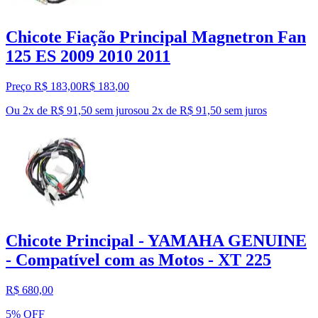
Chicote Fiação Principal Magnetron Fan
125 ES 2009 2010 2011
Preço R$ 183,00
R$
183
,
00
Ou 2x de R$ 91,50 sem juros
ou
2
x de
R$ 91,50
sem juros
Chicote Principal - YAMAHA GENUINE
- Compatível com as Motos - XT 225
R$ 680,00
5% OFF