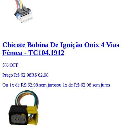
Chicote Bobina De Ignição Onix 4 Vias
Fêmea - TC104.1912
5% OFF
Preço R$ 62,98
R$
62
,
98
Ou 1x de R$ 62,98 sem juros
ou
1
x de
R$ 62,98
sem juros