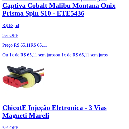
Captiva Cobalt Malibu Montana Onix
Prisma Spin S10 - ETE5436
R$ 68,54
5% OFF
Preço R$ 65,11
R$
65
,
11
Ou 1x de R$ 65,11 sem juros
ou
1
x de
R$ 65,11
sem juros
ChicotE Injeção Eletronica - 3 Vias
Magneti Mareli
5% OFF