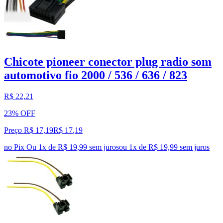
Chicote pioneer conector plug radio som
automotivo fio 2000 / 536 / 636 / 823
R$ 22,21
23% OFF
Preço R$ 17,19
R$
17
,
19
no Pix
Ou 1x de R$ 19,99 sem juros
ou
1
x de
R$ 19,99
sem juros