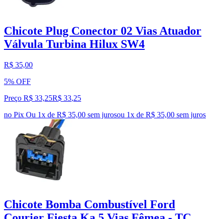
Chicote Plug Conector 02 Vias Atuador
Válvula Turbina Hilux SW4
R$ 35,00
5% OFF
Preço R$ 33,25
R$
33
,
25
no Pix
Ou 1x de R$ 35,00 sem juros
ou
1
x de
R$ 35,00
sem juros
Chicote Bomba Combustível Ford
Courier Fiesta Ka 5 Vias Fêmea - TC