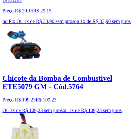
14% OFF
Preço R$ 29,15
R$
29
,
15
no Pix
Ou 1x de R$ 33,90 sem juros
ou
1
x de
R$ 33,90
sem juros
Chicote da Bomba de Combustivel
ETE5079 GM - Cód.5764
Preço R$ 109,23
R$
109
,
23
Ou 1x de R$ 109,23 sem juros
ou
1
x de
R$ 109,23
sem juros