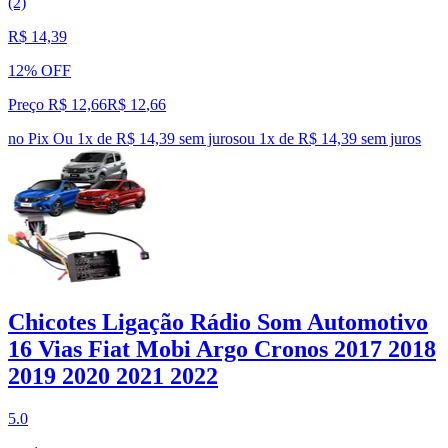
(2)
R$ 14,39
12% OFF
Preço R$ 12,66
R$
12
,
66
no Pix
Ou 1x de R$ 14,39 sem juros
ou
1
x de
R$ 14,39
sem juros
Chicotes Ligação Rádio Som Automotivo
16 Vias Fiat Mobi Argo Cronos 2017 2018
2019 2020 2021 2022
5.0