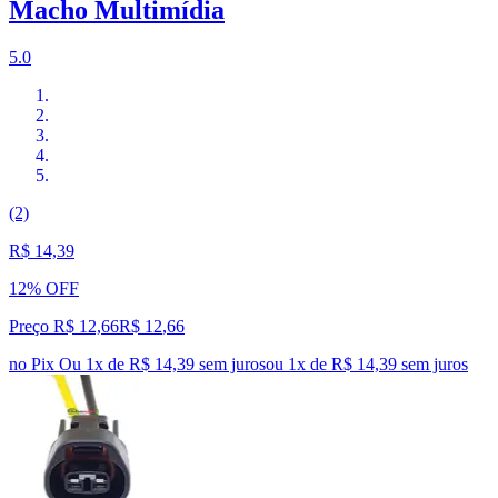
Macho Multimídia
5.0
(2)
R$ 14,39
12% OFF
Preço R$ 12,66
R$
12
,
66
no Pix
Ou 1x de R$ 14,39 sem juros
ou
1
x de
R$ 14,39
sem juros