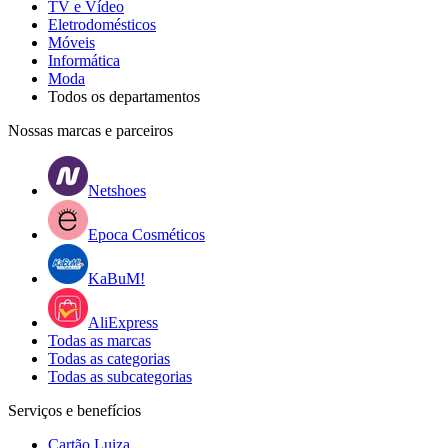
TV e Vídeo
Eletrodomésticos
Móveis
Informática
Moda
Todos os departamentos
Nossas marcas e parceiros
Netshoes
Epoca Cosméticos
KaBuM!
AliExpress
Todas as marcas
Todas as categorias
Todas as subcategorias
Serviços e benefícios
Cartão Luiza