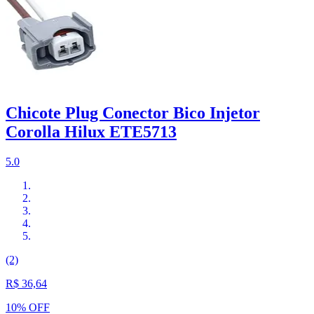
Chicote Plug Conector Bico Injetor
Corolla Hilux ETE5713
5.0
(2)
R$ 36,64
10% OFF