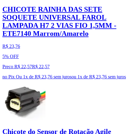
CHICOTE RAINHA DAS SETE
SOQUETE UNIVERSAL FAROL
LAMPADA H7 2 VIAS FIO 1,5MM -
ETE7140 Marrom/Amarelo
R$ 23,76
5% OFF
Preço R$ 22,57
R$
22
,
57
no Pix
Ou 1x de R$ 23,76 sem juros
ou
1
x de
R$ 23,76
sem juros
Chicote do Sensor de Rotação Agile