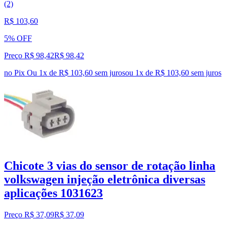
(2)
R$ 103,60
5% OFF
Preço R$ 98,42
R$
98
,
42
no Pix
Ou 1x de R$ 103,60 sem juros
ou
1
x de
R$ 103,60
sem juros
Chicote 3 vias do sensor de rotação linha
volkswagen injeção eletrônica diversas
aplicações 1031623
Preço R$ 37,09
R$
37
,
09