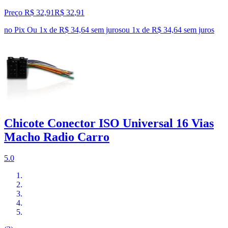
Preço R$ 32,91
R$
32
,
91
no Pix
Ou 1x de R$ 34,64 sem juros
ou
1
x de
R$ 34,64
sem juros
Chicote Conector ISO Universal 16 Vias
Macho Radio Carro
5.0