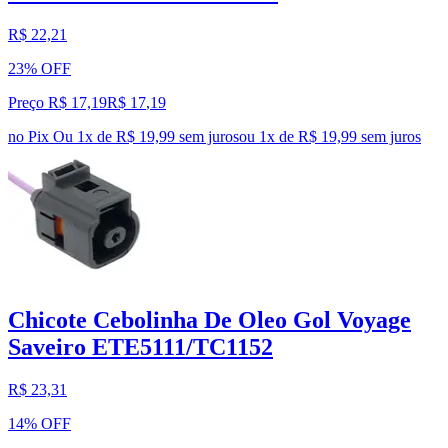
R$ 22,21
23% OFF
Preço R$ 17,19
R$
17
,
19
no Pix
Ou 1x de R$ 19,99 sem juros
ou
1
x de
R$ 19,99
sem juros
Chicote Cebolinha De Oleo Gol Voyage
Saveiro ETE5111/TC1152
R$ 23,31
14% OFF