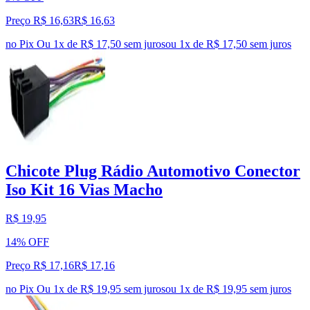
Preço R$ 16,63
R$
16
,
63
no Pix
Ou 1x de R$ 17,50 sem juros
ou
1
x de
R$ 17,50
sem juros
Chicote Plug Rádio Automotivo Conector
Iso Kit 16 Vias Macho
R$ 19,95
14% OFF
Preço R$ 17,16
R$
17
,
16
no Pix
Ou 1x de R$ 19,95 sem juros
ou
1
x de
R$ 19,95
sem juros