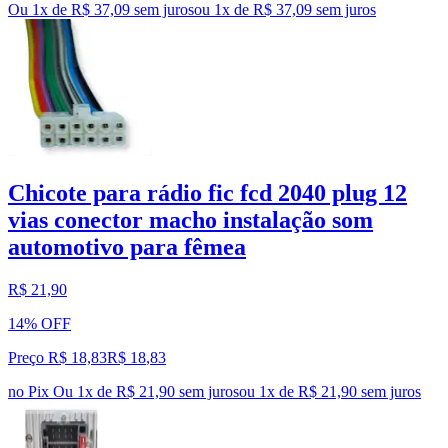
Ou 1x de R$ 37,09 sem juros
ou
1
x de
R$ 37,09
sem juros
Chicote para rádio fic fcd 2040 plug 12
vias conector macho instalação som
automotivo para fêmea
R$ 21,90
14% OFF
Preço R$ 18,83
R$
18
,
83
no Pix
Ou 1x de R$ 21,90 sem juros
ou
1
x de
R$ 21,90
sem juros