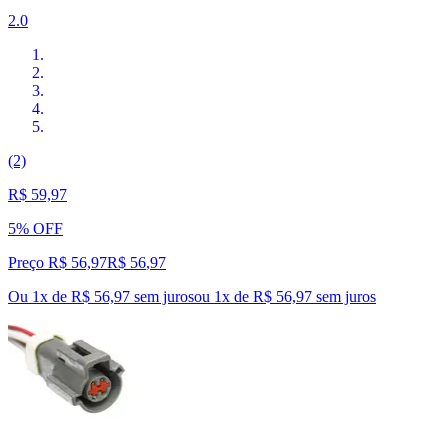
2.0
(2)
R$ 59,97
5% OFF
Preço R$ 56,97
R$
56
,
97
Ou 1x de R$ 56,97 sem juros
ou
1
x de
R$ 56,97
sem juros