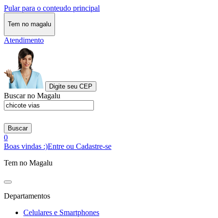
Pular para o conteudo principal
Tem no magalu
Atendimento
Digite seu CEP
Buscar no Magalu
Buscar
0
Boas vindas :)
Entre ou Cadastre-se
Tem no Magalu
Departamentos
Celulares e Smartphones