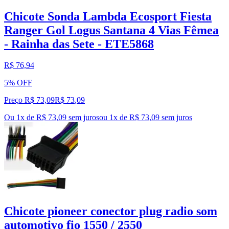
Chicote Sonda Lambda Ecosport Fiesta
Ranger Gol Logus Santana 4 Vias Fêmea
- Rainha das Sete - ETE5868
R$ 76,94
5% OFF
Preço R$ 73,09
R$
73
,
09
Ou 1x de R$ 73,09 sem juros
ou
1
x de
R$ 73,09
sem juros
Chicote pioneer conector plug radio som
automotivo fio 1550 / 2550