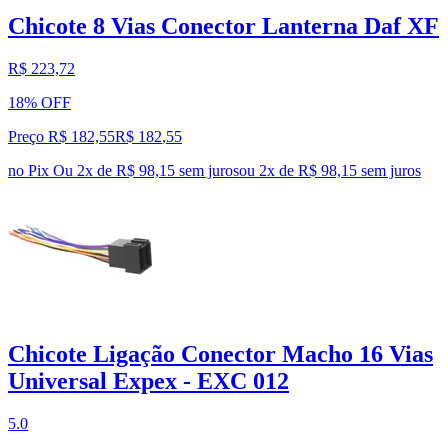
Chicote 8 Vias Conector Lanterna Daf XF
R$ 223,72
18% OFF
Preço R$ 182,55
R$
182
,
55
no Pix
Ou 2x de R$ 98,15 sem juros
ou
2
x de
R$ 98,15
sem juros
Chicote Ligação Conector Macho 16 Vias
Universal Expex - EXC 012
5.0