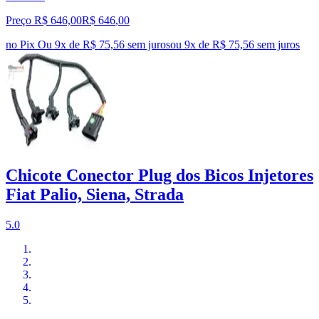
Preço R$ 646,00
R$
646
,
00
no Pix
Ou 9x de R$ 75,56 sem juros
ou
9
x de
R$ 75,56
sem juros
Chicote Conector Plug dos Bicos Injetores
Fiat Palio, Siena, Strada
5.0