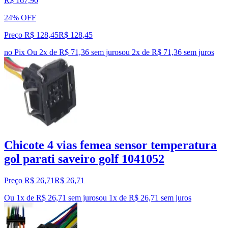
R$ 167,90
24% OFF
Preço R$ 128,45
R$
128
,
45
no Pix
Ou 2x de R$ 71,36 sem juros
ou
2
x de
R$ 71,36
sem juros
Chicote 4 vias femea sensor temperatura
gol parati saveiro golf 1041052
Preço R$ 26,71
R$
26
,
71
Ou 1x de R$ 26,71 sem juros
ou
1
x de
R$ 26,71
sem juros