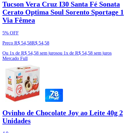
Tucson Vera Cruz I30 Santa Fé Sonata
Cerato Optima Soul Sorento Sportage 1
Via Fêmea
5% OFF
Preço R$ 54,58
R$
54
,
58
Ou 1x de R$ 54,58 sem juros
ou
1
x de
R$ 54,58
sem juros
Mercado Full
Ovinho de Chocolate Joy ao Leite 40g 2
Unidades