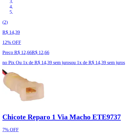
(2)
R$ 14,39
12% OFF
Preço R$ 12,66
R$
12
,
66
no Pix
Ou 1x de R$ 14,39 sem juros
ou
1
x de
R$ 14,39
sem juros
Chicote Reparo 1 Via Macho ETE9737
7% OFF