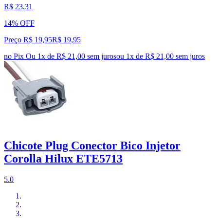
R$ 23,31
14% OFF
Preço R$ 19,95
R$
19
,
95
no Pix
Ou 1x de R$ 21,00 sem juros
ou
1
x de
R$ 21,00
sem juros
Chicote Plug Conector Bico Injetor
Corolla Hilux ETE5713
5.0