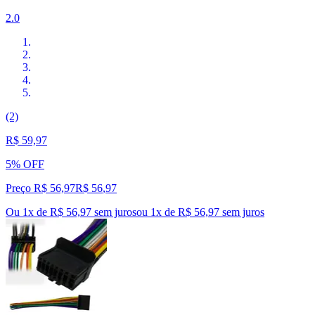
2.0
(2)
R$ 59,97
5% OFF
Preço R$ 56,97
R$
56
,
97
Ou 1x de R$ 56,97 sem juros
ou
1
x de
R$ 56,97
sem juros