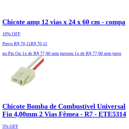
Chicote amp 12 vias x 24 x 60 cm - compa
10% OFF
Preço R$ 70,11
R$
70
,
11
no Pix
Ou 1x de R$ 77,90 sem juros
ou
1
x de
R$ 77,90
sem juros
Chicote Bomba de Combustível Universal
Fio 4,00mm 2 Vias Fêmea - R7 - ETE5314
5% OFF