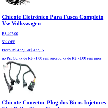
Chicote Eletrônico Para Fusca Completo
Vw Volkswagen
R$ 497,00
5% OFF
Preço R$ 472,15
R$
472
,
15
no Pix
Ou 7x de R$ 71,00 sem juros
ou
7
x de
R$ 71,00
sem juros
Chicote Conector Plug dos Bicos Injetores