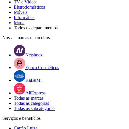
TV e Vídeo
Eletrodomésticos
Móveis
Informática
Moda
Todos os departamentos
Nossas marcas e parceiros
Netshoes
Epoca Cosméticos
KaBuM!
AliExpress
Todas as marcas
Todas as categorias
Todas as subcategorias
Serviços e benefícios
Cartão Luiza