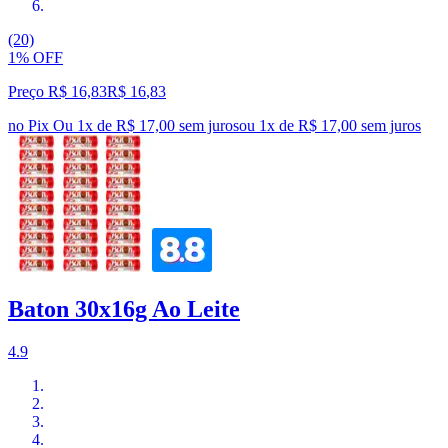
(20)
1% OFF
Preço R$ 16,83
R$
16
,
83
no Pix
Ou 1x de R$ 17,00 sem juros
ou
1
x de
R$ 17,00
sem juros
Baton 30x16g Ao Leite
4.9