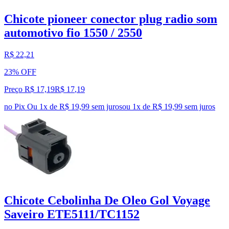
Chicote pioneer conector plug radio som
automotivo fio 1550 / 2550
R$ 22,21
23% OFF
Preço R$ 17,19
R$
17
,
19
no Pix
Ou 1x de R$ 19,99 sem juros
ou
1
x de
R$ 19,99
sem juros
Chicote Cebolinha De Oleo Gol Voyage
Saveiro ETE5111/TC1152