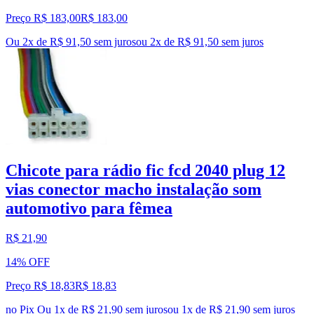
Preço R$ 183,00
R$
183
,
00
Ou 2x de R$ 91,50 sem juros
ou
2
x de
R$ 91,50
sem juros
Chicote para rádio fic fcd 2040 plug 12
vias conector macho instalação som
automotivo para fêmea
R$ 21,90
14% OFF
Preço R$ 18,83
R$
18
,
83
no Pix
Ou 1x de R$ 21,90 sem juros
ou
1
x de
R$ 21,90
sem juros