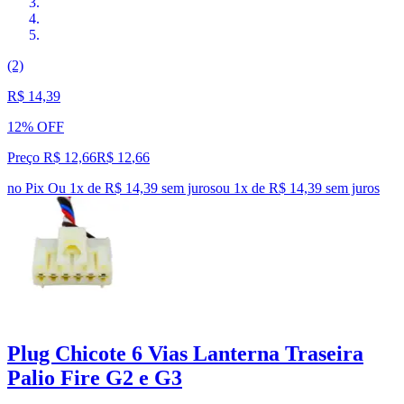
(2)
R$ 14,39
12% OFF
Preço R$ 12,66
R$
12
,
66
no Pix
Ou 1x de R$ 14,39 sem juros
ou
1
x de
R$ 14,39
sem juros
Plug Chicote 6 Vias Lanterna Traseira
Palio Fire G2 e G3