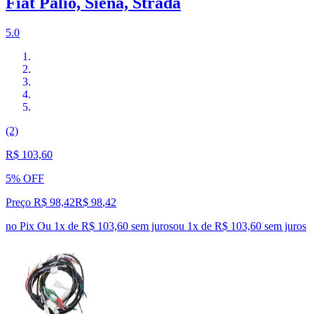
Fiat Palio, Siena, Strada
5.0
(2)
R$ 103,60
5% OFF
Preço R$ 98,42
R$
98
,
42
no Pix
Ou 1x de R$ 103,60 sem juros
ou
1
x de
R$ 103,60
sem juros