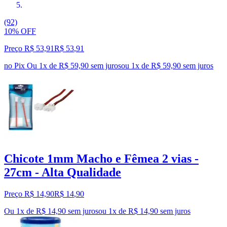
(92)
10% OFF
Preço R$ 53,91
R$
53
,
91
no Pix
Ou 1x de R$ 59,90 sem juros
ou
1
x de
R$ 59,90
sem juros
Chicote 1mm Macho e Fêmea 2 vias -
27cm - Alta Qualidade
Preço R$ 14,90
R$
14
,
90
Ou 1x de R$ 14,90 sem juros
ou
1
x de
R$ 14,90
sem juros