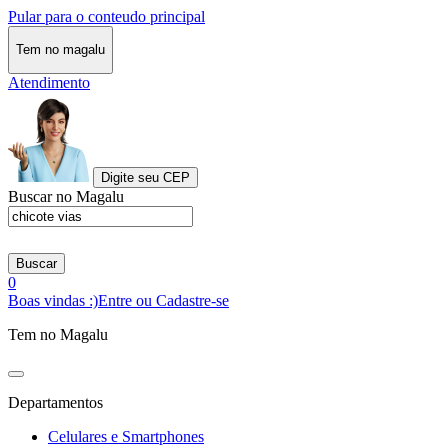
Pular para o conteudo principal
Tem no magalu
Atendimento
Digite seu CEP
Buscar no Magalu
Buscar
0
Boas vindas :)
Entre ou Cadastre-se
Tem no Magalu
Departamentos
Celulares e Smartphones