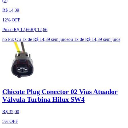
(2)
R$ 14,39
12% OFF
Preço R$ 12,66
R$
12
,
66
no Pix
Ou 1x de R$ 14,39 sem juros
ou
1
x de
R$ 14,39
sem juros
Chicote Plug Conector 02 Vias Atuador
Válvula Turbina Hilux SW4
R$ 35,00
5% OFF