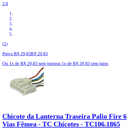
2.0
(2)
Preço R$ 29,83
R$
29
,
83
Ou 1x de R$ 29,83 sem juros
ou
1
x de
R$ 29,83
sem juros
Chicote da Lanterna Traseira Palio Fire 6
Vias Fêmea - TC Chicotes - TC106.1865