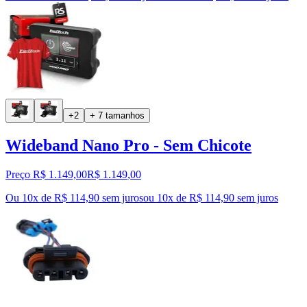
+2
+ 7 tamanhos
Wideband Nano Pro - Sem Chicote
Preço R$ 1.149,00
R$
1.149
,
00
Ou 10x de R$ 114,90 sem juros
ou
10
x de
R$ 114,90
sem juros