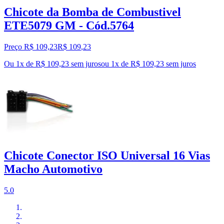
Chicote da Bomba de Combustivel
ETE5079 GM - Cód.5764
Preço R$ 109,23
R$
109
,
23
Ou 1x de R$ 109,23 sem juros
ou
1
x de
R$ 109,23
sem juros
Chicote Conector ISO Universal 16 Vias
Macho Automotivo
5.0