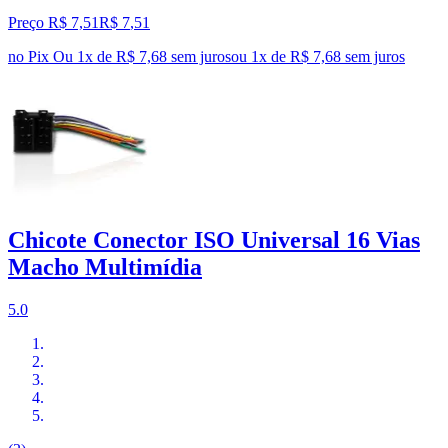
Preço R$ 7,51
R$
7
,
51
no Pix
Ou 1x de R$ 7,68 sem juros
ou
1
x de
R$ 7,68
sem juros
Chicote Conector ISO Universal 16 Vias
Macho Multimídia
5.0