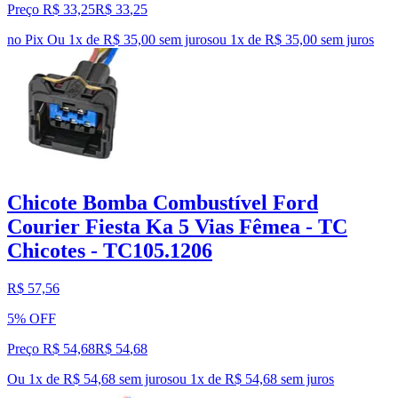
Preço R$ 33,25
R$
33
,
25
no Pix
Ou 1x de R$ 35,00 sem juros
ou
1
x de
R$ 35,00
sem juros
Chicote Bomba Combustível Ford
Courier Fiesta Ka 5 Vias Fêmea - TC
Chicotes - TC105.1206
R$ 57,56
5% OFF
Preço R$ 54,68
R$
54
,
68
Ou 1x de R$ 54,68 sem juros
ou
1
x de
R$ 54,68
sem juros