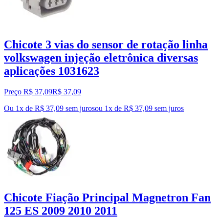
Chicote 3 vias do sensor de rotação linha
volkswagen injeção eletrônica diversas
aplicações 1031623
Preço R$ 37,09
R$
37
,
09
Ou 1x de R$ 37,09 sem juros
ou
1
x de
R$ 37,09
sem juros
Chicote Fiação Principal Magnetron Fan
125 ES 2009 2010 2011