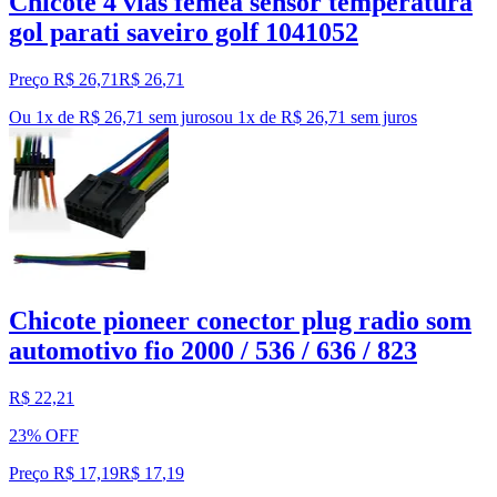
Chicote 4 vias femea sensor temperatura
gol parati saveiro golf 1041052
Preço R$ 26,71
R$
26
,
71
Ou 1x de R$ 26,71 sem juros
ou
1
x de
R$ 26,71
sem juros
Chicote pioneer conector plug radio som
automotivo fio 2000 / 536 / 636 / 823
R$ 22,21
23% OFF
Preço R$ 17,19
R$
17
,
19