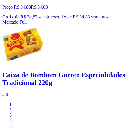
Preço R$ 34,83
R$
34
,
83
Ou 1x de R$ 34,83 sem juros
ou
1
x de
R$ 34,83
sem juros
Mercado Full
Caixa de Bombom Garoto Especialidades
Tradicional 220g
4.6