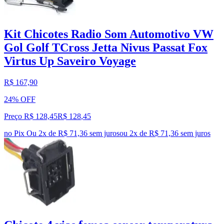
Kit Chicotes Radio Som Automotivo VW
Gol Golf TCross Jetta Nivus Passat Fox
Virtus Up Saveiro Voyage
R$ 167,90
24% OFF
Preço R$ 128,45
R$
128
,
45
no Pix
Ou 2x de R$ 71,36 sem juros
ou
2
x de
R$ 71,36
sem juros