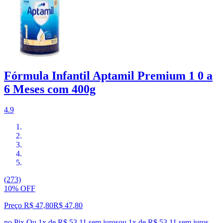
Fórmula Infantil Aptamil Premium 1 0 a
6 Meses com 400g
4.9
(273)
10% OFF
Preço R$ 47,80
R$
47
,
80
no Pix
Ou 1x de R$ 53,11 sem juros
ou
1
x de
R$ 53,11
sem juros