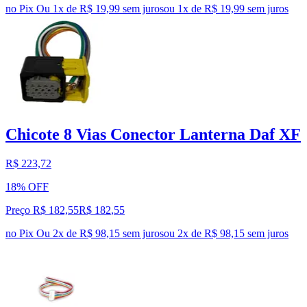
no Pix
Ou 1x de R$ 19,99 sem juros
ou
1
x de
R$ 19,99
sem juros
Chicote 8 Vias Conector Lanterna Daf XF
R$ 223,72
18% OFF
Preço R$ 182,55
R$
182
,
55
no Pix
Ou 2x de R$ 98,15 sem juros
ou
2
x de
R$ 98,15
sem juros