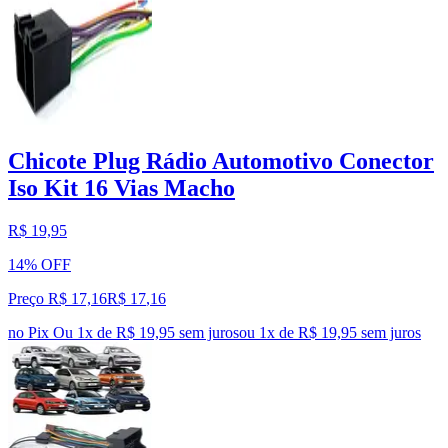
Chicote Plug Rádio Automotivo Conector
Iso Kit 16 Vias Macho
R$ 19,95
14% OFF
Preço R$ 17,16
R$
17
,
16
no Pix
Ou 1x de R$ 19,95 sem juros
ou
1
x de
R$ 19,95
sem juros