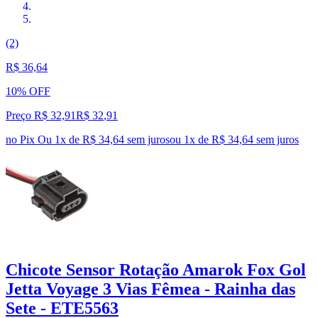
(2)
R$ 36,64
10% OFF
Preço R$ 32,91
R$
32
,
91
no Pix
Ou 1x de R$ 34,64 sem juros
ou
1
x de
R$ 34,64
sem juros
Chicote Sensor Rotação Amarok Fox Gol
Jetta Voyage 3 Vias Fêmea - Rainha das
Sete - ETE5563