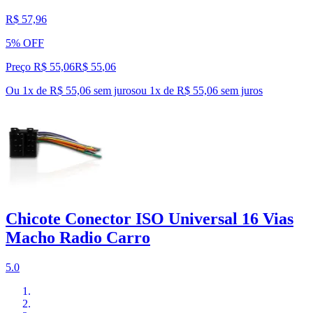
R$ 57,96
5% OFF
Preço R$ 55,06
R$
55
,
06
Ou 1x de R$ 55,06 sem juros
ou
1
x de
R$ 55,06
sem juros
Chicote Conector ISO Universal 16 Vias
Macho Radio Carro
5.0