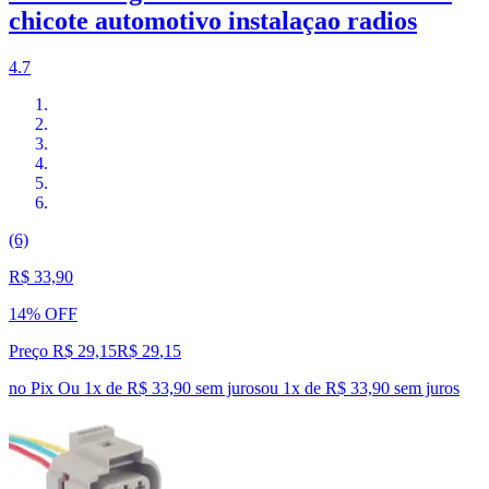
chicote automotivo instalaçao radios
4.7
(6)
R$ 33,90
14% OFF
Preço R$ 29,15
R$
29
,
15
no Pix
Ou 1x de R$ 33,90 sem juros
ou
1
x de
R$ 33,90
sem juros