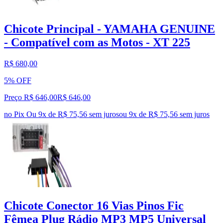
Chicote Principal - YAMAHA GENUINE
- Compatível com as Motos - XT 225
R$ 680,00
5% OFF
Preço R$ 646,00
R$
646
,
00
no Pix
Ou 9x de R$ 75,56 sem juros
ou
9
x de
R$ 75,56
sem juros
Chicote Conector 16 Vias Pinos Fic
Fêmea Plug Rádio MP3 MP5 Universal