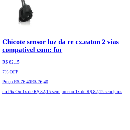
Chicote sensor luz da re cx.eaton 2 vias
compativel com: for
R$ 82,15
7% OFF
Preço R$ 76,40
R$
76
,
40
no Pix
Ou 1x de R$ 82,15 sem juros
ou
1
x de
R$ 82,15
sem juros