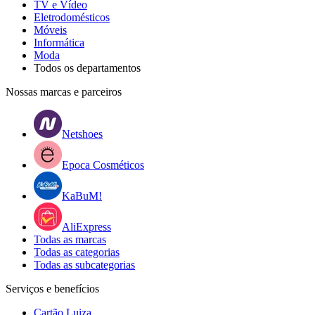
TV e Vídeo
Eletrodomésticos
Móveis
Informática
Moda
Todos os departamentos
Nossas marcas e parceiros
Netshoes
Epoca Cosméticos
KaBuM!
AliExpress
Todas as marcas
Todas as categorias
Todas as subcategorias
Serviços e benefícios
Cartão Luiza