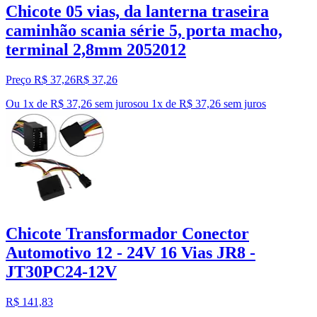
Chicote 05 vias, da lanterna traseira
caminhão scania série 5, porta macho,
terminal 2,8mm 2052012
Preço R$ 37,26
R$
37
,
26
Ou 1x de R$ 37,26 sem juros
ou
1
x de
R$ 37,26
sem juros
Chicote Transformador Conector
Automotivo 12 - 24V 16 Vias JR8 -
JT30PC24-12V
R$ 141,83