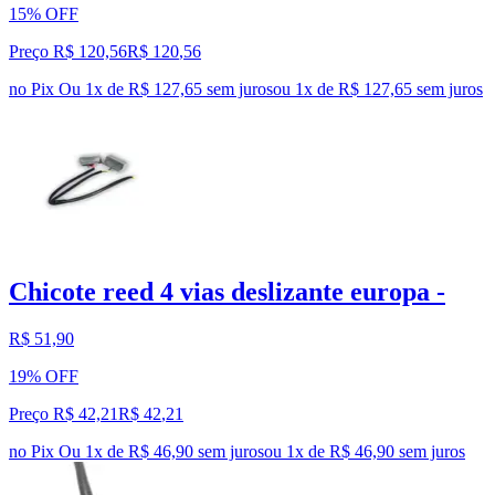
15% OFF
Preço R$ 120,56
R$
120
,
56
no Pix
Ou 1x de R$ 127,65 sem juros
ou
1
x de
R$ 127,65
sem juros
Chicote reed 4 vias deslizante europa -
R$ 51,90
19% OFF
Preço R$ 42,21
R$
42
,
21
no Pix
Ou 1x de R$ 46,90 sem juros
ou
1
x de
R$ 46,90
sem juros