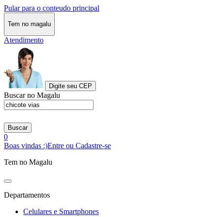
Pular para o conteudo principal
Tem no magalu
Atendimento
Digite seu CEP
Buscar no Magalu
Buscar
0
Boas vindas :)
Entre ou Cadastre-se
Tem no Magalu
Departamentos
Celulares e Smartphones