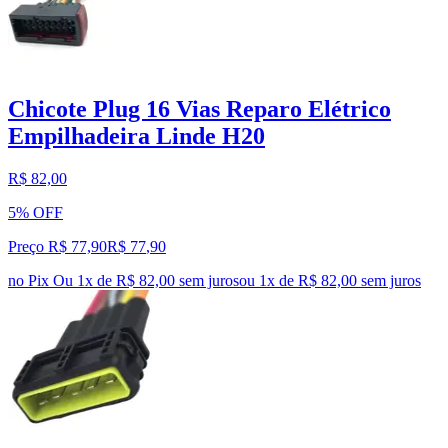
Chicote Plug 16 Vias Reparo Elétrico
Empilhadeira Linde H20
R$ 82,00
5% OFF
Preço R$ 77,90
R$
77
,
90
no Pix
Ou 1x de R$ 82,00 sem juros
ou
1
x de
R$ 82,00
sem juros