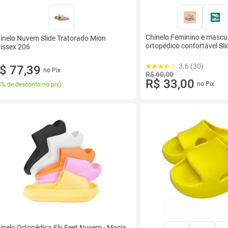
Chinelo Feminino e masc
inelo Nuvem Slide Tratorado Mion
ortopédico confortável Sl
issex 206
3.6 (30)
$ 77,39
no Pix
R$ 60,00
R$ 33,00
no Pix
% de desconto no pix
)
inelo Ortopédica Fly Feet Nuvem - Macia