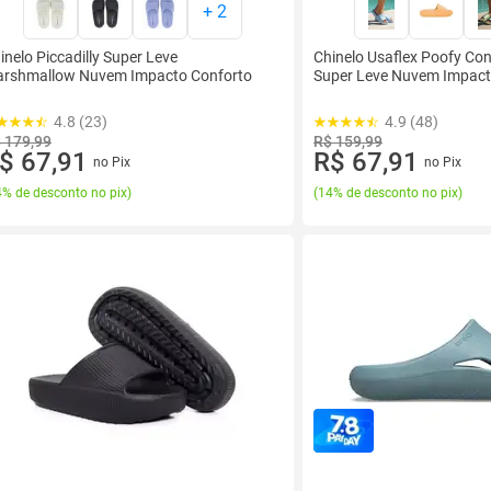
+
2
inelo Piccadilly Super Leve
Chinelo Usaflex Poofy Con
rshmallow Nuvem Impacto Conforto
Super Leve Nuvem Impac
4.8 (23)
4.9 (48)
 179,99
R$ 159,99
$ 67,91
R$ 67,91
no Pix
no Pix
% de desconto no pix
)
(
14% de desconto no pix
)