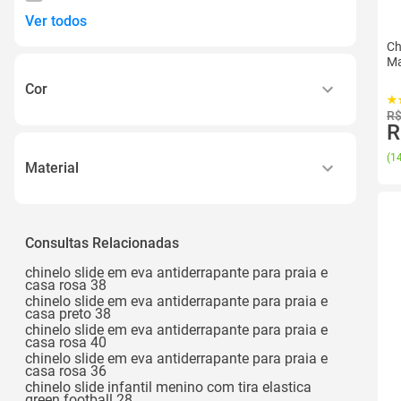
Ver todos
Ch
Ma
Cor
R$
Azul
R
Bege
(
14
Material
Branco
Eva
Preto
Eva Encontrado na Ficha Técnica e Descrição
Consultas Relacionadas
Verde
Ver todos
chinelo slide em eva antiderrapante para praia e
casa rosa 38
chinelo slide em eva antiderrapante para praia e
casa preto 38
chinelo slide em eva antiderrapante para praia e
casa rosa 40
chinelo slide em eva antiderrapante para praia e
casa rosa 36
chinelo slide infantil menino com tira elastica
green football 28