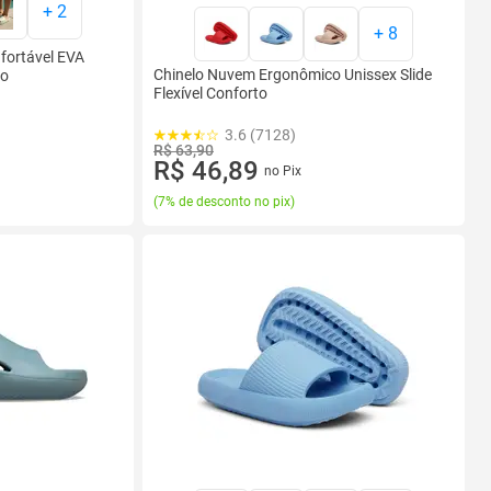
+
2
+
8
fortável EVA
Chinelo Nuvem Ergonômico Unissex Slide
to
Flexível Conforto
3.6 (7128)
R$ 63,90
R$ 46,89
no Pix
(
7% de desconto no pix
)