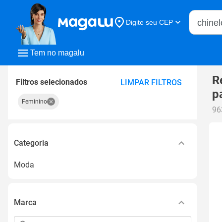
Buscar n
Digite seu CEP
Buscar
Tem no magalu
R
Filtros selecionados
LIMPAR FILTROS
p
Feminino
96
Categoria
Moda
Marca