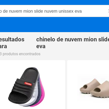
o Magalu
esultados
chinelo de nuvem mion slid
ara
eva
3 produtos encontrados