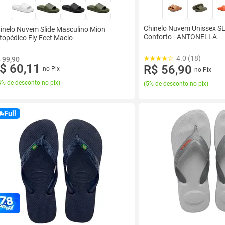
Chinelo Nuvem Unissex SL
inelo Nuvem Slide Masculino Mion
Conforto - ANTONELLA
topédico Fly Feet Macio
4.0 (18)
 99,90
$ 60,11
R$ 56,90
no Pix
no Pix
% de desconto no pix
)
(
5% de desconto no pix
)
Full