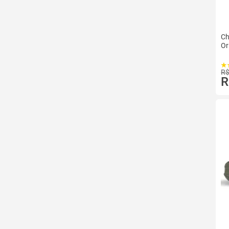
Ch
Or
R$
R