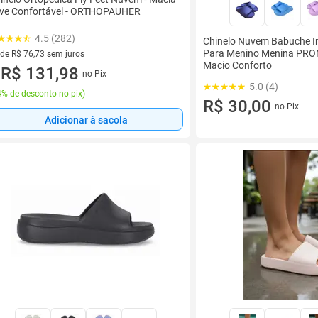
ve Confortável - ORTHOPAUHER
4.5 (282)
Chinelo Nuvem Babuche In
Para Menino Menina PR
 de R$ 76,73 sem juros
Macio Conforto
ez de R$ 76,73 sem juros
R$ 131,98
no Pix
u
5.0 (4)
% de desconto no pix
)
R$ 30,00
no Pix
Adicionar à sacola