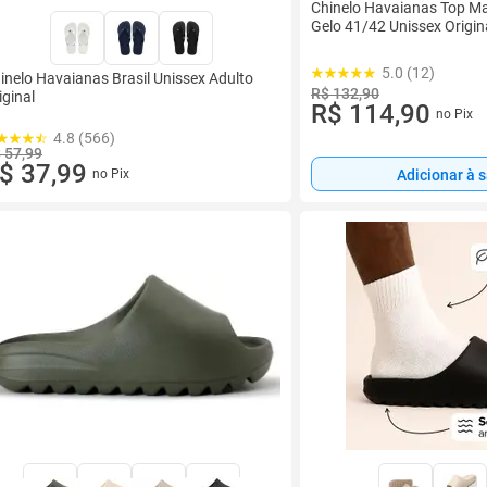
Chinelo Havaianas Top M
Gelo 41/42 Unissex Origin
5.0 (12)
inelo Havaianas Brasil Unissex Adulto
R$ 132,90
iginal
R$ 114,90
no Pix
4.8 (566)
 57,99
$ 37,99
Adicionar à 
no Pix