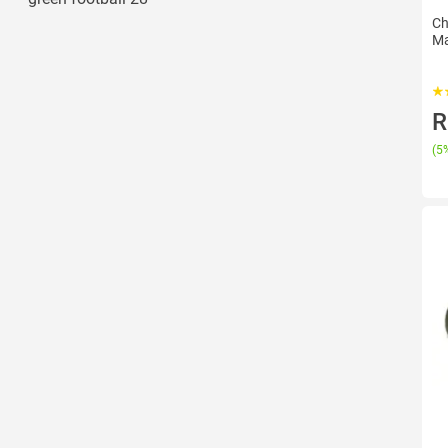
Ch
Ma
R
(
5%