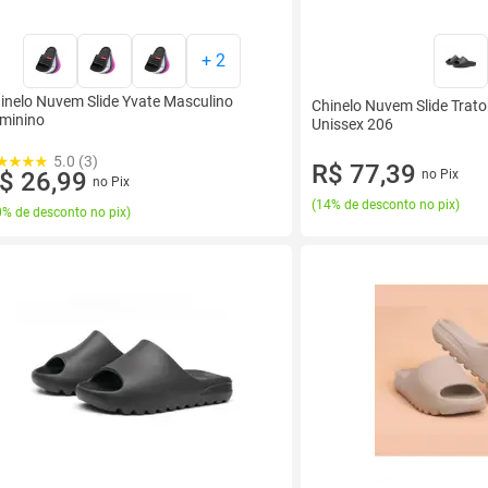
+
2
inelo Nuvem Slide Yvate Masculino
Chinelo Nuvem Slide Trat
minino
Unissex 206
5.0 (3)
R$ 77,39
$ 26,99
no Pix
no Pix
(
14% de desconto no pix
)
% de desconto no pix
)