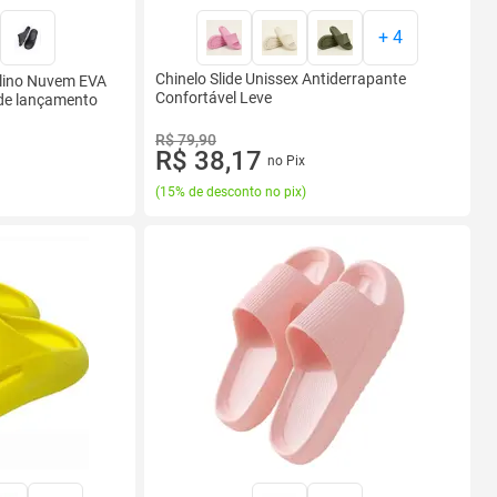
+
4
Chinelo Slide Unissex Antiderrapante
ulino Nuvem EVA
Confortável Leve
ide lançamento
R$ 79,90
R$ 38,17
no Pix
(
15% de desconto no pix
)