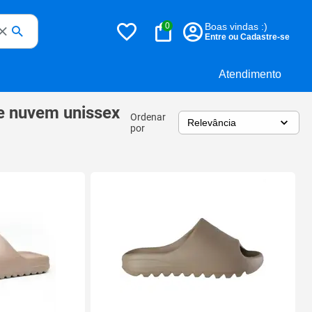
0
Boas vindas :)
Entre ou Cadastre-se
Atendimento
e nuvem unissex
Ordenar
por