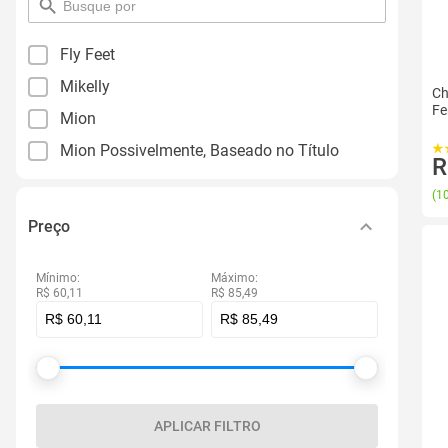
pesquisar
por
filtro
Fly Feet
Mikelly
Ch
Fe
Mion
Mion Possivelmente, Baseado no Título
R
(
10
Preço
Mínimo:
Máximo:
R$ 60,11
R$ 85,49
APLICAR FILTRO