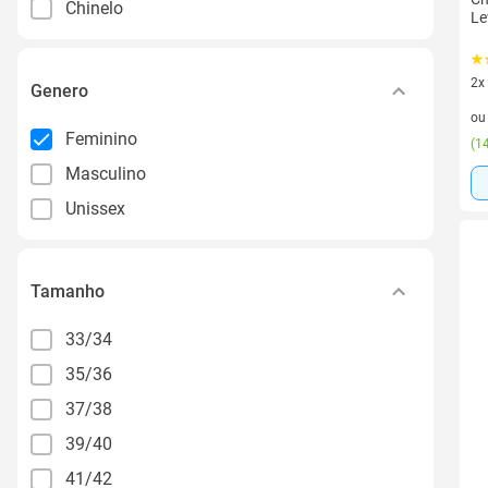
Chinelo
Le
2x
Genero
2 v
o
Feminino
(
14
Masculino
Unissex
Tamanho
33/34
35/36
37/38
39/40
41/42