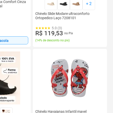
ax Comfort Cinza
+
2
al
Chinelo Slide Modare ultraconforto
Ortopedico Laço 7208101
5.0 (3)
R$ 119,53
no Pix
sacola
(
14% de desconto no pix
)
Chinelo Havaianas Infantil mavel