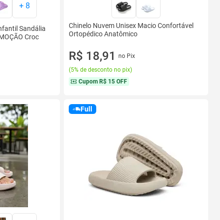
+
8
Chinelo Nuvem Unisex Macio Confortável
fantil Sandália
Ortopédico Anatômico
OMOÇÃO Croc
R$ 18,91
no Pix
(
5% de desconto no pix
)
Cupom
R$ 15 OFF
Full