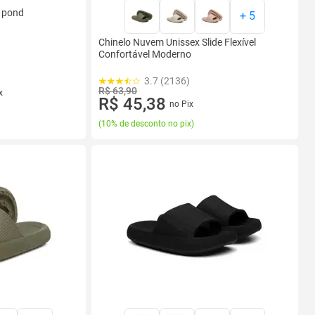
e pond
+
5
Chinelo Nuvem Unissex Slide Flexível
Confortável Moderno
3.7 (2136)
R$ 63,90
x
R$ 45,38
no Pix
(
10% de desconto no pix
)