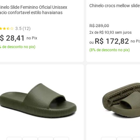
Chinelo crocs mellow slid
inelo Slide Feminino Oficial Unissex
cio confortavel estilo havaianas
R$ 289,00
3.5 (12)
2x de R$ 93,93 sem juros
$ 28,41
no Pix
2 vez de R$ 93,93 sem juros
R$ 172,82
no Pi
ou
 de desconto no pix
)
(
8% de desconto no pix
)