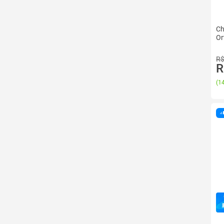
Ch
Or
R$
R
(
14