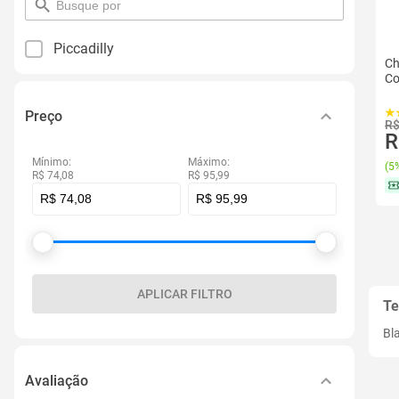
pesquisar
por
filtro
Piccadilly
Ch
Co
Preço
R$
R
Mínimo:
Máximo:
(
5%
R$ 74,08
R$ 95,99
APLICAR FILTRO
Te
Bl
Avaliação