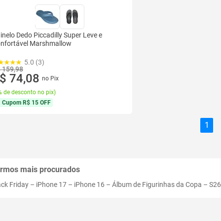
inelo Dedo Piccadilly Super Leve e
nfortável Marshmallow
5.0 (3)
 159,98
$ 74,08
no Pix
 de desconto no pix
)
Cupom
R$ 15 OFF
1
rmos mais procurados
ack Friday
–
iPhone 17
–
iPhone 16
–
Álbum de Figurinhas da Copa
–
S26