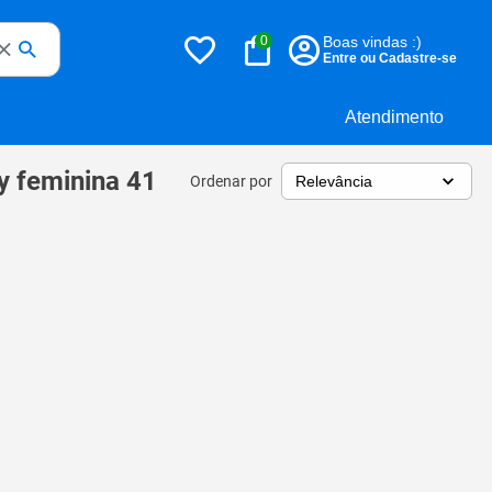
0
Boas vindas :)
Entre ou Cadastre-se
Atendimento
y feminina 41
Ordenar por