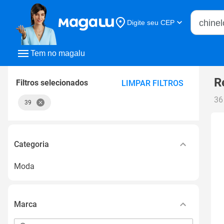
Buscar n
Digite seu CEP
Buscar
Tem no magalu
R
Filtros selecionados
LIMPAR FILTROS
36
39
Categoria
Moda
Marca