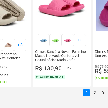
+
3
+
8
Chinelo
Chinelo Sandália Nuvem Feminino
Ergonômico
Unissex 
Masculino Macio Confortável
exível Conforto
Casual Básica Moda Verão
R$ 75,9
R$ 130,90
7128)
no Pix
R$ 5
no Pix
Cupom
R$ 20 OFF
(
5% de de
 pix
)
1
2