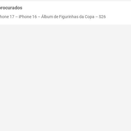
procurados
Phone 17
–
iPhone 16
–
Álbum de Figurinhas da Copa
–
S26