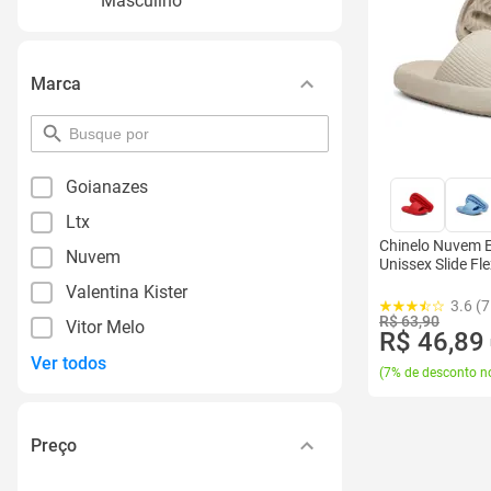
Masculino
Marca
pesquisar
por
filtro
Goianazes
Ltx
Chinelo Nuvem 
Nuvem
Unissex Slide Fl
Valentina Kister
3.6 (
R$ 63,90
Vitor Melo
R$ 46,89
Ver todos
(
7% de desconto no
Preço