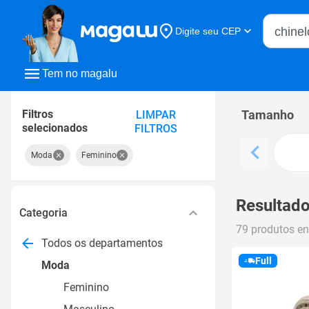
Buscar n
Digite seu CEP
Buscar
Tem no magalu
Filtros
Tamanho
LIMPAR
selecionados
FILTROS
Moda
Feminino
Resultado
Categoria
79 produtos e
Todos os departamentos
Full
Moda
Feminino