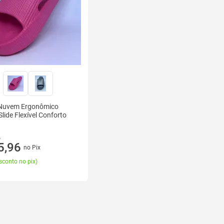
 Nuvem Ergonômico
Slide Flexível Conforto
0
5,96
no Pix
sconto no pix
)