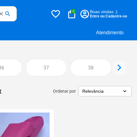
0
Boas vindas :)
Entre ou Cadastre-se
Atendimento
36
37
38
3
x
Ordenar por