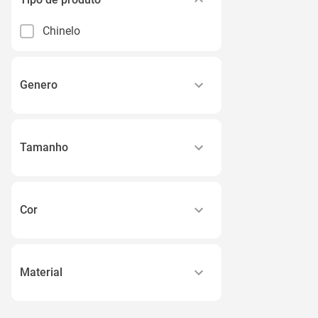
Chinelo
Genero
Feminino
Masculino
Tamanho
Unissex
33
34
Cor
35
Amarelo
36
Azul
37
Material
Bege
Ver todos
Pvc
Branco