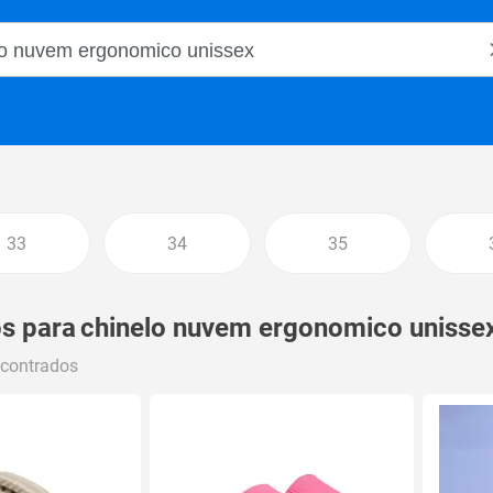
o Magalu
33
34
35
s para
chinelo nuvem ergonomico unisse
ncontrados