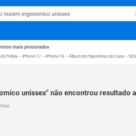
o Magalu
rmos mais procurados
ack Friday
–
iPhone 17
–
iPhone 16
–
Álbum de Figurinhas da Copa
–
S26
omico unissex" não encontrou resultado a
ficos