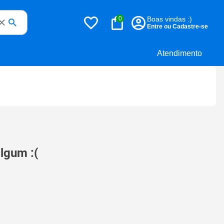
0
Boas vindas :)
Entre ou Cadastre-se
Atendimento
lgum :(