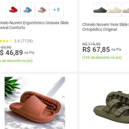
+
8
inelo Nuvem Ergonômico Unissex Slide
Chinelo Nuvem Yeze Slide
exível Conforto
Ortopédico Original
3.6 (7128)
R$ 119,90
 63,90
R$ 67,85
no Pix
$ 46,89
no Pix
(
14% de desconto no pix
)
 de desconto no pix
)