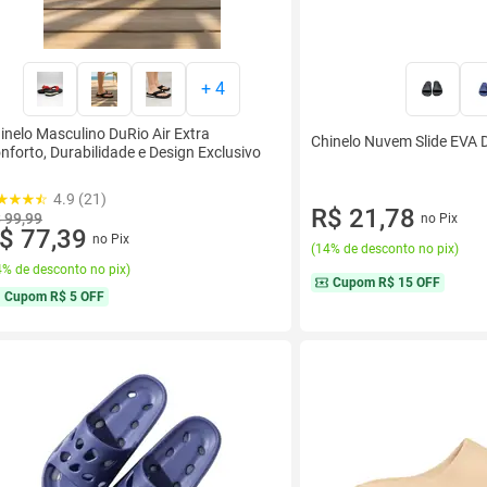
+
4
inelo Masculino DuRio Air Extra
Chinelo Nuvem Slide EVA D
nforto, Durabilidade e Design Exclusivo
4.9 (21)
R$ 21,78
 99,99
no Pix
$ 77,39
no Pix
(
14% de desconto no pix
)
% de desconto no pix
)
Cupom
R$ 15 OFF
Cupom
R$ 5 OFF