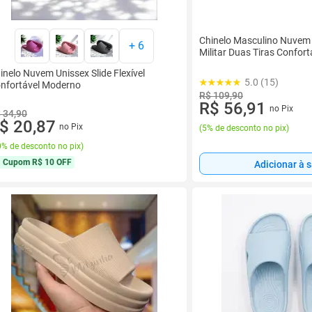
Chinelo Masculino Nuvem 
+
6
Militar Duas Tiras Confort
inelo Nuvem Unissex Slide Flexível
5.0 (15)
nfortável Moderno
R$ 109,90
R$ 56,91
no Pix
 34,90
$ 20,87
no Pix
(
5% de desconto no pix
)
% de desconto no pix
)
Cupom
R$ 10 OFF
Adicionar à 