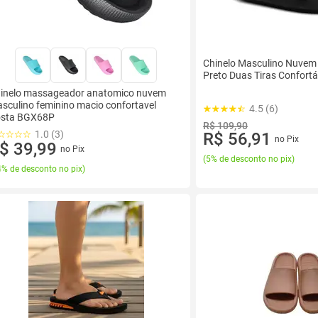
Chinelo Masculino Nuvem 
Preto Duas Tiras Confortáv
inelo massageador anatomico nuvem
sculino feminino macio confortavel
4.5 (6)
sta BGX68P
R$ 109,90
1.0 (3)
R$ 56,91
no Pix
$ 39,99
no Pix
(
5% de desconto no pix
)
% de desconto no pix
)