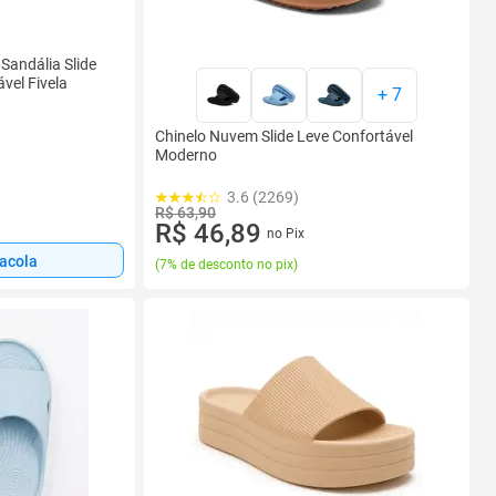
Sandália Slide
ável Fivela
+
7
Chinelo Nuvem Slide Leve Confortável
Moderno
3.6 (2269)
R$ 63,90
R$ 46,89
no Pix
sacola
(
7% de desconto no pix
)