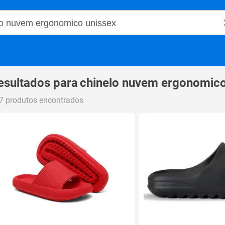
o Magalu
esultados para
chinelo nuvem ergonomico
7 produtos encontrados