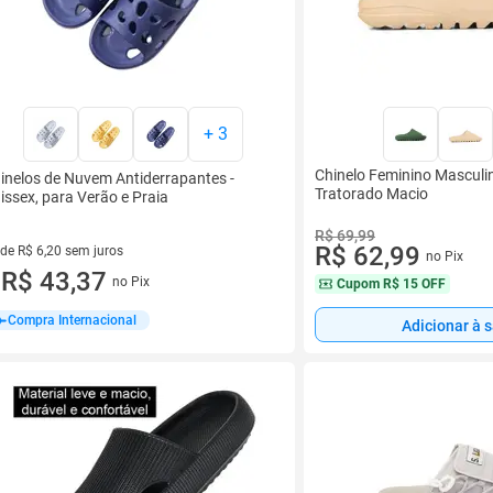
+
3
Chinelo Feminino Masculi
inelos de Nuvem Antiderrapantes -
Tratorado Macio
issex, para Verão e Praia
R$ 69,99
R$ 62,99
 de R$ 6,20 sem juros
no Pix
ez de R$ 6,20 sem juros
R$ 43,37
no Pix
Cupom
R$ 15 OFF
u
Compra Internacional
Adicionar à 