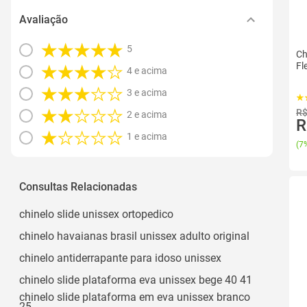
Avaliação
5
Ch
Fl
4 e acima
3 e acima
R$
2 e acima
R
1 e acima
(
7%
Consultas Relacionadas
chinelo slide unissex ortopedico
chinelo havaianas brasil unissex adulto original
chinelo antiderrapante para idoso unissex
chinelo slide plataforma eva unissex bege 40 41
chinelo slide plataforma em eva unissex branco
25