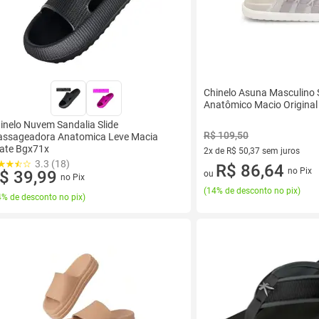
Chinelo Asuna Masculino 
Anatômico Macio Original
inelo Nuvem Sandalia Slide
R$ 109,50
ssageadora Anatomica Leve Macia
ate Bgx71x
2x de R$ 50,37 sem juros
3.3 (18)
2 vez de R$ 50,37 sem juros
R$ 86,64
no Pix
$ 39,99
ou
no Pix
(
14% de desconto no pix
)
% de desconto no pix
)