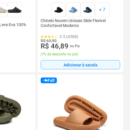
+
7
Chinelo Nuvem Unissex Slide Flexível
 Leve Eva 100%
Confortável Moderno
3.5 (4588)
R$ 63,90
R$ 46,89
no Pix
(
7% de desconto no pix
)
Adicionar à sacola
Full