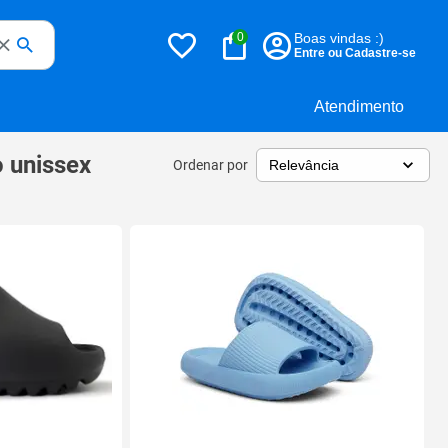
0
Boas vindas :)
Entre ou Cadastre-se
Atendimento
 unissex
Ordenar por