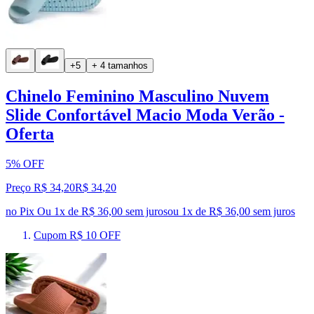
+5
+ 4 tamanhos
Chinelo Feminino Masculino Nuvem
Slide Confortável Macio Moda Verão -
Oferta
5% OFF
Preço R$ 34,20
R$
34
,
20
no Pix
Ou 1x de R$ 36,00 sem juros
ou
1
x de
R$ 36,00
sem juros
Cupom R$ 10 OFF