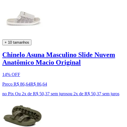
+ 10 tamanhos
Chinelo Asuna Masculino Slide Nuvem
Anatômico Macio Original
14% OFF
Preço R$ 86,64
R$
86
,
64
no Pix
Ou 2x de R$ 50,37 sem juros
ou
2
x de
R$ 50,37
sem juros