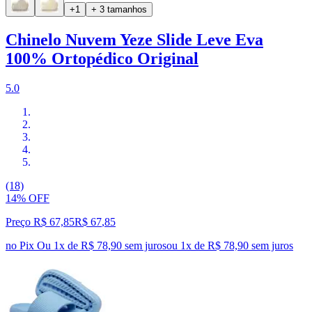
+1
+ 3 tamanhos
Chinelo Nuvem Yeze Slide Leve Eva
100% Ortopédico Original
5.0
(18)
14% OFF
Preço R$ 67,85
R$
67
,
85
no Pix
Ou 1x de R$ 78,90 sem juros
ou
1
x de
R$ 78,90
sem juros