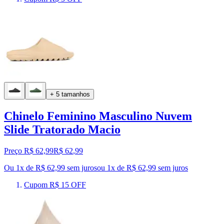
+ 5 tamanhos
Chinelo Feminino Masculino Nuvem
Slide Tratorado Macio
Preço R$ 62,99
R$
62
,
99
Ou 1x de R$ 62,99 sem juros
ou
1
x de
R$ 62,99
sem juros
Cupom R$ 15 OFF