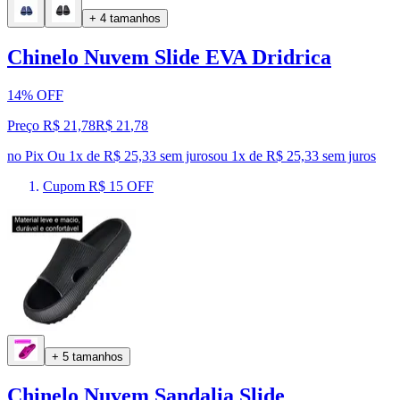
+ 4 tamanhos
Chinelo Nuvem Slide EVA Dridrica
14% OFF
Preço R$ 21,78
R$
21
,
78
no Pix
Ou 1x de R$ 25,33 sem juros
ou
1
x de
R$ 25,33
sem juros
Cupom R$ 15 OFF
+ 5 tamanhos
Chinelo Nuvem Sandalia Slide