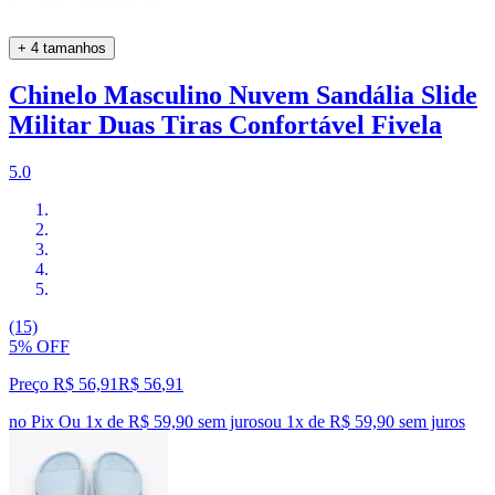
+ 4 tamanhos
Chinelo Masculino Nuvem Sandália Slide
Militar Duas Tiras Confortável Fivela
5.0
(15)
5% OFF
Preço R$ 56,91
R$
56
,
91
no Pix
Ou 1x de R$ 59,90 sem juros
ou
1
x de
R$ 59,90
sem juros