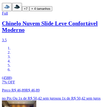
+7
+ 4 tamanhos
Full
Chinelo Nuvem Slide Leve Confortável
Moderno
3.5
(4588)
7% OFF
Preço R$ 46,89
R$
46
,
89
no Pix
Ou 1x de R$ 50,42 sem juros
ou
1
x de
R$ 50,42
sem juros