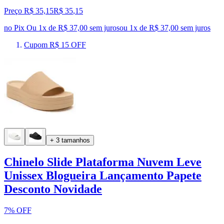
Preço R$ 35,15
R$
35
,
15
no Pix
Ou 1x de R$ 37,00 sem juros
ou
1
x de
R$ 37,00
sem juros
Cupom R$ 15 OFF
+ 3 tamanhos
Chinelo Slide Plataforma Nuvem Leve
Unissex Blogueira Lançamento Papete
Desconto Novidade
7% OFF