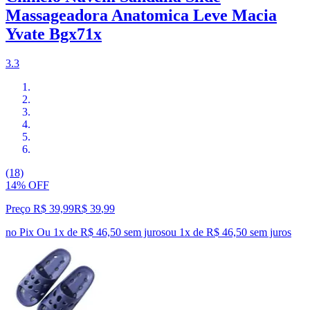
Massageadora Anatomica Leve Macia
Yvate Bgx71x
3.3
(18)
14% OFF
Preço R$ 39,99
R$
39
,
99
no Pix
Ou 1x de R$ 46,50 sem juros
ou
1
x de
R$ 46,50
sem juros