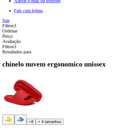
Alterar e-mail ou telefone
Fale com lojista
Sair
Filtros
3
Ordenar
Preço
Avaliação
Filtros
3
Resultados para
chinelo nuvem ergonomico unissex
+8
+ 4 tamanhos