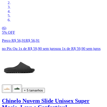
(6)
5% OFF
Preço R$ 56,91
R$
56
,
91
no Pix
Ou 1x de R$ 59,90 sem juros
ou
1
x de
R$ 59,90
sem juros
+ 5 tamanhos
Chinelo Nuvem Slide Unissex Super