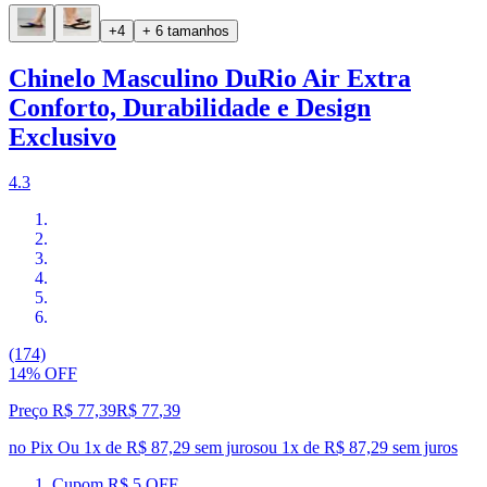
+4
+ 6 tamanhos
Chinelo Masculino DuRio Air Extra
Conforto, Durabilidade e Design
Exclusivo
4.3
(174)
14% OFF
Preço R$ 77,39
R$
77
,
39
no Pix
Ou 1x de R$ 87,29 sem juros
ou
1
x de
R$ 87,29
sem juros
Cupom R$ 5 OFF