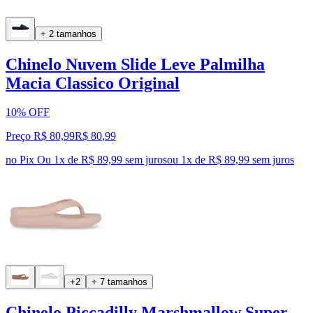
+ 2 tamanhos
Chinelo Nuvem Slide Leve Palmilha
Macia Classico Original
10% OFF
Preço R$ 80,99
R$
80
,
99
no Pix
Ou 1x de R$ 89,99 sem juros
ou
1
x de
R$ 89,99
sem juros
+2
+ 7 tamanhos
Chinelo Piccadilly Marshmallow Super