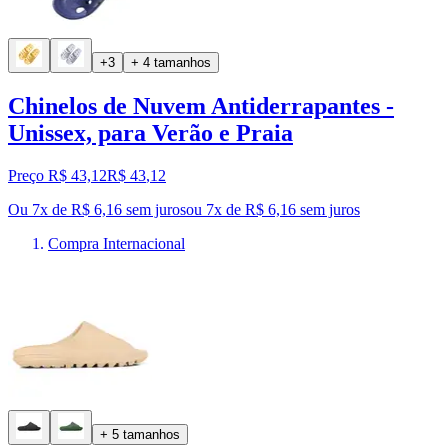
+3
+ 4 tamanhos
Chinelos de Nuvem Antiderrapantes -
Unissex, para Verão e Praia
Preço R$ 43,12
R$
43
,
12
Ou 7x de R$ 6,16 sem juros
ou
7
x de
R$ 6,16
sem juros
Compra Internacional
+ 5 tamanhos