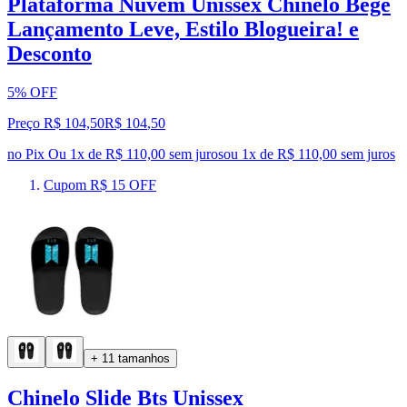
Plataforma Nuvem Unissex Chinelo Bege
Lançamento Leve, Estilo Blogueira! e
Desconto
5% OFF
Preço R$ 104,50
R$
104
,
50
no Pix
Ou 1x de R$ 110,00 sem juros
ou
1
x de
R$ 110,00
sem juros
Cupom R$ 15 OFF
+ 11 tamanhos
Chinelo Slide Bts Unissex