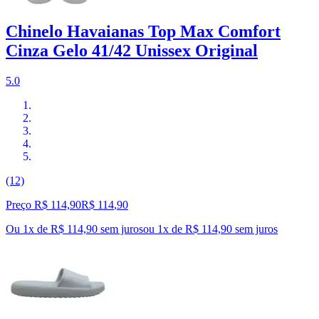
Chinelo Havaianas Top Max Comfort
Cinza Gelo 41/42 Unissex Original
5.0
(12)
Preço R$ 114,90
R$
114
,
90
Ou 1x de R$ 114,90 sem juros
ou
1
x de
R$ 114,90
sem juros