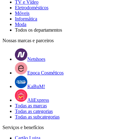
TV e Vídeo
Eletrodomésticos
Móveis
Informática
Moda
Todos os departamentos
Nossas marcas e parceiros
Netshoes
Epoca Cosméticos
KaBuM!
AliExpress
Todas as marcas
Todas as categorias
Todas as subcategorias
Serviços e benefícios
Cartão Luiza