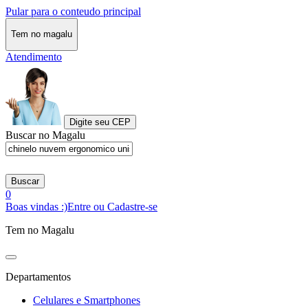
Pular para o conteudo principal
Tem no magalu
Atendimento
Digite seu CEP
Buscar no Magalu
Buscar
0
Boas vindas :)
Entre ou Cadastre-se
Tem no Magalu
Departamentos
Celulares e Smartphones