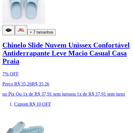
+ 7 tamanhos
Chinelo Slide Nuvem Unissex Confortável
Antiderrapante Leve Macio Casual Casa
Praia
7% OFF
Preço R$ 35,26
R$
35
,
26
no Pix
Ou 1x de R$ 37,91 sem juros
ou
1
x de
R$ 37,91
sem juros
Cupom R$ 10 OFF