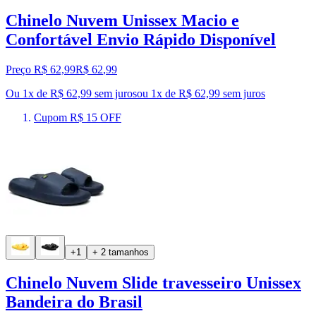
Chinelo Nuvem Unissex Macio e
Confortável Envio Rápido Disponível
Preço R$ 62,99
R$
62
,
99
Ou 1x de R$ 62,99 sem juros
ou
1
x de
R$ 62,99
sem juros
Cupom R$ 15 OFF
+1
+ 2 tamanhos
Chinelo Nuvem Slide travesseiro Unissex
Bandeira do Brasil