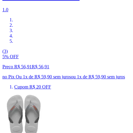
1.0
(3)
5% OFF
Preço R$ 56,91
R$
56
,
91
no Pix
Ou 1x de R$ 59,90 sem juros
ou
1
x de
R$ 59,90
sem juros
Cupom R$ 20 OFF