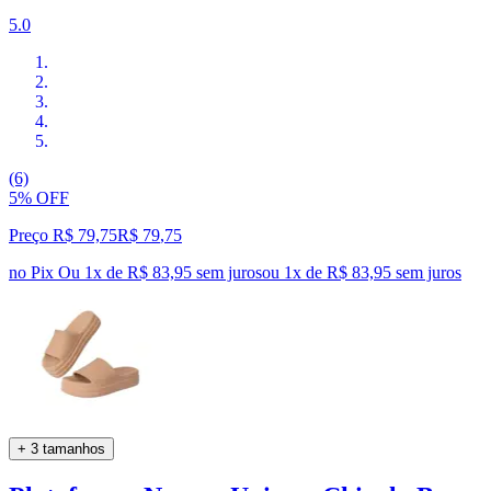
5.0
(6)
5% OFF
Preço R$ 79,75
R$
79
,
75
no Pix
Ou 1x de R$ 83,95 sem juros
ou
1
x de
R$ 83,95
sem juros
+ 3 tamanhos