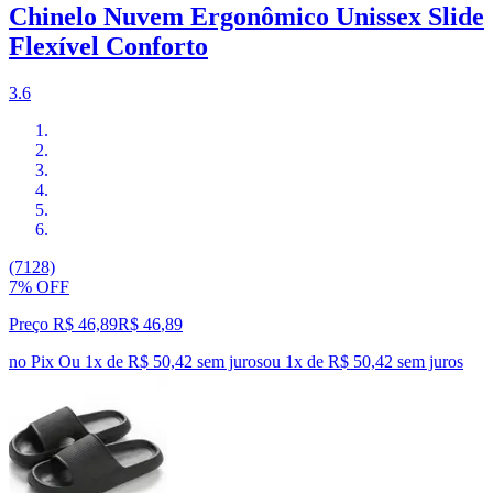
Chinelo Nuvem Ergonômico Unissex Slide
Flexível Conforto
3.6
(7128)
7% OFF
Preço R$ 46,89
R$
46
,
89
no Pix
Ou 1x de R$ 50,42 sem juros
ou
1
x de
R$ 50,42
sem juros