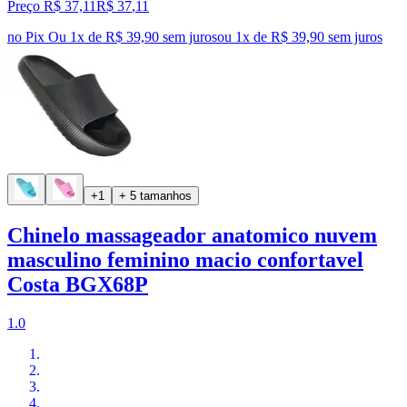
Preço R$ 37,11
R$
37
,
11
no Pix
Ou 1x de R$ 39,90 sem juros
ou
1
x de
R$ 39,90
sem juros
+1
+ 5 tamanhos
Chinelo massageador anatomico nuvem
masculino feminino macio confortavel
Costa BGX68P
1.0