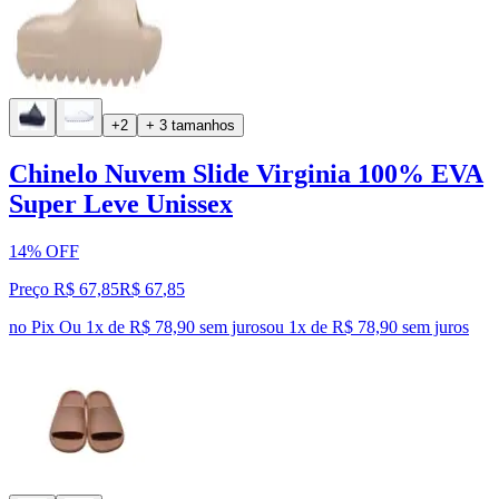
+2
+ 3 tamanhos
Chinelo Nuvem Slide Virginia 100% EVA
Super Leve Unissex
14% OFF
Preço R$ 67,85
R$
67
,
85
no Pix
Ou 1x de R$ 78,90 sem juros
ou
1
x de
R$ 78,90
sem juros