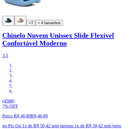
+7
+ 4 tamanhos
Chinelo Nuvem Unissex Slide Flexível
Confortável Moderno
3.5
(4588)
7% OFF
Preço R$ 46,89
R$
46
,
89
no Pix
Ou 1x de R$ 50,42 sem juros
ou
1
x de
R$ 50,42
sem juros