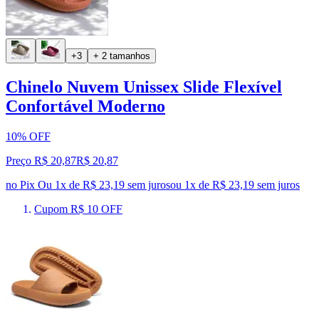
+3
+ 2 tamanhos
Chinelo Nuvem Unissex Slide Flexível
Confortável Moderno
10% OFF
Preço R$ 20,87
R$
20
,
87
no Pix
Ou 1x de R$ 23,19 sem juros
ou
1
x de
R$ 23,19
sem juros
Cupom R$ 10 OFF