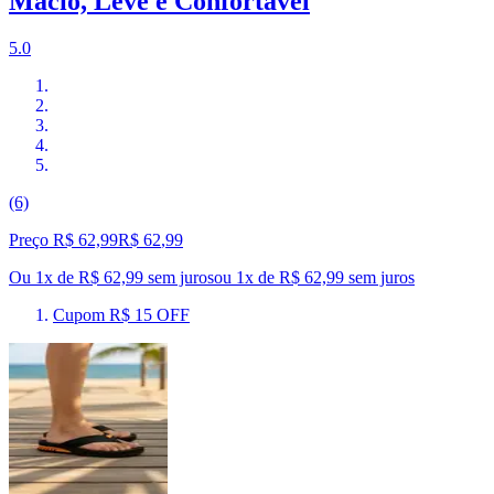
Macio, Leve e Confortável
5.0
(6)
Preço R$ 62,99
R$
62
,
99
Ou 1x de R$ 62,99 sem juros
ou
1
x de
R$ 62,99
sem juros
Cupom R$ 15 OFF