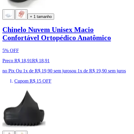
+ 1 tamanho
Chinelo Nuvem Unisex Macio
Confortável Ortopédico Anatômico
5% OFF
Preço R$ 18,91
R$
18
,
91
no Pix
Ou 1x de R$ 19,90 sem juros
ou
1
x de
R$ 19,90
sem juros
Cupom R$ 15 OFF