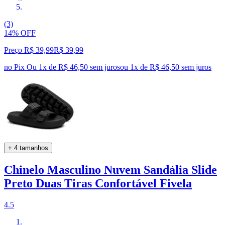
(3)
14% OFF
Preço R$ 39,99
R$
39
,
99
no Pix
Ou 1x de R$ 46,50 sem juros
ou
1
x de
R$ 46,50
sem juros
+ 4 tamanhos
Chinelo Masculino Nuvem Sandália Slide
Preto Duas Tiras Confortável Fivela
4.5