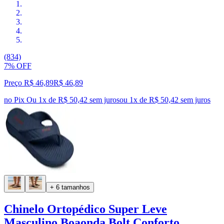
(834)
7% OFF
Preço R$ 46,89
R$
46
,
89
no Pix
Ou 1x de R$ 50,42 sem juros
ou
1
x de
R$ 50,42
sem juros
+ 6 tamanhos
Chinelo Ortopédico Super Leve
Masculino Boaonda Bolt Conforto