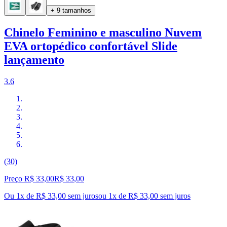
+ 9 tamanhos
Chinelo Feminino e masculino Nuvem
EVA ortopédico confortável Slide
lançamento
3.6
(30)
Preço R$ 33,00
R$
33
,
00
Ou 1x de R$ 33,00 sem juros
ou
1
x de
R$ 33,00
sem juros