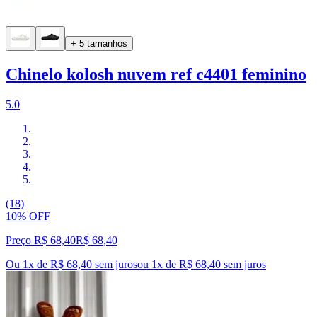
+ 5 tamanhos
Chinelo kolosh nuvem ref c4401 feminino
5.0
(18)
10% OFF
Preço R$ 68,40
R$
68
,
40
Ou 1x de R$ 68,40 sem juros
ou
1
x de
R$ 68,40
sem juros