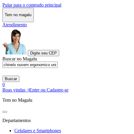
Pular para o conteudo principal
Tem no magalu
Atendimento
Digite seu CEP
Buscar no Magalu
Buscar
0
Boas vindas :)
Entre ou Cadastre-se
Tem no Magalu
Departamentos
Celulares e Smartphones