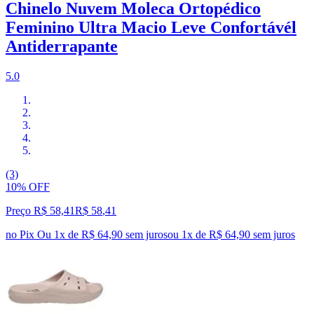
Chinelo Nuvem Moleca Ortopédico
Feminino Ultra Macio Leve Confortávél
Antiderrapante
5.0
(3)
10% OFF
Preço R$ 58,41
R$
58
,
41
no Pix
Ou 1x de R$ 64,90 sem juros
ou
1
x de
R$ 64,90
sem juros