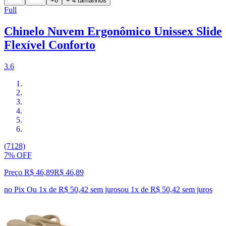
+8
+ 4 tamanhos
Full
Chinelo Nuvem Ergonômico Unissex Slide
Flexível Conforto
3.6
(7128)
7% OFF
Preço R$ 46,89
R$
46
,
89
no Pix
Ou 1x de R$ 50,42 sem juros
ou
1
x de
R$ 50,42
sem juros