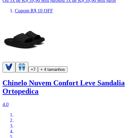
Ou 1x de R$ 39,90 sem juros
ou
1
x de
R$ 39,90
sem juros
Cupom R$ 10 OFF
+7
+ 4 tamanhos
Chinelo Nuvem Confort Leve Sandalia
Ortopedica
4.0