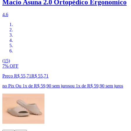
Macio Asuna 2.0 Ortopédico Ergonomico
4.6
(15)
7% OFF
Preço R$ 55,71
R$
55
,
71
no Pix
Ou 1x de R$ 59,90 sem juros
ou
1
x de
R$ 59,90
sem juros