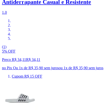
Antiderrapante Casual e Resistente
1.0
(1)
5% OFF
Preço R$ 34,11
R$
34
,
11
no Pix
Ou 1x de R$ 35,90 sem juros
ou
1
x de
R$ 35,90
sem juros
Cupom R$ 15 OFF