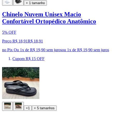
+ 1 tamanho
Chinelo Nuvem Unisex Macio
Confortável Ortopédico Anatômico
5% OFF
Preço R$ 18,91
R$
18
,
91
no Pix
Ou 1x de R$ 19,90 sem juros
ou
1
x de
R$ 19,90
sem juros
Cupom R$ 15 OFF
+1
+ 5 tamanhos