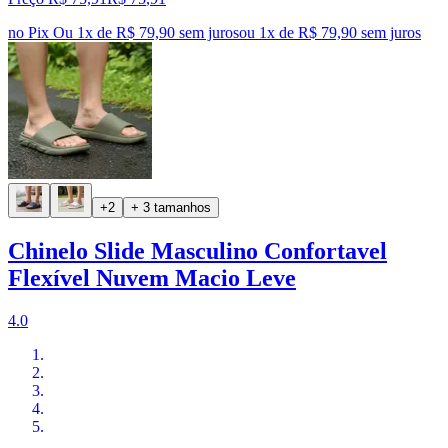
no Pix
Ou 1x de R$ 79,90 sem juros
ou
1
x de
R$ 79,90
sem juros
+2
+ 3 tamanhos
Chinelo Slide Masculino Confortavel
Flexível Nuvem Macio Leve
4.0