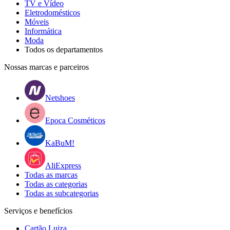
TV e Vídeo
Eletrodomésticos
Móveis
Informática
Moda
Todos os departamentos
Nossas marcas e parceiros
Netshoes
Epoca Cosméticos
KaBuM!
AliExpress
Todas as marcas
Todas as categorias
Todas as subcategorias
Serviços e benefícios
Cartão Luiza