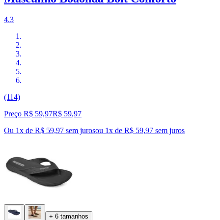
4.3
(114)
Preço R$ 59,97
R$
59
,
97
Ou 1x de R$ 59,97 sem juros
ou
1
x de
R$ 59,97
sem juros
+ 6 tamanhos