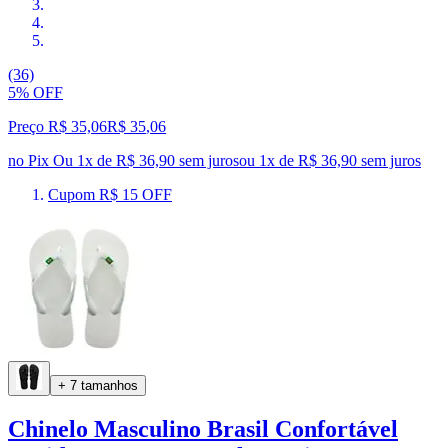
(36)
5% OFF
Preço R$ 35,06
R$
35
,
06
no Pix
Ou 1x de R$ 36,90 sem juros
ou
1
x de
R$ 36,90
sem juros
Cupom R$ 15 OFF
+ 7 tamanhos
Chinelo Masculino Brasil Confortável