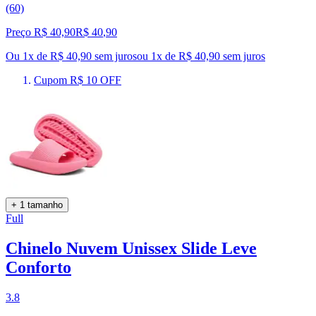
(60)
Preço R$ 40,90
R$
40
,
90
Ou 1x de R$ 40,90 sem juros
ou
1
x de
R$ 40,90
sem juros
Cupom R$ 10 OFF
+ 1 tamanho
Full
Chinelo Nuvem Unissex Slide Leve
Conforto
3.8