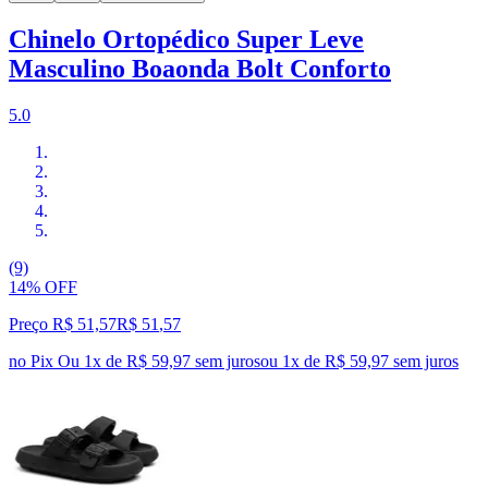
Chinelo Ortopédico Super Leve
Masculino Boaonda Bolt Conforto
5.0
(9)
14% OFF
Preço R$ 51,57
R$
51
,
57
no Pix
Ou 1x de R$ 59,97 sem juros
ou
1
x de
R$ 59,97
sem juros