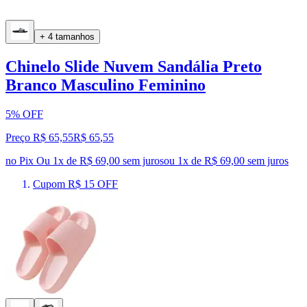
+ 4 tamanhos
Chinelo Slide Nuvem Sandália Preto
Branco Masculino Feminino
5% OFF
Preço R$ 65,55
R$
65
,
55
no Pix
Ou 1x de R$ 69,00 sem juros
ou
1
x de
R$ 69,00
sem juros
Cupom R$ 15 OFF