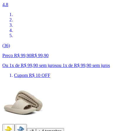
4.8
(36)
Preço R$ 99,90
R$
99
,
90
Ou 1x de R$ 99,90 sem juros
ou
1
x de
R$ 99,90
sem juros
Cupom R$ 10 OFF