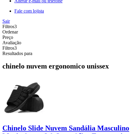
Alterar e-mail ou telefone
Fale com lojista
Sair
Filtros
3
Ordenar
Preço
Avaliação
Filtros
3
Resultados para
chinelo nuvem ergonomico unissex
Chinelo Slide Nuvem Sandália Masculino