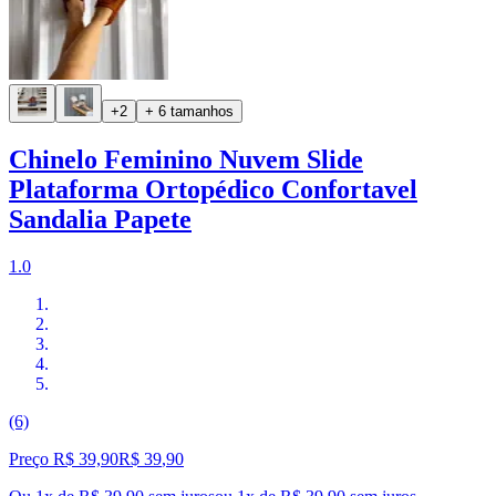
+2
+ 6 tamanhos
Chinelo Feminino Nuvem Slide
Plataforma Ortopédico Confortavel
Sandalia Papete
1.0
(6)
Preço R$ 39,90
R$
39
,
90