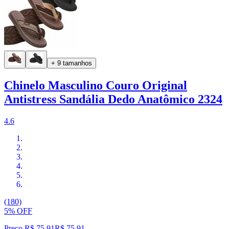
+ 9 tamanhos
Chinelo Masculino Couro Original
Antistress Sandália Dedo Anatômico 2324
4.6
(180)
5% OFF
Preço R$ 75,91
R$
75
,
91