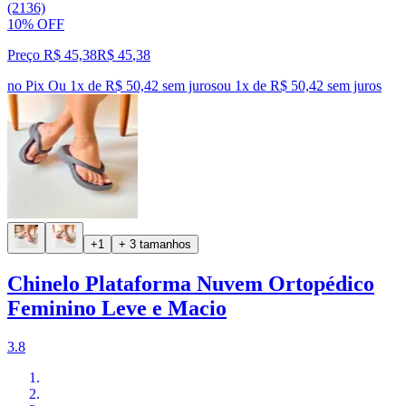
(2136)
10% OFF
Preço R$ 45,38
R$
45
,
38
no Pix
Ou 1x de R$ 50,42 sem juros
ou
1
x de
R$ 50,42
sem juros
+1
+ 3 tamanhos
Chinelo Plataforma Nuvem Ortopédico
Feminino Leve e Macio
3.8