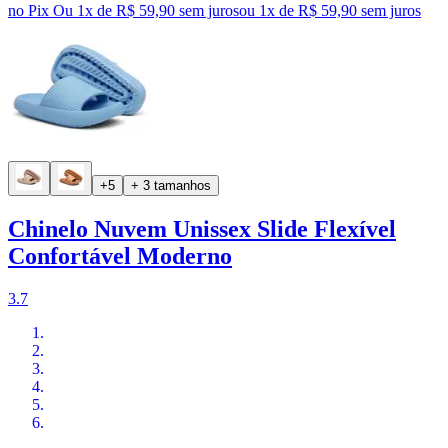
no Pix
Ou 1x de R$ 59,90 sem juros
ou
1
x de
R$ 59,90
sem juros
+5
+ 3 tamanhos
Chinelo Nuvem Unissex Slide Flexível
Confortável Moderno
3.7