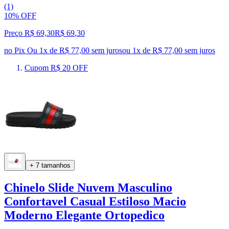
(1)
10% OFF
Preço R$ 69,30
R$
69
,
30
no Pix
Ou 1x de R$ 77,00 sem juros
ou
1
x de
R$ 77,00
sem juros
Cupom R$ 20 OFF
+ 7 tamanhos
Chinelo Slide Nuvem Masculino
Confortavel Casual Estiloso Macio
Moderno Elegante Ortopedico