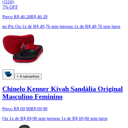
(1116)
7% OFF
Preço R$ 46,28
R$
46
,
28
no Pix
Ou 1x de R$ 49,76 sem juros
ou
1
x de
R$ 49,76
sem juros
+ 6 tamanhos
Chinelo Kenner Kivah Sandália Original
Masculino Feminino
Preço R$ 69,90
R$
69
,
90
Ou 1x de R$ 69,90 sem juros
ou
1
x de
R$ 69,90
sem juros