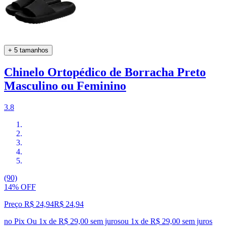
+ 5 tamanhos
Chinelo Ortopédico de Borracha Preto
Masculino ou Feminino
3.8
(90)
14% OFF
Preço R$ 24,94
R$
24
,
94
no Pix
Ou 1x de R$ 29,00 sem juros
ou
1
x de
R$ 29,00
sem juros