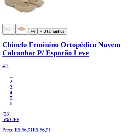
+4
+ 3 tamanhos
Chinelo Feminino Ortopédico Nuvem
Calcanhar P/ Esporão Leve
4.7
(33)
5% OFF
Preço R$ 56,91
R$
56
,
91