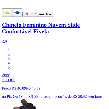
+9
+ 4 tamanhos
Chinelo Feminino Nuvem Slide
Confortável Fivela
3.9
(255)
7% OFF
Preço R$ 46,89
R$
46
,
89
no Pix
Ou 1x de R$ 50,42 sem juros
ou
1
x de
R$ 50,42
sem juros