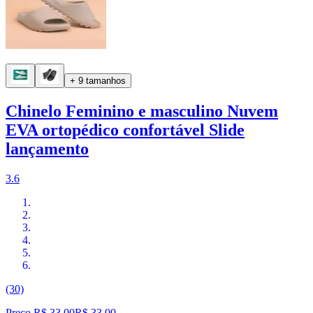
+ 9 tamanhos
Chinelo Feminino e masculino Nuvem
EVA ortopédico confortável Slide
lançamento
3.6
(30)
Preço R$ 33,00
R$
33
,
00