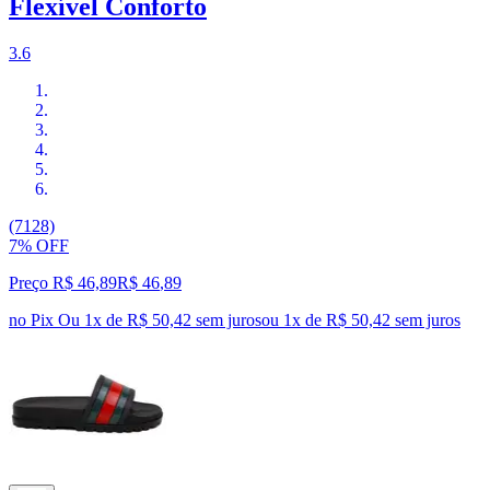
Flexível Conforto
3.6
(7128)
7% OFF
Preço R$ 46,89
R$
46
,
89
no Pix
Ou 1x de R$ 50,42 sem juros
ou
1
x de
R$ 50,42
sem juros