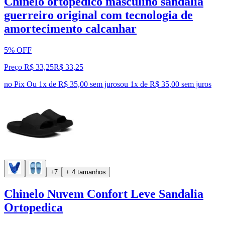
Chinelo ortopédico masculino sandália
guerreiro original com tecnologia de
amortecimento calcanhar
5% OFF
Preço R$ 33,25
R$
33
,
25
no Pix
Ou 1x de R$ 35,00 sem juros
ou
1
x de
R$ 35,00
sem juros
+7
+ 4 tamanhos
Chinelo Nuvem Confort Leve Sandalia
Ortopedica