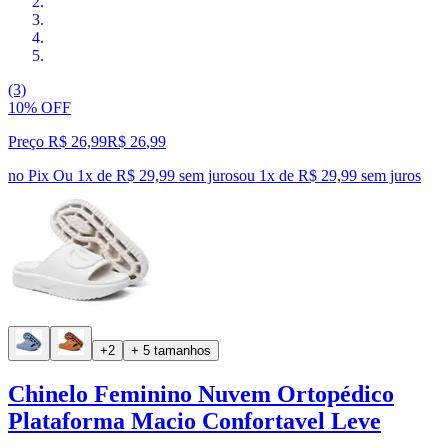
(3)
10% OFF
Preço R$ 26,99
R$
26
,
99
no Pix
Ou 1x de R$ 29,99 sem juros
ou
1
x de
R$ 29,99
sem juros
+2
+ 5 tamanhos
Chinelo Feminino Nuvem Ortopédico
Plataforma Macio Confortavel Leve