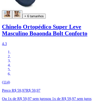
+ 6 tamanhos
Chinelo Ortopédico Super Leve
Masculino Boaonda Bolt Conforto
4.3
(114)
Preço R$ 59,97
R$
59
,
97
Ou 1x de R$ 59,97 sem juros
ou
1
x de
R$ 59,97
sem juros