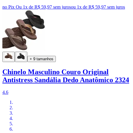
no Pix
Ou 1x de R$ 59,97 sem juros
ou
1
x de
R$ 59,97
sem juros
+ 9 tamanhos
Chinelo Masculino Couro Original
Antistress Sandália Dedo Anatômico 2324
4.6