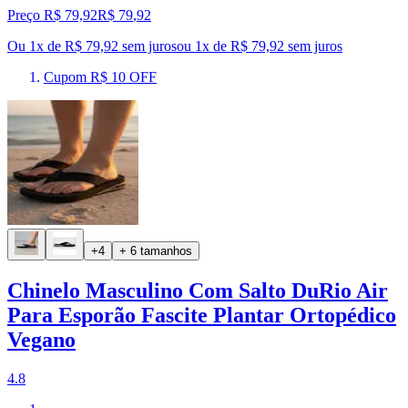
Preço R$ 79,92
R$
79
,
92
Ou 1x de R$ 79,92 sem juros
ou
1
x de
R$ 79,92
sem juros
Cupom R$ 10 OFF
+4
+ 6 tamanhos
Chinelo Masculino Com Salto DuRio Air
Para Esporão Fascite Plantar Ortopédico
Vegano
4.8