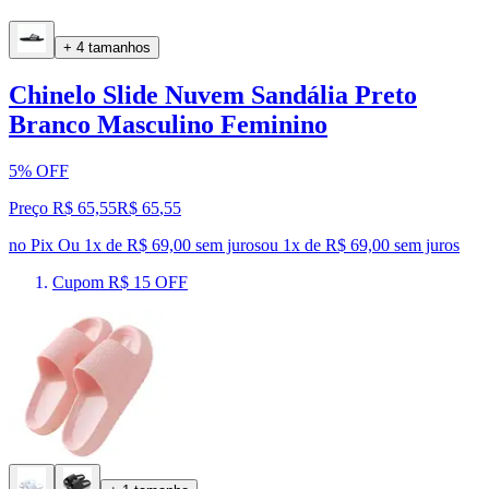
+ 4 tamanhos
Chinelo Slide Nuvem Sandália Preto
Branco Masculino Feminino
5% OFF
Preço R$ 65,55
R$
65
,
55
no Pix
Ou 1x de R$ 69,00 sem juros
ou
1
x de
R$ 69,00
sem juros
Cupom R$ 15 OFF