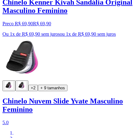
Chinelo Kenner Kivah Sandália Original
Masculino Feminino
Preço R$ 69,90
R$
69
,
90
Ou 1x de R$ 69,90 sem juros
ou
1
x de
R$ 69,90
sem juros
+2
+ 9 tamanhos
Chinelo Nuvem Slide Yvate Masculino
Feminino
5.0