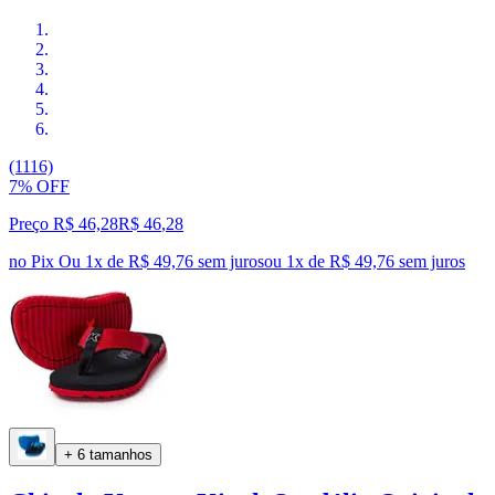
(1116)
7% OFF
Preço R$ 46,28
R$
46
,
28
no Pix
Ou 1x de R$ 49,76 sem juros
ou
1
x de
R$ 49,76
sem juros
+ 6 tamanhos