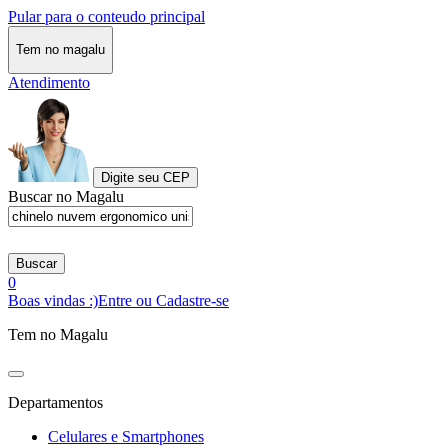
Pular para o conteudo principal
Tem no magalu
Atendimento
Digite seu CEP
Buscar no Magalu
Buscar
0
Boas vindas :)
Entre ou Cadastre-se
Tem no Magalu
Departamentos
Celulares e Smartphones