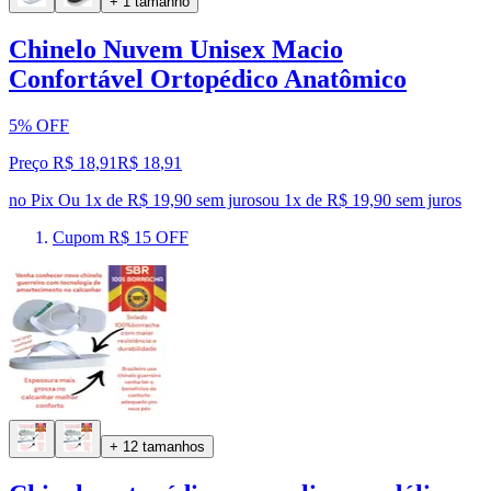
+ 1 tamanho
Chinelo Nuvem Unisex Macio
Confortável Ortopédico Anatômico
5% OFF
Preço R$ 18,91
R$
18
,
91
no Pix
Ou 1x de R$ 19,90 sem juros
ou
1
x de
R$ 19,90
sem juros
Cupom R$ 15 OFF
+ 12 tamanhos