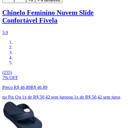
+9
+ 4 tamanhos
Chinelo Feminino Nuvem Slide
Confortável Fivela
3.9
(255)
7% OFF
Preço R$ 46,89
R$
46
,
89
no Pix
Ou 1x de R$ 50,42 sem juros
ou
1
x de
R$ 50,42
sem juros