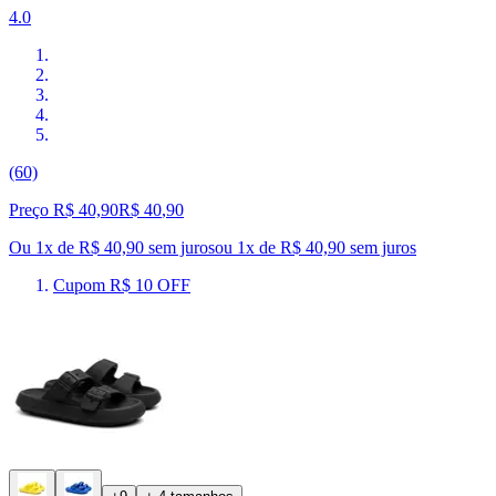
4.0
(60)
Preço R$ 40,90
R$
40
,
90
Ou 1x de R$ 40,90 sem juros
ou
1
x de
R$ 40,90
sem juros
Cupom R$ 10 OFF