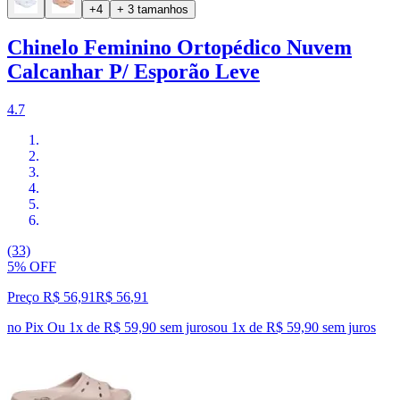
+4
+ 3 tamanhos
Chinelo Feminino Ortopédico Nuvem
Calcanhar P/ Esporão Leve
4.7
(33)
5% OFF
Preço R$ 56,91
R$
56
,
91
no Pix
Ou 1x de R$ 59,90 sem juros
ou
1
x de
R$ 59,90
sem juros