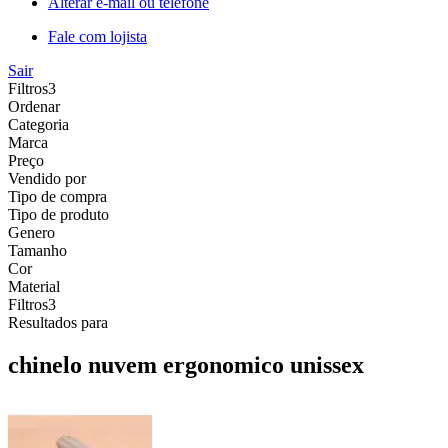
Alterar e-mail ou telefone
Fale com lojista
Sair
Filtros
3
Ordenar
Categoria
Marca
Preço
Vendido por
Tipo de compra
Tipo de produto
Genero
Tamanho
Cor
Material
Filtros
3
Resultados para
chinelo nuvem ergonomico unissex