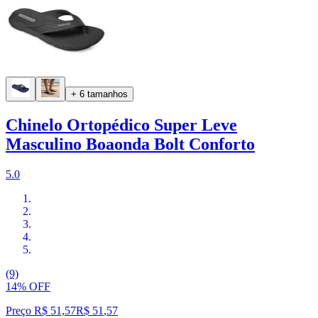
+ 6 tamanhos
Chinelo Ortopédico Super Leve
Masculino Boaonda Bolt Conforto
5.0
(9)
14% OFF
Preço R$ 51,57
R$
51
,
57