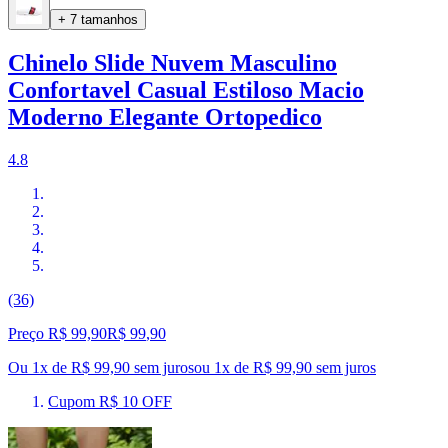
+ 7 tamanhos
Chinelo Slide Nuvem Masculino
Confortavel Casual Estiloso Macio
Moderno Elegante Ortopedico
4.8
(36)
Preço R$ 99,90
R$
99
,
90
Ou 1x de R$ 99,90 sem juros
ou
1
x de
R$ 99,90
sem juros
Cupom R$ 10 OFF