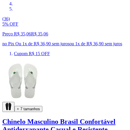
(36)
5% OFF
Preço R$ 35,06
R$
35
,
06
no Pix
Ou 1x de R$ 36,90 sem juros
ou
1
x de
R$ 36,90
sem juros
Cupom R$ 15 OFF
+ 7 tamanhos
Chinelo Masculino Brasil Confortável
Antiderrapante Casual e Resistente