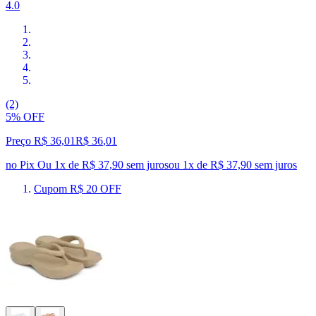
4.0
(2)
5% OFF
Preço R$ 36,01
R$
36
,
01
no Pix
Ou 1x de R$ 37,90 sem juros
ou
1
x de
R$ 37,90
sem juros
Cupom R$ 20 OFF