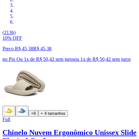
(2136)
10% OFF
Preço R$ 45,38
R$
45
,
38
no Pix
Ou 1x de R$ 50,42 sem juros
ou
1
x de
R$ 50,42
sem juros
+8
+ 4 tamanhos
Full
Chinelo Nuvem Ergonômico Unissex Slide