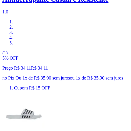
1.0
(1)
5% OFF
Preço R$ 34,11
R$
34
,
11
no Pix
Ou 1x de R$ 35,90 sem juros
ou
1
x de
R$ 35,90
sem juros
Cupom R$ 15 OFF