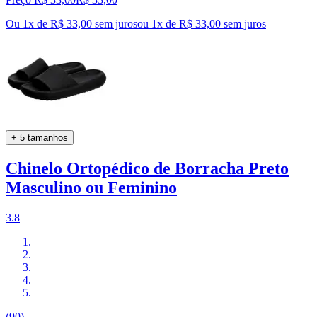
Ou 1x de R$ 33,00 sem juros
ou
1
x de
R$ 33,00
sem juros
+ 5 tamanhos
Chinelo Ortopédico de Borracha Preto
Masculino ou Feminino
3.8
(90)