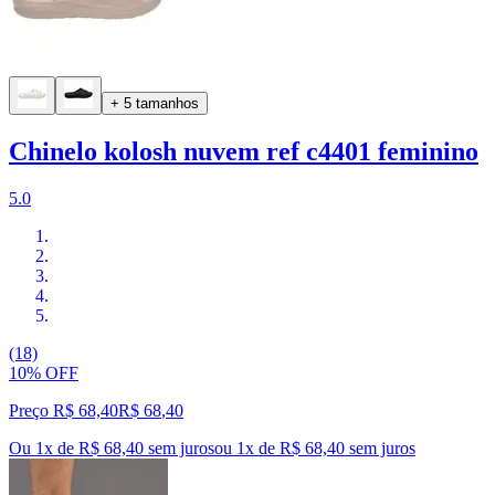
+ 5 tamanhos
Chinelo kolosh nuvem ref c4401 feminino
5.0
(18)
10% OFF
Preço R$ 68,40
R$
68
,
40
Ou 1x de R$ 68,40 sem juros
ou
1
x de
R$ 68,40
sem juros