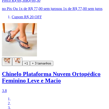
Preço R$ 69,30
R$
69
,
30
no Pix
Ou 1x de R$ 77,00 sem juros
ou
1
x de
R$ 77,00
sem juros
Cupom R$ 20 OFF
+1
+ 3 tamanhos
Chinelo Plataforma Nuvem Ortopédico
Feminino Leve e Macio
3.8