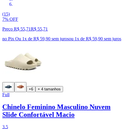
(15)
7% OFF
Preço R$ 55,71
R$
55
,
71
no Pix
Ou 1x de R$ 59,90 sem juros
ou
1
x de
R$ 59,90
sem juros
+6
+ 4 tamanhos
Full
Chinelo Feminino Masculino Nuvem
Slide Confortável Macio
3.5