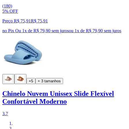
(180)
5% OFF
Preço R$ 75,91
R$
75
,
91
no Pix
Ou 1x de R$ 79,90 sem juros
ou
1
x de
R$ 79,90
sem juros
+5
+ 3 tamanhos
Chinelo Nuvem Unissex Slide Flexível
Confortável Moderno
3.7