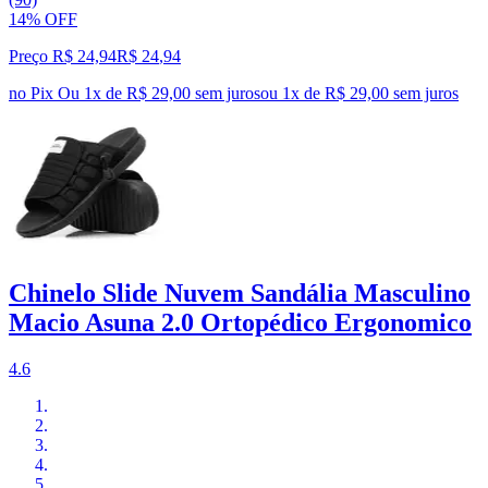
14% OFF
Preço R$ 24,94
R$
24
,
94
no Pix
Ou 1x de R$ 29,00 sem juros
ou
1
x de
R$ 29,00
sem juros
Chinelo Slide Nuvem Sandália Masculino
Macio Asuna 2.0 Ortopédico Ergonomico
4.6