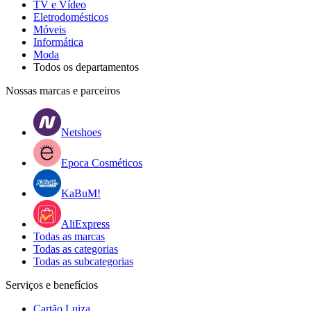
TV e Vídeo
Eletrodomésticos
Móveis
Informática
Moda
Todos os departamentos
Nossas marcas e parceiros
Netshoes
Epoca Cosméticos
KaBuM!
AliExpress
Todas as marcas
Todas as categorias
Todas as subcategorias
Serviços e benefícios
Cartão Luiza