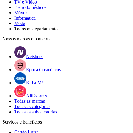
TV e Vídeo
Eletrodomésticos
Móveis
Informática
Moda
Todos os departamentos
Nossas marcas e parceiros
Netshoes
Epoca Cosméticos
KaBuM!
AliExpress
Todas as marcas
Todas as categorias
Todas as subcategorias
Serviços e benefícios
Cartão Luiza