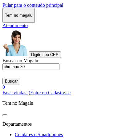
Pular para o conteudo principal
Tem no magalu
Atendimento
Digite seu CEP
Buscar no Magalu
Buscar
0
Boas vindas :)
Entre ou Cadastre-se
Tem no Magalu
Departamentos
Celulares e Smartphones