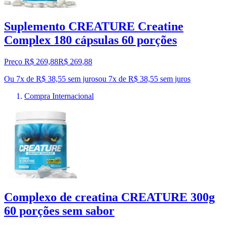
Suplemento CREATURE Creatine
Complex 180 cápsulas 60 porções
Preço R$ 269,88
R$
269
,
88
Ou 7x de R$ 38,55 sem juros
ou
7
x de
R$ 38,55
sem juros
Compra Internacional
Complexo de creatina CREATURE 300g
60 porções sem sabor