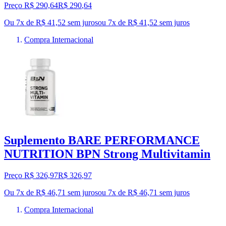
Preço R$ 290,64
R$
290
,
64
Ou 7x de R$ 41,52 sem juros
ou
7
x de
R$ 41,52
sem juros
Compra Internacional
Suplemento BARE PERFORMANCE
NUTRITION BPN Strong Multivitamin
Preço R$ 326,97
R$
326
,
97
Ou 7x de R$ 46,71 sem juros
ou
7
x de
R$ 46,71
sem juros
Compra Internacional