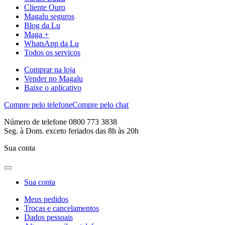
Cliente Ouro
Magalu seguros
Blog da Lu
Maga +
WhatsApp da Lu
Todos os serviços
Comprar na loja
Vender no Magalu
Baixe o aplicativo
Compre pelo telefone
Compre pelo chat
Número de telefone 0800 773 3838
Seg. à Dom. exceto feriados das 8h às 20h
Sua conta
Sua conta
Meus pedidos
Trocas e cancelamentos
Dados pessoais