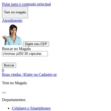
Pular para o conteudo principal
Tem no magalu
Atendimento
Digite seu CEP
Buscar no Magalu
Buscar
0
Boas vindas :)
Entre ou Cadastre-se
Tem no Magalu
Departamentos
Celulares e Smartphones