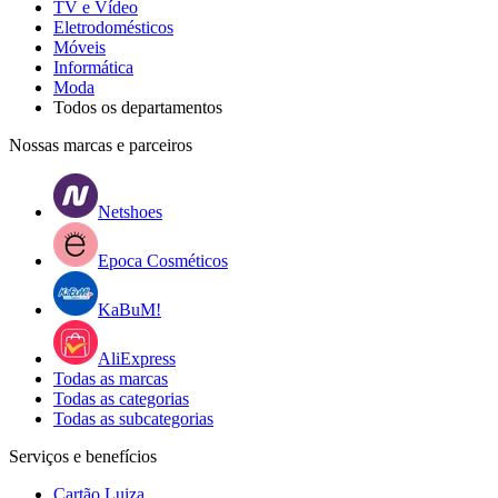
TV e Vídeo
Eletrodomésticos
Móveis
Informática
Moda
Todos os departamentos
Nossas marcas e parceiros
Netshoes
Epoca Cosméticos
KaBuM!
AliExpress
Todas as marcas
Todas as categorias
Todas as subcategorias
Serviços e benefícios
Cartão Luiza