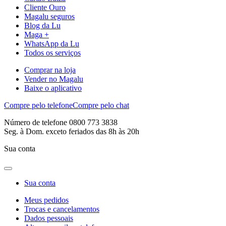
Cliente Ouro
Magalu seguros
Blog da Lu
Maga +
WhatsApp da Lu
Todos os serviços
Comprar na loja
Vender no Magalu
Baixe o aplicativo
Compre pelo telefone
Compre pelo chat
Número de telefone 0800 773 3838
Seg. à Dom. exceto feriados das 8h às 20h
Sua conta
Sua conta
Meus pedidos
Trocas e cancelamentos
Dados pessoais