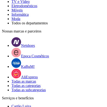
TV e Vídeo
Eletrodomésticos
Móveis
Informática
Moda
Todos os departamentos
Nossas marcas e parceiros
Netshoes
Epoca Cosméticos
KaBuM!
AliExpress
Todas as marcas
Todas as categorias
Todas as subcategorias
Serviços e benefícios
Cartão Luiza