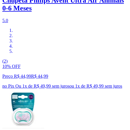
Chupeta Philips Avent Ultra Air Animais
0-6 Meses
5.0
(2)
10% OFF
Preço R$ 44,99
R$
44
,
99
no Pix
Ou 1x de R$ 49,99 sem juros
ou
1
x de
R$ 49,99
sem juros