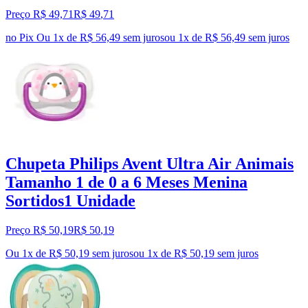
Preço R$ 49,71
R$
49
,
71
no Pix
Ou 1x de R$ 56,49 sem juros
ou
1
x de
R$ 56,49
sem juros
Chupeta Philips Avent Ultra Air Animais
Tamanho 1 de 0 a 6 Meses Menina
Sortidos1 Unidade
Preço R$ 50,19
R$
50
,
19
Ou 1x de R$ 50,19 sem juros
ou
1
x de
R$ 50,19
sem juros