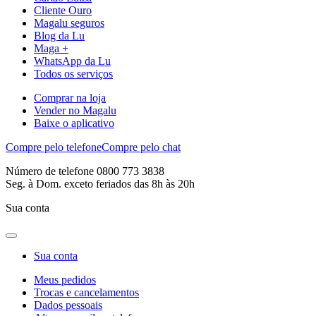
Cliente Ouro
Magalu seguros
Blog da Lu
Maga +
WhatsApp da Lu
Todos os serviços
Comprar na loja
Vender no Magalu
Baixe o aplicativo
Compre pelo telefone
Compre pelo chat
Número de telefone 0800 773 3838
Seg. à Dom. exceto feriados das 8h às 20h
Sua conta
Sua conta
Meus pedidos
Trocas e cancelamentos
Dados pessoais