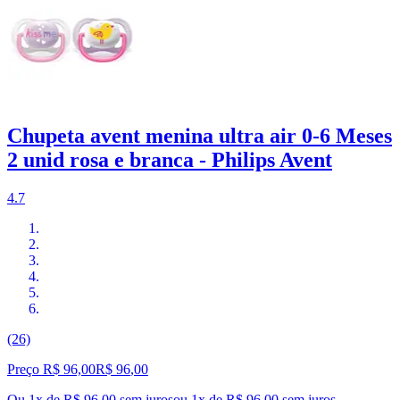
Chupeta avent menina ultra air 0-6 Meses
2 unid rosa e branca - Philips Avent
4.7
(26)
Preço R$ 96,00
R$
96
,
00
Ou 1x de R$ 96,00 sem juros
ou
1
x de
R$ 96,00
sem juros