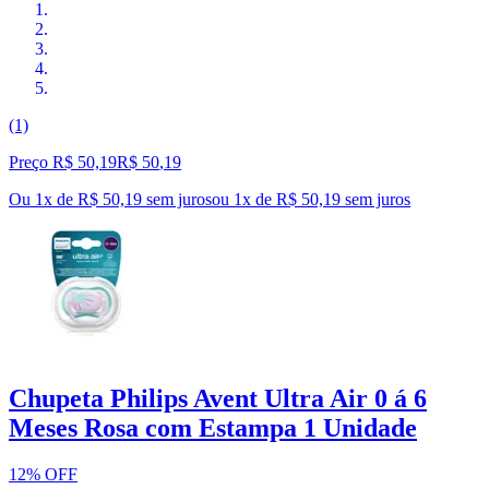
(1)
Preço R$ 50,19
R$
50
,
19
Ou 1x de R$ 50,19 sem juros
ou
1
x de
R$ 50,19
sem juros
Chupeta Philips Avent Ultra Air 0 á 6
Meses Rosa com Estampa 1 Unidade
12% OFF