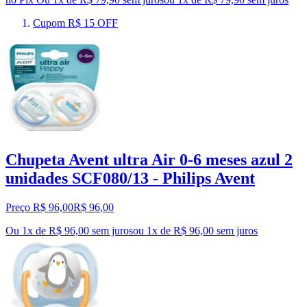
Cupom R$ 15 OFF
Chupeta Avent ultra Air 0-6 meses azul 2
unidades SCF080/13 - Philips Avent
Preço R$ 96,00
R$
96
,
00
Ou 1x de R$ 96,00 sem juros
ou
1
x de
R$ 96,00
sem juros