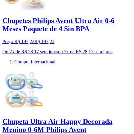
Chupetes Philips Avent Ultra Air 0-6
Meses Paquete de 4 Sin BPA
Preço R$ 197,22
R$
197
,
22
Ou 7x de R$ 28,17 sem juros
ou
7
x de
R$ 28,17
sem juros
Compra Internacional
Chupeta Ultra Air Happy Decorada
Menino 0-6M Philips Avent