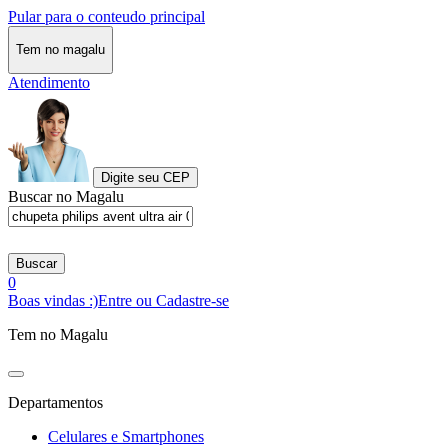
Pular para o conteudo principal
Tem no magalu
Atendimento
Digite seu CEP
Buscar no Magalu
Buscar
0
Boas vindas :)
Entre ou Cadastre-se
Tem no Magalu
Departamentos
Celulares e Smartphones