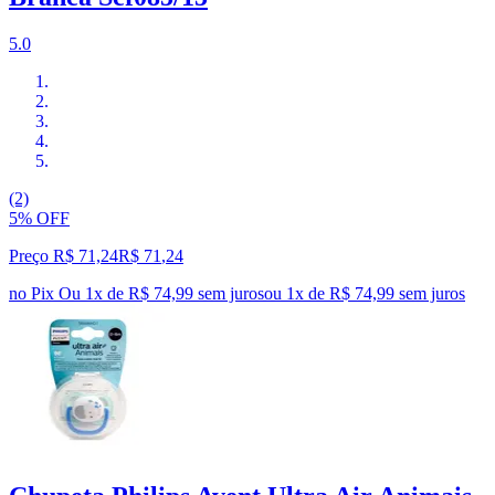
5.0
(2)
5% OFF
Preço R$ 71,24
R$
71
,
24
no Pix
Ou 1x de R$ 74,99 sem juros
ou
1
x de
R$ 74,99
sem juros