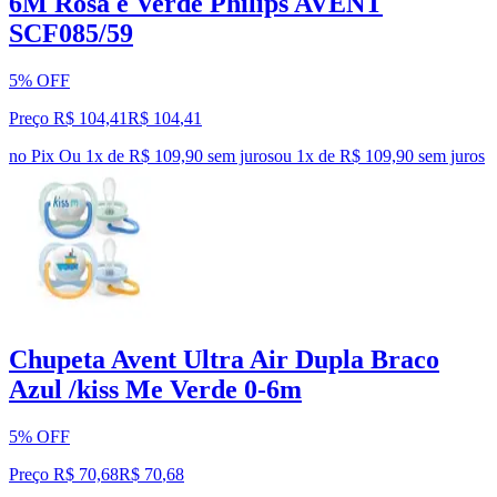
6M Rosa e Verde Philips AVENT
SCF085/59
5% OFF
Preço R$ 104,41
R$
104
,
41
no Pix
Ou 1x de R$ 109,90 sem juros
ou
1
x de
R$ 109,90
sem juros
Chupeta Avent Ultra Air Dupla Braco
Azul /kiss Me Verde 0-6m
5% OFF
Preço R$ 70,68
R$
70
,
68