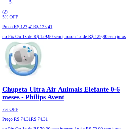
(2)
5% OFF
Preço R$ 123,41
R$
123
,
41
no Pix
Ou 1x de R$ 129,90 sem juros
ou
1
x de
R$ 129,90
sem juros
Chupeta Ultra Air Animais Elefante 0-6
meses - Philips Avent
7% OFF
Preço R$ 74,31
R$
74
,
31
no Pix
Ou 1x de R$ 79,90 sem juros
ou
1
x de
R$ 79,90
sem juros