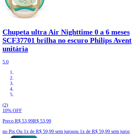
Chupeta ultra Air Nighttime 0 a 6 meses
SCF37701 brilha no escuro Philips Avent
unitária
5.0
(2)
10% OFF
Preço R$ 53,99
R$
53
,
99
no Pix
Ou 1x de R$ 59,99 sem juros
ou
1
x de
R$ 59,99
sem juros