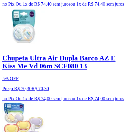
no Pix
Ou 1x de R$ 74,40 sem juros
ou
1
x de
R$ 74,40
sem juros
Chupeta Ultra Air Dupla Barco AZ E
Kiss Me Vd 06m SCF080 13
5% OFF
Preço R$ 70,30
R$
70
,
30
no Pix
Ou 1x de R$ 74,00 sem juros
ou
1
x de
R$ 74,00
sem juros