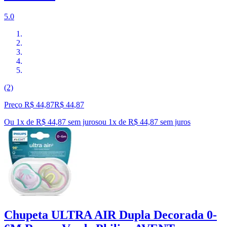
5.0
(2)
Preço R$ 44,87
R$
44
,
87
Ou 1x de R$ 44,87 sem juros
ou
1
x de
R$ 44,87
sem juros
Chupeta ULTRA AIR Dupla Decorada 0-