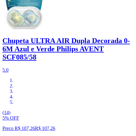
Chupeta ULTRA AIR Dupla Decorada 0-
6M Azul e Verde Philips AVENT
SCF085/58
5.0
(14)
5% OFF
Preço R$ 107,26
R$
107
,
26