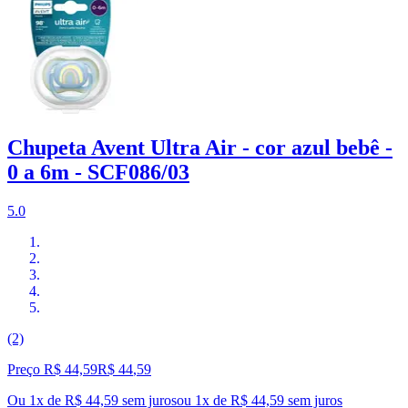
Chupeta Avent Ultra Air - cor azul bebê -
0 a 6m - SCF086/03
5.0
(2)
Preço R$ 44,59
R$
44
,
59
Ou 1x de R$ 44,59 sem juros
ou
1
x de
R$ 44,59
sem juros