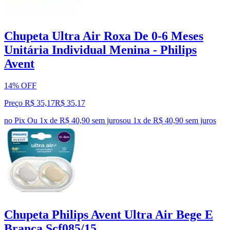
Chupeta Ultra Air Roxa De 0-6 Meses
Unitária Individual Menina - Philips
Avent
14% OFF
Preço R$ 35,17
R$
35
,
17
no Pix
Ou 1x de R$ 40,90 sem juros
ou
1
x de
R$ 40,90
sem juros
Chupeta Philips Avent Ultra Air Bege E
Branca Scf085/15