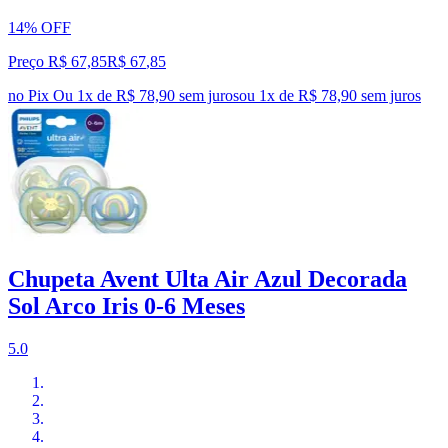
14% OFF
Preço R$ 67,85
R$
67
,
85
no Pix
Ou 1x de R$ 78,90 sem juros
ou
1
x de
R$ 78,90
sem juros
Chupeta Avent Ulta Air Azul Decorada
Sol Arco Iris 0-6 Meses
5.0