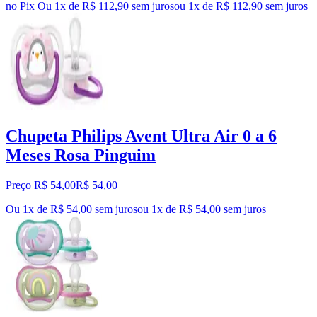
no Pix
Ou 1x de R$ 112,90 sem juros
ou
1
x de
R$ 112,90
sem juros
Chupeta Philips Avent Ultra Air 0 a 6
Meses Rosa Pinguim
Preço R$ 54,00
R$
54
,
00
Ou 1x de R$ 54,00 sem juros
ou
1
x de
R$ 54,00
sem juros