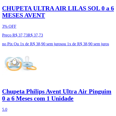
CHUPETA ULTRA AIR LILAS SOL 0 a 6
MESES AVENT
3% OFF
Preço R$ 37,73
R$
37
,
73
no Pix
Ou 1x de R$ 38,90 sem juros
ou
1
x de
R$ 38,90
sem juros
Chupeta Philips Avent Ultra Air Pinguim
0 a 6 Meses com 1 Unidade
5.0