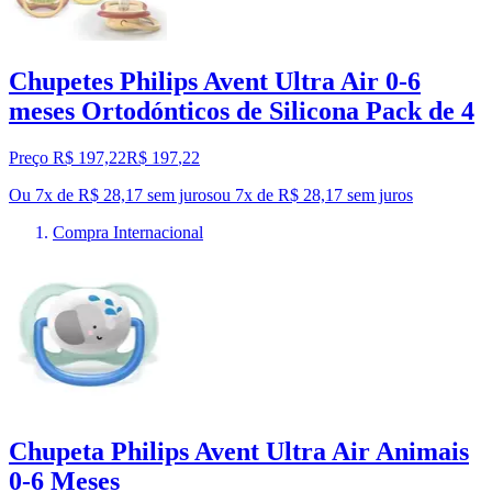
Chupetes Philips Avent Ultra Air 0-6
meses Ortodónticos de Silicona Pack de 4
Preço R$ 197,22
R$
197
,
22
Ou 7x de R$ 28,17 sem juros
ou
7
x de
R$ 28,17
sem juros
Compra Internacional
Chupeta Philips Avent Ultra Air Animais
0-6 Meses