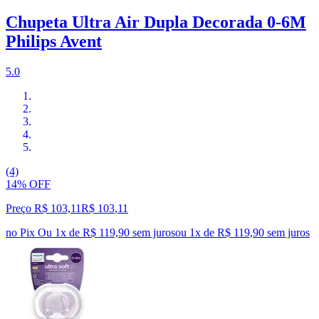
Chupeta Ultra Air Dupla Decorada 0-6M
Philips Avent
5.0
(4)
14% OFF
Preço R$ 103,11
R$
103
,
11
no Pix
Ou 1x de R$ 119,90 sem juros
ou
1
x de
R$ 119,90
sem juros