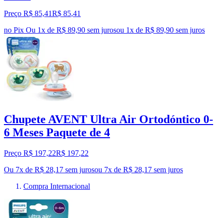
Preço R$ 85,41
R$
85
,
41
no Pix
Ou 1x de R$ 89,90 sem juros
ou
1
x de
R$ 89,90
sem juros
Chupete AVENT Ultra Air Ortodóntico 0-
6 Meses Paquete de 4
Preço R$ 197,22
R$
197
,
22
Ou 7x de R$ 28,17 sem juros
ou
7
x de
R$ 28,17
sem juros
Compra Internacional