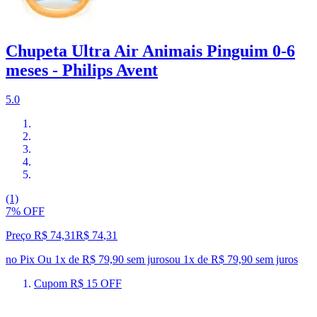
Chupeta Ultra Air Animais Pinguim 0-6
meses - Philips Avent
5.0
(1)
7% OFF
Preço R$ 74,31
R$
74
,
31
no Pix
Ou 1x de R$ 79,90 sem juros
ou
1
x de
R$ 79,90
sem juros
Cupom R$ 15 OFF