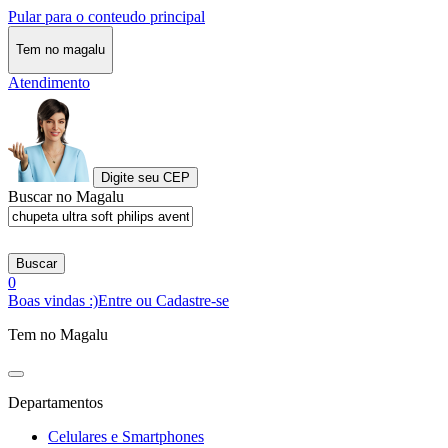
Pular para o conteudo principal
Tem no magalu
Atendimento
Digite seu CEP
Buscar no Magalu
Buscar
0
Boas vindas :)
Entre ou Cadastre-se
Tem no Magalu
Departamentos
Celulares e Smartphones