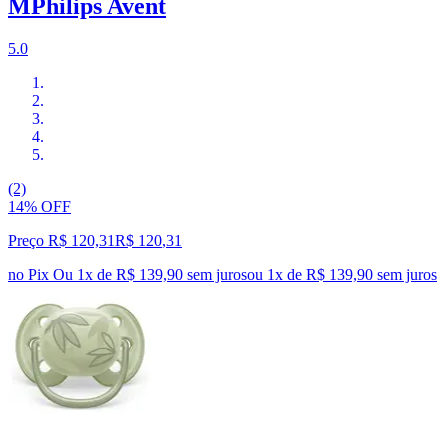
MPhilips Avent
5.0
(2)
14% OFF
Preço R$ 120,31
R$
120
,
31
no Pix
Ou 1x de R$ 139,90 sem juros
ou
1
x de
R$ 139,90
sem juros