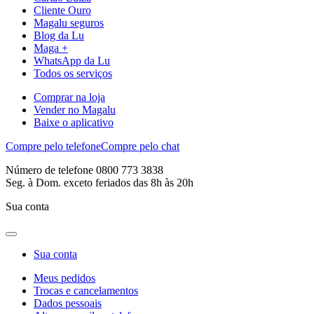
Cliente Ouro
Magalu seguros
Blog da Lu
Maga +
WhatsApp da Lu
Todos os serviços
Comprar na loja
Vender no Magalu
Baixe o aplicativo
Compre pelo telefone
Compre pelo chat
Número de telefone 0800 773 3838
Seg. à Dom. exceto feriados das 8h às 20h
Sua conta
Sua conta
Meus pedidos
Trocas e cancelamentos
Dados pessoais