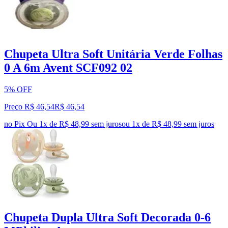
Chupeta Ultra Soft Unitária Verde Folhas
0 A 6m Avent SCF092 02
5% OFF
Preço R$ 46,54
R$
46
,
54
no Pix
Ou 1x de R$ 48,99 sem juros
ou
1
x de
R$ 48,99
sem juros
Chupeta Dupla Ultra Soft Decorada 0-6