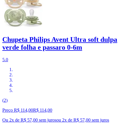
Chupeta Philips Avent Ultra soft dulpa
verde folha e passaro 0-6m
5.0
(2)
Preço R$ 114,00
R$
114
,
00
Ou 2x de R$ 57,00 sem juros
ou
2
x de
R$ 57,00
sem juros