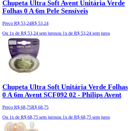
Chupeta Ultra Soft Avent Unitária Verde
Folhas 0 A 6m Pele Sensíveis
Preço R$ 53,24
R$
53
,
24
Ou 1x de R$ 53,24 sem juros
ou
1
x de
R$ 53,24
sem juros
Chupeta Ultra Soft Unitária Verde Folhas
0 A 6m Avent SCF092 02 - Philips Avent
Preço R$ 68,75
R$
68
,
75
Ou 1x de R$ 68,75 sem juros
ou
1
x de
R$ 68,75
sem juros