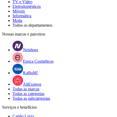
TV e Vídeo
Eletrodomésticos
Móveis
Informática
Moda
Todos os departamentos
Nossas marcas e parceiros
Netshoes
Epoca Cosméticos
KaBuM!
AliExpress
Todas as marcas
Todas as categorias
Todas as subcategorias
Serviços e benefícios
Cartão Luiza