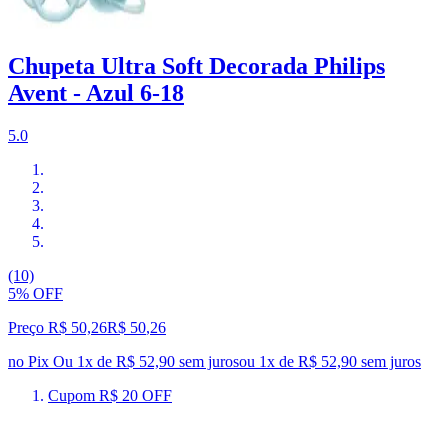
Chupeta Ultra Soft Decorada Philips
Avent - Azul 6-18
5.0
(10)
5% OFF
Preço R$ 50,26
R$
50
,
26
no Pix
Ou 1x de R$ 52,90 sem juros
ou
1
x de
R$ 52,90
sem juros
Cupom R$ 20 OFF