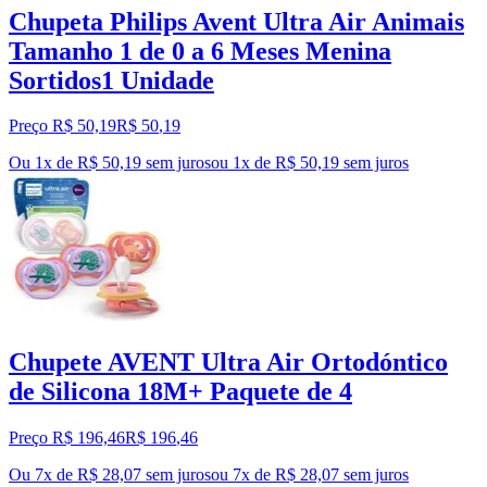
Chupeta Philips Avent Ultra Air Animais
Tamanho 1 de 0 a 6 Meses Menina
Sortidos1 Unidade
Preço R$ 50,19
R$
50
,
19
Ou 1x de R$ 50,19 sem juros
ou
1
x de
R$ 50,19
sem juros
Chupete AVENT Ultra Air Ortodóntico
de Silicona 18M+ Paquete de 4
Preço R$ 196,46
R$
196
,
46
Ou 7x de R$ 28,07 sem juros
ou
7
x de
R$ 28,07
sem juros