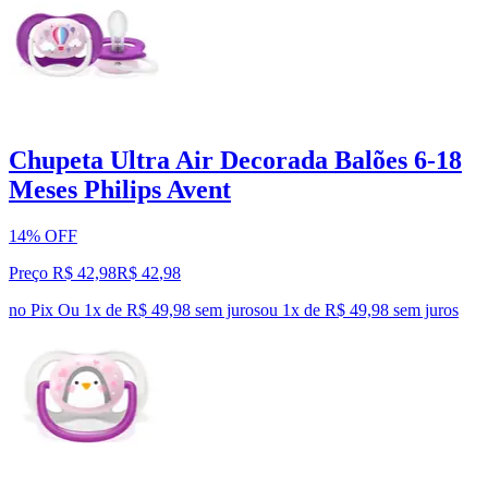
Chupeta Ultra Air Decorada Balões 6-18
Meses Philips Avent
14% OFF
Preço R$ 42,98
R$
42
,
98
no Pix
Ou 1x de R$ 49,98 sem juros
ou
1
x de
R$ 49,98
sem juros