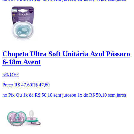
Chupeta Ultra Soft Unitária Azul Pássaro
6-18m Avent
5% OFF
Preço R$ 47,60
R$
47
,
60
no Pix
Ou 1x de R$ 50,10 sem juros
ou
1
x de
R$ 50,10
sem juros