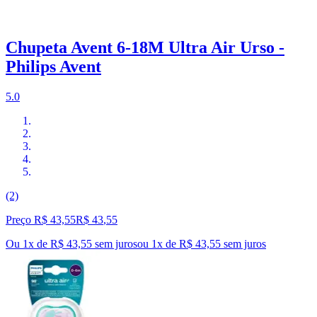
Chupeta Avent 6-18M Ultra Air Urso -
Philips Avent
5.0
(2)
Preço R$ 43,55
R$
43
,
55
Ou 1x de R$ 43,55 sem juros
ou
1
x de
R$ 43,55
sem juros