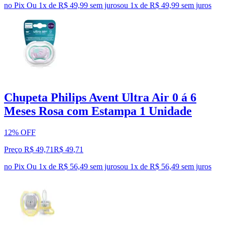
no Pix
Ou 1x de R$ 49,99 sem juros
ou
1
x de
R$ 49,99
sem juros
Chupeta Philips Avent Ultra Air 0 á 6
Meses Rosa com Estampa 1 Unidade
12% OFF
Preço R$ 49,71
R$
49
,
71
no Pix
Ou 1x de R$ 56,49 sem juros
ou
1
x de
R$ 56,49
sem juros