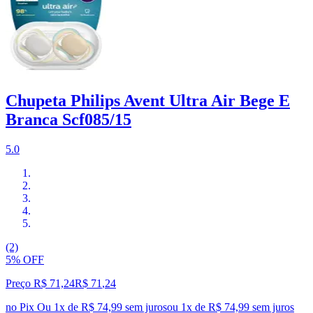
Chupeta Philips Avent Ultra Air Bege E
Branca Scf085/15
5.0
(2)
5% OFF
Preço R$ 71,24
R$
71
,
24
no Pix
Ou 1x de R$ 74,99 sem juros
ou
1
x de
R$ 74,99
sem juros