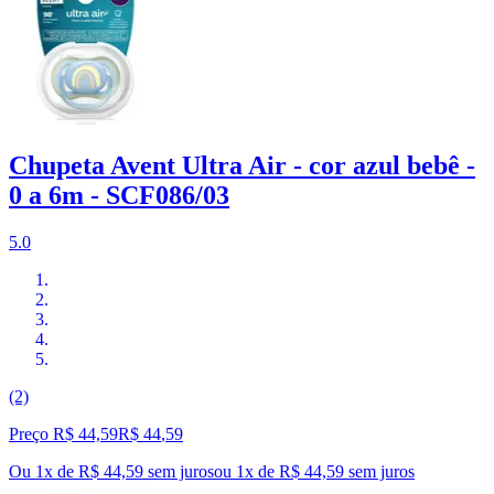
Chupeta Avent Ultra Air - cor azul bebê -
0 a 6m - SCF086/03
5.0
(2)
Preço R$ 44,59
R$
44
,
59
Ou 1x de R$ 44,59 sem juros
ou
1
x de
R$ 44,59
sem juros