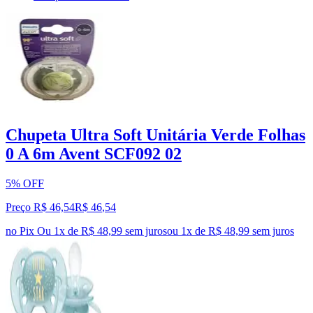
Chupeta Ultra Soft Unitária Verde Folhas
0 A 6m Avent SCF092 02
5% OFF
Preço R$ 46,54
R$
46
,
54
no Pix
Ou 1x de R$ 48,99 sem juros
ou
1
x de
R$ 48,99
sem juros