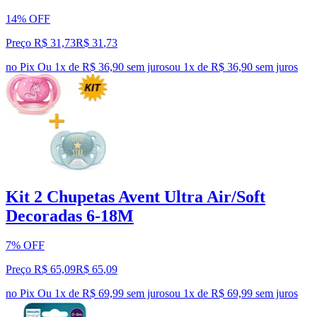
14% OFF
Preço R$ 31,73
R$
31
,
73
no Pix
Ou 1x de R$ 36,90 sem juros
ou
1
x de
R$ 36,90
sem juros
Kit 2 Chupetas Avent Ultra Air/Soft
Decoradas 6-18M
7% OFF
Preço R$ 65,09
R$
65
,
09
no Pix
Ou 1x de R$ 69,99 sem juros
ou
1
x de
R$ 69,99
sem juros