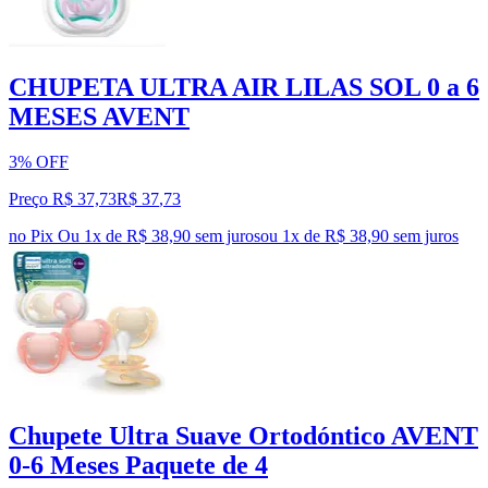
CHUPETA ULTRA AIR LILAS SOL 0 a 6
MESES AVENT
3% OFF
Preço R$ 37,73
R$
37
,
73
no Pix
Ou 1x de R$ 38,90 sem juros
ou
1
x de
R$ 38,90
sem juros
Chupete Ultra Suave Ortodóntico AVENT
0-6 Meses Paquete de 4