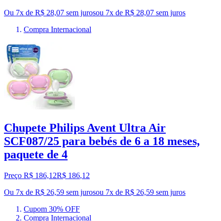
Ou 7x de R$ 28,07 sem juros
ou
7
x de
R$ 28,07
sem juros
Compra Internacional
Chupete Philips Avent Ultra Air
SCF087/25 para bebés de 6 a 18 meses,
paquete de 4
Preço R$ 186,12
R$
186
,
12
Ou 7x de R$ 26,59 sem juros
ou
7
x de
R$ 26,59
sem juros
Cupom 30% OFF
Compra Internacional