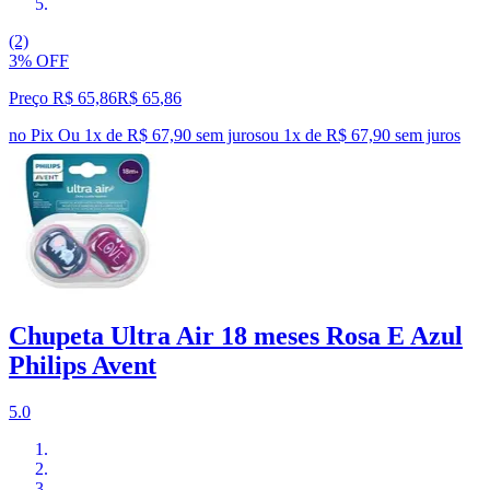
(2)
3% OFF
Preço R$ 65,86
R$
65
,
86
no Pix
Ou 1x de R$ 67,90 sem juros
ou
1
x de
R$ 67,90
sem juros
Chupeta Ultra Air 18 meses Rosa E Azul
Philips Avent
5.0