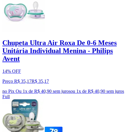
Chupeta Ultra Air Roxa De 0-6 Meses
Unitária Individual Menina - Philips
Avent
14% OFF
Preço R$ 35,17
R$
35
,
17
no Pix
Ou 1x de R$ 40,90 sem juros
ou
1
x de
R$ 40,90
sem juros
Full