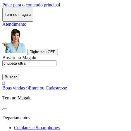
Pular para o conteudo principal
Tem no magalu
Atendimento
Digite seu CEP
Buscar no Magalu
Buscar
0
Boas vindas :)
Entre ou Cadastre-se
Tem no Magalu
Departamentos
Celulares e Smartphones