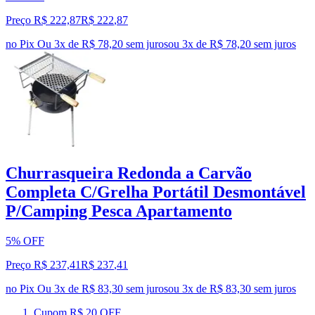
Preço R$ 222,87
R$
222
,
87
no Pix
Ou 3x de R$ 78,20 sem juros
ou
3
x de
R$ 78,20
sem juros
Churrasqueira Redonda a Carvão
Completa C/Grelha Portátil Desmontável
P/Camping Pesca Apartamento
5% OFF
Preço R$ 237,41
R$
237
,
41
no Pix
Ou 3x de R$ 83,30 sem juros
ou
3
x de
R$ 83,30
sem juros
Cupom R$ 20 OFF