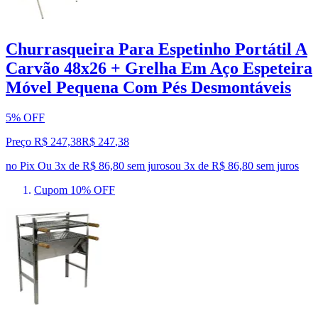
Churrasqueira Para Espetinho Portátil A
Carvão 48x26 + Grelha Em Aço Espeteira
Móvel Pequena Com Pés Desmontáveis
5% OFF
Preço R$ 247,38
R$
247
,
38
no Pix
Ou 3x de R$ 86,80 sem juros
ou
3
x de
R$ 86,80
sem juros
Cupom 10% OFF