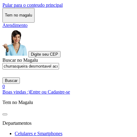
Pular para o conteudo principal
Tem no magalu
Atendimento
Digite seu CEP
Buscar no Magalu
Buscar
0
Boas vindas :)
Entre ou Cadastre-se
Tem no Magalu
Departamentos
Celulares e Smartphones