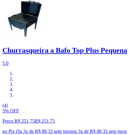
Churrasqueira a Bafo Top Plus Pequena
5.0
(4)
5% OFF
Preço R$ 251,75
R$
251
,
75
no Pix
Ou 3x de R$ 88,33 sem juros
ou
3
x de
R$ 88,33
sem juros