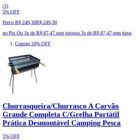
(3)
5% OFF
Preço R$ 249,30
R$
249
,
30
no Pix
Ou 3x de R$ 87,47 sem juros
ou
3
x de
R$ 87,47
sem juros
Cupom 10% OFF
Churrasqueira/Churrasco A Carvão
Grande Completa C/Grelha Portátil
Prática Desmontável Camping Pesca
5% OFF