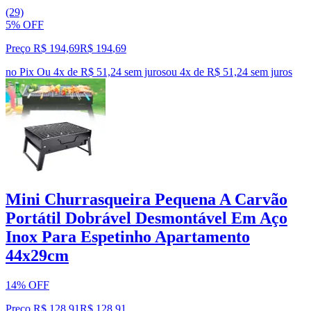
(29)
5% OFF
Preço R$ 194,69
R$
194
,
69
no Pix
Ou 4x de R$ 51,24 sem juros
ou
4
x de
R$ 51,24
sem juros
Mini Churrasqueira Pequena A Carvão
Portátil Dobrável Desmontável Em Aço
Inox Para Espetinho Apartamento
44x29cm
14% OFF
Preço R$ 128,91
R$
128
,
91