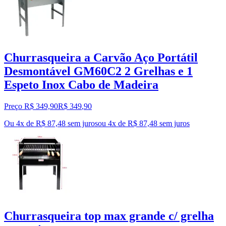
Churrasqueira a Carvão Aço Portátil
Desmontável GM60C2 2 Grelhas e 1
Espeto Inox Cabo de Madeira
Preço R$ 349,90
R$
349
,
90
Ou 4x de R$ 87,48 sem juros
ou
4
x de
R$ 87,48
sem juros
Churrasqueira top max grande c/ grelha