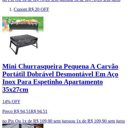
Cupom R$ 20 OFF
Mini Churrasqueira Pequena A Carvão
Portátil Dobrável Desmontável Em Aço
Inox Para Espetinho Apartamento
35x27cm
14% OFF
Preço R$ 94,51
R$
94
,
51
no Pix
Ou 1x de R$ 109,90 sem juros
ou
1
x de
R$ 109,90
sem juros