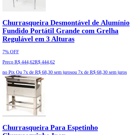
Churrasqueira Desmontável de Alumínio
Fundido Portátil Grande com Grelha
Regulável em 3 Alturas
7% OFF
Preço R$ 444,62
R$
444
,
62
no Pix
Ou 7x de R$ 68,30 sem juros
ou
7
x de
R$ 68,30
sem juros
Churrasqueira Para Espetinho