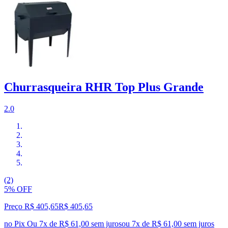
Churrasqueira RHR Top Plus Grande
2.0
(2)
5% OFF
Preço R$ 405,65
R$
405
,
65
no Pix
Ou 7x de R$ 61,00 sem juros
ou
7
x de
R$ 61,00
sem juros