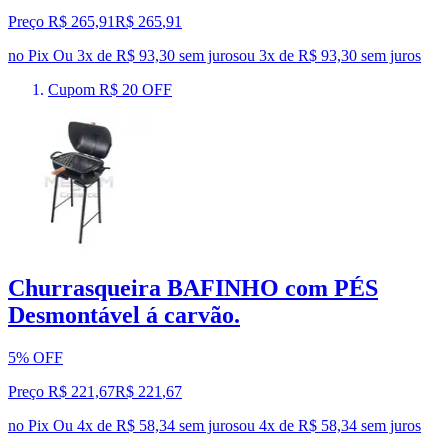
Preço R$ 265,91
R$
265
,
91
no Pix
Ou 3x de R$ 93,30 sem juros
ou
3
x de
R$ 93,30
sem juros
Cupom R$ 20 OFF
Churrasqueira BAFINHO com PÉS
Desmontável á carvão.
5% OFF
Preço R$ 221,67
R$
221
,
67
no Pix
Ou 4x de R$ 58,34 sem juros
ou
4
x de
R$ 58,34
sem juros