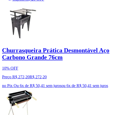
Churrasqueira Prática Desmontável Aço
Carbono Grande 76cm
10% OFF
Preço R$ 272,20
R$
272
,
20
no Pix
Ou 6x de R$ 50,41 sem juros
ou
6
x de
R$ 50,41
sem juros