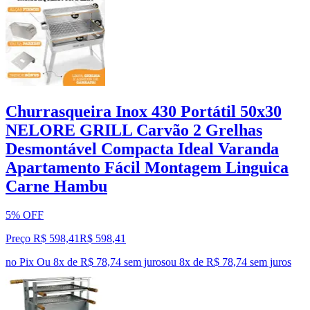
Churrasqueira Inox 430 Portátil 50x30
NELORE GRILL Carvão 2 Grelhas
Desmontável Compacta Ideal Varanda
Apartamento Fácil Montagem Linguica
Carne Hambu
5% OFF
Preço R$ 598,41
R$
598
,
41
no Pix
Ou 8x de R$ 78,74 sem juros
ou
8
x de
R$ 78,74
sem juros