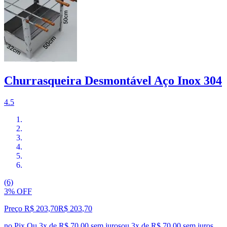
Churrasqueira Desmontável Aço Inox 304
4.5
(6)
3% OFF
Preço R$ 203,70
R$
203
,
70
no Pix
Ou 3x de R$ 70,00 sem juros
ou
3
x de
R$ 70,00
sem juros