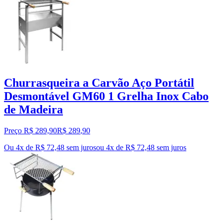
Churrasqueira a Carvão Aço Portátil
Desmontável GM60 1 Grelha Inox Cabo
de Madeira
Preço R$ 289,90
R$
289
,
90
Ou 4x de R$ 72,48 sem juros
ou
4
x de
R$ 72,48
sem juros