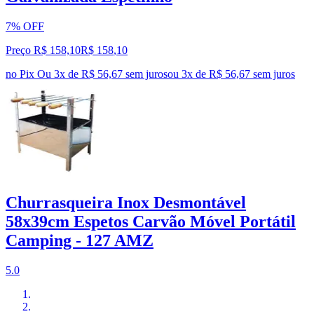
7% OFF
Preço R$ 158,10
R$
158
,
10
no Pix
Ou 3x de R$ 56,67 sem juros
ou
3
x de
R$ 56,67
sem juros
Churrasqueira Inox Desmontável
58x39cm Espetos Carvão Móvel Portátil
Camping - 127 AMZ
5.0