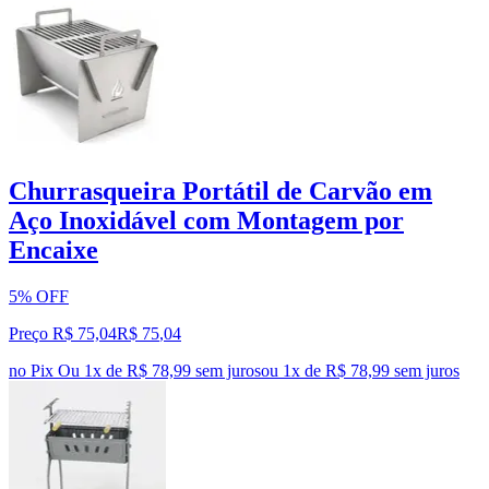
Churrasqueira Portátil de Carvão em
Aço Inoxidável com Montagem por
Encaixe
5% OFF
Preço R$ 75,04
R$
75
,
04
no Pix
Ou 1x de R$ 78,99 sem juros
ou
1
x de
R$ 78,99
sem juros