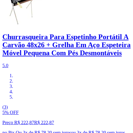
Churrasqueira Para Espetinho Portátil A
Carvão 48x26 + Grelha Em Aço Espeteira
Móvel Pequena Com Pés Desmontáveis
5.0
(3)
5% OFF
Preço R$ 222,87
R$
222
,
87
no Pix
Ou 3x de R$ 78,20 sem juros
ou
3
x de
R$ 78,20
sem juros