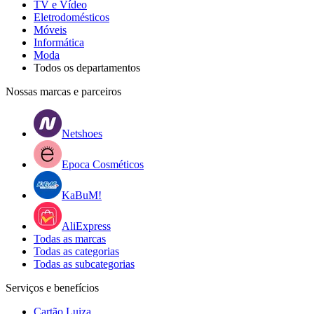
TV e Vídeo
Eletrodomésticos
Móveis
Informática
Moda
Todos os departamentos
Nossas marcas e parceiros
Netshoes
Epoca Cosméticos
KaBuM!
AliExpress
Todas as marcas
Todas as categorias
Todas as subcategorias
Serviços e benefícios
Cartão Luiza