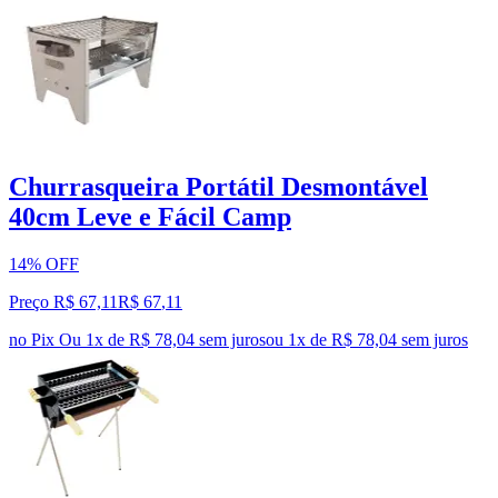
Churrasqueira Portátil Desmontável
40cm Leve e Fácil Camp
14% OFF
Preço R$ 67,11
R$
67
,
11
no Pix
Ou 1x de R$ 78,04 sem juros
ou
1
x de
R$ 78,04
sem juros