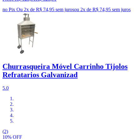
no Pix
Ou 2x de R$ 74,95 sem juros
ou
2
x de
R$ 74,95
sem juros
Churrasqueira Móvel Carrinho Tijolos
Refratarios Galvanizad
5.0
(2)
10% OFF