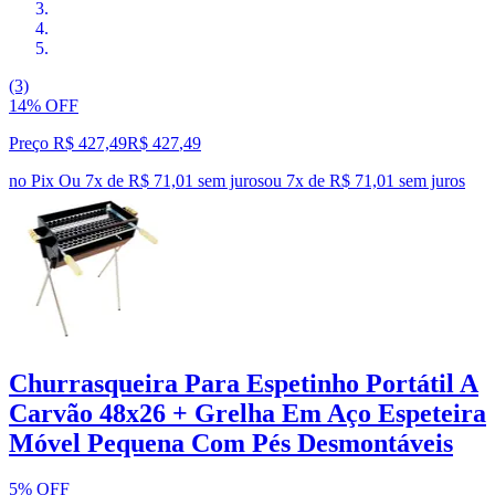
(3)
14% OFF
Preço R$ 427,49
R$
427
,
49
no Pix
Ou 7x de R$ 71,01 sem juros
ou
7
x de
R$ 71,01
sem juros
Churrasqueira Para Espetinho Portátil A
Carvão 48x26 + Grelha Em Aço Espeteira
Móvel Pequena Com Pés Desmontáveis
5% OFF