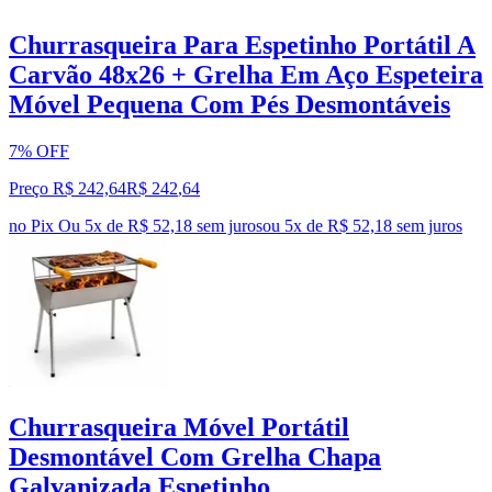
Churrasqueira Para Espetinho Portátil A
Carvão 48x26 + Grelha Em Aço Espeteira
Móvel Pequena Com Pés Desmontáveis
7% OFF
Preço R$ 242,64
R$
242
,
64
no Pix
Ou 5x de R$ 52,18 sem juros
ou
5
x de
R$ 52,18
sem juros
Churrasqueira Móvel Portátil
Desmontável Com Grelha Chapa
Galvanizada Espetinho