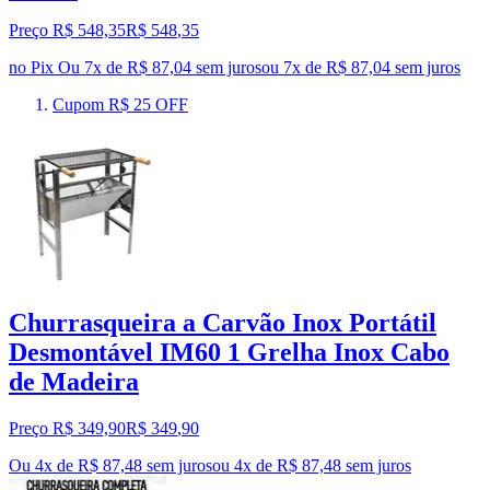
Preço R$ 548,35
R$
548
,
35
no Pix
Ou 7x de R$ 87,04 sem juros
ou
7
x de
R$ 87,04
sem juros
Cupom R$ 25 OFF
Churrasqueira a Carvão Inox Portátil
Desmontável IM60 1 Grelha Inox Cabo
de Madeira
Preço R$ 349,90
R$
349
,
90
Ou 4x de R$ 87,48 sem juros
ou
4
x de
R$ 87,48
sem juros