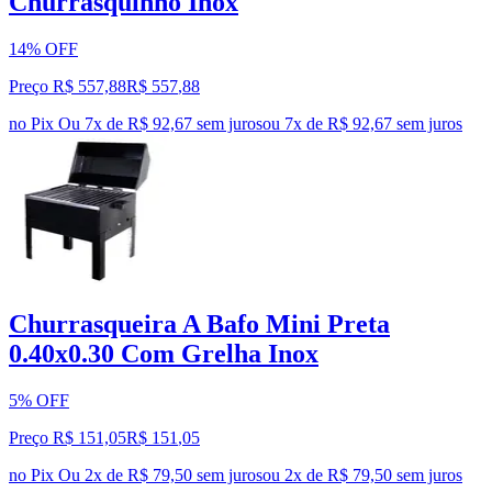
Churrasquinho Inox
14% OFF
Preço R$ 557,88
R$
557
,
88
no Pix
Ou 7x de R$ 92,67 sem juros
ou
7
x de
R$ 92,67
sem juros
Churrasqueira A Bafo Mini Preta
0.40x0.30 Com Grelha Inox
5% OFF
Preço R$ 151,05
R$
151
,
05
no Pix
Ou 2x de R$ 79,50 sem juros
ou
2
x de
R$ 79,50
sem juros