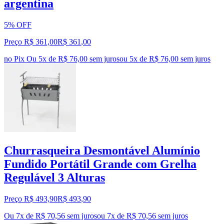
argentina
5% OFF
Preço R$ 361,00
R$
361
,
00
no Pix
Ou 5x de R$ 76,00 sem juros
ou
5
x de
R$ 76,00
sem juros
Churrasqueira Desmontável Alumínio
Fundido Portátil Grande com Grelha
Regulável 3 Alturas
Preço R$ 493,90
R$
493
,
90
Ou 7x de R$ 70,56 sem juros
ou
7
x de
R$ 70,56
sem juros