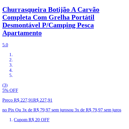
Churrasqueira Botijão A Carvão
Completa Com Grelha Portátil
Desmontável P/Camping Pesca
Apartamento
5.0
(3)
5% OFF
Preço R$ 227,91
R$
227
,
91
no Pix
Ou 3x de R$ 79,97 sem juros
ou
3
x de
R$ 79,97
sem juros
Cupom R$ 20 OFF