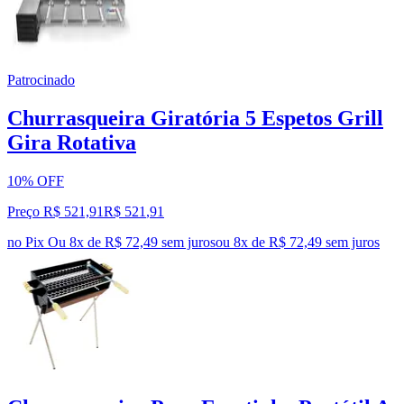
Patrocinado
Churrasqueira Giratória 5 Espetos Grill
Gira Rotativa
10% OFF
Preço R$ 521,91
R$
521
,
91
no Pix
Ou 8x de R$ 72,49 sem juros
ou
8
x de
R$ 72,49
sem juros