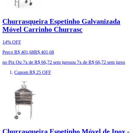
Churrasqueira Espetinho Galvanizada
Móvel Carrinho Churrasc
14% OFF
Preço R$ 401,68
R$
401
,
68
no Pix
Ou 7x de R$ 66,72 sem juros
ou
7
x de
R$ 66,72
sem juros
Cupom R$ 25 OFF
Churrasqueira Espetinho Móvel de Inox -