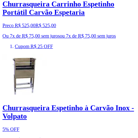
Churrasqueira Carrinho Espetinho
Portátil Carvão Espetaria
Preço R$ 525,00
R$
525
,
00
Ou 7x de R$ 75,00 sem juros
ou
7
x de
R$ 75,00
sem juros
Cupom R$ 25 OFF
Churrasqueira Espetinho à Carvão Inox -
Volpato
5% OFF