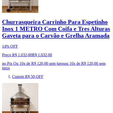
Churrasqueira Carrinho Para Espetinho
Inox 1 METRO Com Coifa e Tres Alturas
Gaveta para o Carvão e Grelha Aramada
14% OFF
Preço R$ 1.032,00
R$
1.032
,
00
no Pix
Ou 10x de R$ 120,00 sem juros
ou
10
x de
R$ 120,00
sem
juros
Cupom R$ 50 OFF