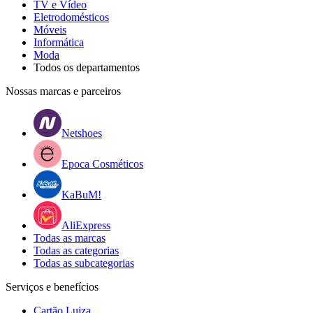
TV e Vídeo
Eletrodomésticos
Móveis
Informática
Moda
Todos os departamentos
Nossas marcas e parceiros
Netshoes
Epoca Cosméticos
KaBuM!
AliExpress
Todas as marcas
Todas as categorias
Todas as subcategorias
Serviços e benefícios
Cartão Luiza