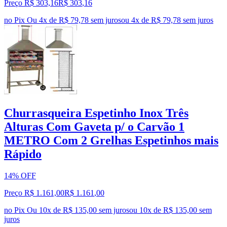
Preço R$ 303,16
R$
303
,
16
no Pix
Ou 4x de R$ 79,78 sem juros
ou
4
x de
R$ 79,78
sem juros
Churrasqueira Espetinho Inox Três
Alturas Com Gaveta p/ o Carvão 1
METRO Com 2 Grelhas Espetinhos mais
Rápido
14% OFF
Preço R$ 1.161,00
R$
1.161
,
00
no Pix
Ou 10x de R$ 135,00 sem juros
ou
10
x de
R$ 135,00
sem
juros