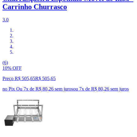
Carrinho Churrasco
3.0
(6)
10% OFF
Preço R$ 505,65
R$
505
,
65
no Pix
Ou 7x de R$ 80,26 sem juros
ou
7
x de
R$ 80,26
sem juros