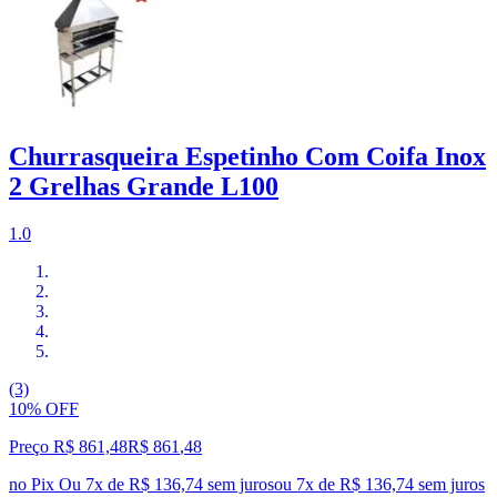
Churrasqueira Espetinho Com Coifa Inox
2 Grelhas Grande L100
1.0
(3)
10% OFF
Preço R$ 861,48
R$
861
,
48
no Pix
Ou 7x de R$ 136,74 sem juros
ou
7
x de
R$ 136,74
sem juros