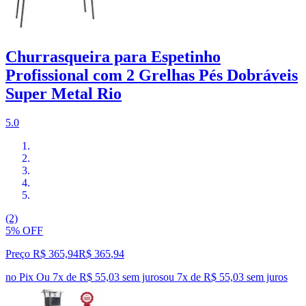
Churrasqueira para Espetinho
Profissional com 2 Grelhas Pés Dobráveis
Super Metal Rio
5.0
(2)
5% OFF
Preço R$ 365,94
R$
365
,
94
no Pix
Ou 7x de R$ 55,03 sem juros
ou
7
x de
R$ 55,03
sem juros