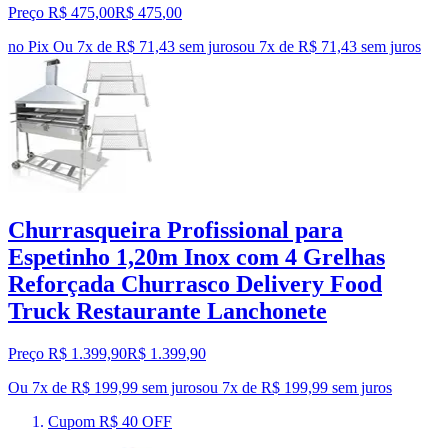
Preço R$ 475,00
R$
475
,
00
no Pix
Ou 7x de R$ 71,43 sem juros
ou
7
x de
R$ 71,43
sem juros
Churrasqueira Profissional para
Espetinho 1,20m Inox com 4 Grelhas
Reforçada Churrasco Delivery Food
Truck Restaurante Lanchonete
Preço R$ 1.399,90
R$
1.399
,
90
Ou 7x de R$ 199,99 sem juros
ou
7
x de
R$ 199,99
sem juros
Cupom R$ 40 OFF