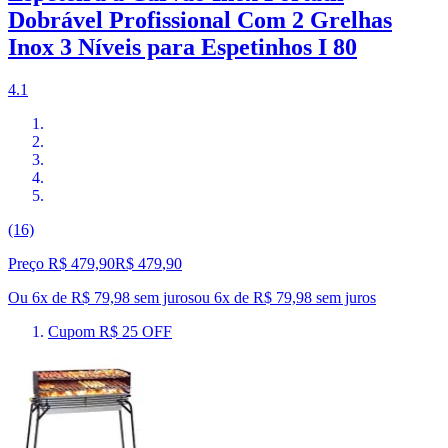
Dobrável Profissional Com 2 Grelhas
Inox 3 Níveis para Espetinhos I 80
4.1
(16)
Preço R$ 479,90
R$
479
,
90
Ou 6x de R$ 79,98 sem juros
ou
6
x de
R$ 79,98
sem juros
Cupom R$ 25 OFF