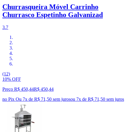
Churrasqueira Móvel Carrinho
Churrasco Espetinho Galvanizad
3.7
(12)
10% OFF
Preço R$ 450,44
R$
450
,
44
no Pix
Ou 7x de R$ 71,50 sem juros
ou
7
x de
R$ 71,50
sem juros