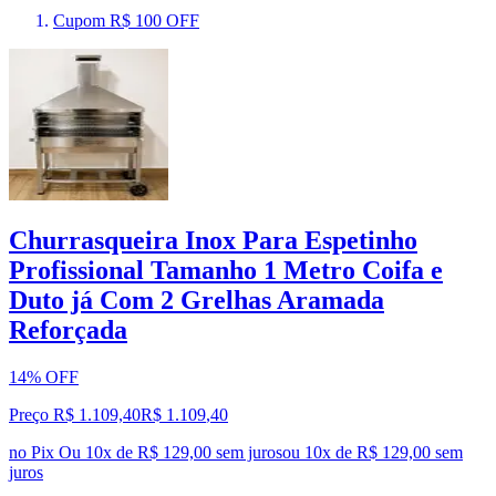
Cupom R$ 100 OFF
Churrasqueira Inox Para Espetinho
Profissional Tamanho 1 Metro Coifa e
Duto já Com 2 Grelhas Aramada
Reforçada
14% OFF
Preço R$ 1.109,40
R$
1.109
,
40
no Pix
Ou 10x de R$ 129,00 sem juros
ou
10
x de
R$ 129,00
sem
juros