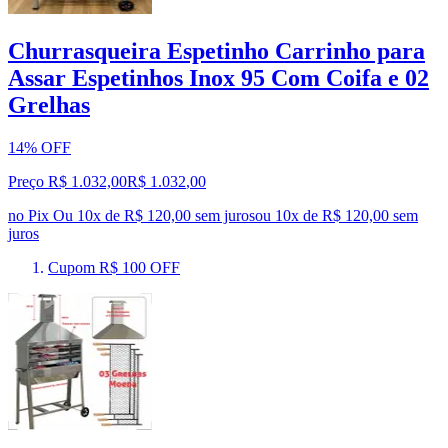
Churrasqueira Espetinho Carrinho para
Assar Espetinhos Inox 95 Com Coifa e 02
Grelhas
14% OFF
Preço R$ 1.032,00
R$
1.032
,
00
no Pix
Ou 10x de R$ 120,00 sem juros
ou
10
x de
R$ 120,00
sem
juros
Cupom R$ 100 OFF