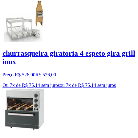
churrasqueira giratoria 4 espeto gira grill
inox
Preço R$ 526,00
R$
526
,
00
Ou 7x de R$ 75,14 sem juros
ou
7
x de
R$ 75,14
sem juros