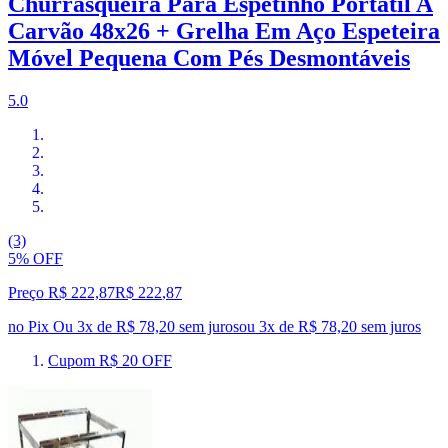
Churrasqueira Para Espetinho Portátil A
Carvão 48x26 + Grelha Em Aço Espeteira
Móvel Pequena Com Pés Desmontáveis
5.0
(3)
5% OFF
Preço R$ 222,87
R$
222
,
87
no Pix
Ou 3x de R$ 78,20 sem juros
ou
3
x de
R$ 78,20
sem juros
Cupom R$ 20 OFF