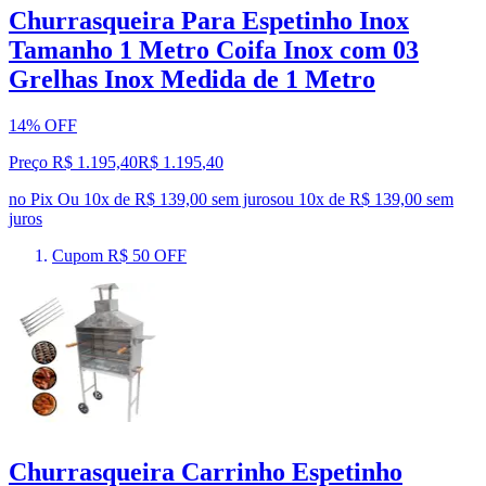
Churrasqueira Para Espetinho Inox
Tamanho 1 Metro Coifa Inox com 03
Grelhas Inox Medida de 1 Metro
14% OFF
Preço R$ 1.195,40
R$
1.195
,
40
no Pix
Ou 10x de R$ 139,00 sem juros
ou
10
x de
R$ 139,00
sem
juros
Cupom R$ 50 OFF
Churrasqueira Carrinho Espetinho