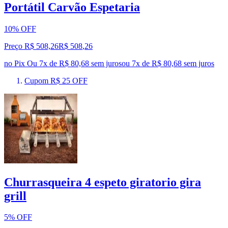
Portátil Carvão Espetaria
10% OFF
Preço R$ 508,26
R$
508
,
26
no Pix
Ou 7x de R$ 80,68 sem juros
ou
7
x de
R$ 80,68
sem juros
Cupom R$ 25 OFF
Churrasqueira 4 espeto giratorio gira
grill
5% OFF