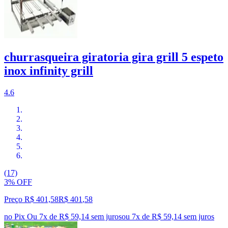
churrasqueira giratoria gira grill 5 espeto
inox infinity grill
4.6
(17)
3% OFF
Preço R$ 401,58
R$
401
,
58
no Pix
Ou 7x de R$ 59,14 sem juros
ou
7
x de
R$ 59,14
sem juros