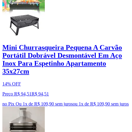
Mini Churrasqueira Pequena A Carvão
Portátil Dobrável Desmontável Em Aço
Inox Para Espetinho Apartamento
35x27cm
14% OFF
Preço R$ 94,51
R$
94
,
51
no Pix
Ou 1x de R$ 109,90 sem juros
ou
1
x de
R$ 109,90
sem juros