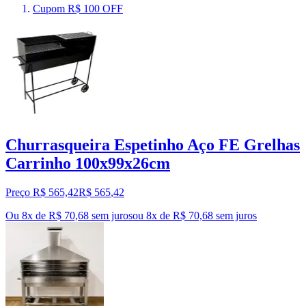
Cupom R$ 100 OFF
Churrasqueira Espetinho Aço FE Grelhas
Carrinho 100x99x26cm
Preço R$ 565,42
R$
565
,
42
Ou 8x de R$ 70,68 sem juros
ou
8
x de
R$ 70,68
sem juros