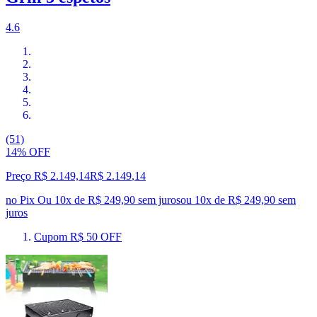
4.6
(51)
14% OFF
Preço R$ 2.149,14
R$
2.149
,
14
no Pix
Ou 10x de R$ 249,90 sem juros
ou
10
x de
R$ 249,90
sem
juros
Cupom R$ 50 OFF