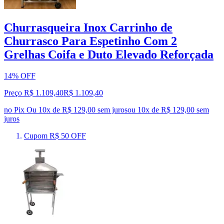
Churrasqueira Inox Carrinho de
Churrasco Para Espetinho Com 2
Grelhas Coifa e Duto Elevado Reforçada
14% OFF
Preço R$ 1.109,40
R$
1.109
,
40
no Pix
Ou 10x de R$ 129,00 sem juros
ou
10
x de
R$ 129,00
sem
juros
Cupom R$ 50 OFF