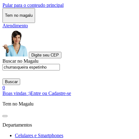
Pular para o conteudo principal
Tem no magalu
Atendimento
Digite seu CEP
Buscar no Magalu
Buscar
0
Boas vindas :)
Entre ou Cadastre-se
Tem no Magalu
Departamentos
Celulares e Smartphones