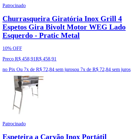
Patrocinado
Churrasqueira Giratória Inox Grill 4
Espetos Gira Bivolt Motor WEG Lado
Esquerdo - Pratic Metal
10% OFF
Preço R$ 458,91
R$
458
,
91
no Pix
Ou 7x de R$ 72,84 sem juros
ou
7
x de
R$ 72,84
sem juros
Patrocinado
Espeteira a Carvão Inox Portátil