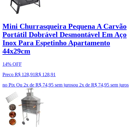
Mini Churrasqueira Pequena A Carvão
Portátil Dobrável Desmontável Em Aço
Inox Para Espetinho Apartamento
44x29cm
14% OFF
Preço R$ 128,91
R$
128
,
91
no Pix
Ou 2x de R$ 74,95 sem juros
ou
2
x de
R$ 74,95
sem juros