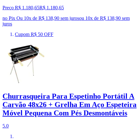
Preço R$ 1.180,65
R$
1.180
,
65
no Pix
Ou 10x de R$ 138,90 sem juros
ou
10
x de
R$ 138,90
sem
juros
Cupom R$ 50 OFF
Churrasqueira Para Espetinho Portátil A
Carvão 48x26 + Grelha Em Aço Espeteira
Móvel Pequena Com Pés Desmontáveis
5.0