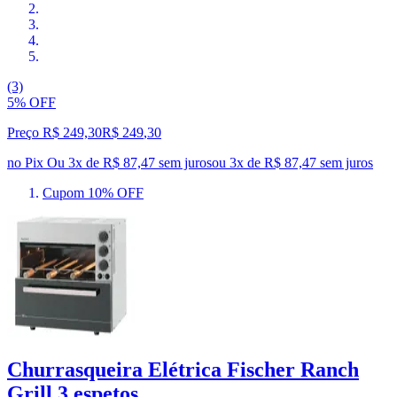
(3)
5% OFF
Preço R$ 249,30
R$
249
,
30
no Pix
Ou 3x de R$ 87,47 sem juros
ou
3
x de
R$ 87,47
sem juros
Cupom 10% OFF
Churrasqueira Elétrica Fischer Ranch
Grill 3 espetos