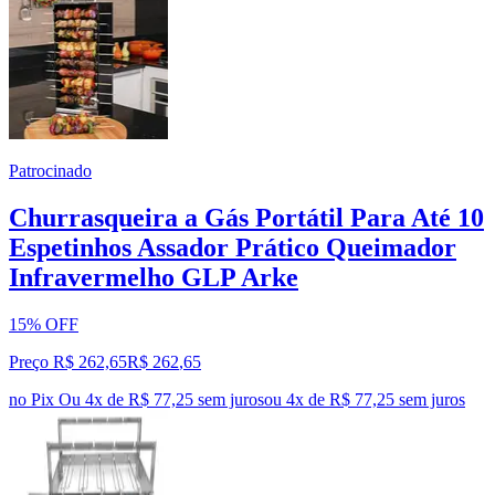
Patrocinado
Churrasqueira a Gás Portátil Para Até 10
Espetinhos Assador Prático Queimador
Infravermelho GLP Arke
15% OFF
Preço R$ 262,65
R$
262
,
65
no Pix
Ou 4x de R$ 77,25 sem juros
ou
4
x de
R$ 77,25
sem juros