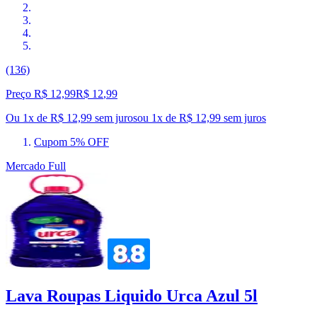
(136)
Preço R$ 12,99
R$
12
,
99
Ou 1x de R$ 12,99 sem juros
ou
1
x de
R$ 12,99
sem juros
Cupom 5% OFF
Mercado Full
Lava Roupas Liquido Urca Azul 5l