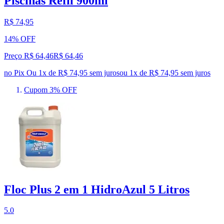
Piscinas Refil 900ml
R$ 74,95
14% OFF
Preço R$ 64,46
R$
64
,
46
no Pix
Ou 1x de R$ 74,95 sem juros
ou
1
x de
R$ 74,95
sem juros
Cupom 3% OFF
Floc Plus 2 em 1 HidroAzul 5 Litros
5.0