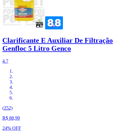
Clarificante E Auxiliar De Filtração
Genfloc 5 Litro Genco
4.7
(252)
R$ 88,99
24% OFF