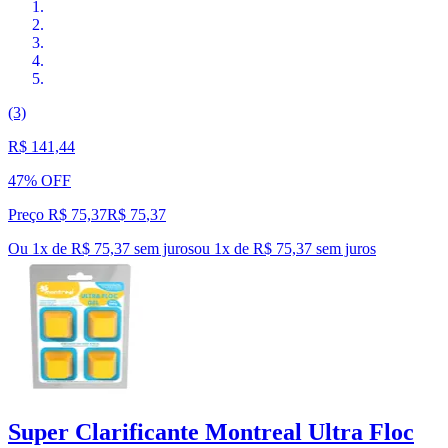
(3)
R$ 141,44
47% OFF
Preço R$ 75,37
R$
75
,
37
Ou 1x de R$ 75,37 sem juros
ou
1
x de
R$ 75,37
sem juros
Super Clarificante Montreal Ultra Floc