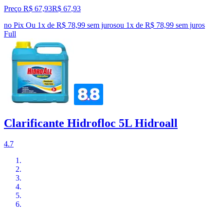
Preço R$ 67,93
R$
67
,
93
no Pix
Ou 1x de R$ 78,99 sem juros
ou
1
x de
R$ 78,99
sem juros
Full
Clarificante Hidrofloc 5L Hidroall
4.7