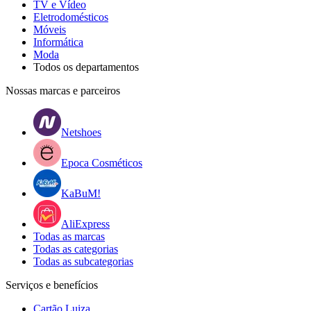
TV e Vídeo
Eletrodomésticos
Móveis
Informática
Moda
Todos os departamentos
Nossas marcas e parceiros
Netshoes
Epoca Cosméticos
KaBuM!
AliExpress
Todas as marcas
Todas as categorias
Todas as subcategorias
Serviços e benefícios
Cartão Luiza