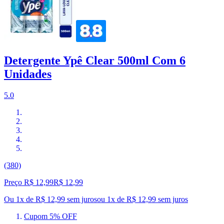
Detergente Ypê Clear 500ml Com 6
Unidades
5.0
(380)
Preço R$ 12,99
R$
12
,
99
Ou 1x de R$ 12,99 sem juros
ou
1
x de
R$ 12,99
sem juros
Cupom 5% OFF