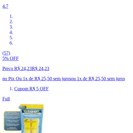
4.7
(57)
5% OFF
Preço R$ 24,23
R$
24
,
23
no Pix
Ou 1x de R$ 25,50 sem juros
ou
1
x de
R$ 25,50
sem juros
Cupom R$ 5 OFF
Full