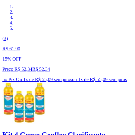
(3)
R$ 61,90
15% OFF
Preço R$ 52,34
R$
52
,
34
no Pix
Ou 1x de R$ 55,09 sem juros
ou
1
x de
R$ 55,09
sem juros
Kit 4 Genco Genfloc Clarificante