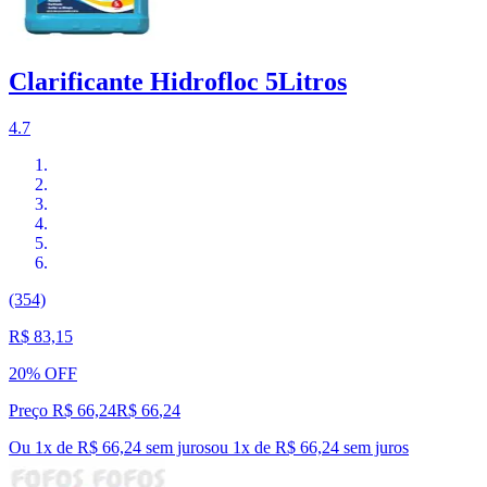
Clarificante Hidrofloc 5Litros
4.7
(354)
R$ 83,15
20% OFF
Preço R$ 66,24
R$
66
,
24
Ou 1x de R$ 66,24 sem juros
ou
1
x de
R$ 66,24
sem juros