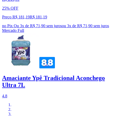
25% OFF
Preço R$ 181,19
R$
181
,
19
no Pix
Ou 3x de R$ 71,90 sem juros
ou
3
x de
R$ 71,90
sem juros
Mercado Full
Amaciante Ypê Tradicional Aconchego
Ultra 7L
4.8