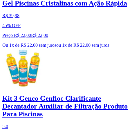
Gel Piscinas Cristalinas com Ação Rápida
R$ 39,98
45% OFF
Preço R$ 22,00
R$
22
,
00
Ou 1x de R$ 22,00 sem juros
ou
1
x de
R$ 22,00
sem juros
Kit 3 Genco Genfloc Clarificante
Decantador Auxiliar de Filtração Produto
Para Piscinas
5.0