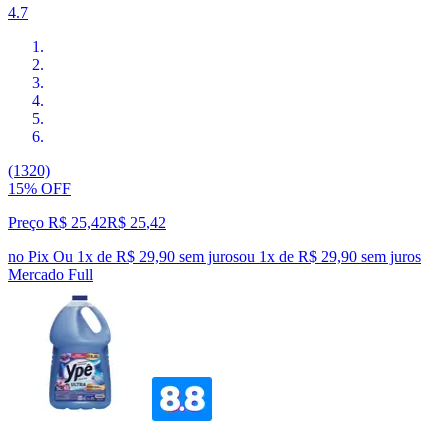
4.7
(1320)
15% OFF
Preço R$ 25,42
R$
25
,
42
no Pix
Ou 1x de R$ 29,90 sem juros
ou
1
x de
R$ 29,90
sem juros
Mercado Full