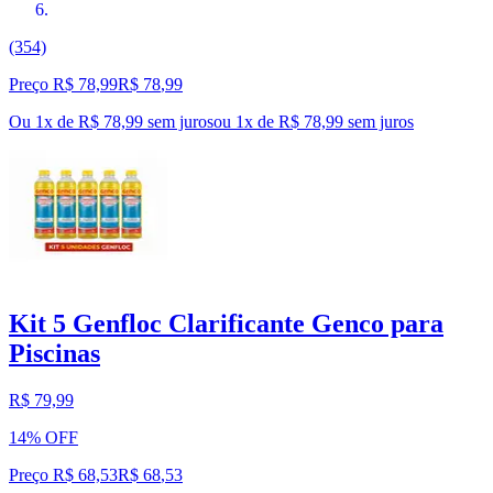
(354)
Preço R$ 78,99
R$
78
,
99
Ou 1x de R$ 78,99 sem juros
ou
1
x de
R$ 78,99
sem juros
Kit 5 Genfloc Clarificante Genco para
Piscinas
R$ 79,99
14% OFF
Preço R$ 68,53
R$
68
,
53