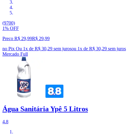
(9700)
1% OFF
Preço R$ 29,99
R$
29
,
99
no Pix
Ou 1x de R$ 30,29 sem juros
ou
1
x de
R$ 30,29
sem juros
Mercado Full
Água Sanitária Ypê 5 Litros
4.8