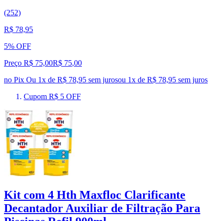
(252)
R$ 78,95
5% OFF
Preço R$ 75,00
R$
75
,
00
no Pix
Ou 1x de R$ 78,95 sem juros
ou
1
x de
R$ 78,95
sem juros
Cupom R$ 5 OFF
Kit com 4 Hth Maxfloc Clarificante
Decantador Auxiliar de Filtração Para