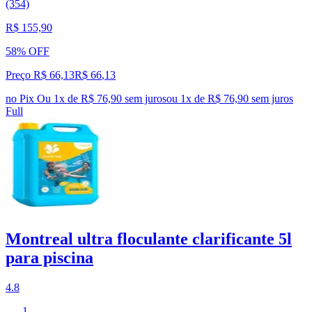
(354)
R$ 155,90
58% OFF
Preço R$ 66,13
R$
66
,
13
no Pix
Ou 1x de R$ 76,90 sem juros
ou
1
x de
R$ 76,90
sem juros
Full
Montreal ultra floculante clarificante 5l
para piscina
4.8