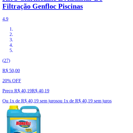
Filtração Genfloc Piscinas
4.9
(27)
R$ 50,00
20% OFF
Preço R$ 40,19
R$
40
,
19
Ou 1x de R$ 40,19 sem juros
ou
1
x de
R$ 40,19
sem juros