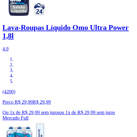
Lava-Roupas Líquido Omo Ultra Power
1,8l
4.9
(4200)
Preço R$ 29,99
R$
29
,
99
Ou 1x de R$ 29,99 sem juros
ou
1
x de
R$ 29,99
sem juros
Mercado Full