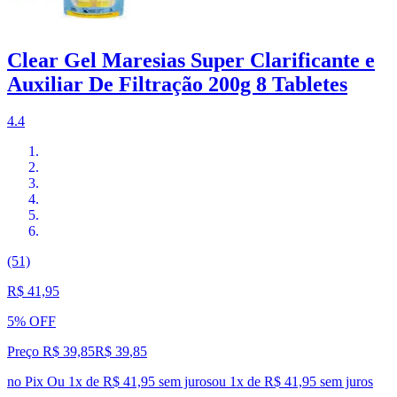
Clear Gel Maresias Super Clarificante e
Auxiliar De Filtração 200g 8 Tabletes
4.4
(51)
R$ 41,95
5% OFF
Preço R$ 39,85
R$
39
,
85
no Pix
Ou 1x de R$ 41,95 sem juros
ou
1
x de
R$ 41,95
sem juros