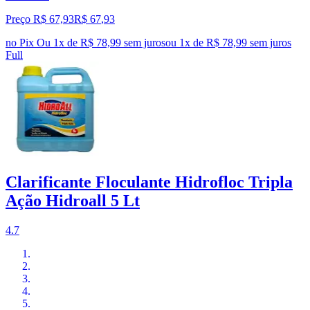
Preço R$ 67,93
R$
67
,
93
no Pix
Ou 1x de R$ 78,99 sem juros
ou
1
x de
R$ 78,99
sem juros
Full
Clarificante Floculante Hidrofloc Tripla
Ação Hidroall 5 Lt
4.7