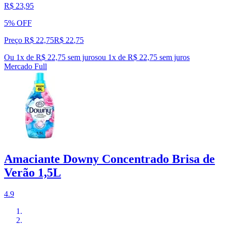
R$ 23,95
5% OFF
Preço R$ 22,75
R$
22
,
75
Ou 1x de R$ 22,75 sem juros
ou
1
x de
R$ 22,75
sem juros
Mercado Full
Amaciante Downy Concentrado Brisa de
Verão 1,5L
4.9