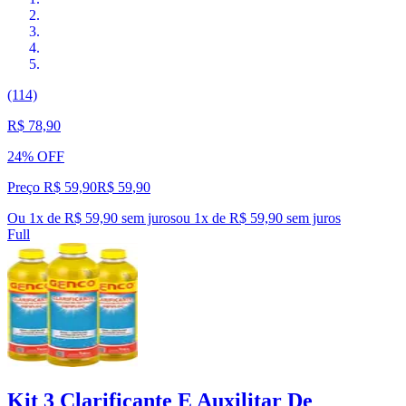
(114)
R$ 78,90
24% OFF
Preço R$ 59,90
R$
59
,
90
Ou 1x de R$ 59,90 sem juros
ou
1
x de
R$ 59,90
sem juros
Full
Kit 3 Clarificante E Auxilitar De