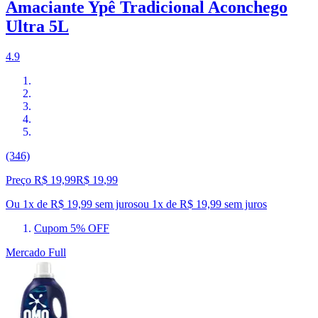
Amaciante Ypê Tradicional Aconchego
Ultra 5L
4.9
(346)
Preço R$ 19,99
R$
19
,
99
Ou 1x de R$ 19,99 sem juros
ou
1
x de
R$ 19,99
sem juros
Cupom 5% OFF
Mercado Full