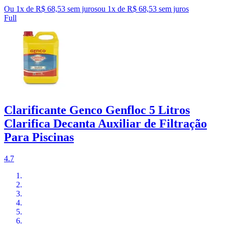
Ou 1x de R$ 68,53 sem juros
ou
1
x de
R$ 68,53
sem juros
Full
Clarificante Genco Genfloc 5 Litros
Clarifica Decanta Auxiliar de Filtração
Para Piscinas
4.7