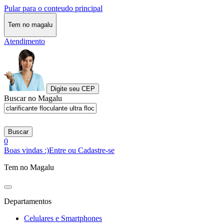
Pular para o conteudo principal
Tem no magalu
Atendimento
Digite seu CEP
Buscar no Magalu
Buscar
0
Boas vindas :)
Entre ou Cadastre-se
Tem no Magalu
Departamentos
Celulares e Smartphones