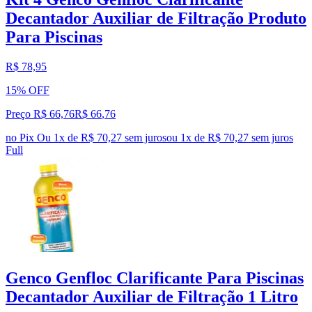
Decantador Auxiliar de Filtração Produto
Para Piscinas
R$ 78,95
15% OFF
Preço R$ 66,76
R$
66
,
76
no Pix
Ou 1x de R$ 70,27 sem juros
ou
1
x de
R$ 70,27
sem juros
Full
Genco Genfloc Clarificante Para Piscinas
Decantador Auxiliar de Filtração 1 Litro