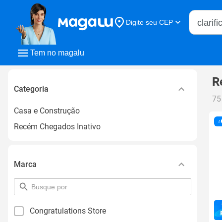
Buscar n
Digite seu CEP
Buscar
Tem no magalu
R
Categoria
75
Casa e Construção
Recém Chegados Inativo
Marca
pesquisar
por
filtro
Congratulations Store