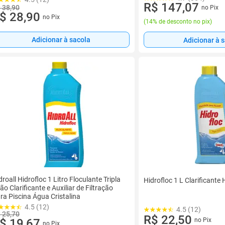
R$ 147,07
 38,90
no Pix
$ 28,90
no Pix
(
14% de desconto no pix
)
Adicionar à sacola
Adicionar à 
droall Hidrofloc 1 Litro Floculante Tripla
Hidrofloc 1 L Clarificante 
ão Clarificante e Auxiliar de Filtração
ra Piscina Água Cristalina
4.5 (12)
4.5 (12)
 25,70
R$ 22,50
no Pix
$ 19,67
no Pix