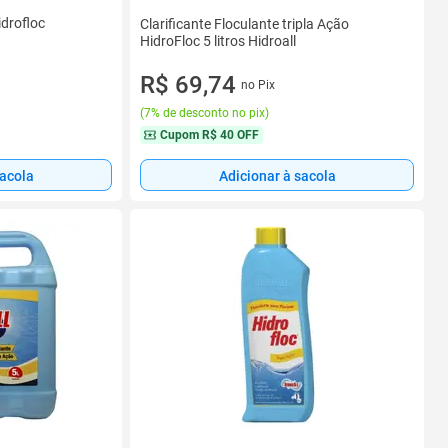
idrofloc
Clarificante Floculante tripla Ação
HidroFloc 5 litros Hidroall
R$ 69,74
no Pix
(
7% de desconto no pix
)
Cupom
R$ 40 OFF
sacola
Adicionar à sacola