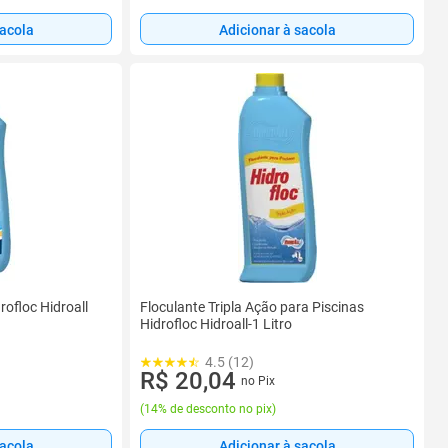
sacola
Adicionar à sacola
rofloc Hidroall
Floculante Tripla Ação para Piscinas
Hidrofloc Hidroall-1 Litro
4.5 (12)
R$ 20,04
no Pix
(
14% de desconto no pix
)
sacola
Adicionar à sacola