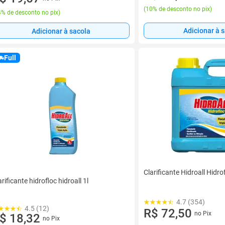
(
10% de desconto no pix
)
% de desconto no pix
)
Adicionar à 
Adicionar à sacola
Full
Clarificante Hidroall Hidro
arificante hidrofloc hidroall 1l
4.7 (354)
4.5 (12)
R$ 72,50
no Pix
$ 18,32
no Pix