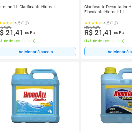
drofloc 1 L Clarificante Hidroall
Clarificante Decantador H
Floculante Hidroall 1 L
4.5 (12)
4.5 (12)
 34,90
R$ 34,90
$ 21,41
R$ 21,41
no Pix
no Pix
% de desconto no pix
)
(
14% de desconto no pix
)
Adicionar à sacola
Adicionar à 