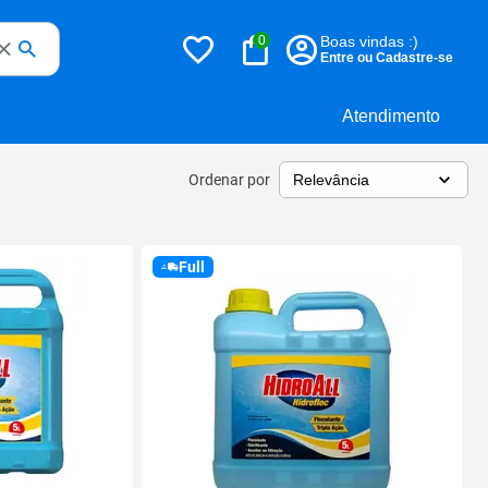
0
Boas vindas :)
Entre ou Cadastre-se
Atendimento
Ordenar por
Full