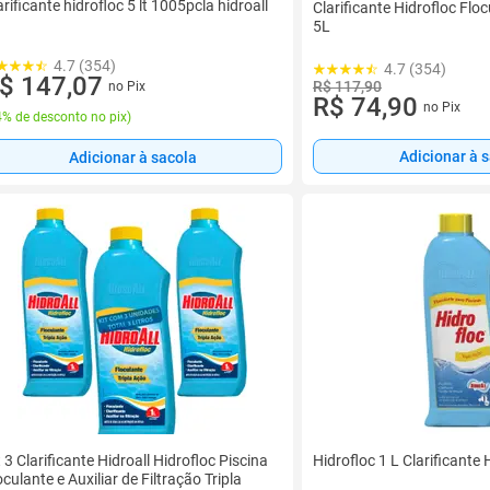
arificante hidrofloc 5 lt 1005pcla hidroall
Clarificante Hidrofloc Floc
5L
4.7 (354)
4.7 (354)
$ 147,07
R$ 117,90
no Pix
R$ 74,90
no Pix
% de desconto no pix
)
Adicionar à 
Adicionar à sacola
t 3 Clarificante Hidroall Hidrofloc Piscina
Hidrofloc 1 L Clarificante H
oculante e Auxiliar de Filtração Tripla