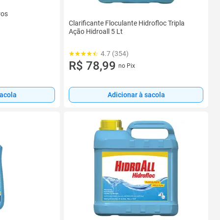
ros
Clarificante Floculante Hidrofloc Tripla
Ação Hidroall 5 Lt
4.7 (354)
R$ 78,99
no Pix
sacola
Adicionar à sacola