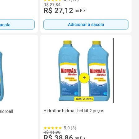
R$ 27,84
R$ 27,12
no Pix
Adicionar à sacola
sacola
Hidrofloc hidroall hcl kit 2 peças
Hidroall
5.0 (3)
R$ 41,90
R$ 38,86
no Pix