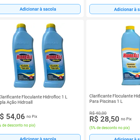
Adicionar à sacola
Adicionar à 
Clarificante Floculante Hid
Clarificante Floculante Hidrofloc 1 L
Para Piscinas 1 L
ipla Ação Hidroall
R$ 40,00
$ 54,06
no Pix
R$ 28,50
no Pix
 de desconto no pix
)
(
5% de desconto no pix
)
Adicionar à sacola
Adicionar à 