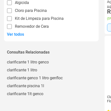
Aç
Algicida
R$
Cloro para Piscina
R
Kit de Limpeza para Piscina
(
5%
Removedor de Cera
Ver todos
Consultas Relacionadas
clarificante 1 litro genco
clarificante 1 litro
clarificante genco 1 litro genfloc
clarificante piscina 1l
clarificante 1lt genco
Cl
Fl