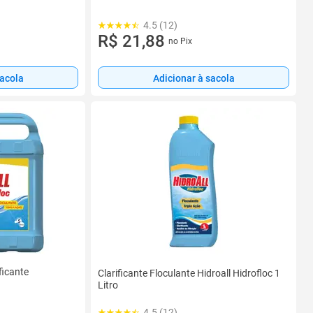
4.5 (12)
R$ 21,88
no Pix
sacola
Adicionar à sacola
ficante
Clarificante Floculante Hidroall Hidrofloc 1
Litro
4.5 (12)