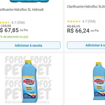
Clarificante Hidrofloc 5Lit
arificante Hidrofloc 5L Hidroall
4.7 (354)
4.7 (354)
 155,90
R$ 83,15
$ 67,85
R$ 66,24
no Pix
no Pix
% de desconto no pix
)
Adicionar à 
Adicionar à sacola