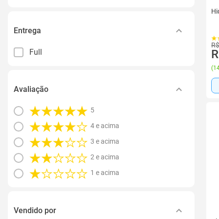
Hi
Entrega
R$
Full
R
(
14
Avaliação
5
4 e acima
3 e acima
2 e acima
1 e acima
Vendido por