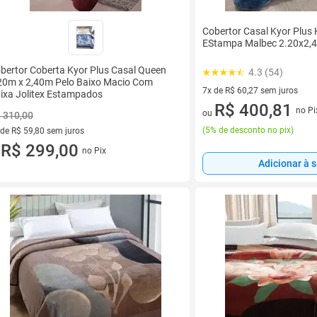
Cobertor Casal Kyor Plus 
EStampa Malbec 2.20x2,4
bertor Coberta Kyor Plus Casal Queen
4.3 (54)
20m x 2,40m Pelo Baixo Macio Com
7x de R$ 60,27 sem juros
ixa Jolitex Estampados
7 vez de R$ 60,27 sem juros
R$ 400,81
no Pi
ou
 310,00
(
5% de desconto no pix
)
 de R$ 59,80 sem juros
ez de R$ 59,80 sem juros
R$ 299,00
no Pix
u
Adicionar à 