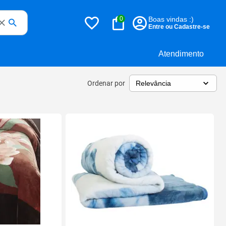
0
Boas vindas :)
Entre ou Cadastre-se
Atendimento
Ordenar por