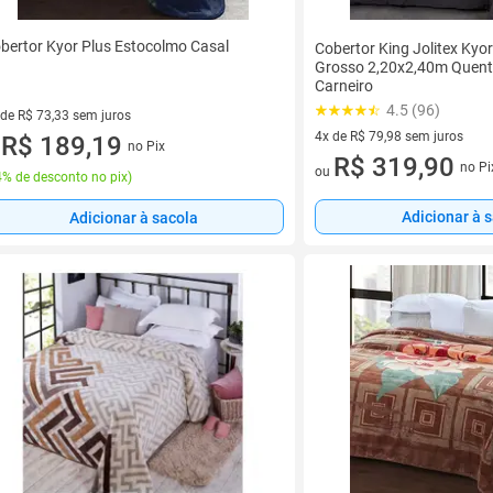
bertor Kyor Plus Estocolmo Casal
Cobertor King Jolitex Kyo
Grosso 2,20x2,40m Quenti
Carneiro
4.5 (96)
 de R$ 73,33 sem juros
4x de R$ 79,98 sem juros
ez de R$ 73,33 sem juros
R$ 189,19
no Pix
u
4 vez de R$ 79,98 sem juros
R$ 319,90
no Pi
ou
% de desconto no pix
)
Adicionar à 
Adicionar à sacola