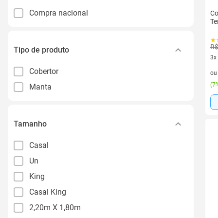
Compra nacional
Co
Te
R$
Tipo de produto
3x
3 v
Cobertor
o
(
7%
Manta
Tamanho
Casal
Un
King
Casal King
2,20m X 1,80m