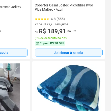
Cobertor Casal Jolitex Microfibra Kyor
rescia Jolitex
Plus Malbec - Azul
4.8 (555)
2x de R$ 99,95 sem juros
2 vez de R$ 99,95 sem juros
R$ 189,91
no Pix
x
ou
(
5% de desconto no pix
)
Cupom
R$ 30 OFF
sacola
Adicionar à sacola