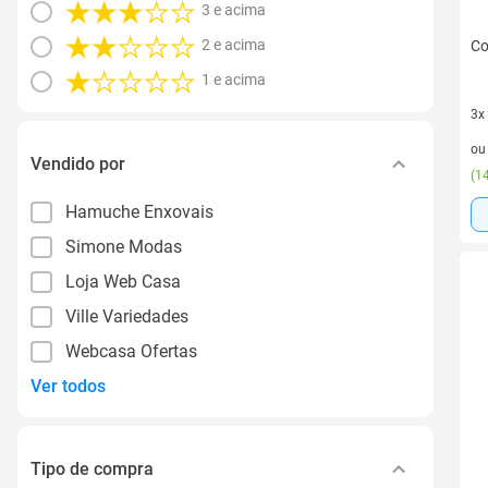
3 e acima
2 e acima
Co
1 e acima
3x
3 v
o
Vendido por
(
14
Hamuche Enxovais
Simone Modas
Loja Web Casa
Ville Variedades
Webcasa Ofertas
Ver todos
Tipo de compra