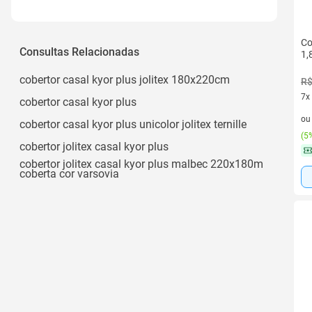
100% Poliéster
1
100% Poliéster/microfibra
Co
1 Peça
Consultas Relacionadas
Poliéster/microfibra
1,
Ver todos
cobertor casal kyor plus jolitex 180x220cm
R$
7x
cobertor casal kyor plus
7 v
o
cobertor casal kyor plus unicolor jolitex ternille
(
5%
cobertor jolitex casal kyor plus
cobertor jolitex casal kyor plus malbec 220x180m
coberta cor varsovia