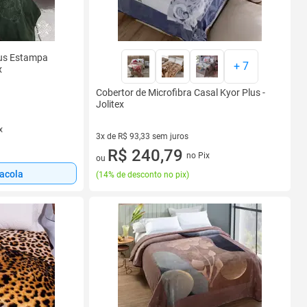
lus Estampa
+
7
x
Cobertor de Microfibra Casal Kyor Plus -
Jolitex
x
3x de R$ 93,33 sem juros
3 vez de R$ 93,33 sem juros
R$ 240,79
no Pix
ou
sacola
(
14% de desconto no pix
)