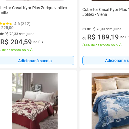
bertor Casal Kyor Plus Zurique Jolitex
Cobertor Casal Kyor Plus 
rnille
Jolitex - Viena
4.6 (312)
 225,00
3x de R$ 73,33 sem juros
 de R$ 73,33 sem juros
3 vez de R$ 73,33 sem juros
R$ 189,19
no Pi
ou
ez de R$ 73,33 sem juros
R$ 204,59
no Pix
u
(
14% de desconto no pix
)
 de desconto no pix
)
Adicionar à 
Adicionar à sacola