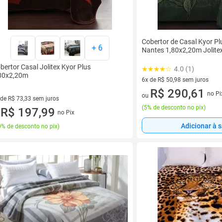
Cobertor de Casal Kyor P
+
6
Nantes 1,80x2,20m Jolite
bertor Casal Jolitex Kyor Plus
4.0 (1)
80x2,20m
6x de R$ 50,98 sem juros
6 vez de R$ 50,98 sem juros
R$ 290,61
no Pi
ou
 de R$ 73,33 sem juros
(
5% de desconto no pix
)
ez de R$ 73,33 sem juros
R$ 197,99
no Pix
u
Adicionar à 
% de desconto no pix
)