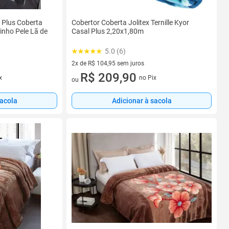
r Plus Coberta
Cobertor Coberta Jolitex Ternille Kyor
nho Pele Lã de
Casal Plus 2,20x1,80m
5.0 (6)
2x de R$ 104,95 sem juros
2 vez de R$ 104,95 sem juros
R$ 209,90
x
no Pix
ou
sacola
Adicionar à sacola