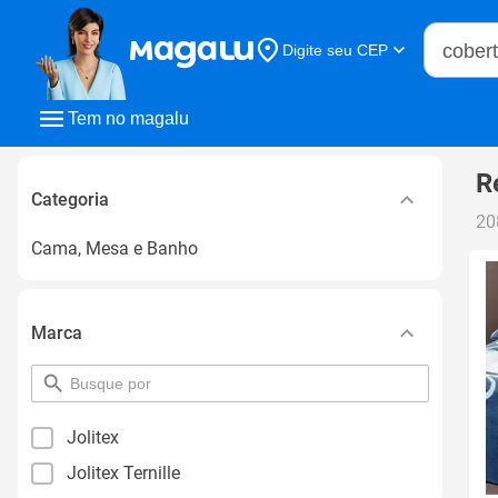
Buscar n
Digite seu CEP
Buscar
Tem no magalu
R
Categoria
20
Cama, Mesa e Banho
Marca
pesquisar
por
filtro
Jolitex
Jolitex Ternille