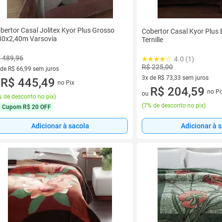
bertor Casal Jolitex Kyor Plus Grosso
Cobertor Casal Kyor Plus B
80x2,40m Varsovia
Ternille
 489,96
4.0 (1)
R$ 225,00
 de R$ 66,99 sem juros
3x de R$ 73,33 sem juros
ez de R$ 66,99 sem juros
R$ 445,49
no Pix
u
3 vez de R$ 73,33 sem juros
R$ 204,59
no Pi
ou
 de desconto no pix
)
(
7% de desconto no pix
)
Cupom
R$ 20 OFF
Adicionar à 
Adicionar à sacola