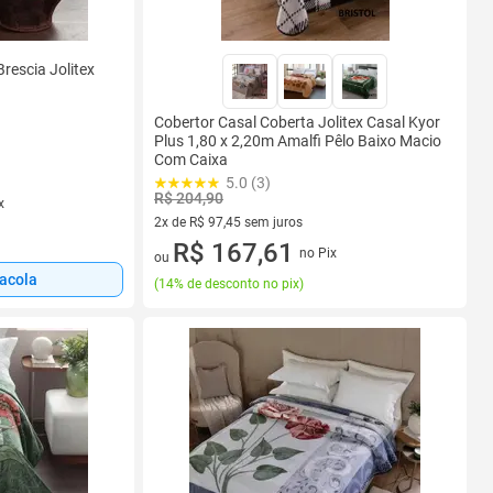
rescia Jolitex
Cobertor Casal Coberta Jolitex Casal Kyor
Plus 1,80 x 2,20m Amalfi Pêlo Baixo Macio
Com Caixa
5.0 (3)
R$ 204,90
x
2x de R$ 97,45 sem juros
2 vez de R$ 97,45 sem juros
R$ 167,61
no Pix
ou
sacola
(
14% de desconto no pix
)