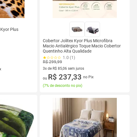
 Kyor Plus
Cobertor Jolitex Kyor Plus Microfibra
Macio Antialérgico Toque Macio Cobertor
Quentinho Alta Qualidade
1.0 (1)
R$ 299,99
3x de R$ 85,06 sem juros
x
3 vez de R$ 85,06 sem juros
R$ 237,33
no Pix
ou
(
7% de desconto no pix
)