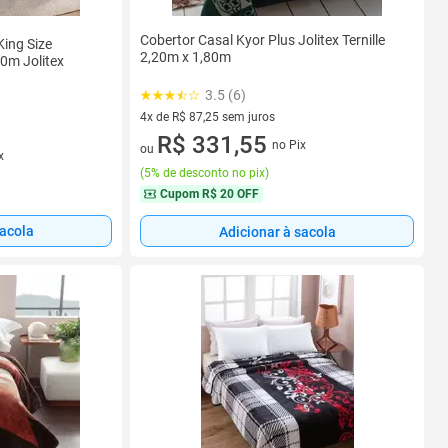
Cobertor Casal Kyor Plus Jolitex Ternille
King Size
2,20m x 1,80m
0m Jolitex
3.5 (6)
4x de R$ 87,25 sem juros
4 vez de R$ 87,25 sem juros
R$ 331,55
no Pix
ou
x
(
5% de desconto no pix
)
Cupom
R$ 20 OFF
sacola
Adicionar à sacola