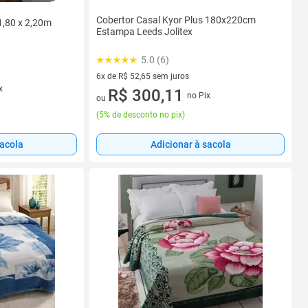
Cobertor Casal Kyor Plus 180x220cm
1,80 x 2,20m
Estampa Leeds Jolitex
5.0 (6)
6x de R$ 52,65 sem juros
x
6 vez de R$ 52,65 sem juros
R$ 300,11
no Pix
ou
(
5% de desconto no pix
)
sacola
Adicionar à sacola