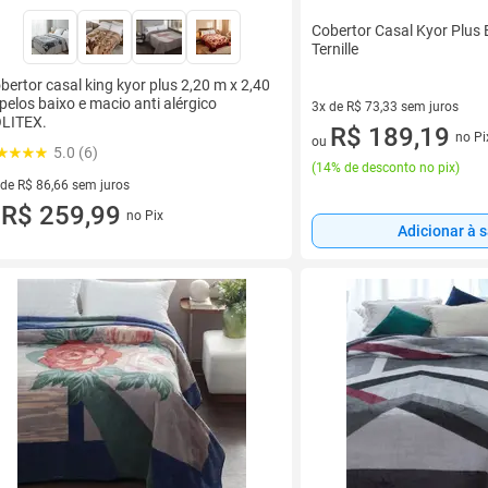
Cobertor Casal Kyor Plus B
Ternille
bertor casal king kyor plus 2,20 m x 2,40
pelos baixo e macio anti alérgico
3x de R$ 73,33 sem juros
LITEX.
3 vez de R$ 73,33 sem juros
R$ 189,19
no Pi
ou
5.0 (6)
(
14% de desconto no pix
)
 de R$ 86,66 sem juros
ez de R$ 86,66 sem juros
R$ 259,99
no Pix
u
Adicionar à 