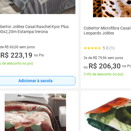
bertor Jolitex Casal Raschel Kyor Plus
Cobertor Microfibra Casal
80x2,20m Estampa:Verona
Leopardo Jolitex
 de R$ 60,00 sem juros
5.0 (1)
ez de R$ 60,00 sem juros
R$ 223,19
no Pix
u
3x de R$ 79,96 sem juros
 de desconto no pix
)
3 vez de R$ 79,96 sem juros
R$ 206,30
no Pi
ou
(
14% de desconto no pix
)
Adicionar à sacola