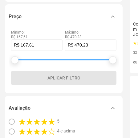
Preço
Co
m 
Mínimo:
Máximo:
JO
R$ 167,61
R$ 470,23
3x
3 v
o
APLICAR FILTRO
Avaliação
5
4 e acima