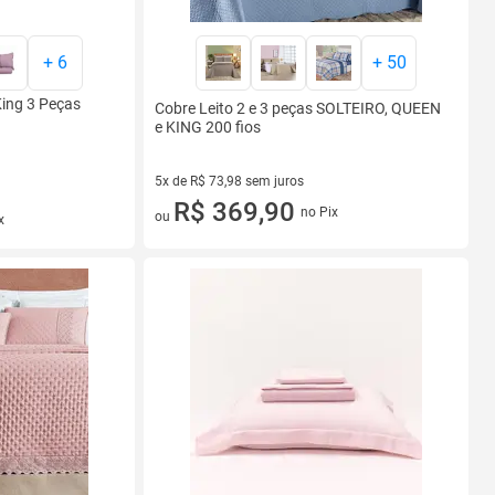
+
6
+
50
King 3 Peças
Cobre Leito 2 e 3 peças SOLTEIRO, QUEEN
e KING 200 fios
5x de R$ 73,98 sem juros
5 vez de R$ 73,98 sem juros
R$ 369,90
no Pix
ou
x