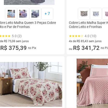
+
7
bre Leito Malha Queen 3 Peças Cobre
Cobre Leito Malha Super 
ito e Par de Fronhas
Cobre Leito e Fronhas
5.0 (2)
4.0 (10)
 de R$ 75,08 sem juros
4x de R$ 85,43 sem juros
ez de R$ 75,08 sem juros
R$ 375,39
4 vez de R$ 85,43 sem juros
R$ 341,72
no Pix
no Pi
u
ou