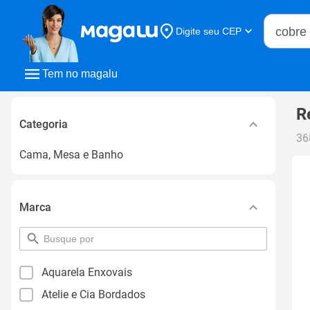
Buscar n
Digite seu CEP
Buscar
Tem no magalu
R
Categoria
36
Cama, Mesa e Banho
Marca
pesquisar
por
filtro
Aquarela Enxovais
Atelie e Cia Bordados