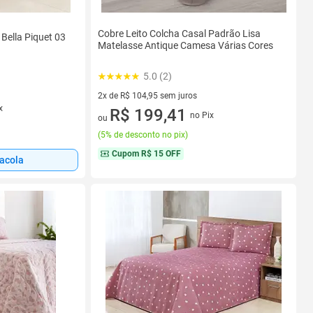
Cobre Leito Colcha Casal Padrão Lisa
 Bella Piquet 03
Matelasse Antique Camesa Várias Cores
5.0 (2)
2x de R$ 104,95 sem juros
x
2 vez de R$ 104,95 sem juros
R$ 199,41
no Pix
ou
(
5% de desconto no pix
)
Cupom
R$ 15 OFF
sacola