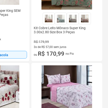
Super King SEM
Peças
Kit Cobre Leito Mônaco Super King
3.00x2.80 Size Box 3 Peças
x
R$ 179,99
3x de R$ 57,00 sem juros
3 vez de R$ 57,00 sem juros
R$ 170,99
no Pix
sacola
ou