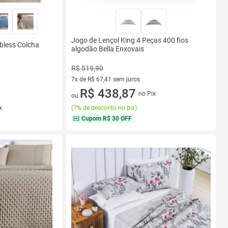
Jogo de Lençol King 4 Peças 400 fios
bless Colcha
algodão Bella Enxovais
R$ 519,90
7x de R$ 67,41 sem juros
7 vez de R$ 67,41 sem juros
R$ 438,87
no Pix
ou
x
(
7% de desconto no pix
)
Cupom
R$ 30 OFF