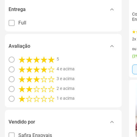
Entrega
Co
En
Full
2x
Avaliação
2 v
o
(
3%
5
4 e acima
3 e acima
2 e acima
1 e acima
Vendido por
Safira Enxovais