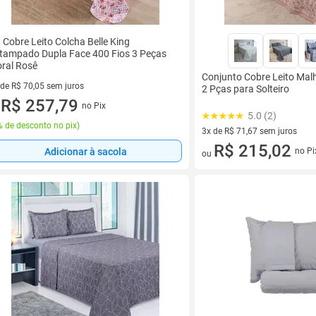
t Cobre Leito Colcha Belle King
tampado Dupla Face 400 Fios 3 Peças
oral Rosê
Conjunto Cobre Leito Ma
 de R$ 70,05 sem juros
2 Pças para Solteiro
ez de R$ 70,05 sem juros
R$ 257,79
no Pix
u
5.0 (2)
 de desconto no pix
)
3x de R$ 71,67 sem juros
3 vez de R$ 71,67 sem juros
R$ 215,02
Adicionar à sacola
no Pi
ou