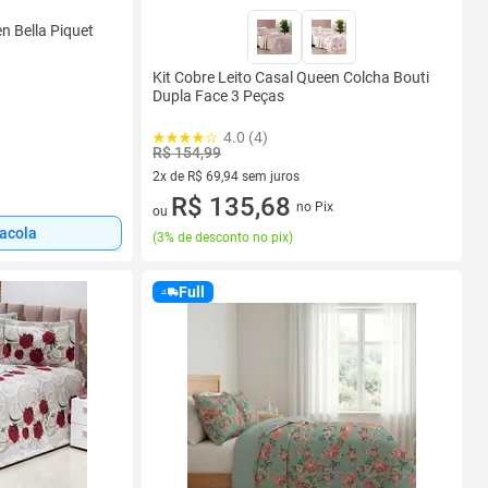
n Bella Piquet
Kit Cobre Leito Casal Queen Colcha Bouti
Dupla Face 3 Peças
4.0 (4)
R$ 154,99
2x de R$ 69,94 sem juros
2 vez de R$ 69,94 sem juros
R$ 135,68
no Pix
ou
sacola
(
3% de desconto no pix
)
Full