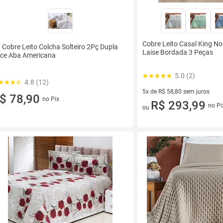
Cobre Leito Casal King No
t Cobre Leito Colcha Solteiro 2Pç Dupla
Laise Bordada 3 Peças
ce Aba Americana
5.0 (2)
4.8 (12)
5x de R$ 58,80 sem juros
$ 78,90
no Pix
5 vez de R$ 58,80 sem juros
R$ 293,99
no Pi
ou