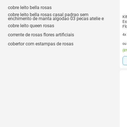
Ágata Rose
Ver todos
cobre leito bella rosas
Ágata Verde
cobre leito bella rosas casal padrao sem
Ki
enchimento de manta algodao 03 pecas atelie e
Angele Azul
Es
cobre leito queen rosas
Fl
Ver todos
corrente de rosas flores artificiais
4x
4 v
cobertor com estampas de rosas
o
(
8%