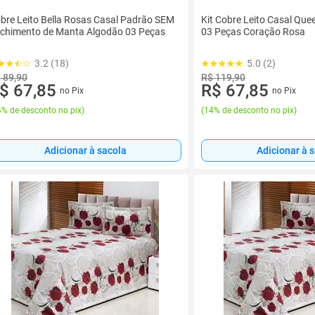
bre Leito Bella Rosas Casal Padrão SEM
Kit Cobre Leito Casal Quee
chimento de Manta Algodão 03 Peças
03 Peças Coração Rosa
3.2 (18)
5.0 (2)
 89,90
R$ 119,90
$ 67,85
R$ 67,85
no Pix
no Pix
% de desconto no pix
)
(
14% de desconto no pix
)
Adicionar à sacola
Adicionar à 