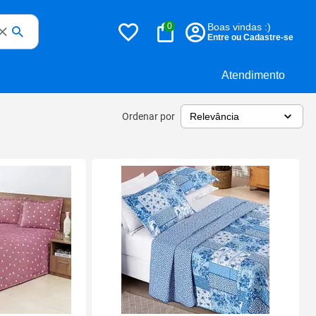
0
Boas vindas :)
Entre ou Cadastre-se
Atendimento
Ordenar por