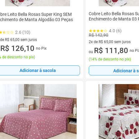
Cobre Leito Bella Rosas 
bre Leito Bella Rosas Super King SEM
Enchimento de Manta 03 
chimento de Manta Algodão 03 Peças
4.0 (6)
2.6 (10)
R$ 142,90
 de R$ 65,00 sem juros
2x de R$ 65,00 sem juros
ez de R$ 65,00 sem juros
R$ 126,10
no Pix
2 vez de R$ 65,00 sem juros
R$ 111,80
u
no Pi
ou
 de desconto no pix
)
(
14% de desconto no pix
)
Adicionar à sacola
Adicionar à 