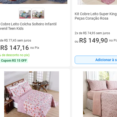
Kit Cobre Leito Super King
Peças Coração Rosa
t Cobre Leito Colcha Solteiro Infantil
venil Teen Kids
2x de R$ 74,95 sem juros
2 vez de R$ 74,95 sem juros
R$ 149,90
 de R$ 77,45 sem juros
no Pi
ou
ez de R$ 77,45 sem juros
R$ 147,16
no Pix
u
 de desconto no pix
)
Adicionar à 
Cupom
R$ 15 OFF