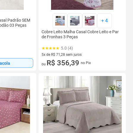
Casal Padrão SEM
+
4
odão 03 Peças
Cobre Leito Malha Casal Cobre Leito e Par
de Fronhas 3 Peças
5.0 (4)
5x de R$ 71,28 sem juros
5 vez de R$ 71,28 sem juros
R$ 356,39
sacola
no Pix
ou