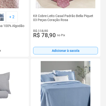
Kit Cobre Leito Casal Padrão Bella Piquet
+
2
03 Peças Coração Rosa
lha 100% Algodão
R$ 118,90
R$ 78,90
no Pix
Adicionar à sacola
x