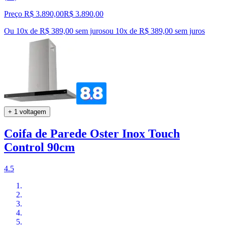
Preço R$ 3.890,00
R$
3.890
,
00
Ou 10x de R$ 389,00 sem juros
ou
10
x de
R$ 389,00
sem juros
+ 1 voltagem
Coifa de Parede Oster Inox Touch
Control 90cm
4.5