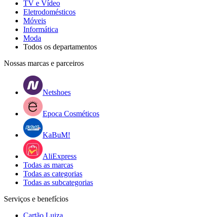
TV e Vídeo
Eletrodomésticos
Móveis
Informática
Moda
Todos os departamentos
Nossas marcas e parceiros
Netshoes
Epoca Cosméticos
KaBuM!
AliExpress
Todas as marcas
Todas as categorias
Todas as subcategorias
Serviços e benefícios
Cartão Luiza