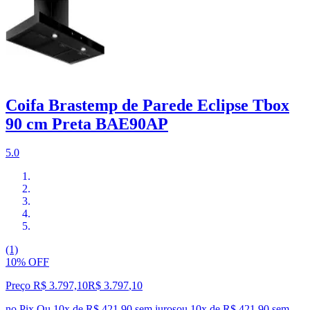
Coifa Brastemp de Parede Eclipse Tbox
90 cm Preta BAE90AP
5.0
(1)
10% OFF
Preço R$ 3.797,10
R$
3.797
,
10
no Pix
Ou 10x de R$ 421,90 sem juros
ou
10
x de
R$ 421,90
sem