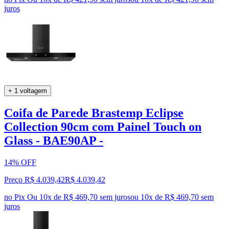
juros
+ 1 voltagem
Coifa de Parede Brastemp Eclipse
Collection 90cm com Painel Touch on
Glass - BAE90AP -
14% OFF
Preço R$ 4.039,42
R$
4.039
,
42
no Pix
Ou 10x de R$ 469,70 sem juros
ou
10
x de
R$ 469,70
sem
juros