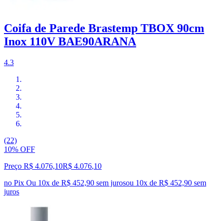
Coifa de Parede Brastemp TBOX 90cm
Inox 110V BAE90ARANA
4.3
(22)
10% OFF
Preço R$ 4.076,10
R$
4.076
,
10
no Pix
Ou 10x de R$ 452,90 sem juros
ou
10
x de
R$ 452,90
sem
juros