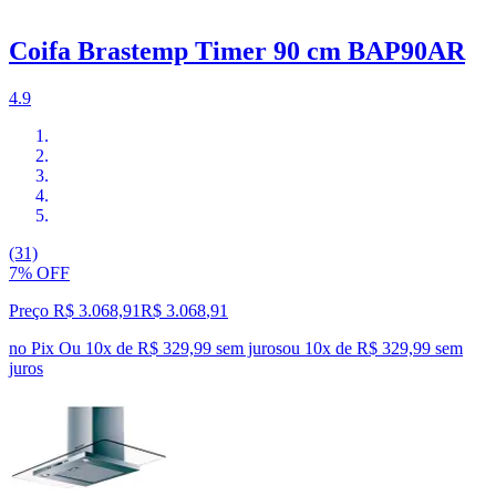
Coifa Brastemp Timer 90 cm BAP90AR
4.9
(31)
7% OFF
Preço R$ 3.068,91
R$
3.068
,
91
no Pix
Ou 10x de R$ 329,99 sem juros
ou
10
x de
R$ 329,99
sem
juros