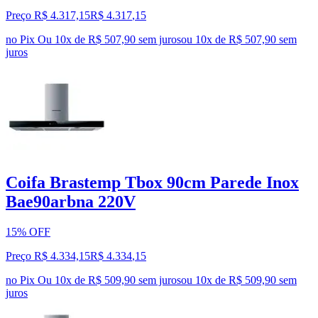
Preço R$ 4.317,15
R$
4.317
,
15
no Pix
Ou 10x de R$ 507,90 sem juros
ou
10
x de
R$ 507,90
sem
juros
Coifa Brastemp Tbox 90cm Parede Inox
Bae90arbna 220V
15% OFF
Preço R$ 4.334,15
R$
4.334
,
15
no Pix
Ou 10x de R$ 509,90 sem juros
ou
10
x de
R$ 509,90
sem
juros