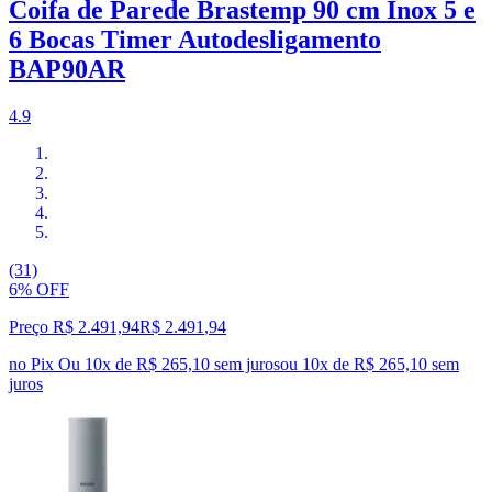
Coifa de Parede Brastemp 90 cm Inox 5 e
6 Bocas Timer Autodesligamento
BAP90AR
4.9
(31)
6% OFF
Preço R$ 2.491,94
R$
2.491
,
94
no Pix
Ou 10x de R$ 265,10 sem juros
ou
10
x de
R$ 265,10
sem
juros