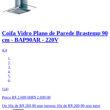
Coifa Vidro Plano de Parede Brastemp 90
cm - BAP90AR - 220V
4.4
(14)
Preço R$ 2.699,00
R$
2.699
,
00
Ou 10x de R$ 269,90 sem juros
ou
10
x de
R$ 269,90
sem juros