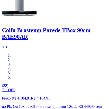
Coifa Brastemp Parede TBox 90cm
BAE90AR
4.3
(22)
7% OFF
Preço R$ 4.184,91
R$
4.184
,
91
no Pix
Ou 10x de R$ 449,99 sem juros
ou
10
x de
R$ 449,99
sem