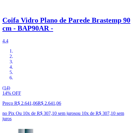
Coifa Vidro Plano de Parede Brastemp 90
cm - BAP90AR -
4.4
(14)
14% OFF
Preço R$ 2.641,06
R$
2.641
,
06
no Pix
Ou 10x de R$ 307,10 sem juros
ou
10
x de
R$ 307,10
sem
juros