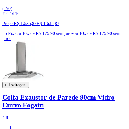
(150)
7% OFF
Preço R$ 1.635,87
R$
1.635
,
87
no Pix
Ou 10x de R$ 175,90 sem juros
ou
10
x de
R$ 175,90
sem
juros
+ 1 voltagem
Coifa Exaustor de Parede 90cm Vidro
Curvo Fogatti
4.8