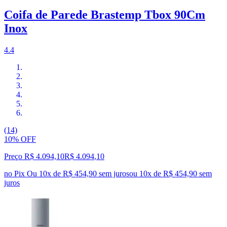
Coifa de Parede Brastemp Tbox 90Cm
Inox
4.4
(14)
10% OFF
Preço R$ 4.094,10
R$
4.094
,
10
no Pix
Ou 10x de R$ 454,90 sem juros
ou
10
x de
R$ 454,90
sem
juros