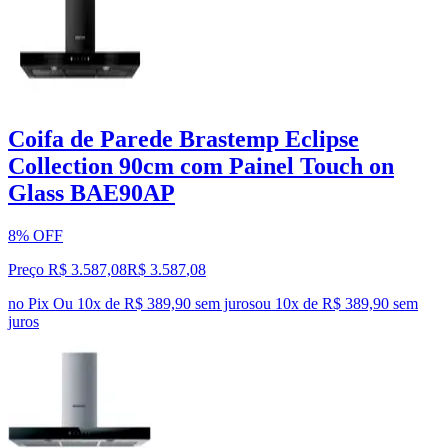
Coifa de Parede Brastemp Eclipse
Collection 90cm com Painel Touch on
Glass BAE90AP
8% OFF
Preço R$ 3.587,08
R$
3.587
,
08
no Pix
Ou 10x de R$ 389,90 sem juros
ou
10
x de
R$ 389,90
sem
juros