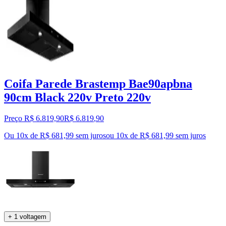
Coifa Parede Brastemp Bae90apbna
90cm Black 220v Preto 220v
Preço R$ 6.819,90
R$
6.819
,
90
Ou 10x de R$ 681,99 sem juros
ou
10
x de
R$ 681,99
sem juros
+ 1 voltagem