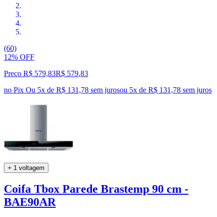
(60)
12% OFF
Preço R$ 579,83
R$
579
,
83
no Pix
Ou 5x de R$ 131,78 sem juros
ou
5
x de
R$ 131,78
sem juros
+ 1 voltagem
Coifa Tbox Parede Brastemp 90 cm -
BAE90AR