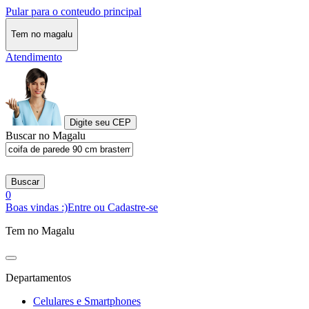
Pular para o conteudo principal
Tem no magalu
Atendimento
Digite seu CEP
Buscar no Magalu
Buscar
0
Boas vindas :)
Entre ou Cadastre-se
Tem no Magalu
Departamentos
Celulares e Smartphones