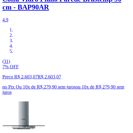
cm - BAP90AR
4.9
(31)
7% OFF
Preço R$ 2.603,07
R$
2.603
,
07
no Pix
Ou 10x de R$ 279,90 sem juros
ou
10
x de
R$ 279,90
sem
juros