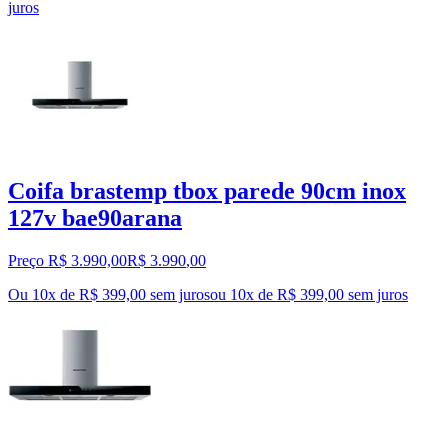
juros
Coifa brastemp tbox parede 90cm inox
127v bae90arana
Preço R$ 3.990,00
R$
3.990
,
00
Ou 10x de R$ 399,00 sem juros
ou
10
x de
R$ 399,00
sem juros