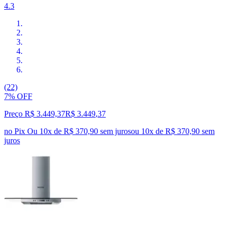
4.3
(22)
7% OFF
Preço R$ 3.449,37
R$
3.449
,
37
no Pix
Ou 10x de R$ 370,90 sem juros
ou
10
x de
R$ 370,90
sem
juros