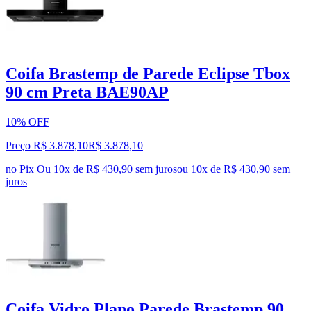
Coifa Brastemp de Parede Eclipse Tbox
90 cm Preta BAE90AP
10% OFF
Preço R$ 3.878,10
R$
3.878
,
10
no Pix
Ou 10x de R$ 430,90 sem juros
ou
10
x de
R$ 430,90
sem
juros
Coifa Vidro Plano Parede Brastemp 90