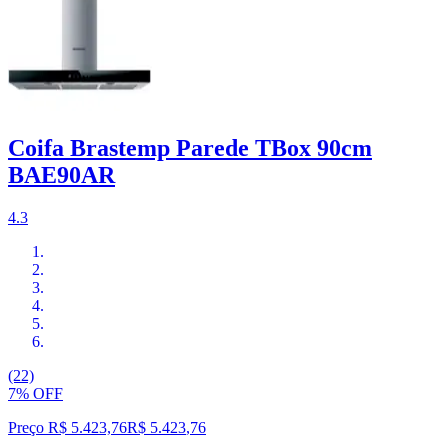
Coifa Brastemp Parede TBox 90cm
BAE90AR
4.3
(22)
7% OFF
Preço R$ 5.423,76
R$
5.423
,
76