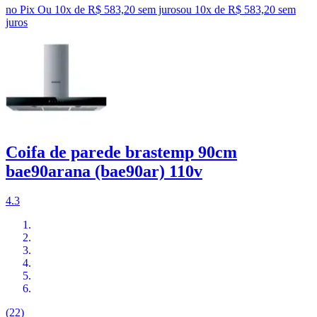
no Pix
Ou 10x de R$ 583,20 sem juros
ou
10
x de
R$ 583,20
sem
juros
Coifa de parede brastemp 90cm
bae90arana (bae90ar) 110v
4.3
(22)