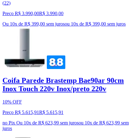
(22)
Preço R$ 3.990,00
R$
3.990
,
00
Ou 10x de R$ 399,00 sem juros
ou
10
x de
R$ 399,00
sem juros
Coifa Parede Brastemp Bae90ar 90cm
Inox Touch 220v Inox/preto 220v
10% OFF
Preço R$ 5.615,91
R$
5.615
,
91
no Pix
Ou 10x de R$ 623,99 sem juros
ou
10
x de
R$ 623,99
sem
juros