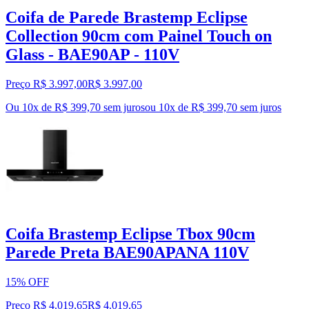
Coifa de Parede Brastemp Eclipse
Collection 90cm com Painel Touch on
Glass - BAE90AP - 110V
Preço R$ 3.997,00
R$
3.997
,
00
Ou 10x de R$ 399,70 sem juros
ou
10
x de
R$ 399,70
sem juros
Coifa Brastemp Eclipse Tbox 90cm
Parede Preta BAE90APANA 110V
15% OFF
Preço R$ 4.019,65
R$
4.019
,
65