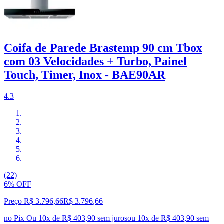
Coifa de Parede Brastemp 90 cm Tbox
com 03 Velocidades + Turbo, Painel
Touch, Timer, Inox - BAE90AR
4.3
(22)
6% OFF
Preço R$ 3.796,66
R$
3.796
,
66
no Pix
Ou 10x de R$ 403,90 sem juros
ou
10
x de
R$ 403,90
sem