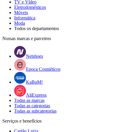
TV e Vídeo
Eletrodomésticos
Móveis
Informática
Moda
Todos os departamentos
Nossas marcas e parceiros
Netshoes
Epoca Cosméticos
KaBuM!
AliExpress
Todas as marcas
Todas as categorias
Todas as subcategorias
Serviços e benefícios
Cartão Luiza