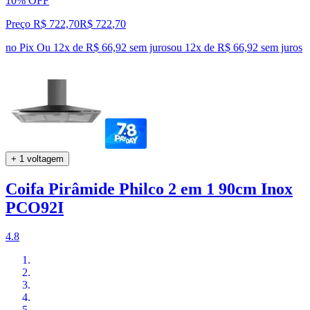
10% OFF
Preço R$ 722,70
R$
722
,
70
no Pix
Ou 12x de R$ 66,92 sem juros
ou
12
x de
R$ 66,92
sem juros
+ 1 voltagem
Coifa Pirâmide Philco 2 em 1 90cm Inox
PCO92I
4.8