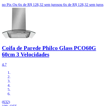
no Pix
Ou 6x de R$ 128,32 sem juros
ou
6
x de
R$ 128,32
sem juros
Coifa de Parede Philco Glass PCO60G
60cm 3 Velocidades
4.7
(632)