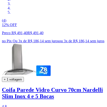
(4)
12% OFF
Preço R$ 491,40
R$
491
,
40
no Pix
Ou 3x de R$ 186,14 sem juros
ou
3
x de
R$ 186,14
sem juros
+ 1 voltagem
Coifa Parede Vidro Curvo 70cm Nardelli
Slim Inox 4 e 5 Bocas
4.8