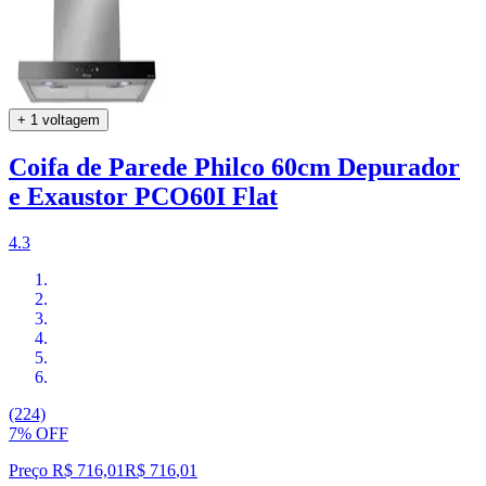
+ 1 voltagem
Coifa de Parede Philco 60cm Depurador
e Exaustor PCO60I Flat
4.3
(224)
7% OFF
Preço R$ 716,01
R$
716
,
01