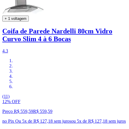
+ 1 voltagem
Coifa de Parede Nardelli 80cm Vidro
Curvo Slim 4 à 6 Bocas
4.3
(11)
12% OFF
Preço R$ 559,59
R$
559
,
59
no Pix
Ou 5x de R$ 127,18 sem juros
ou
5
x de
R$ 127,18
sem juros