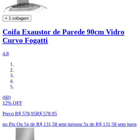
+ 1 voltagem
Coifa Exaustor de Parede 90cm Vidro
Curvo Fogatti
4.8
(60)
12% OFF
Preço R$ 578,95
R$
578
,
95
no Pix
Ou 5x de R$ 131,58 sem juros
ou
5
x de
R$ 131,58
sem juros