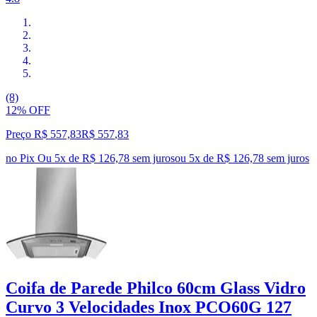
(8)
12% OFF
Preço R$ 557,83
R$
557
,
83
no Pix
Ou 5x de R$ 126,78 sem juros
ou
5
x de
R$ 126,78
sem juros
Coifa de Parede Philco 60cm Glass Vidro
Curvo 3 Velocidades Inox PCO60G 127