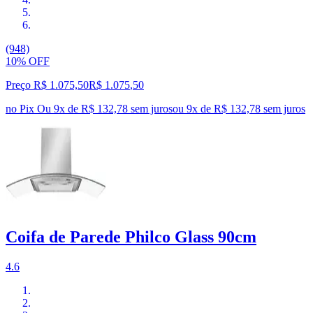
(948)
10% OFF
Preço R$ 1.075,50
R$
1.075
,
50
no Pix
Ou 9x de R$ 132,78 sem juros
ou
9
x de
R$ 132,78
sem juros
Coifa de Parede Philco Glass 90cm
4.6