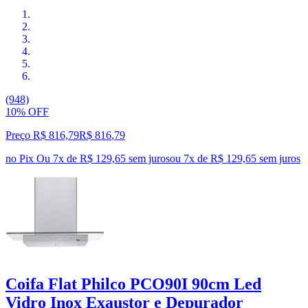
(948)
10% OFF
Preço R$ 816,79
R$
816
,
79
no Pix
Ou 7x de R$ 129,65 sem juros
ou
7
x de
R$ 129,65
sem juros
Coifa Flat Philco PCO90I 90cm Led
Vidro Inox Exaustor e Depurador