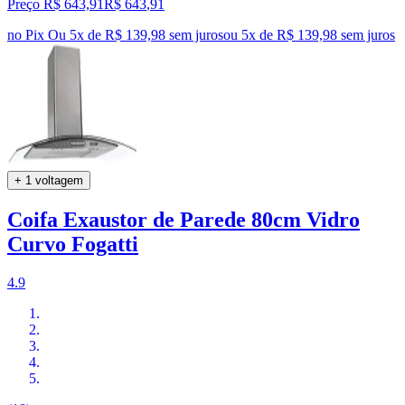
Preço R$ 643,91
R$
643
,
91
no Pix
Ou 5x de R$ 139,98 sem juros
ou
5
x de
R$ 139,98
sem juros
+ 1 voltagem
Coifa Exaustor de Parede 80cm Vidro
Curvo Fogatti
4.9