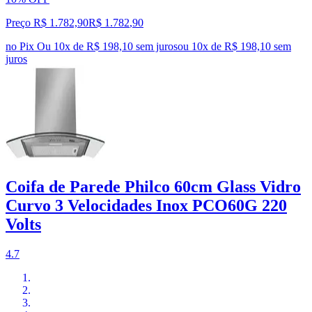
Preço R$ 1.782,90
R$
1.782
,
90
no Pix
Ou 10x de R$ 198,10 sem juros
ou
10
x de
R$ 198,10
sem
juros
Coifa de Parede Philco 60cm Glass Vidro
Curvo 3 Velocidades Inox PCO60G 220
Volts
4.7