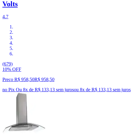
Volts
4.7
(679)
10% OFF
Preço R$ 958,50
R$
958
,
50
no Pix
Ou 8x de R$ 133,13 sem juros
ou
8
x de
R$ 133,13
sem juros