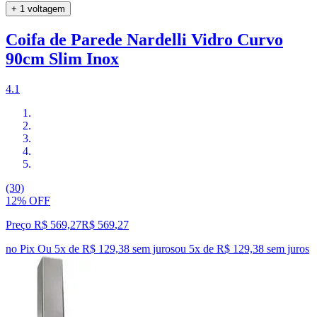
+ 1 voltagem
Coifa de Parede Nardelli Vidro Curvo
90cm Slim Inox
4.1
(30)
12% OFF
Preço R$ 569,27
R$
569
,
27
no Pix
Ou 5x de R$ 129,38 sem juros
ou
5
x de
R$ 129,38
sem juros