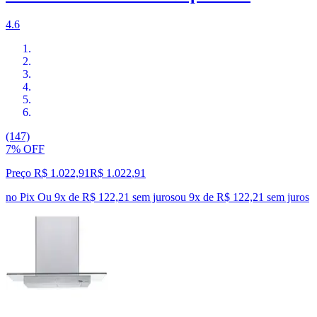
4.6
(147)
7% OFF
Preço R$ 1.022,91
R$
1.022
,
91
no Pix
Ou 9x de R$ 122,21 sem juros
ou
9
x de
R$ 122,21
sem juros