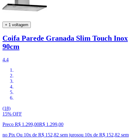
+ 1 voltagem
Coifa Parede Granada Slim Touch Inox
90cm
4.4
(18)
15% OFF
Preço R$ 1.299,00
R$
1.299
,
00
no Pix
Ou 10x de R$ 152,82 sem juros
ou
10
x de
R$ 152,82
sem