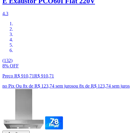
E Exaustor PCO60I Flat 220V
4.3
(132)
8% OFF
Preço R$ 910,71
R$
910
,
71
no Pix
Ou 8x de R$ 123,74 sem juros
ou
8
x de
R$ 123,74
sem juros