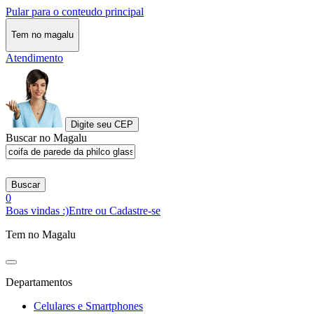
Pular para o conteudo principal
Tem no magalu
Atendimento
Digite seu CEP
Buscar no Magalu
Buscar
0
Boas vindas :)
Entre ou Cadastre-se
Tem no Magalu
Departamentos
Celulares e Smartphones