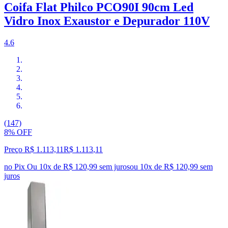
Coifa Flat Philco PCO90I 90cm Led
Vidro Inox Exaustor e Depurador 110V
4.6
(147)
8% OFF
Preço R$ 1.113,11
R$
1.113
,
11
no Pix
Ou 10x de R$ 120,99 sem juros
ou
10
x de
R$ 120,99
sem
juros