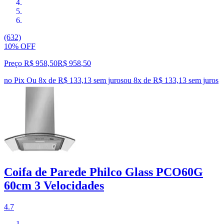
(632)
10% OFF
Preço R$ 958,50
R$
958
,
50
no Pix
Ou 8x de R$ 133,13 sem juros
ou
8
x de
R$ 133,13
sem juros
Coifa de Parede Philco Glass PCO60G
60cm 3 Velocidades
4.7