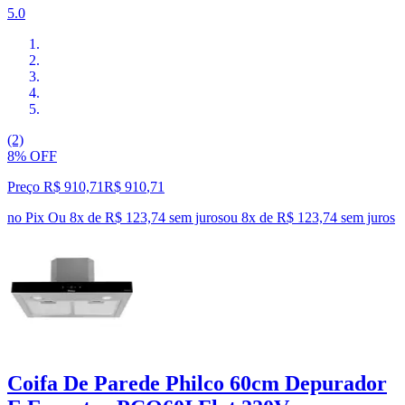
5.0
(2)
8% OFF
Preço R$ 910,71
R$
910
,
71
no Pix
Ou 8x de R$ 123,74 sem juros
ou
8
x de
R$ 123,74
sem juros
Coifa De Parede Philco 60cm Depurador