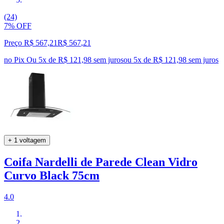
(24)
7% OFF
Preço R$ 567,21
R$
567
,
21
no Pix
Ou 5x de R$ 121,98 sem juros
ou
5
x de
R$ 121,98
sem juros
+ 1 voltagem
Coifa Nardelli de Parede Clean Vidro
Curvo Black 75cm
4.0