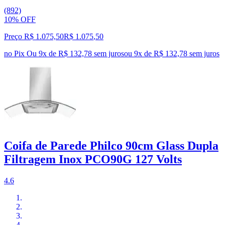
(892)
10% OFF
Preço R$ 1.075,50
R$
1.075
,
50
no Pix
Ou 9x de R$ 132,78 sem juros
ou
9
x de
R$ 132,78
sem juros
Coifa de Parede Philco 90cm Glass Dupla
Filtragem Inox PCO90G 127 Volts
4.6