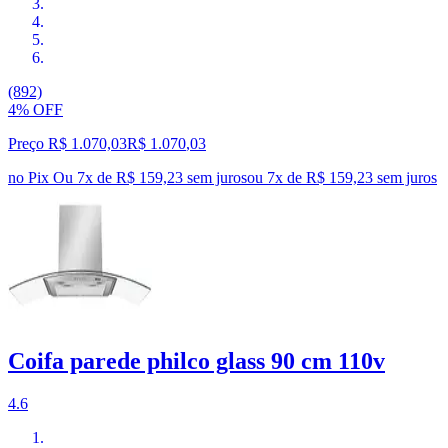
(892)
4% OFF
Preço R$ 1.070,03
R$
1.070
,
03
no Pix
Ou 7x de R$ 159,23 sem juros
ou
7
x de
R$ 159,23
sem juros
Coifa parede philco glass 90 cm 110v
4.6