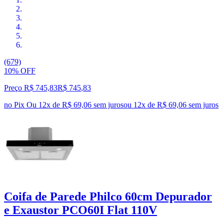
(679)
10% OFF
Preço R$ 745,83
R$
745
,
83
no Pix
Ou 12x de R$ 69,06 sem juros
ou
12
x de
R$ 69,06
sem juros
Coifa de Parede Philco 60cm Depurador
e Exaustor PCO60I Flat 110V