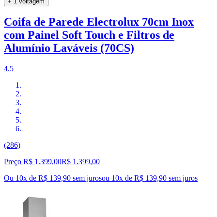
+ 1 voltagem
Coifa de Parede Electrolux 70cm Inox
com Painel Soft Touch e Filtros de
Alumínio Laváveis (70CS)
4.5
(286)
Preço R$ 1.399,00
R$
1.399
,
00
Ou 10x de R$ 139,90 sem juros
ou
10
x de
R$ 139,90
sem juros