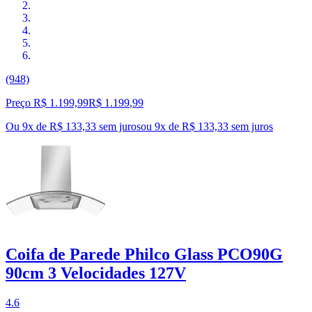
(948)
Preço R$ 1.199,99
R$
1.199
,
99
Ou 9x de R$ 133,33 sem juros
ou
9
x de
R$ 133,33
sem juros
Coifa de Parede Philco Glass PCO90G
90cm 3 Velocidades 127V
4.6